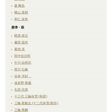
森 陶岳
横山 直樹
和仁 栄幸
唐津・萩
梶原 靖元
兼田 昌尚
菊池 克
田中佐次郎
中川 自然坊
西川 弘敏
浜本 洋好
波多野 善蔵
丸田 宗彦
十三代 三輪休雪 (和彦)
三輪 龍氣生 (十二代休雪/龍作)
三輪 将嗣