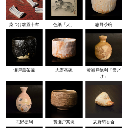
染つけ箸置十客
色紙「犬」
志野茶碗
瀬戸黒茶碗
志野茶碗
黄瀬戸徳利「雪ど
け」
志野徳利
黄瀬戸茶垸
志野筍香合