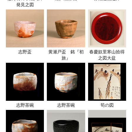
発見之図
志野盃
黄瀬戸盃 銘『初
春慶奴里寒山拾得
旅』
之図大盆
志野茶碗
志野茶碗
筍の図