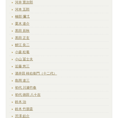
河井 寛次郎
河本 五郎
楠部 彌弌
栗木 達介
黒田 辰秋
黒田 正玄
鯉江 良二
小森 松菴
小山 冨士夫
近藤 悠三
酒井田 柿右衛門（十二代）
島岡 達三
初代 川瀬竹春
初代 徳田 八十吉
鈴木 治
鈴木 竹朋斎
芹澤 銈介