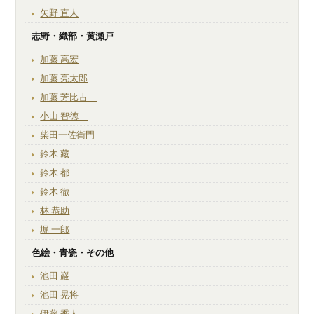
矢野 直人
志野・織部・黄瀬戸
加藤 高宏
加藤 亮太郎
加藤 芳比古
小山 智徳
柴田一佐衛門
鈴木 藏
鈴木 都
鈴木 徹
林 恭助
堀 一郎
色絵・青瓷・その他
池田 巖
池田 晃将
伊藤 秀人