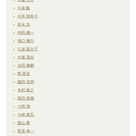
今泉 毅
今井 瑠衣子
岩永 浩
内田 鋼一
浦口 雅行
江波 冨士子
大塚 茂吉
太田 修嗣
岡 晋吾
鎌田 克慈
木村 展之
黒田 泰蔵
小西 潮
小林 東五
柴山 勝
菅原 伸一