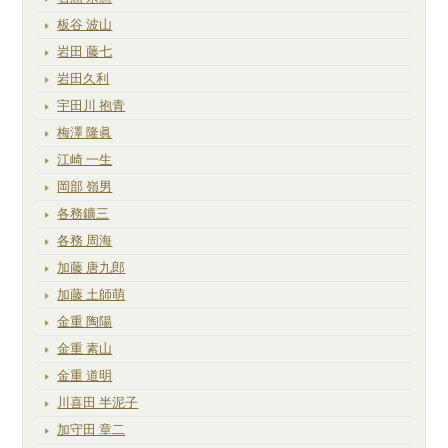
板谷 波山
岩田 藤七
岩田久利
宇田川 抱青
梅澤 隆眞
江崎 一生
岡部 嶺男
各務鑛三
各務 周海
加藤 唐九郎
加藤 土師萌
金重 陶陽
金重 素山
金重 道明
川喜田 半泥子
加守田 章二