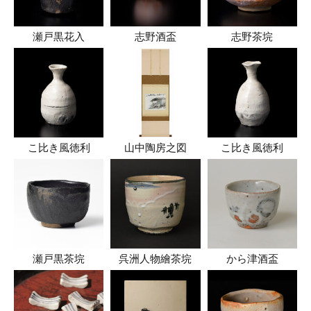
瀬戸黒花入
志野酒盃
志野茶垸
こ比き風徳利
山中陶房之図
こ比き風徳利
瀬戸黒茶垸
呉洲人物繪茶垸
から津酒盃