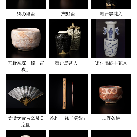
網の繪盃
志野盃
瀬戸黒花入
志野茶垸 銘「富
瀬戸黒茶入
染付高砂手花入
嶽」
美濃大萱古窯發見
茶杓 銘「雲龍」
志野茶垸
之図