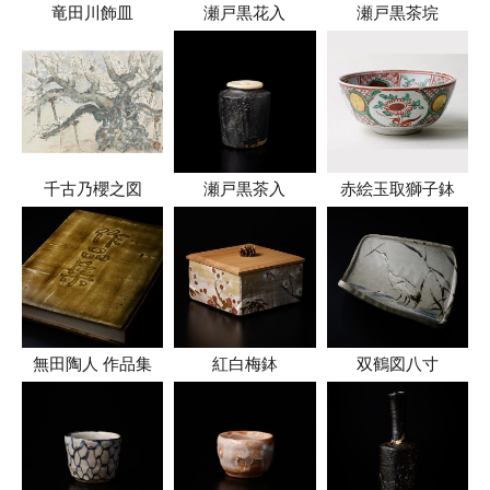
竜田川飾皿
瀬戸黒花入
瀬戸黒茶垸
千古乃櫻之図
瀬戸黒茶入
赤絵玉取獅子鉢
無田陶人 作品集
紅白梅鉢
双鶴図八寸