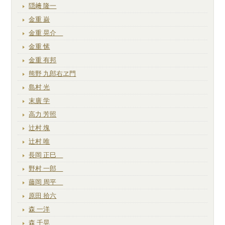
隠﨑 隆一
金重 巌
金重 晃介
金重 愫
金重 有邦
熊野 九郎右ヱ門
島村 光
末廣 学
高力 芳照
辻村 塊
辻村 唯
長岡 正巳
野村 一郎
藤岡 周平
原田 拾六
森 一洋
森 千晃