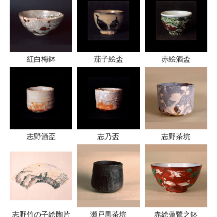
紅白梅鉢
茄子絵盃
赤絵酒盃
志野酒盃
志乃盃
志野茶垸
志野竹の子絵陶片
瀬戸黒茶垸
赤絵蓮鷺之鉢