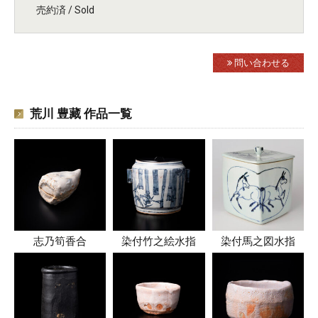
売約済 / Sold
問い合わせる
荒川 豊藏 作品一覧
志乃筍香合
染付竹之絵水指
染付馬之図水指