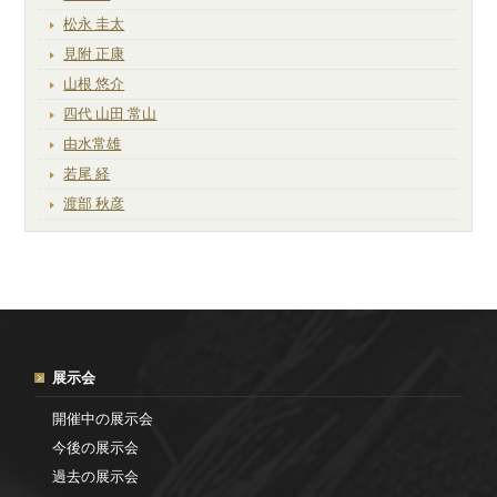
松永 圭太
見附 正康
山根 悠介
四代 山田 常山
由水常雄
若尾 経
渡部 秋彦
展示会
開催中の展示会
今後の展示会
過去の展示会