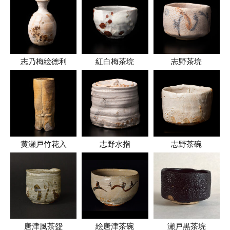
志乃梅絵徳利
紅白梅茶垸
志野茶垸
黄瀬戸竹花入
志野水指
志野茶碗
唐津風茶盌
絵唐津茶碗
瀬戸黒茶垸