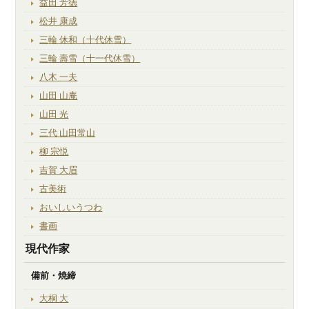
益田 芳徳
松井 康成
三輪 休和（十代休雪）
三輪 壽雪（十一代休雪）
八木 一夫
山田 山庵
山田 光
三代 山田常山
柳 宗悦
吉賀 大眉
古美術
おいしいうつわ
書画
現代作家
備前・焼締
大桐 大