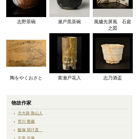
志野茶碗
瀬戸黒茶碗
風爐先屏風 石庭
之図
陶をやくおさと
黄瀬戸花入
志乃酒盃
物故作家
北大路 魯山人
荒川 豊藏
飯塚 琅玕斎
石黒 宗麿