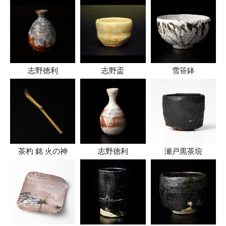
志野徳利
志野盃
雪笹鉢
茶杓 銘 火の神
志野徳利
瀬戸黒茶垸