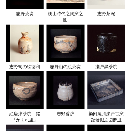
志野茶垸
桃山時代之陶窯之
志野茶碗
図
志野筍の絵徳利
志野山の絵茶垸
瀬戸黒茶垸
絵唐津茶垸 銘
志野香炉
染附尾張瀬戸古窯
「かくれ里」
趾發掘之図飾皿