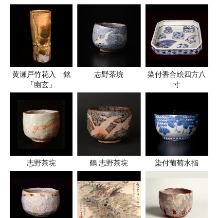
黄瀬戸竹花入 銘
志野茶垸
染付香合絵四方八
「幽玄」
寸
志野茶垸
鶴 志野茶垸
染付葡萄水指