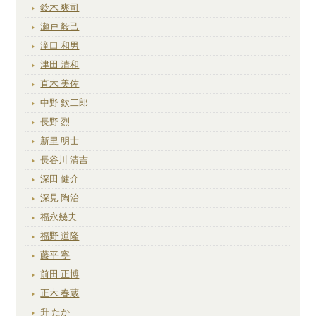
鈴木 爽司
瀬戸 毅己
滝口 和男
津田 清和
直木 美佐
中野 欽二郎
長野 烈
新里 明士
長谷川 清吉
深田 健介
深見 陶治
福永幾夫
福野 道隆
藤平 寧
前田 正博
正木 春蔵
升 たか