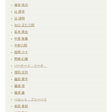
塚本 快示
辻 晉堂
辻 清明
出口 王仁三郎
富本 憲吉
中里 無庵
中村六郎
西岡 小十
野崎 幻庵
バーナード・リーチ
濱田 庄司
藤田 喬平
藤原 啓
藤原 建
ベルント・フリーベリ
前田 青邨