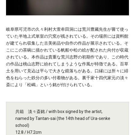
岐阜県可児市の久々利村大萱牟田洞には荒川豊藏先生が嘗て使っ
ていた半地上式単室の穴窯が残されている。その場所には資料館
が建てられ収集した古美術品や自作の作品が展示されている。そ
こにこの茶碗に描かれている帆船や松の絵が配された向付が収蔵
されている。本作品は貴重な荒川志野の初期作であり、この時代
の作品は桃山志野に紛れてしまうような作風が特徴である。百草
土を用いて見込は平らで大きな鏡落ちがある。口縁には所々に緋
色をねらった鉄分の多い付着物がある。裏千家十四代家元の淡々
斎により「松嶋」という銘が付けられている。
共箱 淡々斎銘 / with box signed by the artist,
named by Tantan-sai (the 14th head of Ura-senke
school)
12.8 / H7.2cm