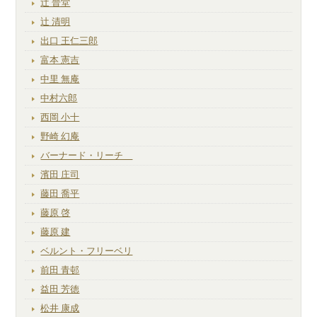
辻 晉堂
辻 清明
出口 王仁三郎
富本 憲吉
中里 無庵
中村六郎
西岡 小十
野崎 幻庵
バーナード・リーチ
濱田 庄司
藤田 喬平
藤原 啓
藤原 建
ベルント・フリーベリ
前田 青邨
益田 芳徳
松井 康成