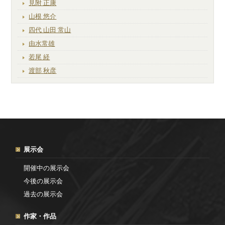
見附 正康
山根 悠介
四代 山田 常山
由水常雄
若尾 経
渡部 秋彦
展示会
開催中の展示会
今後の展示会
過去の展示会
作家・作品