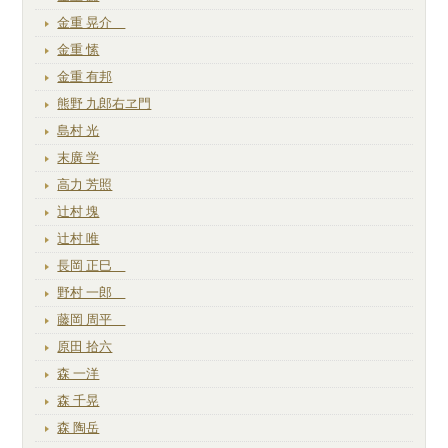
金重 晃介
金重 愫
金重 有邦
熊野 九郎右ヱ門
島村 光
末廣 学
高力 芳照
辻村 塊
辻村 唯
長岡 正巳
野村 一郎
藤岡 周平
原田 拾六
森 一洋
森 千晃
森 陶岳