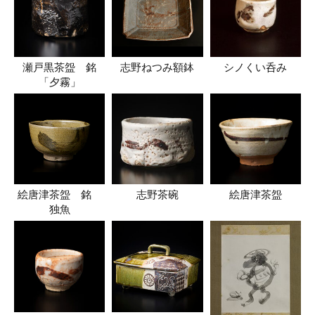
瀬戸黒茶盌 銘
志野ねつみ額鉢
シノくい呑み
「夕霧」
絵唐津茶盌 銘
志野茶碗
絵唐津茶盌
独魚