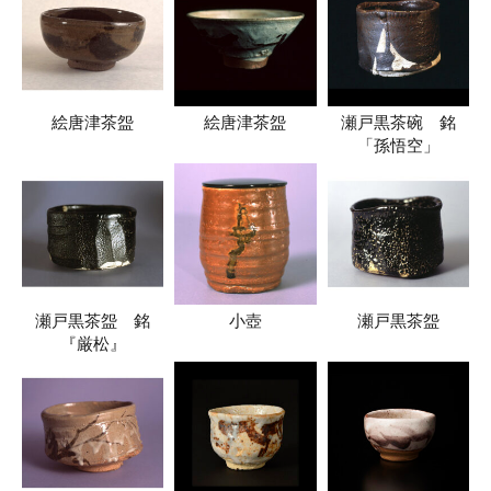
絵唐津茶盌
絵唐津茶盌
瀬戸黒茶碗 銘
「孫悟空」
瀬戸黒茶盌 銘
小壺
瀬戸黒茶盌
『厳松』