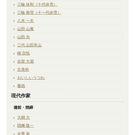
三輪 休和（十代休雪）
三輪 壽雪（十一代休雪）
八木 一夫
山田 山庵
山田 光
三代 山田常山
柳 宗悦
吉賀 大眉
古美術
おいしいうつわ
書画
現代作家
備前・焼締
大桐 大
隠﨑 隆一
金重 巌