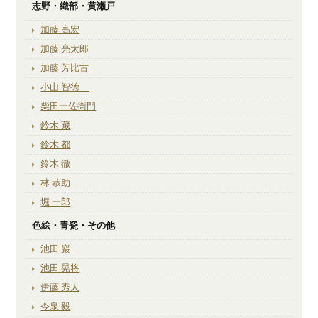
志野・織部・黄瀬戸
加藤 高宏
加藤 亮太郎
加藤 芳比古
小山 智徳
柴田一佐衛門
鈴木 藏
鈴木 都
鈴木 徹
林 恭助
堀 一郎
色絵・青瓷・その他
池田 巖
池田 晃将
伊藤 秀人
今泉 毅