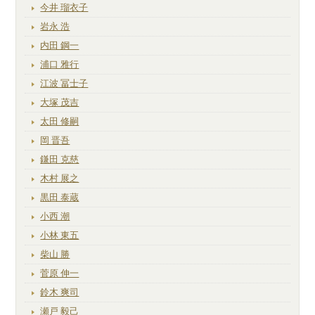
今井 瑠衣子
岩永 浩
内田 鋼一
浦口 雅行
江波 冨士子
大塚 茂吉
太田 修嗣
岡 晋吾
鎌田 克慈
木村 展之
黒田 泰蔵
小西 潮
小林 東五
柴山 勝
菅原 伸一
鈴木 爽司
瀬戸 毅己