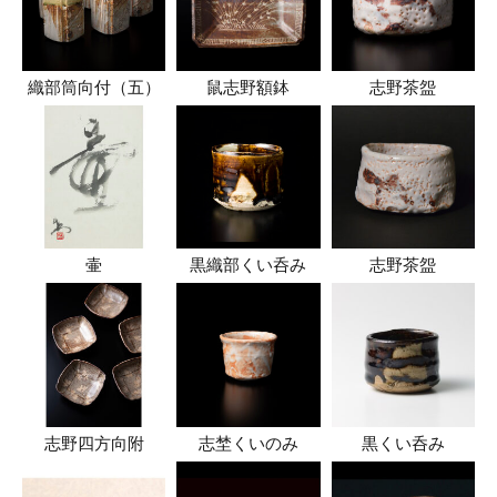
織部筒向付（五）
鼠志野額鉢
志野茶盌
壷
黒織部くい呑み
志野茶盌
志野四方向附
志埜くいのみ
黒くい呑み