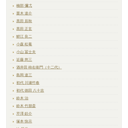
楠部 彌弌
栗木 達介
黒田 辰秋
黒田 正玄
鯉江 良二
小森 松菴
小山 冨士夫
近藤 悠三
酒井田 柿右衛門（十二代）
島岡 達三
初代 川瀬竹春
初代 徳田 八十吉
鈴木 治
鈴木 竹朋斎
芹澤 銈介
塚本 快示