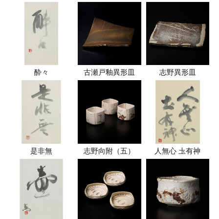
酔々
古瀬戸釉異形皿
志野異形皿
是非無
志野向附（五）
人無心 圡有神