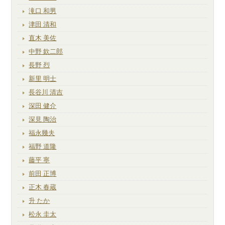
滝口 和男
津田 清和
直木 美佐
中野 欽二郎
長野 烈
新里 明士
長谷川 清吉
深田 健介
深見 陶治
福永幾夫
福野 道隆
藤平 寧
前田 正博
正木 春蔵
升 たか
松永 圭太