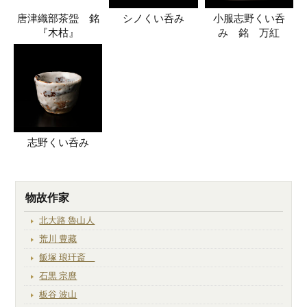
唐津織部茶盌 銘
シノくい呑み
小服志野くい呑
『木枯』
み 銘 万紅
志野くい呑み
物故作家
北大路 魯山人
荒川 豊藏
飯塚 琅玕斎
石黒 宗麿
板谷 波山