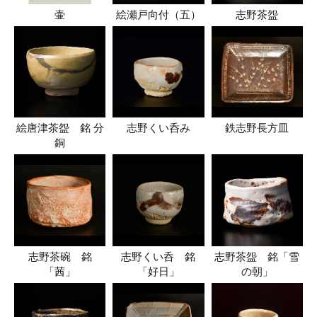
壷
絵瀬戸向付（五）
志野茶盌
絵唐津茶盌 銘 分
志野くい呑み
鉄志野長方皿
銅
志野茶碗 銘
志野くい呑 銘
志野茶盌 銘「雪
「茜」
「好日」
の朝」