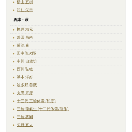
横山 直樹
和仁 栄幸
唐津・萩
梶原 靖元
兼田 昌尚
菊池 克
田中佐次郎
中川 自然坊
西川 弘敏
浜本 洋好
波多野 善蔵
丸田 宗彦
十三代 三輪休雪 (和彦)
三輪 龍氣生 (十二代休雪/龍作)
三輪 将嗣
矢野 直人