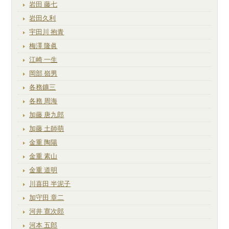
岩田 藤七
岩田久利
宇田川 抱青
梅澤 隆眞
江崎 一生
岡部 嶺男
各務鑛三
各務 周海
加藤 唐九郎
加藤 土師萌
金重 陶陽
金重 素山
金重 道明
川喜田 半泥子
加守田 章二
河井 寛次郎
河本 五郎