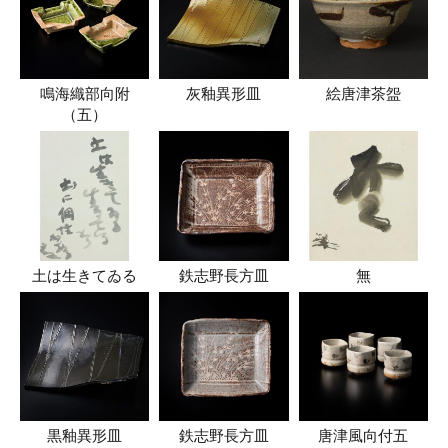
鳴海織部向附
灰釉異形皿
絵唐津茶盌
（五）
土は生きてゐる
鉄志野長方皿
無
黒釉異形皿
鉄志野長方皿
唐津風向付五