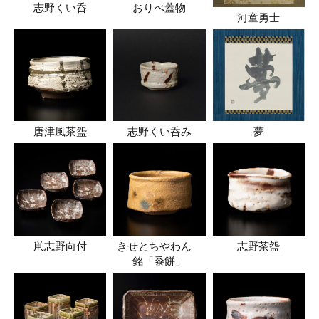
志野くい呑
おりべ蓋物
河童勇士
唐津風茶盌
志野くい呑み
夢
鼡志野向付
きせとちやわん
志野茶盌
銘「黍餅」