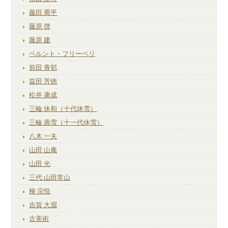
藤田 喬平
藤原 啓
藤原 建
ベルント・フリーベリ
前田 青邨
益田 芳徳
松井 康成
三輪 休和（十代休雪）
三輪 壽雪（十一代休雪）
八木 一夫
山田 山庵
山田 光
三代 山田常山
柳 宗悦
吉賀 大眉
古美術