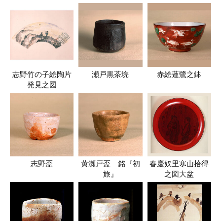
志野竹の子絵陶片
瀬戸黒茶垸
赤絵蓮鷺之鉢
発見之図
志野盃
黄瀬戸盃 銘『初
春慶奴里寒山拾得
旅』
之図大盆