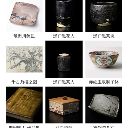
竜田川飾皿
瀬戸黒花入
瀬戸黒茶垸
千古乃櫻之図
瀬戸黒茶入
赤絵玉取獅子鉢
無田陶人 作品集
紅白梅鉢
双鶴図八寸