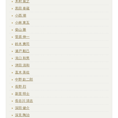
木村 展之
黒田 泰蔵
小西 潮
小林 東五
柴山 勝
菅原 伸一
鈴木 爽司
瀬戸 毅己
滝口 和男
津田 清和
直木 美佐
中野 欽二郎
長野 烈
新里 明士
長谷川 清吉
深田 健介
深見 陶治