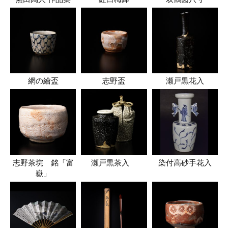
網の繪盃
志野盃
瀬戸黒花入
志野茶垸 銘「富
瀬戸黒茶入
染付高砂手花入
嶽」