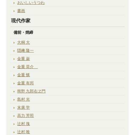
おいしいうつわ
書画
現代作家
備前・焼締
大桐 大
隠﨑 隆一
金重 巌
金重 晃介
金重 愫
金重 有邦
熊野 九郎右ヱ門
島村 光
末廣 学
高力 芳照
辻村 塊
辻村 唯