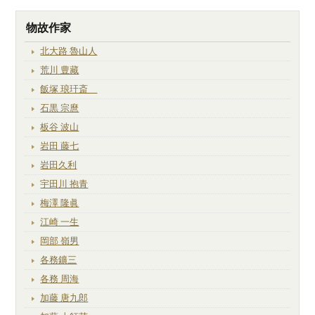
物故作家
北大路 魯山人
荒川 豊藏
飯塚 琅玕斎
石黒 宗麿
板谷 波山
岩田 藤七
岩田久利
宇田川 抱青
梅澤 隆眞
江崎 一生
岡部 嶺男
各務鑛三
各務 周海
加藤 唐九郎