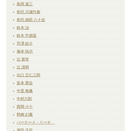
島岡 達三
初代 川瀬竹春
初代 徳田 八十吉
鈴木 治
鈴木 竹朋斎
芹澤 銈介
塚本 快示
辻 晉堂
辻 清明
出口 王仁三郎
富本 憲吉
中里 無庵
中村六郎
西岡 小十
野崎 幻庵
バーナード・リーチ
濱田 庄司