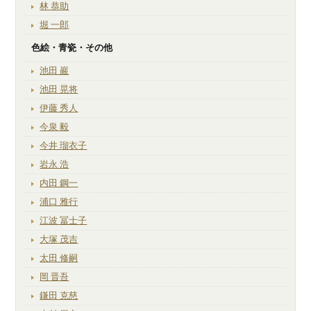
林 恭助
堀 一郎
色絵・青瓷・その他
池田 巖
池田 晃将
伊藤 秀人
今泉 毅
今井 瑠衣子
岩永 浩
内田 鋼一
浦口 雅行
江波 冨士子
大塚 茂吉
太田 修嗣
岡 晋吾
鎌田 克慈