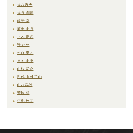
福永幾夫
福野 道隆
藤平 寧
前田 正博
正木 春蔵
升 たか
松永 圭太
見附 正康
山根 悠介
四代 山田 常山
由水常雄
若尾 経
渡部 秋彦