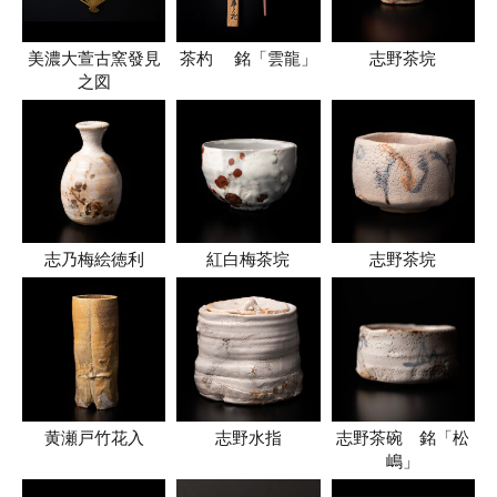
美濃大萱古窯發見
茶杓 銘「雲龍」
志野茶垸
之図
志乃梅絵徳利
紅白梅茶垸
志野茶垸
黄瀬戸竹花入
志野水指
志野茶碗 銘「松
嶋」