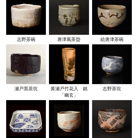
志野茶碗
唐津風茶盌
絵唐津茶碗
瀬戸黒茶垸
黄瀬戸竹花入 銘
志野茶垸
「幽玄」