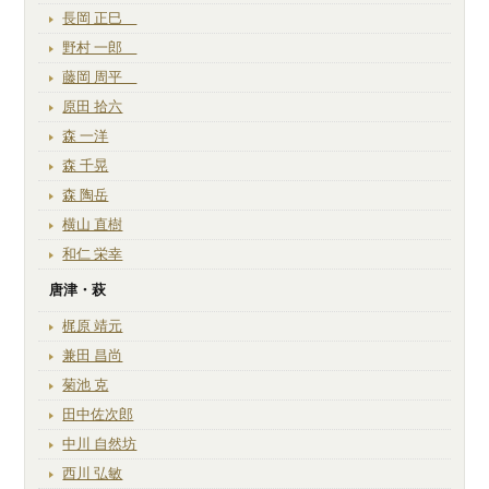
長岡 正巳
野村 一郎
藤岡 周平
原田 拾六
森 一洋
森 千晃
森 陶岳
横山 直樹
和仁 栄幸
唐津・萩
梶原 靖元
兼田 昌尚
菊池 克
田中佐次郎
中川 自然坊
西川 弘敏