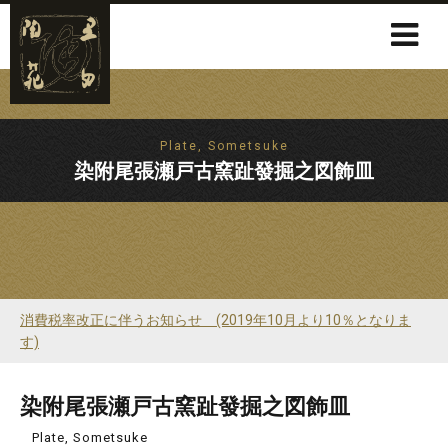
Plate, Sometsuke
染附尾張瀬戸古窯趾發掘之図飾皿
消費税率改正に伴うお知らせ (2019年10月より10％となりま
す)
染附尾張瀬戸古窯趾發掘之図飾皿
Plate, Sometsuke