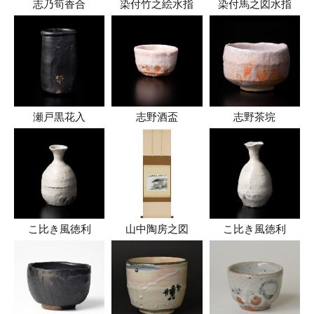
志乃筍香合
染付竹之絵水指
染付馬之図水指
瀬戸黒花入
志野酒盃
志野茶垸
こ比き風徳利
山中陶房之図
こ比き風徳利