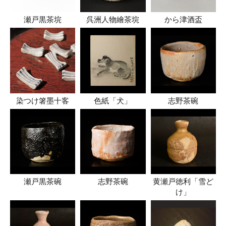
瀬戸黒茶垸
呉洲人物繪茶垸
から津酒盃
染つけ箸墨十客
色紙「犬」
志野茶碗
瀬戸黒茶碗
志野茶碗
黄瀬戸徳利「雪ど
け」