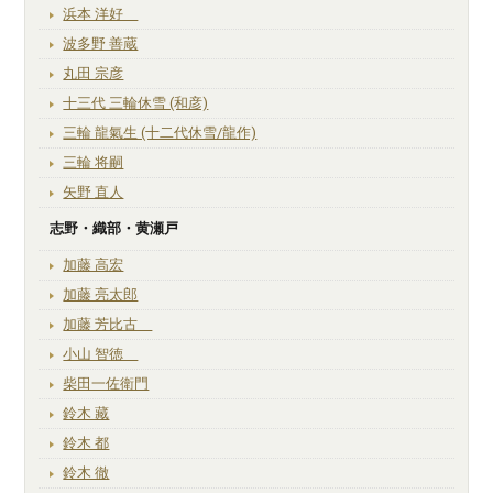
浜本 洋好
波多野 善蔵
丸田 宗彦
十三代 三輪休雪 (和彦)
三輪 龍氣生 (十二代休雪/龍作)
三輪 将嗣
矢野 直人
志野・織部・黄瀬戸
加藤 高宏
加藤 亮太郎
加藤 芳比古
小山 智徳
柴田一佐衛門
鈴木 藏
鈴木 都
鈴木 徹