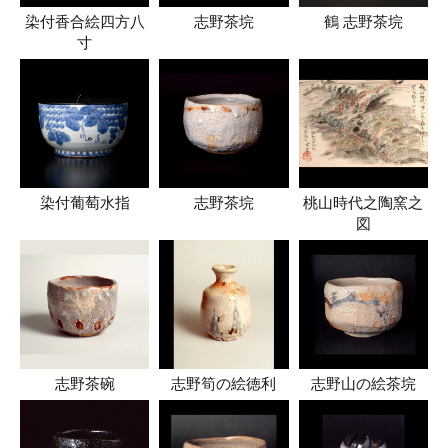
染付香合絵四方八
志野茶垸
鶴 志野茶垸
寸
染付葡萄水指
志野茶垸
桃山時代之陶窯之
図
志野茶碗
志野筍の絵徳利
志野山の絵茶垸