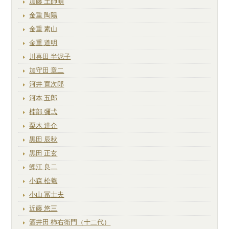
加藤 土師萌
金重 陶陽
金重 素山
金重 道明
川喜田 半泥子
加守田 章二
河井 寛次郎
河本 五郎
楠部 彌弌
栗木 達介
黒田 辰秋
黒田 正玄
鯉江 良二
小森 松菴
小山 冨士夫
近藤 悠三
酒井田 柿右衛門（十二代）