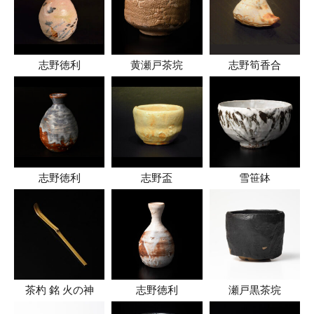
志野徳利
黄瀬戸茶垸
志野筍香合
志野徳利
志野盃
雪笹鉢
茶杓 銘 火の神
志野徳利
瀬戸黒茶垸