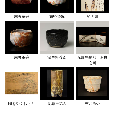
志野茶碗
志野茶碗
筍の図
志野茶碗
瀬戸黒茶碗
風爐先屏風 石庭
之図
陶をやくおさと
黄瀬戸花入
志乃酒盃