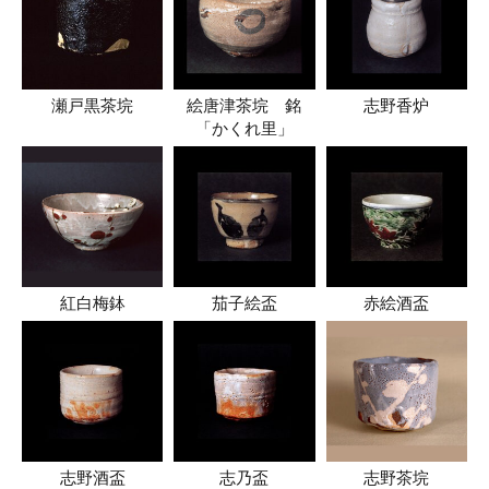
瀬戸黒茶垸
絵唐津茶垸 銘
志野香炉
「かくれ里」
紅白梅鉢
茄子絵盃
赤絵酒盃
志野酒盃
志乃盃
志野茶垸