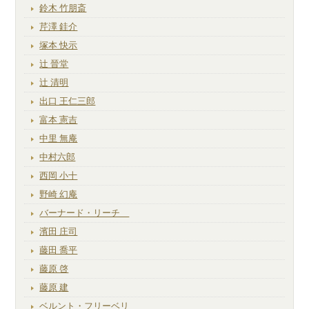
鈴木 竹朋斎
芹澤 銈介
塚本 快示
辻 晉堂
辻 清明
出口 王仁三郎
富本 憲吉
中里 無庵
中村六郎
西岡 小十
野崎 幻庵
バーナード・リーチ
濱田 庄司
藤田 喬平
藤原 啓
藤原 建
ベルント・フリーベリ