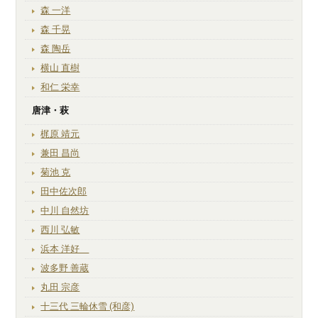
森 一洋
森 千晃
森 陶岳
横山 直樹
和仁 栄幸
唐津・萩
梶原 靖元
兼田 昌尚
菊池 克
田中佐次郎
中川 自然坊
西川 弘敏
浜本 洋好
波多野 善蔵
丸田 宗彦
十三代 三輪休雪 (和彦)