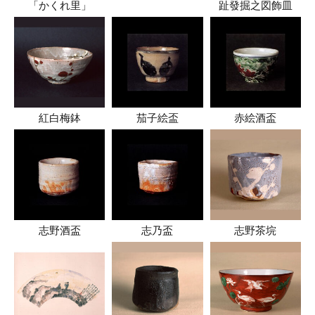
「かくれ里」
趾發掘之図飾皿
紅白梅鉢
茄子絵盃
赤絵酒盃
志野酒盃
志乃盃
志野茶垸