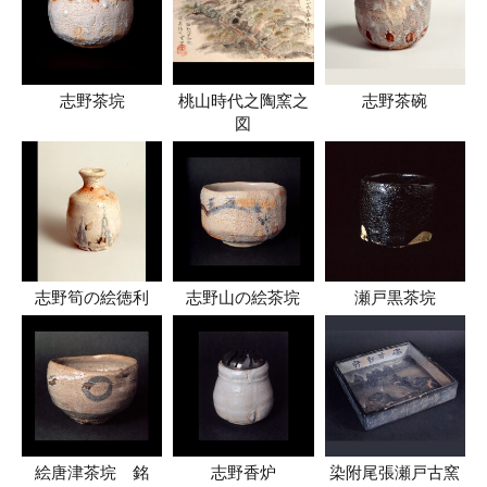
志野茶垸
桃山時代之陶窯之
志野茶碗
図
志野筍の絵徳利
志野山の絵茶垸
瀬戸黒茶垸
絵唐津茶垸 銘
志野香炉
染附尾張瀬戸古窯