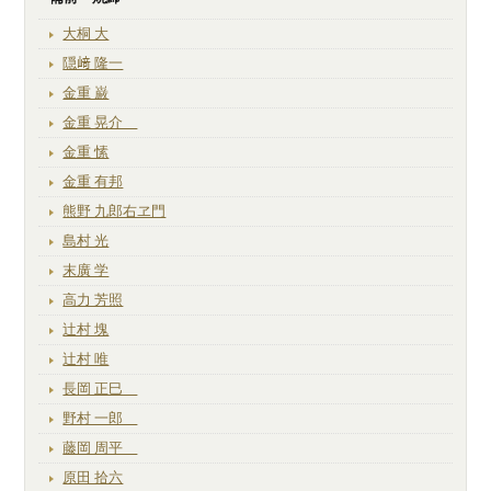
大桐 大
隠﨑 隆一
金重 巌
金重 晃介
金重 愫
金重 有邦
熊野 九郎右ヱ門
島村 光
末廣 学
高力 芳照
辻村 塊
辻村 唯
長岡 正巳
野村 一郎
藤岡 周平
原田 拾六