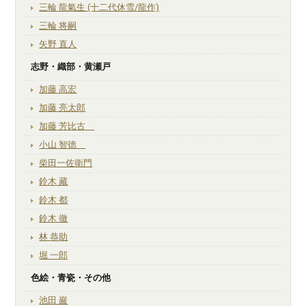
三輪 龍氣生 (十二代休雪/龍作)
三輪 将嗣
矢野 直人
志野・織部・黄瀬戸
加藤 高宏
加藤 亮太郎
加藤 芳比古
小山 智徳
柴田一佐衛門
鈴木 藏
鈴木 都
鈴木 徹
林 恭助
堀 一郎
色絵・青瓷・その他
池田 巖