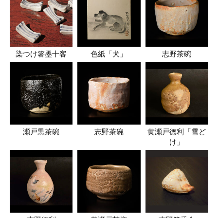
染つけ箸墨十客
色紙「犬」
志野茶碗
瀬戸黒茶碗
志野茶碗
黄瀬戸徳利「雪ど
け」