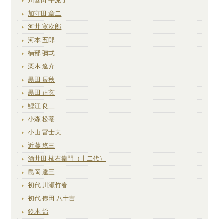
川喜田 半泥子
加守田 章二
河井 寛次郎
河本 五郎
楠部 彌弌
栗木 達介
黒田 辰秋
黒田 正玄
鯉江 良二
小森 松菴
小山 冨士夫
近藤 悠三
酒井田 柿右衛門（十二代）
島岡 達三
初代 川瀬竹春
初代 徳田 八十吉
鈴木 治