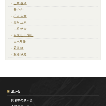
正木 春蔵
升 たか
松永 圭太
見附 正康
山根 悠介
四代 山田 常山
由水常雄
若尾 経
渡部 秋彦
展示会
開催中の展示会