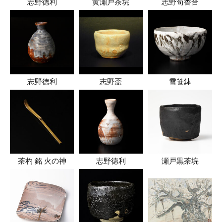
志野徳利
黄瀬戸茶垸
志野筍香合
志野徳利
志野盃
雪笹鉢
茶杓 銘 火の神
志野徳利
瀬戸黒茶垸