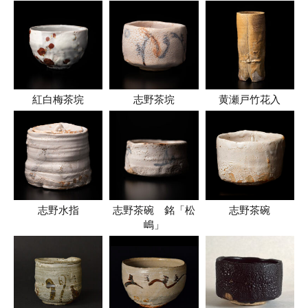
紅白梅茶垸
志野茶垸
黄瀬戸竹花入
志野水指
志野茶碗 銘「松
志野茶碗
嶋」