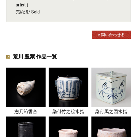
artist.)
売約済/ Sold
問い合わせる
荒川 豊藏 作品一覧
志乃筍香合
染付竹之絵水指
染付馬之図水指