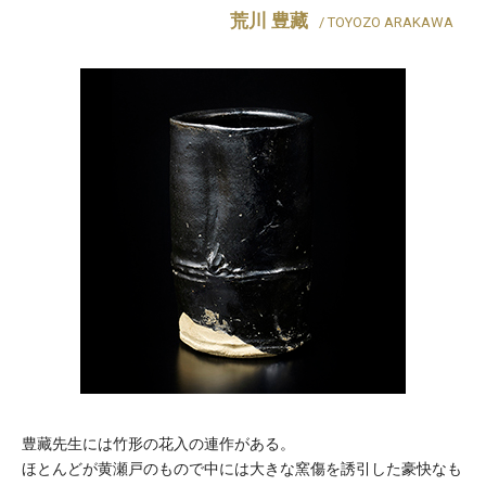
荒川 豊藏
/ TOYOZO ARAKAWA
豊藏先生には竹形の花入の連作がある。
ほとんどが黄瀬戸のもので中には大きな窯傷を誘引した豪快なも