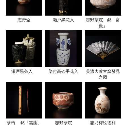
志野盃
瀬戸黒花入
志野茶垸 銘「富
嶽」
瀬戸黒茶入
染付高砂手花入
美濃大萱古窯發見
之図
茶杓 銘「雲龍」
志野茶垸
志乃梅絵徳利