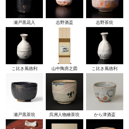
瀬戸黒花入
志野酒盃
志野茶垸
こ比き風徳利
山中陶房之図
こ比き風徳利
瀬戸黒茶垸
呉洲人物繪茶垸
から津酒盃