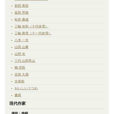
前田 青邨
益田 芳徳
松井 康成
三輪 休和（十代休雪）
三輪 壽雪（十一代休雪）
八木 一夫
山田 山庵
山田 光
三代 山田常山
柳 宗悦
吉賀 大眉
古美術
おいしいうつわ
書画
現代作家
備前・焼締