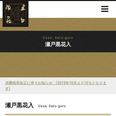
Vase, Seto-guro
瀬戸黒花入
消費税率改正に伴うお知らせ (2019年10月より10％となりま
す)
瀬戸黒花入
Vase, Seto-guro