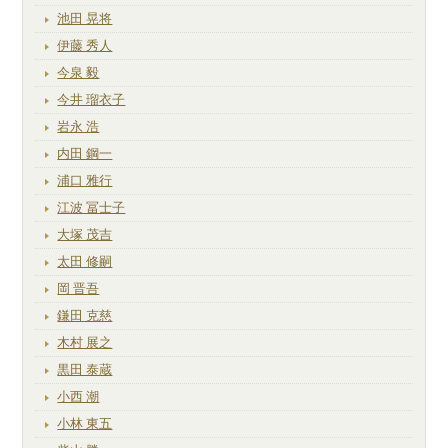
池田 晃将
伊藤 秀人
今泉 毅
今井 瑠衣子
岩永 浩
内田 鋼一
浦口 雅行
江波 冨士子
大塚 茂吉
太田 修嗣
岡 晋吾
鎌田 克慈
木村 展之
黒田 泰蔵
小西 潮
小林 東五