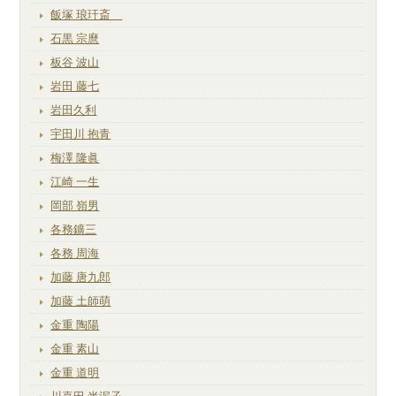
飯塚 琅玕斎
石黒 宗麿
板谷 波山
岩田 藤七
岩田久利
宇田川 抱青
梅澤 隆眞
江崎 一生
岡部 嶺男
各務鑛三
各務 周海
加藤 唐九郎
加藤 土師萌
金重 陶陽
金重 素山
金重 道明