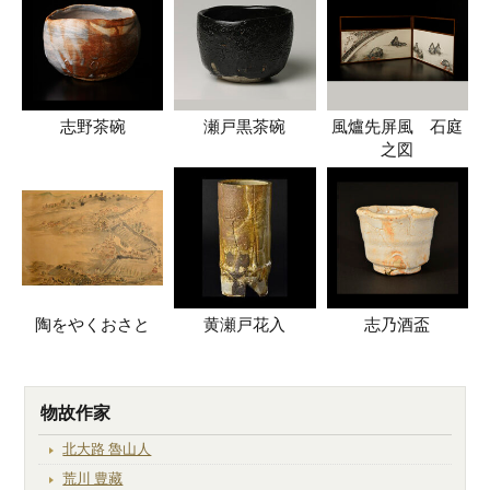
志野茶碗
瀬戸黒茶碗
風爐先屏風 石庭
之図
陶をやくおさと
黄瀬戸花入
志乃酒盃
物故作家
北大路 魯山人
荒川 豊藏