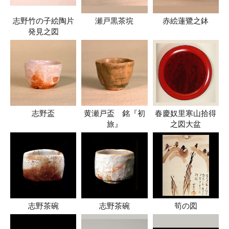
志野竹の子絵陶片
瀬戸黒茶垸
赤絵蓮鷺之鉢
発見之図
志野盃
黄瀬戸盃 銘『初
春慶奴里寒山拾得
旅』
之図大盆
志野茶碗
志野茶碗
筍の図