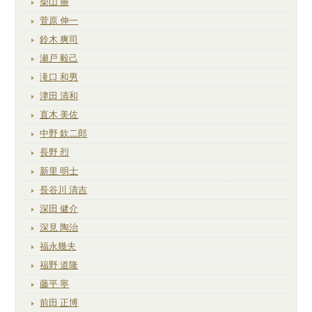
柴山 勝
菅原 伸一
鈴木 爽司
瀬戸 毅己
滝口 和男
津田 清和
直木 美佐
中野 欽二郎
長野 烈
新里 明士
長谷川 清吉
深田 健介
深見 陶治
福永幾夫
福野 道隆
藤平 寧
前田 正博