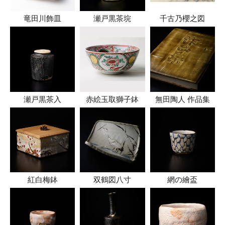
竜田川飾皿
瀬戸黒茶垸
千古乃櫻之図
瀬戸黒茶入
赤絵玉取獅子鉢
無田陶人 作品集
紅白梅鉢
双鶴図八寸
網の繪盃