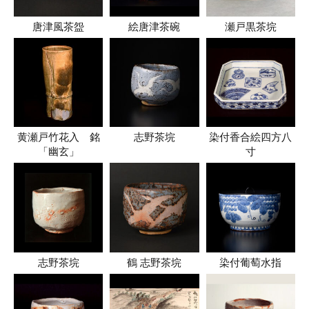
唐津風茶盌
絵唐津茶碗
瀬戸黒茶垸
黄瀬戸竹花入 銘
志野茶垸
染付香合絵四方八
「幽玄」
寸
志野茶垸
鶴 志野茶垸
染付葡萄水指