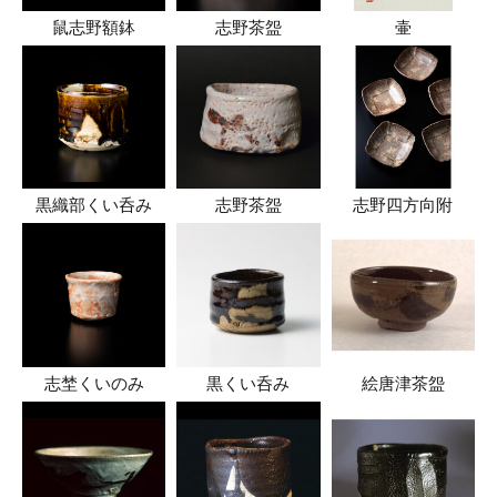
鼠志野額鉢
志野茶盌
壷
黒織部くい呑み
志野茶盌
志野四方向附
志埜くいのみ
黒くい呑み
絵唐津茶盌