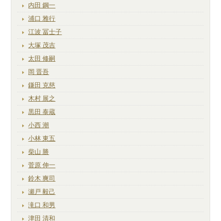
内田 鋼一
浦口 雅行
江波 冨士子
大塚 茂吉
太田 修嗣
岡 晋吾
鎌田 克慈
木村 展之
黒田 泰蔵
小西 潮
小林 東五
柴山 勝
菅原 伸一
鈴木 爽司
瀬戸 毅己
滝口 和男
津田 清和