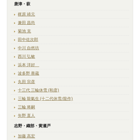
唐津・萩
梶原 靖元
兼田 昌尚
菊池 克
田中佐次郎
中川 自然坊
西川 弘敏
浜本 洋好
波多野 善蔵
丸田 宗彦
十三代 三輪休雪 (和彦)
三輪 龍氣生 (十二代休雪/龍作)
三輪 将嗣
矢野 直人
志野・織部・黄瀬戸
加藤 高宏