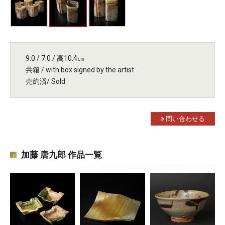
9.0 / 7.0 / 高10.4㎝
共箱 / with box signed by the artist
売約済/ Sold
問い合わせる
加藤 唐九郎 作品一覧