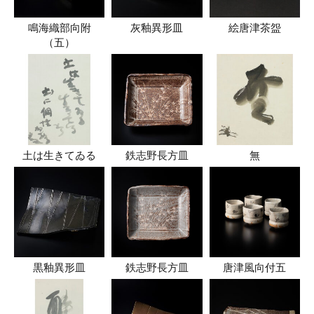
鳴海織部向附
灰釉異形皿
絵唐津茶盌
（五）
土は生きてゐる
鉄志野長方皿
無
黒釉異形皿
鉄志野長方皿
唐津風向付五