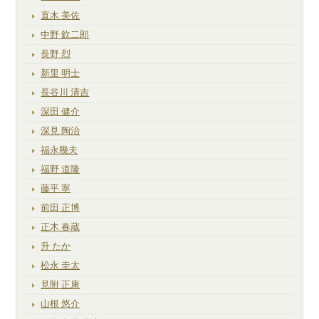
直木 美佐
中野 欽二郎
長野 烈
新里 明士
長谷川 清吉
深田 健介
深見 陶治
福永幾夫
福野 道隆
藤平 寧
前田 正博
正木 春蔵
升 たか
松永 圭太
見附 正康
山根 悠介