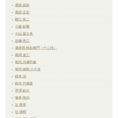
黒田 辰秋
黒田 正玄
鯉江 良二
小森 松菴
小山 冨士夫
近藤 悠三
酒井田 柿右衛門（十二代）
島岡 達三
初代 川瀬竹春
初代 徳田 八十吉
鈴木 治
鈴木 竹朋斎
芹澤 銈介
塚本 快示
辻 晉堂
辻 清明