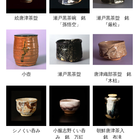
絵唐津茶盌
瀬戸黒茶碗 銘
瀬戸黒茶盌 銘
「孫悟空」
『厳松』
小壺
瀬戸黒茶盌
唐津織部茶盌 銘
『木枯』
シノくい呑み
小服志野くい呑
朝鮮唐津茶入
み 銘 万紅
銘 布滝