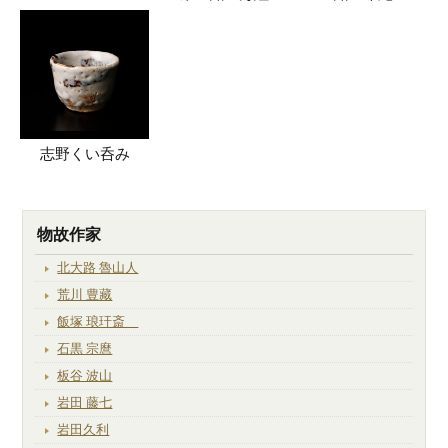
志野くい呑み
物故作家
北大路 魯山人
荒川 豊藏
飯塚 琅玕斎
石黒 宗麿
板谷 波山
岩田 藤七
岩田久利