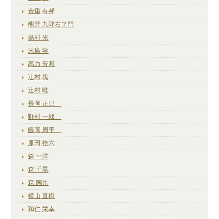
金重 有邦
熊野 九郎右ヱ門
島村 光
末廣 学
高力 芳照
辻村 塊
辻村 唯
長岡 正巳
野村 一郎
藤岡 周平
原田 拾六
森 一洋
森 千晃
森 陶岳
横山 直樹
和仁 栄幸