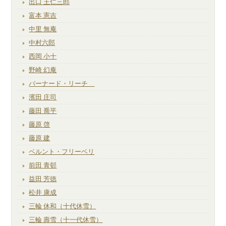
出口 王仁三郎
富本 憲吉
中里 無庵
中村六郎
西岡 小十
野崎 幻庵
バーナード・リーチ
濱田 庄司
藤田 喬平
藤原 啓
藤原 建
ベルント・フリーベリ
前田 青邨
益田 芳徳
松井 康成
三輪 休和（十代休雪）
三輪 壽雪（十一代休雪）