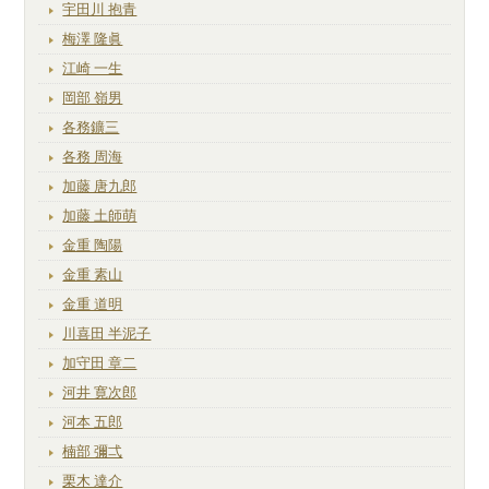
宇田川 抱青
梅澤 隆眞
江崎 一生
岡部 嶺男
各務鑛三
各務 周海
加藤 唐九郎
加藤 土師萌
金重 陶陽
金重 素山
金重 道明
川喜田 半泥子
加守田 章二
河井 寛次郎
河本 五郎
楠部 彌弌
栗木 達介