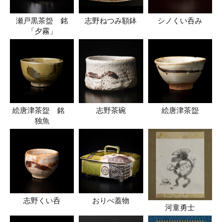
瀬戸黒茶盌 銘
志野ねつみ額鉢
シノくい呑み
「夕霧」
絵唐津茶盌 銘
志野茶碗
絵唐津茶盌
独魚
志野くい呑
おりべ蓋物
河童勇士