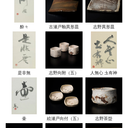
酔々
古瀬戸釉異形皿
志野異形皿
是非無
志野向附（五）
人無心 圡有神
壷
絵瀬戸向付（五）
志野茶盌