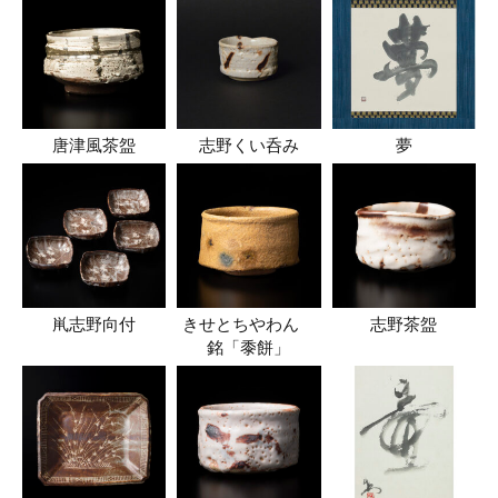
唐津風茶盌
志野くい呑み
夢
鼡志野向付
きせとちやわん
志野茶盌
銘「黍餅」