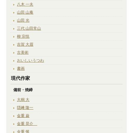
八木 一夫
山田 山庵
山田 光
三代 山田常山
柳 宗悦
吉賀 大眉
古美術
おいしいうつわ
書画
現代作家
備前・焼締
大桐 大
隠﨑 隆一
金重 巌
金重 晃介
金重 愫