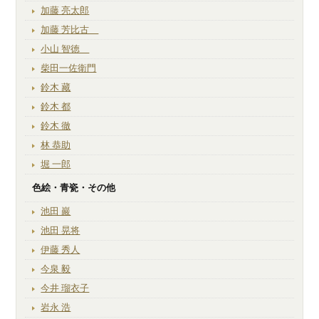
加藤 亮太郎
加藤 芳比古
小山 智徳
柴田一佐衛門
鈴木 藏
鈴木 都
鈴木 徹
林 恭助
堀 一郎
色絵・青瓷・その他
池田 巖
池田 晃将
伊藤 秀人
今泉 毅
今井 瑠衣子
岩永 浩