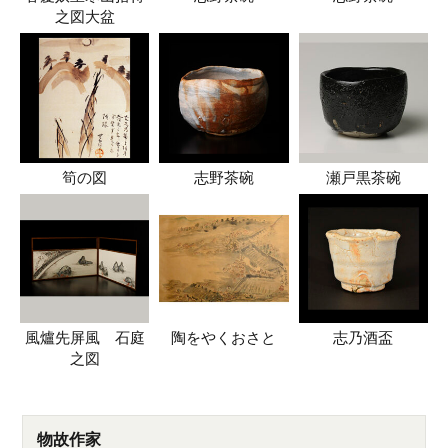
之図大盆
筍の図
志野茶碗
瀬戸黒茶碗
風爐先屏風 石庭
陶をやくおさと
志乃酒盃
之図
物故作家