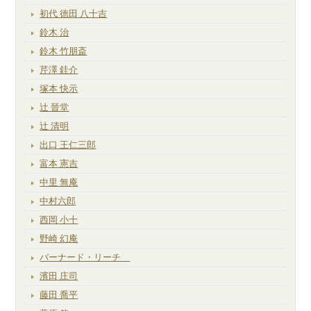
初代 徳田 八十吉
鈴木 治
鈴木 竹朋斎
芹澤 銈介
塚本 快示
辻 晉堂
辻 清明
出口 王仁三郎
富本 憲吉
中里 無庵
中村六郎
西岡 小十
野崎 幻庵
バーナード・リーチ
濱田 庄司
藤田 喬平