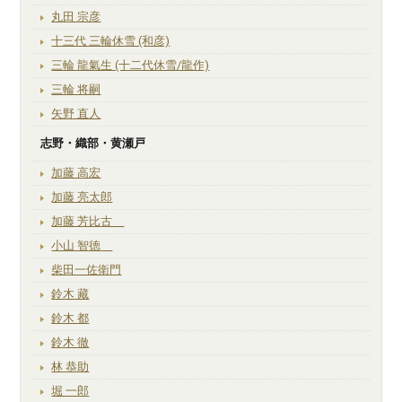
丸田 宗彦
十三代 三輪休雪 (和彦)
三輪 龍氣生 (十二代休雪/龍作)
三輪 将嗣
矢野 直人
志野・織部・黄瀬戸
加藤 高宏
加藤 亮太郎
加藤 芳比古
小山 智徳
柴田一佐衛門
鈴木 藏
鈴木 都
鈴木 徹
林 恭助
堀 一郎