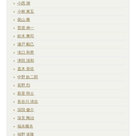
小西 潮
小林 東五
柴山 勝
菅原 伸一
鈴木 爽司
瀬戸 毅己
滝口 和男
津田 清和
直木 美佐
中野 欽二郎
長野 烈
新里 明士
長谷川 清吉
深田 健介
深見 陶治
福永幾夫
福野 道隆