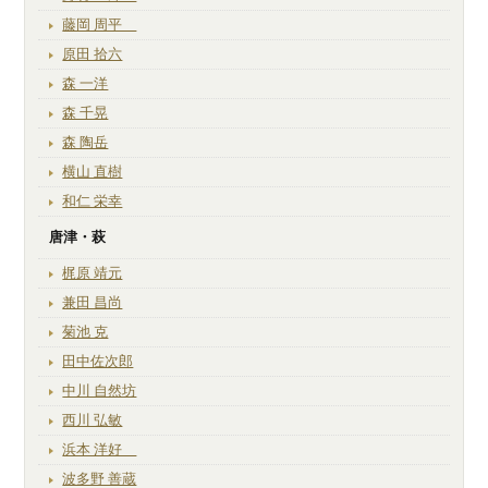
藤岡 周平
原田 拾六
森 一洋
森 千晃
森 陶岳
横山 直樹
和仁 栄幸
唐津・萩
梶原 靖元
兼田 昌尚
菊池 克
田中佐次郎
中川 自然坊
西川 弘敏
浜本 洋好
波多野 善蔵