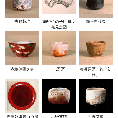
志野茶垸
志野竹の子絵陶片
瀬戸黒茶垸
発見之図
赤絵蓮鷺之鉢
志野盃
黄瀬戸盃 銘『初
旅』
春慶奴里寒山拾得
志野茶碗
志野茶碗