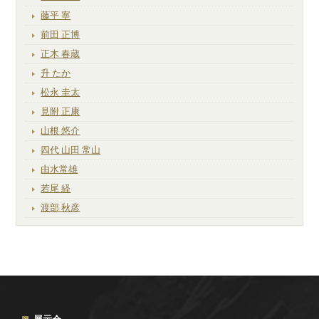
藤平 寧
前田 正博
正木 春蔵
升 たか
松永 圭太
見附 正康
山根 悠介
四代 山田 常山
由水常雄
若尾 経
渡部 秋彦