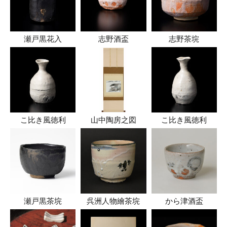
瀬戸黒花入
志野酒盃
志野茶垸
こ比き風徳利
山中陶房之図
こ比き風徳利
瀬戸黒茶垸
呉洲人物繪茶垸
から津酒盃