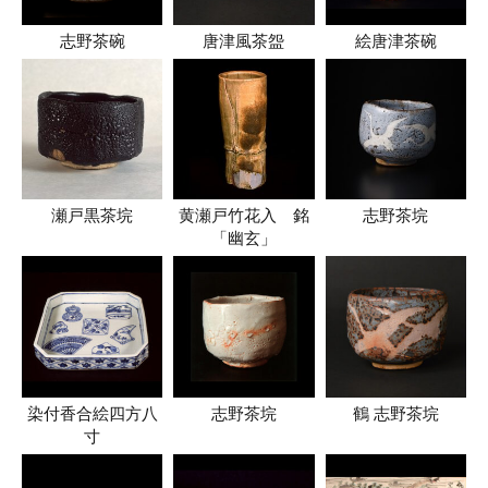
志野茶碗
唐津風茶盌
絵唐津茶碗
瀬戸黒茶垸
黄瀬戸竹花入 銘
志野茶垸
「幽玄」
染付香合絵四方八
志野茶垸
鶴 志野茶垸
寸