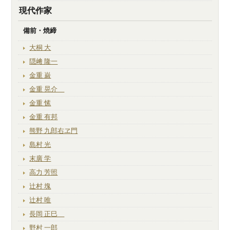
現代作家
備前・焼締
大桐 大
隠﨑 隆一
金重 巌
金重 晃介
金重 愫
金重 有邦
熊野 九郎右ヱ門
島村 光
末廣 学
高力 芳照
辻村 塊
辻村 唯
長岡 正巳
野村 一郎