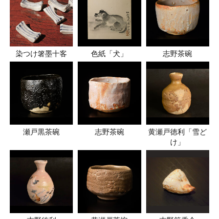
染つけ箸墨十客
色紙「犬」
志野茶碗
瀬戸黒茶碗
志野茶碗
黄瀬戸徳利「雪ど
け」