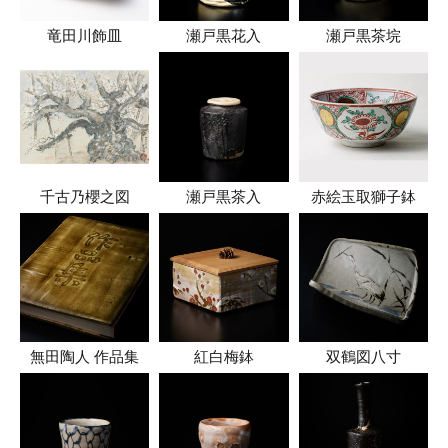
竜田川飾皿
瀬戸黒花入
瀬戸黒茶垸
千古乃櫻之図
瀬戸黒茶入
赤絵玉取獅子鉢
無田陶人 作品集
紅白梅鉢
双鶴図八寸