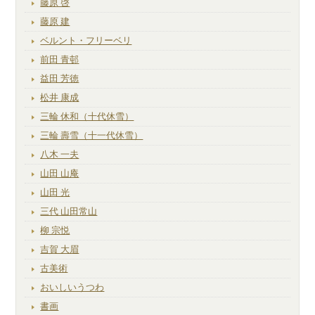
藤原 啓
藤原 建
ベルント・フリーベリ
前田 青邨
益田 芳徳
松井 康成
三輪 休和（十代休雪）
三輪 壽雪（十一代休雪）
八木 一夫
山田 山庵
山田 光
三代 山田常山
柳 宗悦
吉賀 大眉
古美術
おいしいうつわ
書画