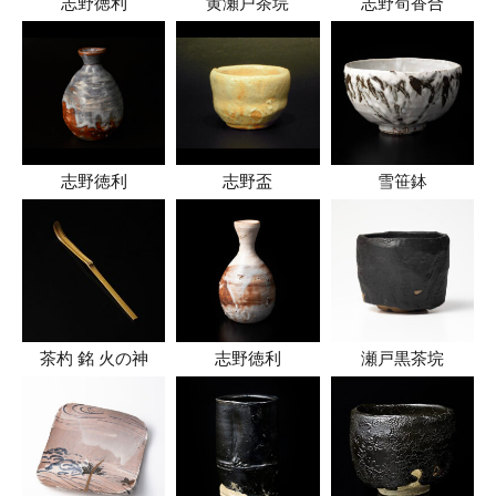
志野徳利
黄瀬戸茶垸
志野筍香合
志野徳利
志野盃
雪笹鉢
茶杓 銘 火の神
志野徳利
瀬戸黒茶垸