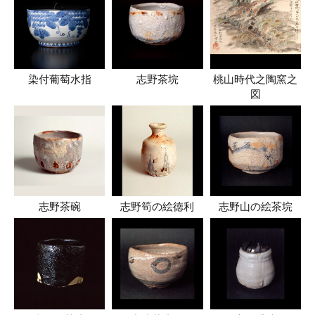
染付葡萄水指
志野茶垸
桃山時代之陶窯之
図
志野茶碗
志野筍の絵徳利
志野山の絵茶垸