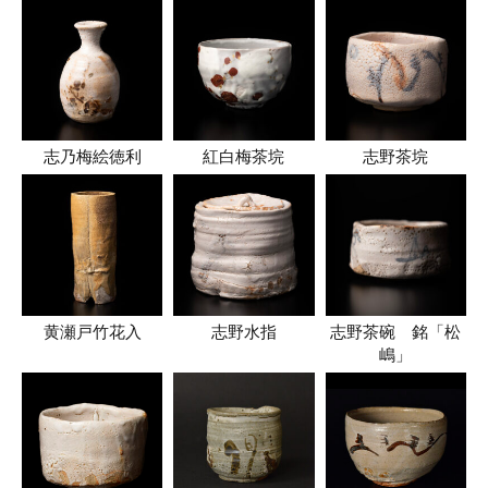
志乃梅絵徳利
紅白梅茶垸
志野茶垸
黄瀬戸竹花入
志野水指
志野茶碗 銘「松
嶋」