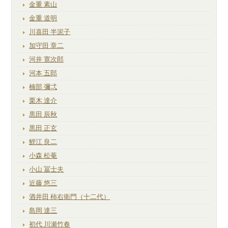
金重 素山
金重 道明
川喜田 半泥子
加守田 章二
河井 寛次郎
河本 五郎
楠部 彌弌
栗木 達介
黒田 辰秋
黒田 正玄
鯉江 良二
小森 松菴
小山 冨士夫
近藤 悠三
酒井田 柿右衛門（十二代）
島岡 達三
初代 川瀬竹春