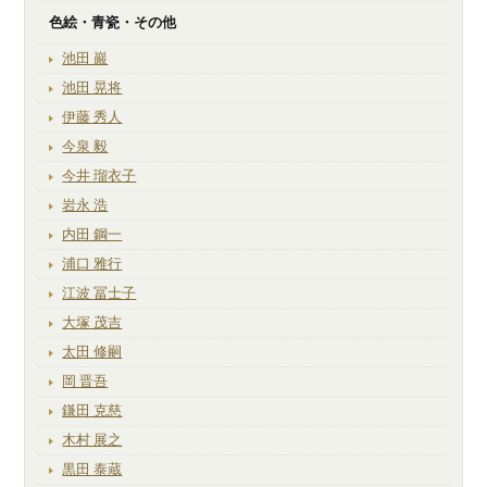
色絵・青瓷・その他
池田 巖
池田 晃将
伊藤 秀人
今泉 毅
今井 瑠衣子
岩永 浩
内田 鋼一
浦口 雅行
江波 冨士子
大塚 茂吉
太田 修嗣
岡 晋吾
鎌田 克慈
木村 展之
黒田 泰蔵