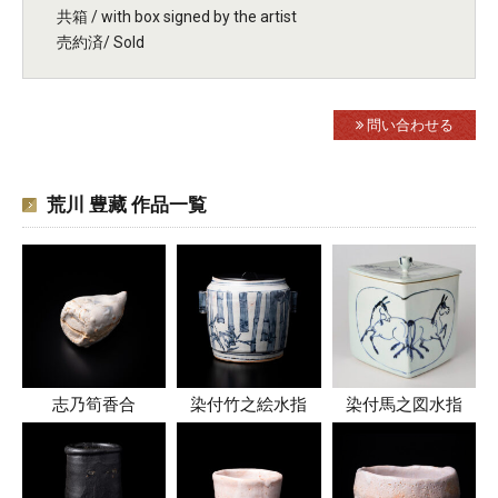
共箱 / with box signed by the artist
売約済/ Sold
問い合わせる
荒川 豊藏 作品一覧
志乃筍香合
染付竹之絵水指
染付馬之図水指