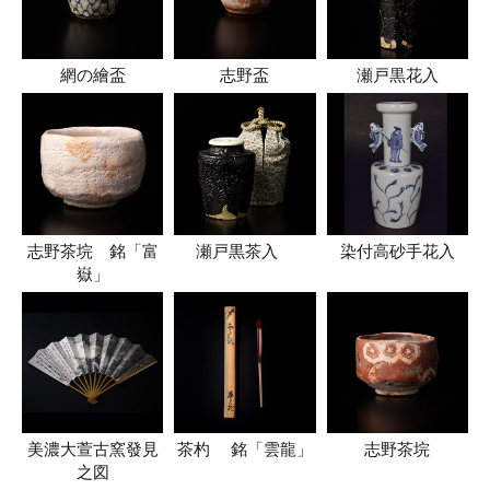
網の繪盃
志野盃
瀬戸黒花入
志野茶垸 銘「富
瀬戸黒茶入
染付高砂手花入
嶽」
美濃大萱古窯發見
茶杓 銘「雲龍」
志野茶垸
之図