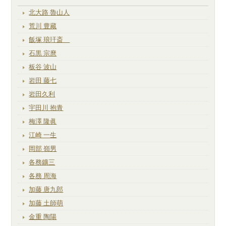
北大路 魯山人
荒川 豊藏
飯塚 琅玕斎
石黒 宗麿
板谷 波山
岩田 藤七
岩田久利
宇田川 抱青
梅澤 隆眞
江崎 一生
岡部 嶺男
各務鑛三
各務 周海
加藤 唐九郎
加藤 土師萌
金重 陶陽