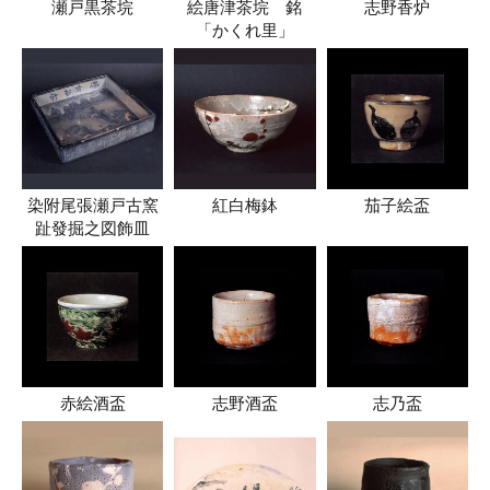
瀬戸黒茶垸
絵唐津茶垸 銘
志野香炉
「かくれ里」
染附尾張瀬戸古窯
紅白梅鉢
茄子絵盃
趾發掘之図飾皿
赤絵酒盃
志野酒盃
志乃盃