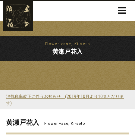
Flower vase, Ki-seto
黄瀬戸花入
消費税率改正に伴うお知らせ (2019年10月より10％となりま
す)
黄瀬戸花入
Flower vase, Ki-seto