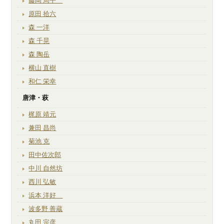
藤岡 周平
原田 拾六
森 一洋
森 千晃
森 陶岳
横山 直樹
和仁 栄幸
唐津・萩
梶原 靖元
兼田 昌尚
菊池 克
田中佐次郎
中川 自然坊
西川 弘敏
浜本 洋好
波多野 善蔵
丸田 宗彦