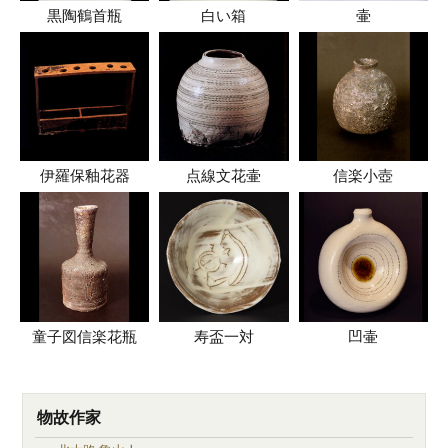
黒陶鶴首瓶
白い箱
壷
伊羅保釉花器
点線文花壷
信楽小壺
童子図信楽花瓶
寿盃一対
凹壷
物故作家