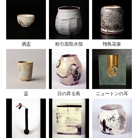
酒盃
粉引面取水指
翔鳥花壷
盃
日の昇る島
ニュートンの耳