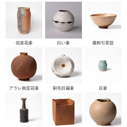
信楽花壷
白い壷
朧粉引茶盌
アラレ南蛮花壷
刷毛目扁壷
豆壷