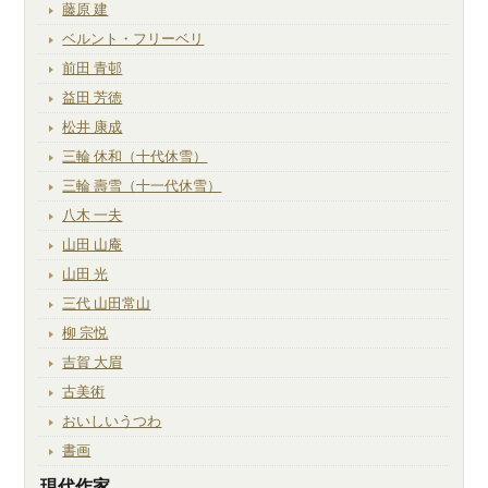
藤原 建
ベルント・フリーベリ
前田 青邨
益田 芳徳
松井 康成
三輪 休和（十代休雪）
三輪 壽雪（十一代休雪）
八木 一夫
山田 山庵
山田 光
三代 山田常山
柳 宗悦
吉賀 大眉
古美術
おいしいうつわ
書画
現代作家