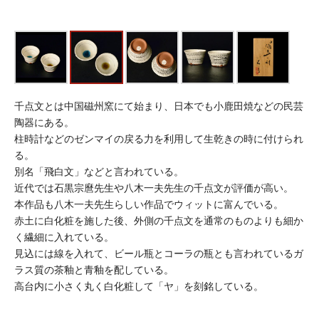
千点文とは中国磁州窯にて始まり、日本でも小鹿田焼などの民芸
陶器にある。
柱時計などのゼンマイの戻る力を利用して生乾きの時に付けられ
る。
別名「飛白文」などと言われている。
近代では石黒宗麿先生や八木一夫先生の千点文が評価が高い。
本作品も八木一夫先生らしい作品でウィットに富んでいる。
赤土に白化粧を施した後、外側の千点文を通常のものよりも細か
く繊細に入れている。
見込には線を入れて、ビール瓶とコーラの瓶とも言われているガ
ラス質の茶釉と青釉を配している。
高台内に小さく丸く白化粧して「ヤ」を刻銘している。