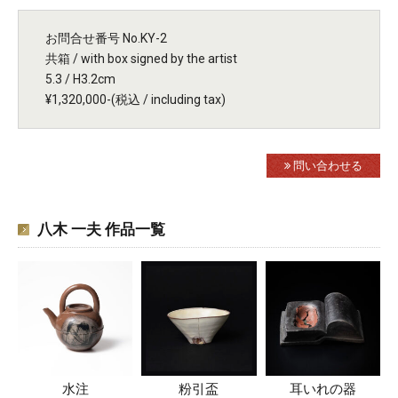
お問合せ番号 No.KY-2
共箱 / with box signed by the artist
5.3 / H3.2cm
¥1,320,000-(税込 / including tax)
問い合わせる
八木 一夫 作品一覧
水注
粉引盃
耳いれの器