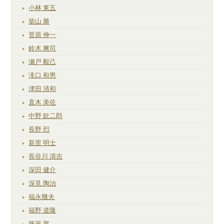
小林 東五
柴山 勝
菅原 伸一
鈴木 爽司
瀬戸 毅己
滝口 和男
津田 清和
直木 美佐
中野 欽二郎
長野 烈
新里 明士
長谷川 清吉
深田 健介
深見 陶治
福永幾夫
福野 道隆
藤平 寧