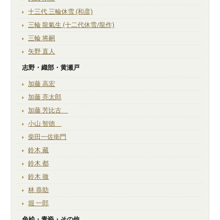
十三代 三輪休雪 (和彦)
三輪 龍氣生 (十二代休雪/龍作)
三輪 将嗣
矢野 直人
志野・織部・黄瀬戸
加藤 高宏
加藤 亮太郎
加藤 芳比古
小山 智徳
柴田一佐衛門
鈴木 藏
鈴木 都
鈴木 徹
林 恭助
堀 一郎
色絵・青瓷・その他