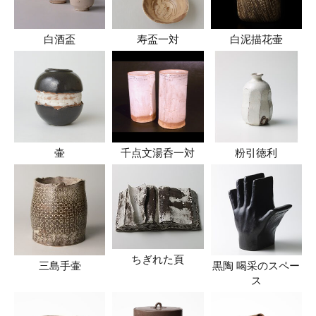
白酒盃
寿盃一対
白泥描花壷
壷
千点文湯呑一対
粉引徳利
ちぎれた頁
三島手壷
黒陶 喝采のスペー
ス