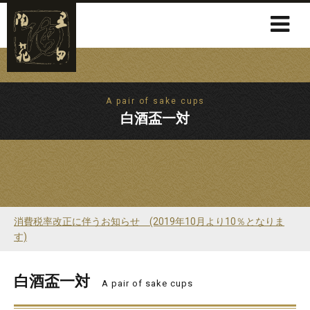
A pair of sake cups
白酒盃一対
消費税率改正に伴うお知らせ (2019年10月より10％となりま
す)
白酒盃一対
A pair of sake cups