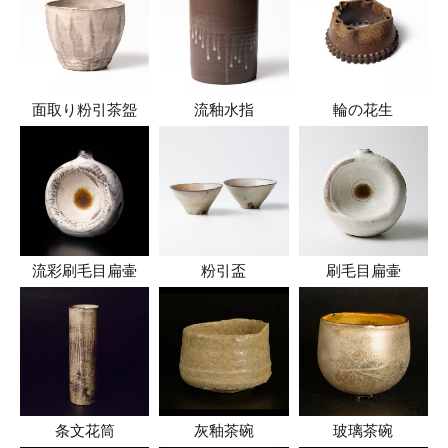
面取り粉引茶盌
流釉水指
輪の花生
流彩刷毛目扁壷
粉引盃
刷毛目扁壷
条文花筒
灰釉茶碗
玻璃茶碗