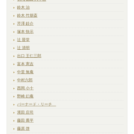
鈴木 治
鈴木 竹朋斎
芹澤 銈介
塚本 快示
辻 晉堂
辻 清明
出口 王仁三郎
富本 憲吉
中里 無庵
中村六郎
西岡 小十
野崎 幻庵
バーナード・リーチ
濱田 庄司
藤田 喬平
藤原 啓