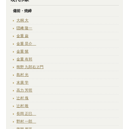
備前・焼締
大桐 大
隠﨑 隆一
金重 巌
金重 晃介
金重 愫
金重 有邦
熊野 九郎右ヱ門
島村 光
末廣 学
高力 芳照
辻村 塊
辻村 唯
長岡 正巳
野村 一郎