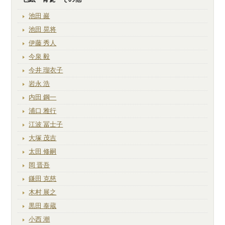
池田 巖
池田 晃将
伊藤 秀人
今泉 毅
今井 瑠衣子
岩永 浩
内田 鋼一
浦口 雅行
江波 冨士子
大塚 茂吉
太田 修嗣
岡 晋吾
鎌田 克慈
木村 展之
黒田 泰蔵
小西 潮