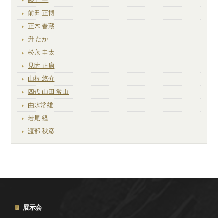
前田 正博
正木 春蔵
升 たか
松永 圭太
見附 正康
山根 悠介
四代 山田 常山
由水常雄
若尾 経
渡部 秋彦
展示会