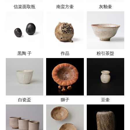
信楽面取瓶
南蛮方壷
灰釉壷
黒陶 子
作品
粉引茶盌
白瓷盃
獅子
豆壷