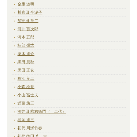
金重 道明
川喜田 半泥子
加守田 章二
河井 寛次郎
河本 五郎
楠部 彌弌
栗木 達介
黒田 辰秋
黒田 正玄
鯉江 良二
小森 松菴
小山 冨士夫
近藤 悠三
酒井田 柿右衛門（十二代）
島岡 達三
初代 川瀬竹春
初代 徳田 八十吉