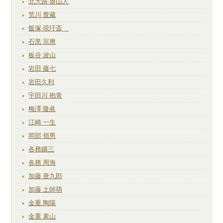
北大路 魯山人
荒川 豊藏
飯塚 琅玕斎
石黒 宗麿
板谷 波山
岩田 藤七
岩田久利
宇田川 抱青
梅澤 隆眞
江崎 一生
岡部 嶺男
各務鑛三
各務 周海
加藤 唐九郎
加藤 土師萌
金重 陶陽
金重 素山