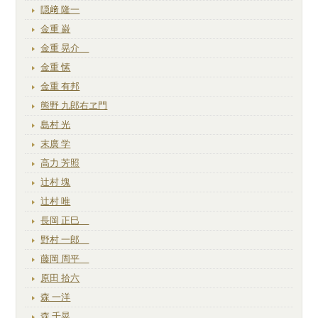
隠﨑 隆一
金重 巌
金重 晃介
金重 愫
金重 有邦
熊野 九郎右ヱ門
島村 光
末廣 学
高力 芳照
辻村 塊
辻村 唯
長岡 正巳
野村 一郎
藤岡 周平
原田 拾六
森 一洋
森 千晃