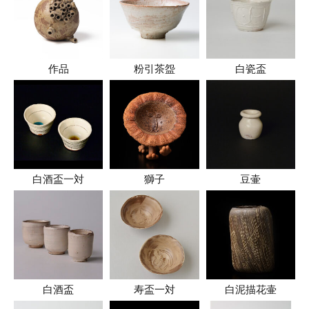
作品
粉引茶盌
白瓷盃
白酒盃一対
獅子
豆壷
白酒盃
寿盃一対
白泥描花壷