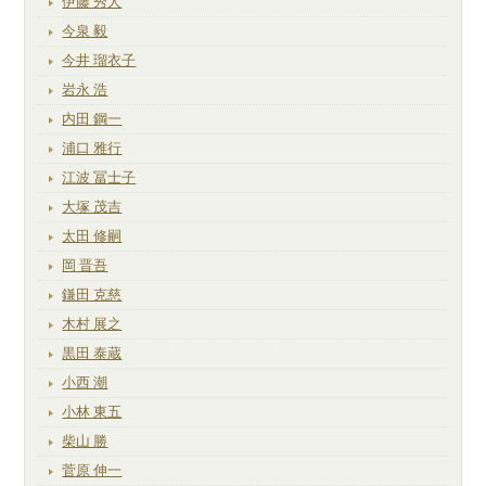
伊藤 秀人
今泉 毅
今井 瑠衣子
岩永 浩
内田 鋼一
浦口 雅行
江波 冨士子
大塚 茂吉
太田 修嗣
岡 晋吾
鎌田 克慈
木村 展之
黒田 泰蔵
小西 潮
小林 東五
柴山 勝
菅原 伸一