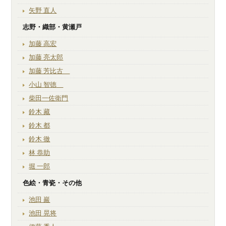
矢野 直人
志野・織部・黄瀬戸
加藤 高宏
加藤 亮太郎
加藤 芳比古
小山 智徳
柴田一佐衛門
鈴木 藏
鈴木 都
鈴木 徹
林 恭助
堀 一郎
色絵・青瓷・その他
池田 巖
池田 晃将