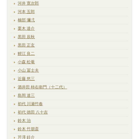
河井 寛次郎
河本 五郎
楠部 彌弌
栗木 達介
黒田 辰秋
黒田 正玄
鯉江 良二
小森 松菴
小山 冨士夫
近藤 悠三
酒井田 柿右衛門（十二代）
島岡 達三
初代 川瀬竹春
初代 徳田 八十吉
鈴木 治
鈴木 竹朋斎
芹澤 銈介