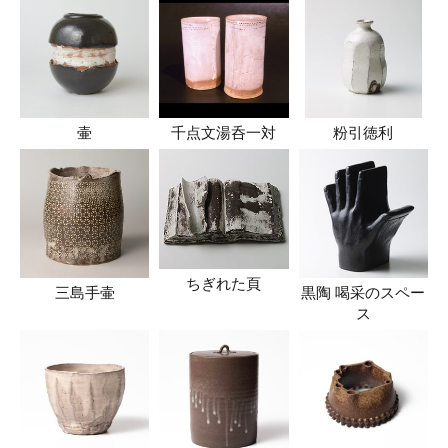
壷
千点文湯呑一対
粉引徳利
ちぎれた頁
三島手壷
黒陶 喝采のスペー
ス