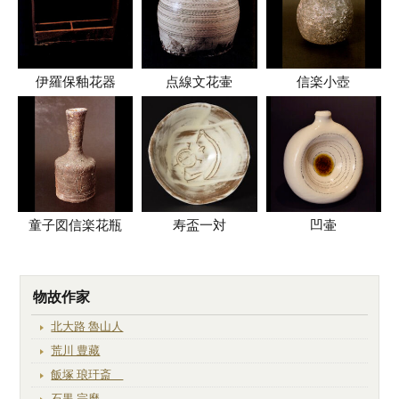
伊羅保釉花器
点線文花壷
信楽小壺
童子図信楽花瓶
寿盃一対
凹壷
物故作家
北大路 魯山人
荒川 豊藏
飯塚 琅玕斎
石黒 宗麿