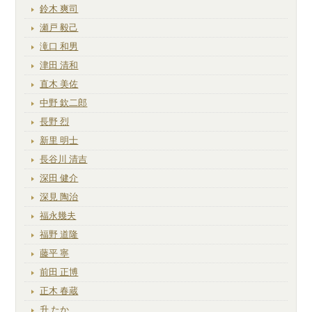
鈴木 爽司
瀬戸 毅己
滝口 和男
津田 清和
直木 美佐
中野 欽二郎
長野 烈
新里 明士
長谷川 清吉
深田 健介
深見 陶治
福永幾夫
福野 道隆
藤平 寧
前田 正博
正木 春蔵
升 たか