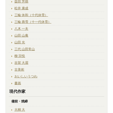
益田 芳徳
松井 康成
三輪 休和（十代休雪）
三輪 壽雪（十一代休雪）
八木 一夫
山田 山庵
山田 光
三代 山田常山
柳 宗悦
吉賀 大眉
古美術
おいしいうつわ
書画
現代作家
備前・焼締
大桐 大