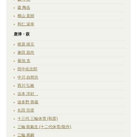
森 陶岳
横山 直樹
和仁 栄幸
唐津・萩
梶原 靖元
兼田 昌尚
菊池 克
田中佐次郎
中川 自然坊
西川 弘敏
浜本 洋好
波多野 善蔵
丸田 宗彦
十三代 三輪休雪 (和彦)
三輪 龍氣生 (十二代休雪/龍作)
三輪 将嗣