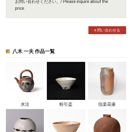
お問い合わせください。/ Please inquire about the
price.
問い合わせる
八木 一夫 作品一覧
水注
粉引盃
信楽花壷