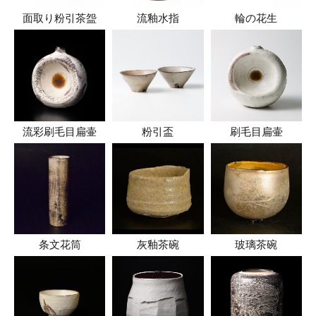
面取り粉引茶盌
流釉水指
輪の花生
流彩刷毛目扁壷
粉引盃
刷毛目扁壷
条文花筒
灰釉茶碗
玻璃茶碗