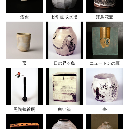
酒盃
粉引面取水指
翔鳥花壷
盃
日の昇る島
ニュートンの耳
黒陶鶴首瓶
白い箱
壷