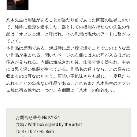
八木先生は用途があることが当たり前であった陶芸の世界におい
て、純粋に造形を追求した。器としての機能を持たない先生の作
品は「オブジェ焼」と呼ばれ、その思想は現代のアートに繋がっ
ていく。
本作品は黒陶である。焼成時に黒い煙で燻すことでこのような黒
い作品が生まれる。開いたページの左側には人の耳が入るほどの
窪みが見られる。内部は焼成された後、朱漆で赤く塗られ、中央
には黒く深い亀裂が生じている。作品名の通りなら、この窪みに
収まるのは耳なのだろう。仄暗い不気味さをも感じ、一度見たら
忘れることの出来ない作品である。これもまた八木先生のオブジ
ェ焼に宿る魅力の一つだ。右側面に「八木」の印銘あり。
お問合せ番号 No.KY-34
共箱 / With box signed by the artist
15.8 / 10.2 / H5.8cm