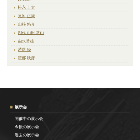
松永 圭太
見附 正康
山根 悠介
四代 山田 常山
由水常雄
若尾 経
渡部 秋彦
展示会
開催中の展示会
今後の展示会
過去の展示会