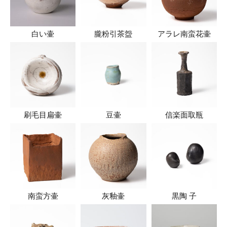
白い壷
朧粉引茶盌
アラレ南蛮花壷
刷毛目扁壷
豆壷
信楽面取瓶
南蛮方壷
灰釉壷
黒陶 子