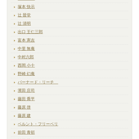
塚本 快示
辻 晉堂
辻 清明
出口 王仁三郎
富本 憲吉
中里 無庵
中村六郎
西岡 小十
野崎 幻庵
バーナード・リーチ
濱田 庄司
藤田 喬平
藤原 啓
藤原 建
ベルント・フリーベリ
前田 青邨