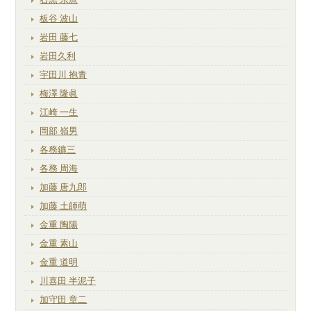
板谷 波山
岩田 藤七
岩田久利
宇田川 抱青
梅澤 隆眞
江崎 一生
岡部 嶺男
各務鑛三
各務 周海
加藤 唐九郎
加藤 土師萌
金重 陶陽
金重 素山
金重 道明
川喜田 半泥子
加守田 章二