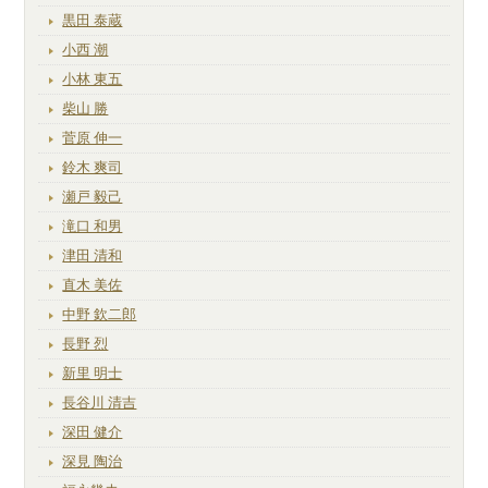
黒田 泰蔵
小西 潮
小林 東五
柴山 勝
菅原 伸一
鈴木 爽司
瀬戸 毅己
滝口 和男
津田 清和
直木 美佐
中野 欽二郎
長野 烈
新里 明士
長谷川 清吉
深田 健介
深見 陶治