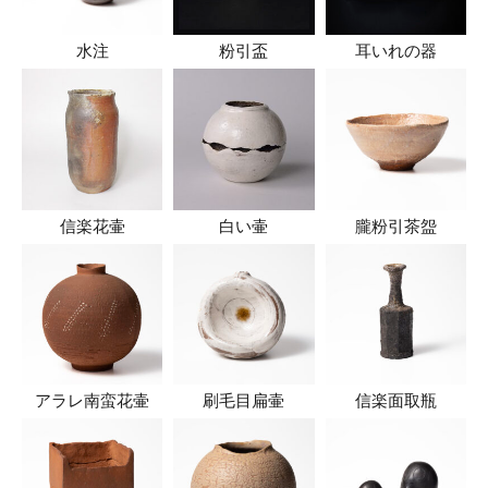
水注
粉引盃
耳いれの器
信楽花壷
白い壷
朧粉引茶盌
アラレ南蛮花壷
刷毛目扁壷
信楽面取瓶