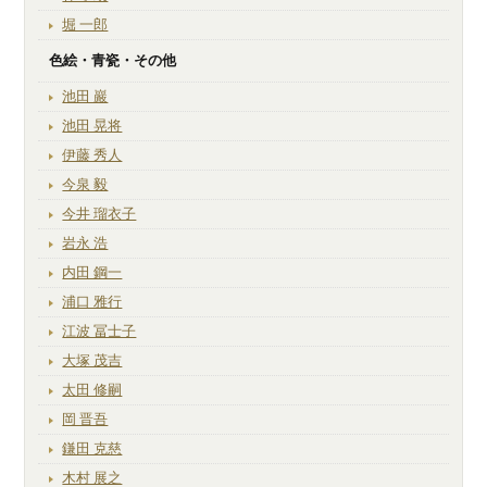
堀 一郎
色絵・青瓷・その他
池田 巖
池田 晃将
伊藤 秀人
今泉 毅
今井 瑠衣子
岩永 浩
内田 鋼一
浦口 雅行
江波 冨士子
大塚 茂吉
太田 修嗣
岡 晋吾
鎌田 克慈
木村 展之