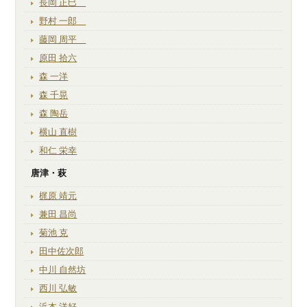
長岡 正巳
野村 一郎
藤岡 周平
原田 拾六
森 一洋
森 千晃
森 陶岳
横山 直樹
和仁 栄幸
唐津・萩
梶原 靖元
兼田 昌尚
菊池 克
田中佐次郎
中川 自然坊
西川 弘敏
浜本 洋好