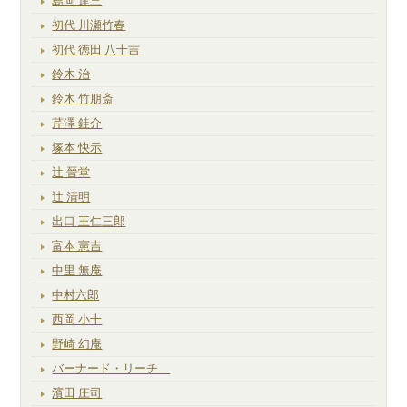
島岡 達三
初代 川瀬竹春
初代 徳田 八十吉
鈴木 治
鈴木 竹朋斎
芹澤 銈介
塚本 快示
辻 晉堂
辻 清明
出口 王仁三郎
富本 憲吉
中里 無庵
中村六郎
西岡 小十
野崎 幻庵
バーナード・リーチ
濱田 庄司