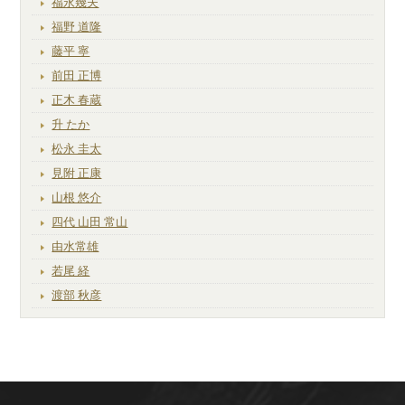
福永幾夫
福野 道隆
藤平 寧
前田 正博
正木 春蔵
升 たか
松永 圭太
見附 正康
山根 悠介
四代 山田 常山
由水常雄
若尾 経
渡部 秋彦