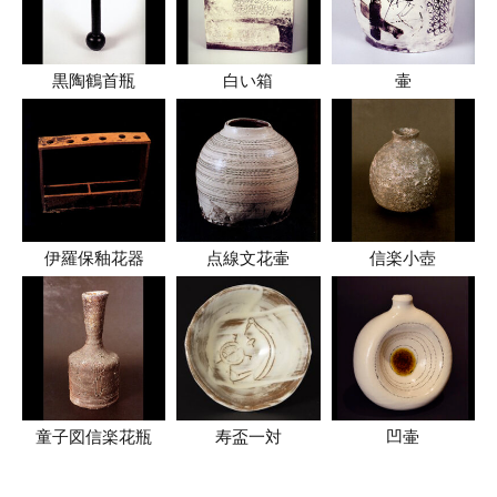
黒陶鶴首瓶
白い箱
壷
伊羅保釉花器
点線文花壷
信楽小壺
童子図信楽花瓶
寿盃一対
凹壷