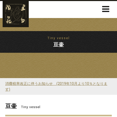
Tiny vessel
豆壷
消費税率改正に伴うお知らせ (2019年10月より10％となりま
す)
豆壷
Tiny vessel