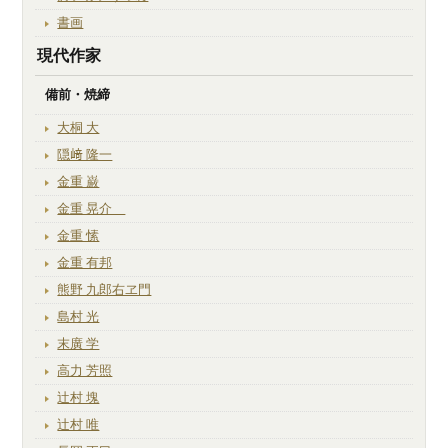
書画
現代作家
備前・焼締
大桐 大
隠﨑 隆一
金重 巌
金重 晃介
金重 愫
金重 有邦
熊野 九郎右ヱ門
島村 光
末廣 学
高力 芳照
辻村 塊
辻村 唯