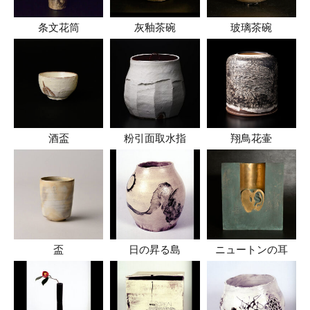
条文花筒
灰釉茶碗
玻璃茶碗
酒盃
粉引面取水指
翔鳥花壷
盃
日の昇る島
ニュートンの耳