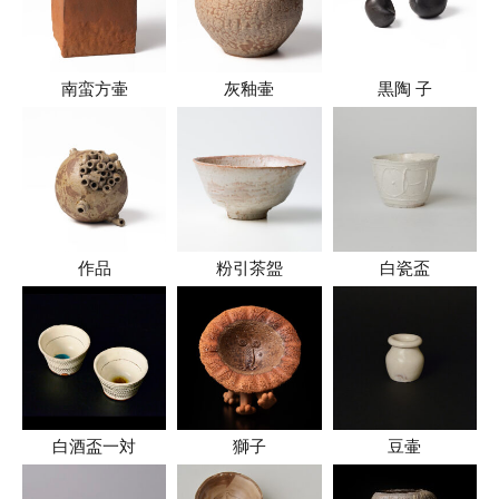
南蛮方壷
灰釉壷
黒陶 子
作品
粉引茶盌
白瓷盃
白酒盃一対
獅子
豆壷