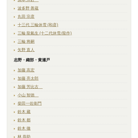
波多野 善蔵
丸田 宗彦
十三代 三輪休雪 (和彦)
三輪 龍氣生 (十二代休雪/龍作)
三輪 将嗣
矢野 直人
志野・織部・黄瀬戸
加藤 高宏
加藤 亮太郎
加藤 芳比古
小山 智徳
柴田一佐衛門
鈴木 藏
鈴木 都
鈴木 徹
林 恭助