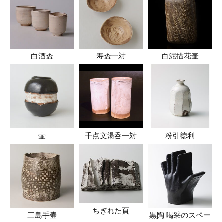
白酒盃
寿盃一対
白泥描花壷
壷
千点文湯呑一対
粉引徳利
ちぎれた頁
三島手壷
黒陶 喝采のスペー