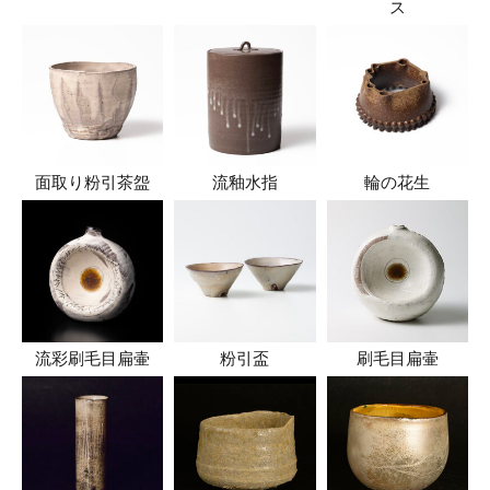
ス
面取り粉引茶盌
流釉水指
輪の花生
流彩刷毛目扁壷
粉引盃
刷毛目扁壷