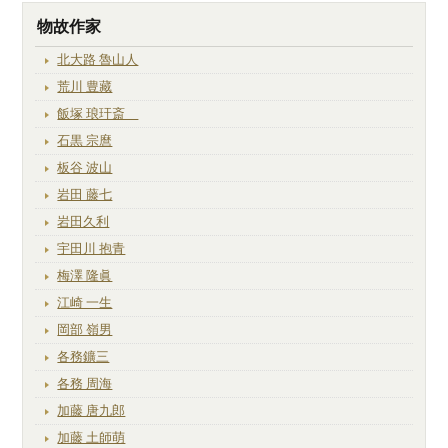
物故作家
北大路 魯山人
荒川 豊藏
飯塚 琅玕斎
石黒 宗麿
板谷 波山
岩田 藤七
岩田久利
宇田川 抱青
梅澤 隆眞
江崎 一生
岡部 嶺男
各務鑛三
各務 周海
加藤 唐九郎
加藤 土師萌