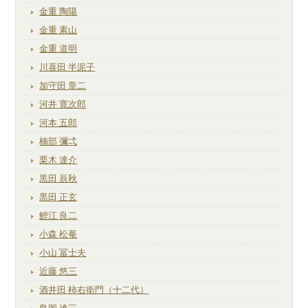
金重 陶陽
金重 素山
金重 道明
川喜田 半泥子
加守田 章二
河井 寛次郎
河本 五郎
楠部 彌弌
栗木 達介
黒田 辰秋
黒田 正玄
鯉江 良二
小森 松菴
小山 冨士夫
近藤 悠三
酒井田 柿右衛門（十二代）