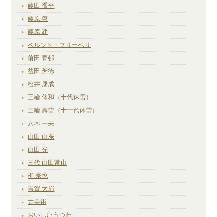
藤田 喬平
藤原 啓
藤原 建
ベルント・フリーベリ
前田 青邨
益田 芳徳
松井 康成
三輪 休和（十代休雪）
三輪 壽雪（十一代休雪）
八木 一夫
山田 山庵
山田 光
三代 山田常山
柳 宗悦
吉賀 大眉
古美術
おいしいうつわ