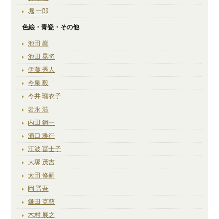
堀 一郎
色絵・青瓷・その他
池田 巖
池田 晃将
伊藤 秀人
今泉 毅
今井 瑠衣子
岩永 浩
内田 鋼一
浦口 雅行
江波 冨士子
大塚 茂吉
太田 修嗣
岡 晋吾
鎌田 克慈
木村 展之