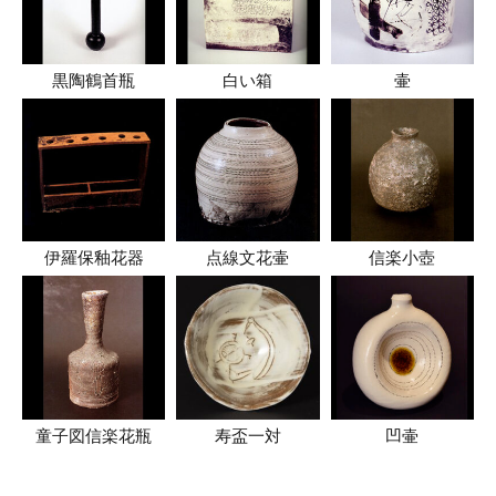
黒陶鶴首瓶
白い箱
壷
伊羅保釉花器
点線文花壷
信楽小壺
童子図信楽花瓶
寿盃一対
凹壷