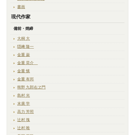
書画
現代作家
備前・焼締
大桐 大
隠﨑 隆一
金重 巌
金重 晃介
金重 愫
金重 有邦
熊野 九郎右ヱ門
島村 光
末廣 学
高力 芳照
辻村 塊
辻村 唯