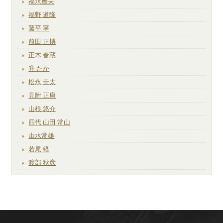
福永幾夫
福野 道隆
藤平 寧
前田 正博
正木 春蔵
升 たか
松永 圭太
見附 正康
山根 悠介
四代 山田 常山
由水常雄
若尾 経
渡部 秋彦