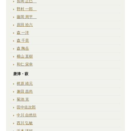
長岡 正巳
野村 一郎
藤岡 周平
原田 拾六
森 一洋
森 千晃
森 陶岳
横山 直樹
和仁 栄幸
唐津・萩
梶原 靖元
兼田 昌尚
菊池 克
田中佐次郎
中川 自然坊
西川 弘敏
浜本 洋好