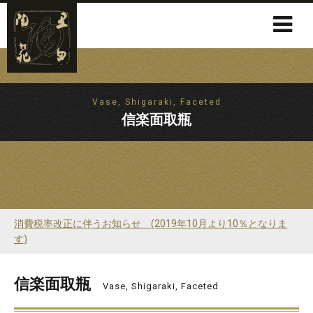
Vase, Shigaraki, Faceted
信楽面取瓶
消費税率改正に伴うお知らせ (2019年10月より10％となりま
す)
信楽面取瓶
Vase, Shigaraki, Faceted