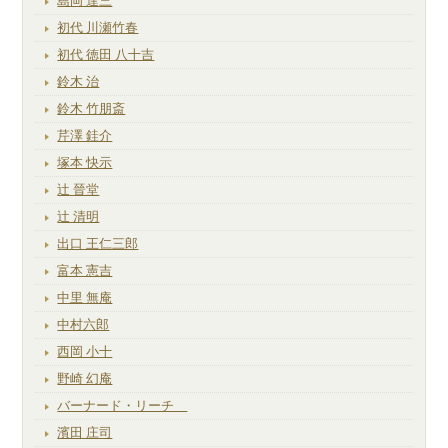
島岡 達三
初代 川瀬竹春
初代 徳田 八十吉
鈴木 治
鈴木 竹朋斎
芹澤 銈介
塚本 快示
辻 晉堂
辻 清明
出口 王仁三郎
富本 憲吉
中里 無庵
中村六郎
西岡 小十
野崎 幻庵
バーナード・リーチ
濱田 庄司