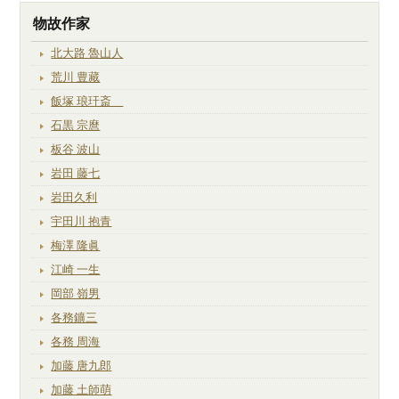
物故作家
北大路 魯山人
荒川 豊藏
飯塚 琅玕斎
石黒 宗麿
板谷 波山
岩田 藤七
岩田久利
宇田川 抱青
梅澤 隆眞
江崎 一生
岡部 嶺男
各務鑛三
各務 周海
加藤 唐九郎
加藤 土師萌