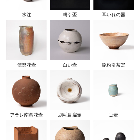
水注
粉引盃
耳いれの器
信楽花壷
白い壷
朧粉引茶盌
アラレ南蛮花壷
刷毛目扁壷
豆壷