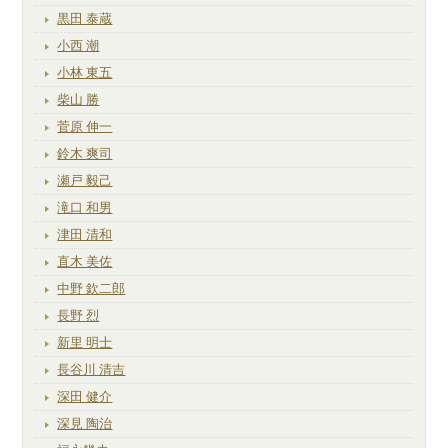
黒田 泰蔵
小西 潮
小林 東五
柴山 勝
菅原 伸一
鈴木 爽司
瀬戸 毅己
滝口 和男
津田 清和
直木 美佐
中野 欽二郎
長野 烈
新里 明士
長谷川 清吉
深田 健介
深見 陶治