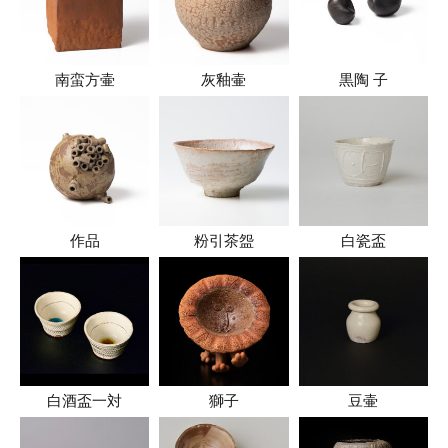
南蛮方壷
灰釉壷
黒陶 子
作品
粉引茶盌
白瓷盃
白酒盃一対
獅子
豆壷