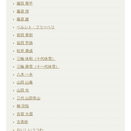
藤田 喬平
藤原 啓
藤原 建
ベルント・フリーベリ
前田 青邨
益田 芳徳
松井 康成
三輪 休和（十代休雪）
三輪 壽雪（十一代休雪）
八木 一夫
山田 山庵
山田 光
三代 山田常山
柳 宗悦
吉賀 大眉
古美術
おいしいうつわ