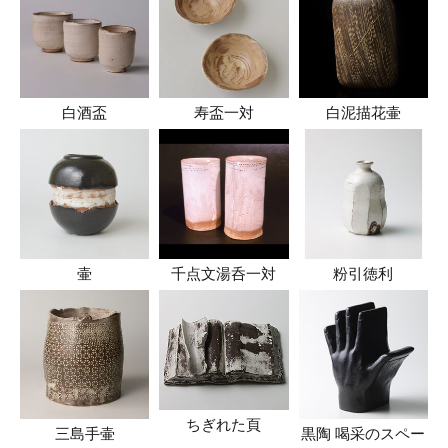
白酒盃
寿盃一対
白泥描花壷
壷
千点文湯呑一対
粉引徳利
ちぎれた頁
三島手壷
黒陶 喝采のスペー