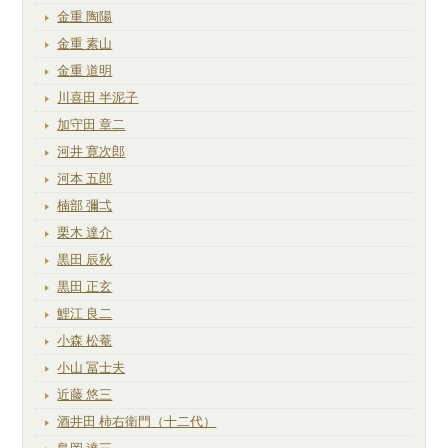
金重 陶陽
金重 素山
金重 道明
川喜田 半泥子
加守田 章二
河井 寛次郎
河本 五郎
楠部 彌弌
栗木 達介
黒田 辰秋
黒田 正玄
鯉江 良二
小森 松菴
小山 冨士夫
近藤 悠三
酒井田 柿右衛門（十二代）