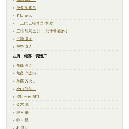
波多野 善蔵
丸田 宗彦
十三代 三輪休雪 (和彦)
三輪 龍氣生 (十二代休雪/龍作)
三輪 将嗣
矢野 直人
志野・織部・黄瀬戸
加藤 高宏
加藤 亮太郎
加藤 芳比古
小山 智徳
柴田一佐衛門
鈴木 藏
鈴木 都
鈴木 徹
林 恭助