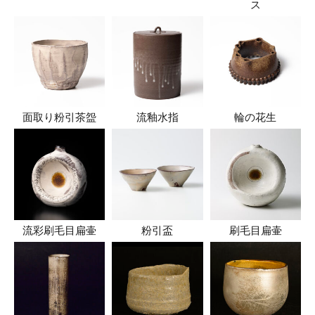
ス
面取り粉引茶盌
流釉水指
輪の花生
流彩刷毛目扁壷
粉引盃
刷毛目扁壷