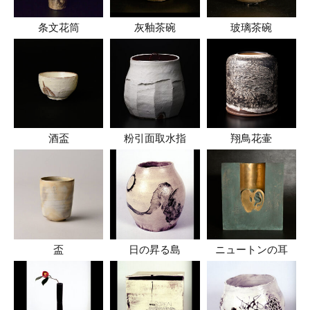
条文花筒
灰釉茶碗
玻璃茶碗
酒盃
粉引面取水指
翔鳥花壷
盃
日の昇る島
ニュートンの耳