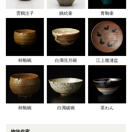
雲鶴注子
銕絵壷
青釉壷
柿釉碗
白濁弦月碗
江上微漣盆
柿釉碗
白濁破碗
茶わん
物故作家