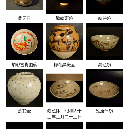
黄天目
鵲鴣斑碗
銕絵碗
加彩冨貴図碗
柿釉黒斑壷
銕絵碗
藍彩壷
銕絵鉢 昭和四十
絵唐津碗
三年三月二十三日