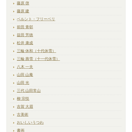
藤原 啓
藤原 建
ベルント・フリーベリ
前田 青邨
益田 芳徳
松井 康成
三輪 休和（十代休雪）
三輪 壽雪（十一代休雪）
八木 一夫
山田 山庵
山田 光
三代 山田常山
柳 宗悦
吉賀 大眉
古美術
おいしいうつわ
書画