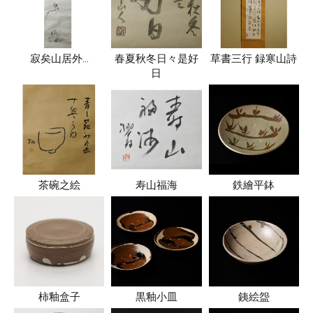
寂矣山居外…
春夏秋冬日々是好
草書三行 録寒山詩
日
茶碗之絵
寿山福海
鉄繪平鉢
柿釉盒子
黒釉小皿
銕絵盌