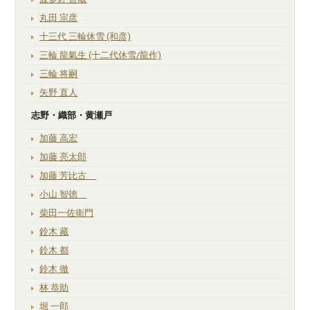
丸田 宗彦
十三代 三輪休雪 (和彦)
三輪 龍氣生 (十二代休雪/龍作)
三輪 将嗣
矢野 直人
志野・織部・黄瀬戸
加藤 高宏
加藤 亮太郎
加藤 芳比古
小山 智徳
柴田一佐衛門
鈴木 藏
鈴木 都
鈴木 徹
林 恭助
堀 一郎