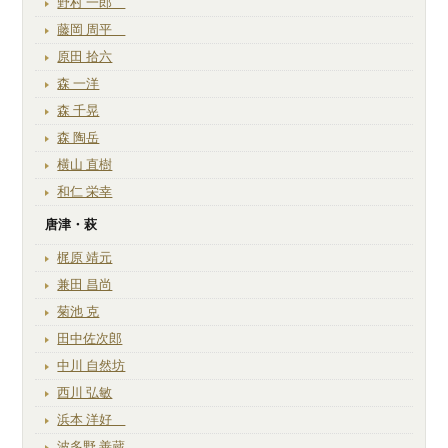
野村 一郎
藤岡 周平
原田 拾六
森 一洋
森 千晃
森 陶岳
横山 直樹
和仁 栄幸
唐津・萩
梶原 靖元
兼田 昌尚
菊池 克
田中佐次郎
中川 自然坊
西川 弘敏
浜本 洋好
波多野 善蔵