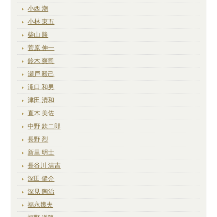
小西 潮
小林 東五
柴山 勝
菅原 伸一
鈴木 爽司
瀬戸 毅己
滝口 和男
津田 清和
直木 美佐
中野 欽二郎
長野 烈
新里 明士
長谷川 清吉
深田 健介
深見 陶治
福永幾夫