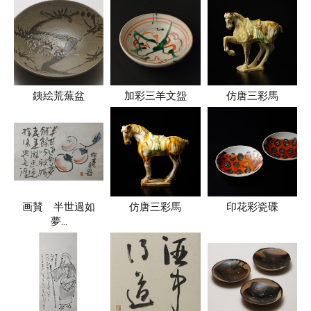
銕絵荒蕪盆
加彩三羊文盌
仿唐三彩馬
画賛 半世過如
仿唐三彩馬
印花彩瓷碟
夢…