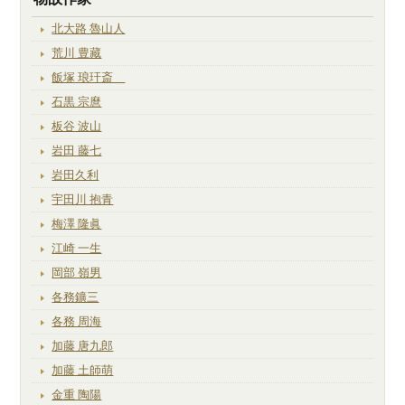
北大路 魯山人
荒川 豊藏
飯塚 琅玕斎
石黒 宗麿
板谷 波山
岩田 藤七
岩田久利
宇田川 抱青
梅澤 隆眞
江崎 一生
岡部 嶺男
各務鑛三
各務 周海
加藤 唐九郎
加藤 土師萌
金重 陶陽