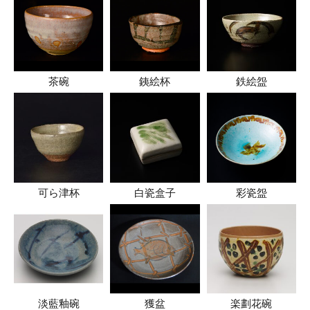
茶碗
銕絵杯
鉄絵盌
可ら津杯
白瓷盒子
彩瓷盌
淡藍釉碗
獲盆
楽劃花碗