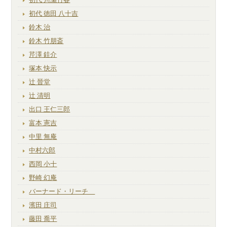
初代 徳田 八十吉
鈴木 治
鈴木 竹朋斎
芹澤 銈介
塚本 快示
辻 晉堂
辻 清明
出口 王仁三郎
富本 憲吉
中里 無庵
中村六郎
西岡 小十
野崎 幻庵
バーナード・リーチ
濱田 庄司
藤田 喬平