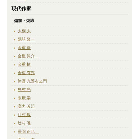
現代作家
備前・焼締
大桐 大
隠﨑 隆一
金重 巌
金重 晃介
金重 愫
金重 有邦
熊野 九郎右ヱ門
島村 光
末廣 学
高力 芳照
辻村 塊
辻村 唯
長岡 正巳