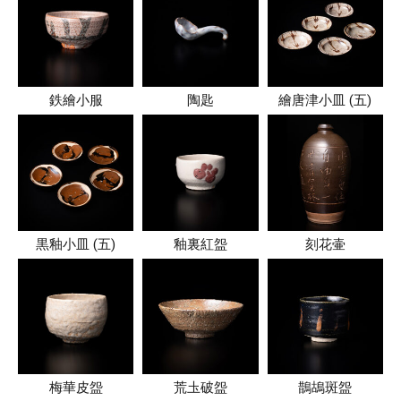
鉄繪小服
陶匙
繪唐津小皿 (五)
黒釉小皿 (五)
釉裏紅盌
刻花壷
梅華皮盌
荒圡破盌
鵲鴣斑盌