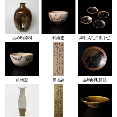
あめ釉徳利
銕繪盌
黒釉刷毛目皿 (七)
鉄繪盌
寒山詩
黒釉刷毛目皿