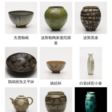
失透釉碗
波斯釉陶家曼陀羅
波斯黒壷
壷
鵲鴣斑魚文平鉢
銕絵杯
白瓷緑彩小壷