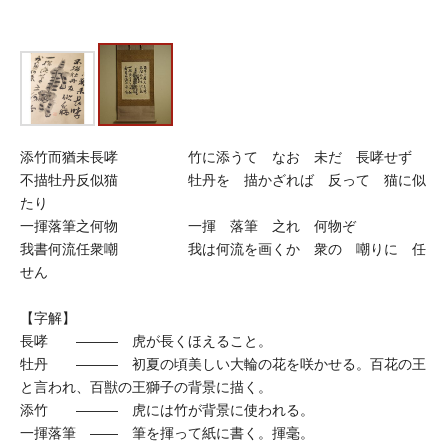
添竹而猶未長哮 竹に添うて なお 未だ 長哮せず
不描牡丹反似猫 牡丹を 描かざれば 反って 猫に似
たり
一揮落筆之何物 一揮 落筆 之れ 何物ぞ
我書何流任衆嘲 我は何流を画くか 衆の 嘲りに 任
せん
【字解】
長哮 ――― 虎が長くほえること。
牡丹 ――― 初夏の頃美しい大輪の花を咲かせる。百花の王
と言われ、百獣の王獅子の背景に描く。
添竹 ――― 虎には竹が背景に使われる。
一揮落筆 ―― 筆を揮って紙に書く。揮毫。