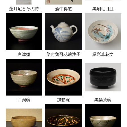
蓮月尼とその詩
酒中得道
黒刷毛目皿
唐津盌
染付鶏冠花繪注子
緑彩草花文
白濁碗
加彩碗
黒楽茶碗