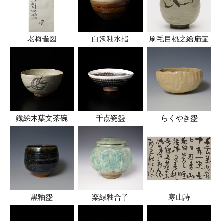
老梅雀図
白濁釉水指
刷毛目桃之繪扁壷
鐡絵木葉文茶碗
千点瓷盌
らくやき盌
黒釉盌
楽緑釉合子
寒山詩