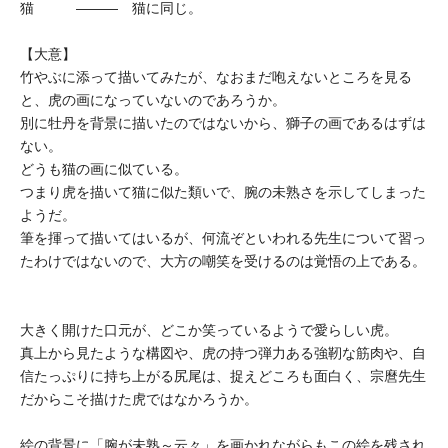
猫 ――― 猫に同じ。
【大意】
竹やぶに添って描いてみたが、なおまだ咆えないところを見る
と、虎の画になっていないのであろうか。
別に牡丹を背景に描いたのではないから、獅子の画であるはずは
ない。
どうも猫の画に似ている。
つまり虎を描いて猫に似た類いで、腕の未熟さを示してしまった
ようだ。
筆を揮って描いてはいるが、何流ぞといわれる先生について習っ
たわけではないので、大方の嘲笑を受けるのは覚悟の上である。
大きく開けた口元が、どこか笑っているようで愛らしい虎。
真上から見たような構図や、虎の持つ弾力ある強靭な筋肉や、自
信たっぷりに持ち上がる尻尾は、捉えどころも面白く、宗麿先生
だからこそ描けた虎ではなかろうか。
絵の背景に「腕が未熟～云々」を画かれながらもこの絵を残され