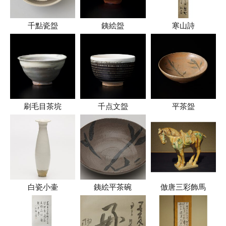
千點瓷盌
銕絵盌
寒山詩
刷毛目茶垸
千点文盌
平茶盌
白瓷小壷
銕絵平茶碗
倣唐三彩飾馬