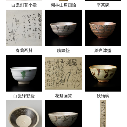
白瓷刻花小壷
栩林山房画論
平茶碗
春蘭画賛
銕絵盌
絵唐津盌
白瓷緑彩盌
花魁画賛
鉄繪碗