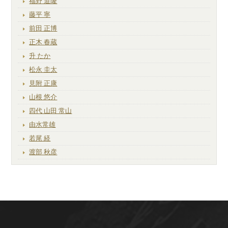
福野 道隆
藤平 寧
前田 正博
正木 春蔵
升 たか
松永 圭太
見附 正康
山根 悠介
四代 山田 常山
由水常雄
若尾 経
渡部 秋彦