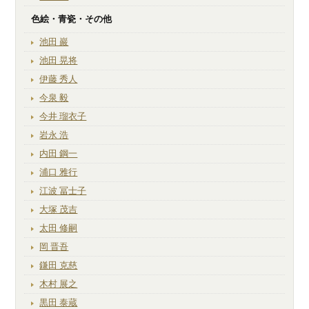
色絵・青瓷・その他
池田 巖
池田 晃将
伊藤 秀人
今泉 毅
今井 瑠衣子
岩永 浩
内田 鋼一
浦口 雅行
江波 冨士子
大塚 茂吉
太田 修嗣
岡 晋吾
鎌田 克慈
木村 展之
黒田 泰蔵