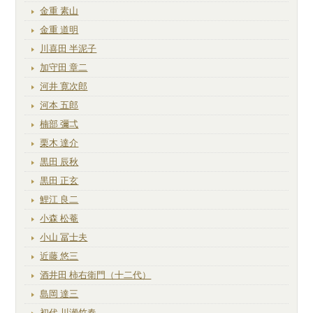
金重 素山
金重 道明
川喜田 半泥子
加守田 章二
河井 寛次郎
河本 五郎
楠部 彌弌
栗木 達介
黒田 辰秋
黒田 正玄
鯉江 良二
小森 松菴
小山 冨士夫
近藤 悠三
酒井田 柿右衛門（十二代）
島岡 達三
初代 川瀬竹春