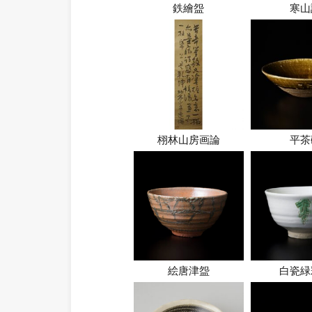
鉄繪盌
寒山
栩林山房画論
平茶
絵唐津盌
白瓷緑