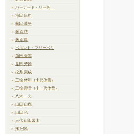
バーナード・リーチ
濱田 庄司
藤田 喬平
藤原 啓
藤原 建
ベルント・フリーベリ
前田 青邨
益田 芳徳
松井 康成
三輪 休和（十代休雪）
三輪 壽雪（十一代休雪）
八木 一夫
山田 山庵
山田 光
三代 山田常山
柳 宗悦