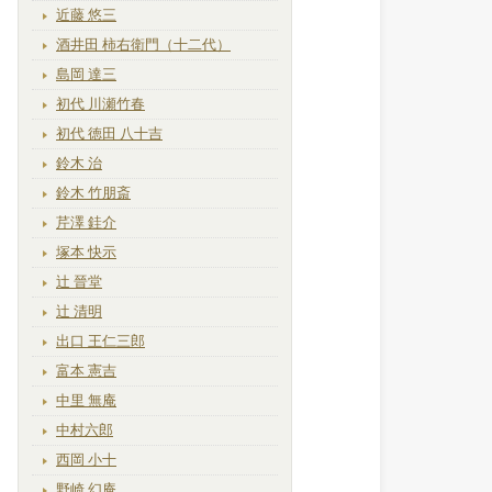
近藤 悠三
酒井田 柿右衛門（十二代）
島岡 達三
初代 川瀬竹春
初代 徳田 八十吉
鈴木 治
鈴木 竹朋斎
芹澤 銈介
塚本 快示
辻 晉堂
辻 清明
出口 王仁三郎
富本 憲吉
中里 無庵
中村六郎
西岡 小十
野崎 幻庵