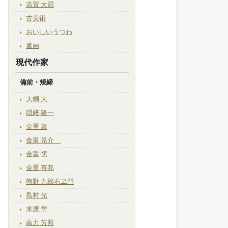
吉賀 大眉
古美術
おいしいうつわ
書画
現代作家
備前・焼締
大桐 大
隠﨑 隆一
金重 巌
金重 晃介
金重 愫
金重 有邦
熊野 九郎右ヱ門
島村 光
末廣 学
高力 芳照