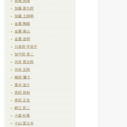
各務 周海
加藤 唐九郎
加藤 土師萌
金重 陶陽
金重 素山
金重 道明
川喜田 半泥子
加守田 章二
河井 寛次郎
河本 五郎
楠部 彌弌
栗木 達介
黒田 辰秋
黒田 正玄
鯉江 良二
小森 松菴
小山 冨士夫