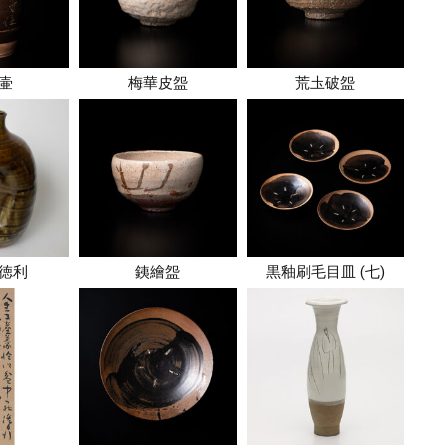
壷
梅華皮盌
荒圡破盌
徳利
銕繪盌
黒釉刷毛目皿 (七)