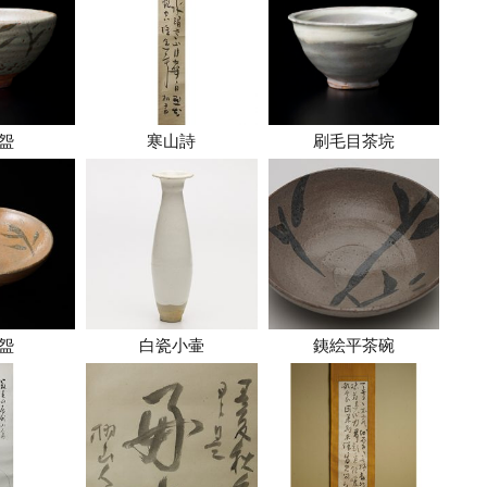
盌
寒山詩
刷毛目茶垸
盌
白瓷小壷
銕絵平茶碗