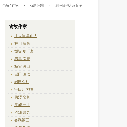
作品 / 作家
>
石黒 宗麿
>
刷毛目桃之繪扁壷
物故作家
北大路 魯山人
荒川 豊藏
飯塚 琅玕斎
石黒 宗麿
板谷 波山
岩田 藤七
岩田久利
宇田川 抱青
梅澤 隆眞
江崎 一生
岡部 嶺男
各務鑛三