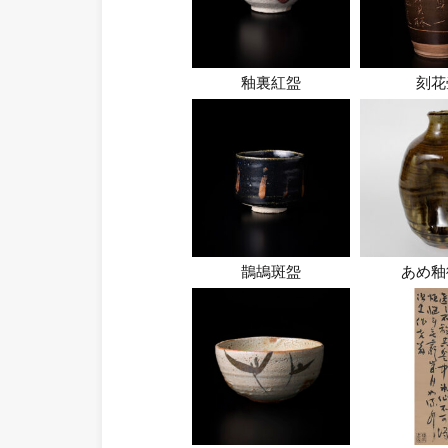
釉裏紅盌
刻花
鵲鴣斑盌
あめ釉