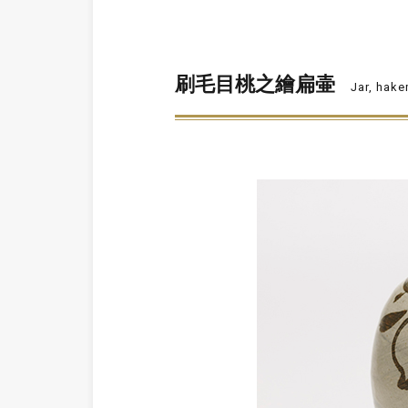
刷毛目桃之繪扁壷
Jar, hak