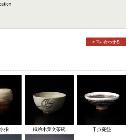
ation
問い合わせる
水指
鐡絵木葉文茶碗
千点瓷盌