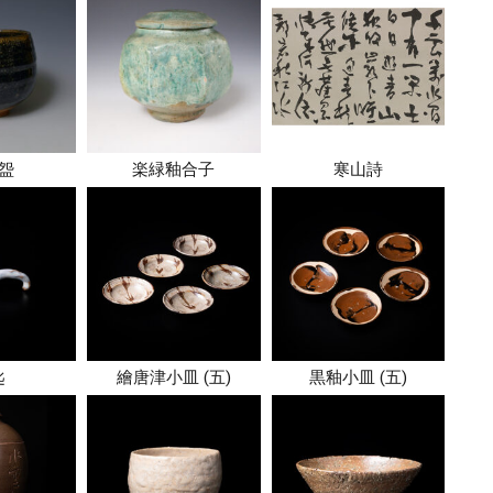
盌
楽緑釉合子
寒山詩
匙
繪唐津小皿 (五)
黒釉小皿 (五)