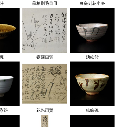
詩
黒釉刷毛目皿
白瓷刻花小壷
碗
春蘭画賛
銕絵盌
彩盌
花魁画賛
鉄繪碗