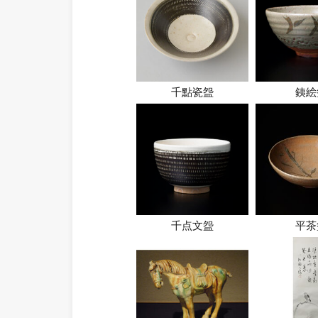
千點瓷盌
銕絵
千点文盌
平茶