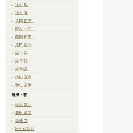
辻村 塊
辻村 唯
長岡 正巳
野村 一郎
藤岡 周平
原田 拾六
森 一洋
森 千晃
森 陶岳
横山 直樹
和仁 栄幸
唐津・萩
梶原 靖元
兼田 昌尚
菊池 克
田中佐次郎