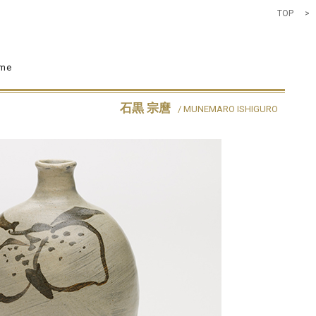
TOP
>
eme
石黒 宗麿
/ MUNEMARO ISHIGURO