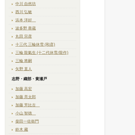
中川 自然坊
西川 弘敏
浜本 洋好
波多野 善蔵
丸田 宗彦
十三代 三輪休雪 (和彦)
三輪 龍氣生 (十二代休雪/龍作)
三輪 将嗣
矢野 直人
志野・織部・黄瀬戸
加藤 高宏
加藤 亮太郎
加藤 芳比古
小山 智徳
柴田一佐衛門
鈴木 藏