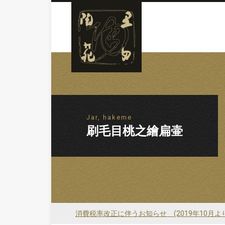
Jar, hakeme
刷毛目桃之繪扁壷
消費税率改正に伴うお知らせ (2019年10月よ