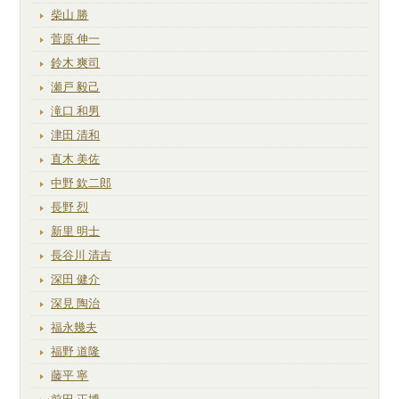
柴山 勝
菅原 伸一
鈴木 爽司
瀬戸 毅己
滝口 和男
津田 清和
直木 美佐
中野 欽二郎
長野 烈
新里 明士
長谷川 清吉
深田 健介
深見 陶治
福永幾夫
福野 道隆
藤平 寧