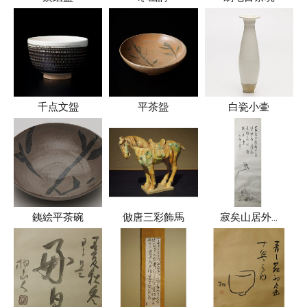
千点文盌
平茶盌
白瓷小壷
銕絵平茶碗
倣唐三彩飾馬
寂矣山居外…