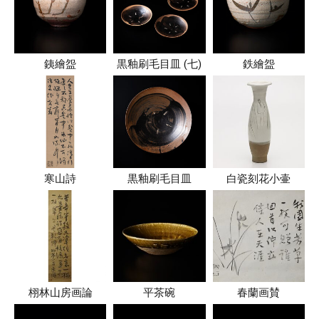
銕繪盌
黒釉刷毛目皿 (七)
鉄繪盌
寒山詩
黒釉刷毛目皿
白瓷刻花小壷
栩林山房画論
平茶碗
春蘭画賛