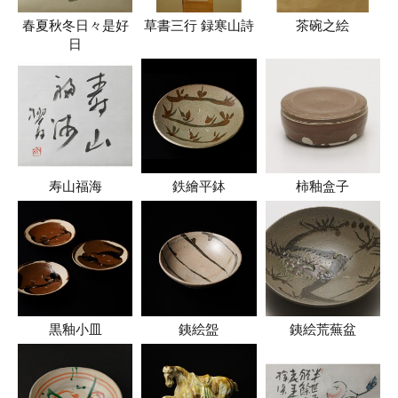
春夏秋冬日々是好
草書三行 録寒山詩
茶碗之絵
日
寿山福海
鉄繪平鉢
柿釉盒子
黒釉小皿
銕絵盌
銕絵荒蕪盆