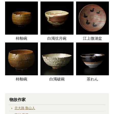
柿釉碗
白濁弦月碗
江上微漣盆
柿釉碗
白濁破碗
茶わん
物故作家
北大路 魯山人