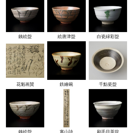
銕絵盌
絵唐津盌
白瓷緑彩盌
花魁画賛
鉄繪碗
千點瓷盌
銕絵盌
寒山詩
刷毛目茶垸