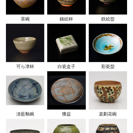
茶碗
銕絵杯
鉄絵盌
可ら津杯
白瓷盒子
彩瓷盌
淡藍釉碗
獲盆
楽劃花碗