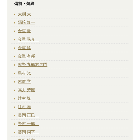
備前・焼締
大桐 大
隠﨑 隆一
金重 巌
金重 晃介
金重 愫
金重 有邦
熊野 九郎右ヱ門
島村 光
末廣 学
高力 芳照
辻村 塊
辻村 唯
長岡 正巳
野村 一郎
藤岡 周平