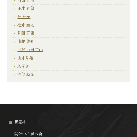
前田 正博
正木 春蔵
升 たか
松永 圭太
見附 正康
山根 悠介
四代 山田 常山
由水常雄
若尾 経
渡部 秋彦
展示会
開催中の展示会