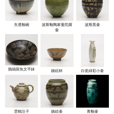
失透釉碗
波斯釉陶家曼陀羅
波斯黒壷
壷
鵲鴣斑魚文平鉢
銕絵杯
白瓷緑彩小壷
雲鶴注子
銕絵壷
青釉壷