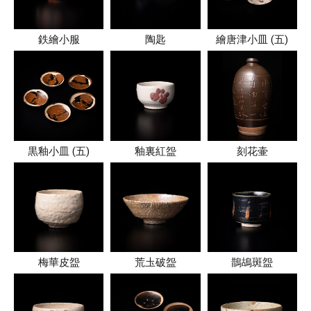
鉄繪小服
陶匙
繪唐津小皿 (五)
黒釉小皿 (五)
釉裏紅盌
刻花壷
梅華皮盌
荒圡破盌
鵲鴣斑盌