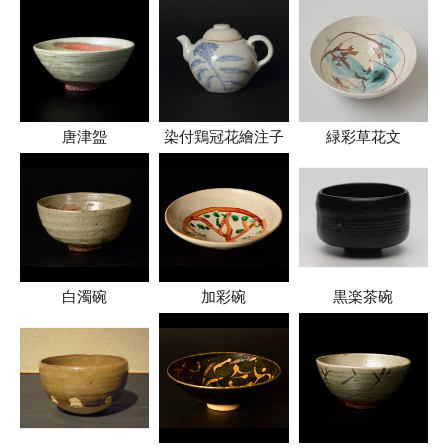
唐津盌
染付鶏冠花繪注子
緑彩草花文
白濁碗
加彩碗
黒楽茶碗