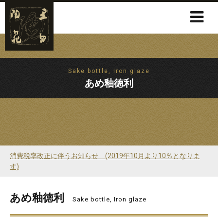
Sake bottle, Iron glaze
あめ釉徳利
消費税率改正に伴うお知らせ (2019年10月より10％となりま
す)
あめ釉徳利
Sake bottle, Iron glaze