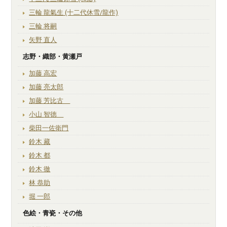
三輪 龍氣生 (十二代休雪/龍作)
三輪 将嗣
矢野 直人
志野・織部・黄瀬戸
加藤 高宏
加藤 亮太郎
加藤 芳比古
小山 智徳
柴田一佐衛門
鈴木 藏
鈴木 都
鈴木 徹
林 恭助
堀 一郎
色絵・青瓷・その他