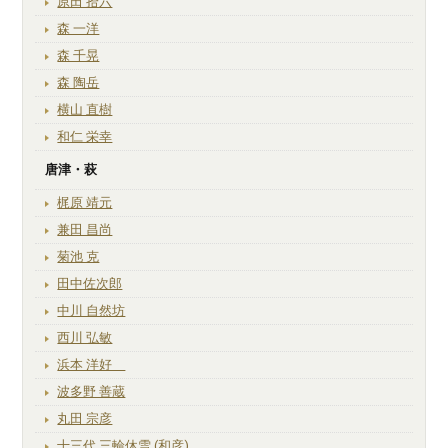
原田 拾六
森 一洋
森 千晃
森 陶岳
横山 直樹
和仁 栄幸
唐津・萩
梶原 靖元
兼田 昌尚
菊池 克
田中佐次郎
中川 自然坊
西川 弘敏
浜本 洋好
波多野 善蔵
丸田 宗彦
十三代 三輪休雪 (和彦)