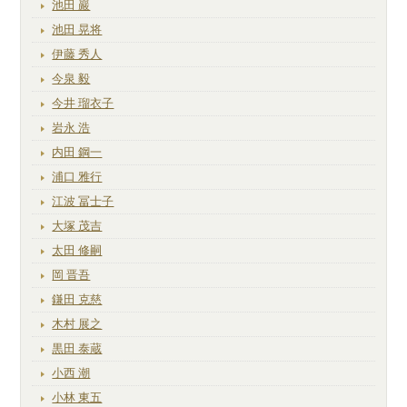
池田 巖
池田 晃将
伊藤 秀人
今泉 毅
今井 瑠衣子
岩永 浩
内田 鋼一
浦口 雅行
江波 冨士子
大塚 茂吉
太田 修嗣
岡 晋吾
鎌田 克慈
木村 展之
黒田 泰蔵
小西 潮
小林 東五