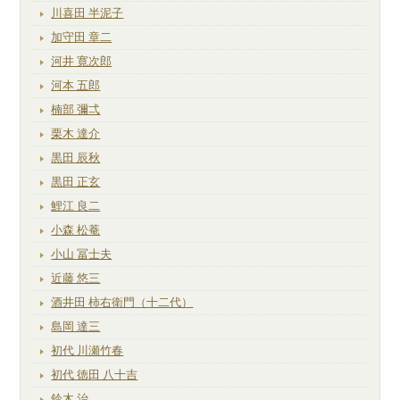
川喜田 半泥子
加守田 章二
河井 寛次郎
河本 五郎
楠部 彌弌
栗木 達介
黒田 辰秋
黒田 正玄
鯉江 良二
小森 松菴
小山 冨士夫
近藤 悠三
酒井田 柿右衛門（十二代）
島岡 達三
初代 川瀬竹春
初代 徳田 八十吉
鈴木 治