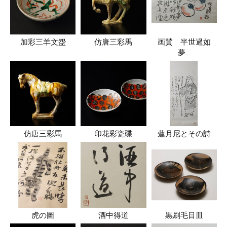
加彩三羊文盌
仿唐三彩馬
画賛 半世過如
夢…
仿唐三彩馬
印花彩瓷碟
蓮月尼とその詩
虎の圖
酒中得道
黒刷毛目皿