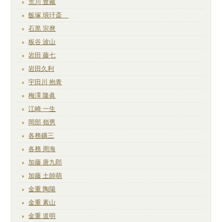
荒川 豊藏
飯塚 琅玕斎
石黒 宗麿
板谷 波山
岩田 藤七
岩田久利
宇田川 抱青
梅澤 隆眞
江崎 一生
岡部 嶺男
各務鑛三
各務 周海
加藤 唐九郎
加藤 土師萌
金重 陶陽
金重 素山
金重 道明