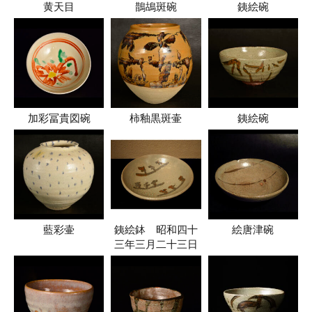
黄天目
鵲鴣斑碗
銕絵碗
加彩冨貴図碗
柿釉黒斑壷
銕絵碗
藍彩壷
銕絵鉢 昭和四十
絵唐津碗
三年三月二十三日