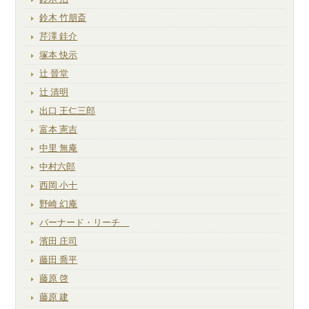
鈴木 竹朋斎
芹澤 銈介
塚本 快示
辻 晉堂
辻 清明
出口 王仁三郎
富本 憲吉
中里 無庵
中村六郎
西岡 小十
野崎 幻庵
バーナード・リーチ
濱田 庄司
藤田 喬平
藤原 啓
藤原 建