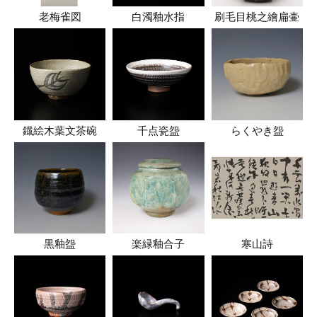
老梅雀図
白濁釉水指
刷毛目桃之繪扁壷
鐡絵木葉文茶碗
千点瓷盌
らくやき盌
黒釉盌
楽緑釉合子
寒山詩