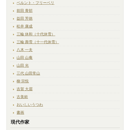
ベルント・フリーベリ
前田 青邨
益田 芳徳
松井 康成
三輪 休和（十代休雪）
三輪 壽雪（十一代休雪）
八木 一夫
山田 山庵
山田 光
三代 山田常山
柳 宗悦
吉賀 大眉
古美術
おいしいうつわ
書画
現代作家