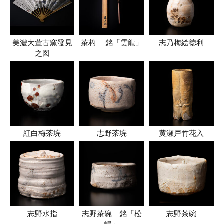
美濃大萱古窯發見
茶杓 銘「雲龍」
志乃梅絵徳利
之図
紅白梅茶垸
志野茶垸
黄瀬戸竹花入
志野水指
志野茶碗 銘「松
志野茶碗