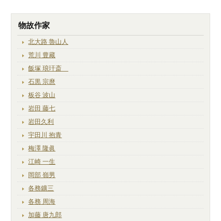
物故作家
北大路 魯山人
荒川 豊藏
飯塚 琅玕斎
石黒 宗麿
板谷 波山
岩田 藤七
岩田久利
宇田川 抱青
梅澤 隆眞
江崎 一生
岡部 嶺男
各務鑛三
各務 周海
加藤 唐九郎