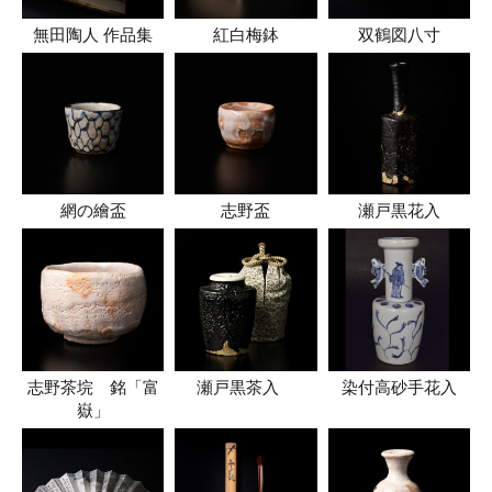
無田陶人 作品集
紅白梅鉢
双鶴図八寸
網の繪盃
志野盃
瀬戸黒花入
志野茶垸 銘「富
瀬戸黒茶入
染付高砂手花入
嶽」