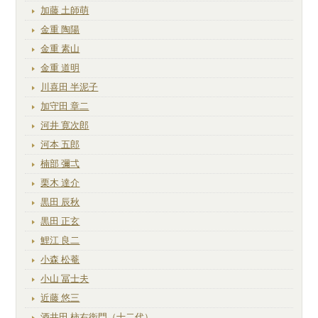
加藤 土師萌
金重 陶陽
金重 素山
金重 道明
川喜田 半泥子
加守田 章二
河井 寛次郎
河本 五郎
楠部 彌弌
栗木 達介
黒田 辰秋
黒田 正玄
鯉江 良二
小森 松菴
小山 冨士夫
近藤 悠三
酒井田 柿右衛門（十二代）