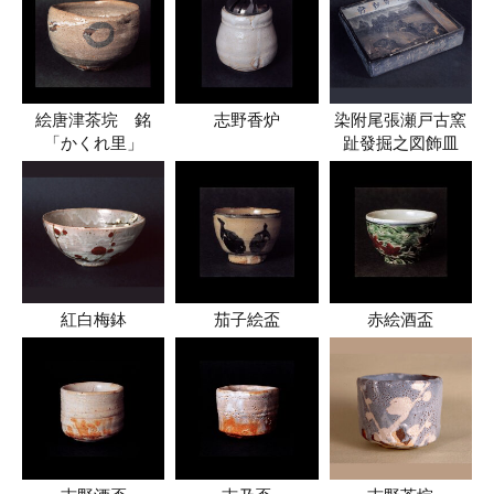
絵唐津茶垸 銘
志野香炉
染附尾張瀬戸古窯
「かくれ里」
趾發掘之図飾皿
紅白梅鉢
茄子絵盃
赤絵酒盃