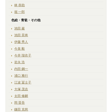
林 恭助
堀 一郎
色絵・青瓷・その他
池田 巖
池田 晃将
伊藤 秀人
今泉 毅
今井 瑠衣子
岩永 浩
内田 鋼一
浦口 雅行
江波 冨士子
大塚 茂吉
太田 修嗣
岡 晋吾
鎌田 克慈