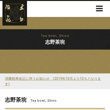
Tea bowl, Shino
志野茶垸
消費税率改正に伴うお知らせ (2019年10月より10％となりま
す)
志野茶垸
Tea bowl, Shino