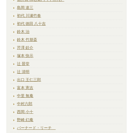
島岡 達三
初代 川瀬竹春
初代 徳田 八十吉
鈴木 治
鈴木 竹朋斎
芹澤 銈介
塚本 快示
辻 晉堂
辻 清明
出口 王仁三郎
富本 憲吉
中里 無庵
中村六郎
西岡 小十
野崎 幻庵
バーナード・リーチ