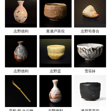
志野徳利
黄瀬戸茶垸
志野筍香合
志野徳利
志野盃
雪笹鉢
茶杓 銘 火の神
志野徳利
瀬戸黒茶垸