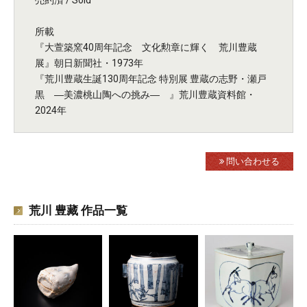
売約済 / Sold
所載
『大萱築窯40周年記念 文化勲章に輝く 荒川豊蔵
展』朝日新聞社・1973年
『荒川豊蔵生誕130周年記念 特別展 豊蔵の志野・瀬戸
黒 ―美濃桃山陶への挑み― 』荒川豊蔵資料館・
2024年
問い合わせる
荒川 豊藏 作品一覧