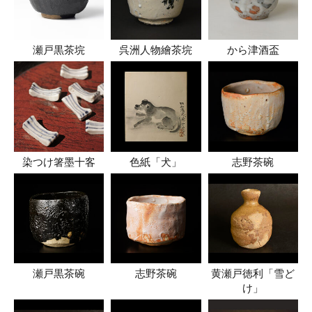
瀬戸黒茶垸
呉洲人物繪茶垸
から津酒盃
染つけ箸墨十客
色紙「犬」
志野茶碗
瀬戸黒茶碗
志野茶碗
黄瀬戸徳利「雪ど
け」