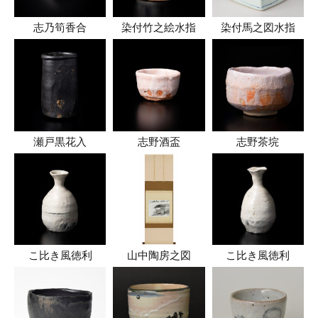
志乃筍香合
染付竹之絵水指
染付馬之図水指
瀬戸黒花入
志野酒盃
志野茶垸
こ比き風徳利
山中陶房之図
こ比き風徳利