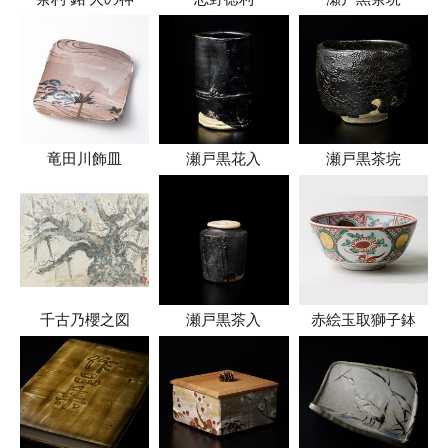
竜田川飾皿
瀬戸黒花入
瀬戸黒茶垸
千古乃櫻之図
瀬戸黒茶入
赤絵玉取獅子鉢