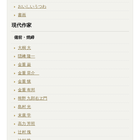
おいしいうつわ
書画
現代作家
備前・焼締
大桐 大
隠﨑 隆一
金重 巌
金重 晃介
金重 愫
金重 有邦
熊野 九郎右ヱ門
島村 光
末廣 学
高力 芳照
辻村 塊