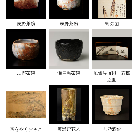
志野茶碗
志野茶碗
筍の図
志野茶碗
瀬戸黒茶碗
風爐先屏風 石庭
之図
陶をやくおさと
黄瀬戸花入
志乃酒盃