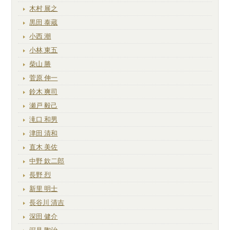
木村 展之
黒田 泰蔵
小西 潮
小林 東五
柴山 勝
菅原 伸一
鈴木 爽司
瀬戸 毅己
滝口 和男
津田 清和
直木 美佐
中野 欽二郎
長野 烈
新里 明士
長谷川 清吉
深田 健介