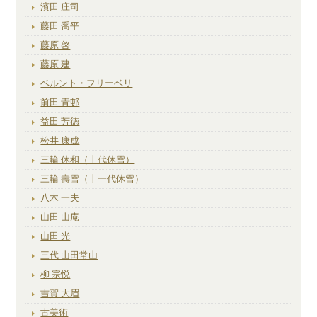
濱田 庄司
藤田 喬平
藤原 啓
藤原 建
ベルント・フリーベリ
前田 青邨
益田 芳徳
松井 康成
三輪 休和（十代休雪）
三輪 壽雪（十一代休雪）
八木 一夫
山田 山庵
山田 光
三代 山田常山
柳 宗悦
吉賀 大眉
古美術