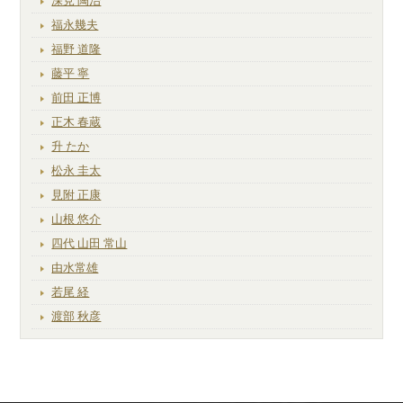
深見 陶治
福永幾夫
福野 道隆
藤平 寧
前田 正博
正木 春蔵
升 たか
松永 圭太
見附 正康
山根 悠介
四代 山田 常山
由水常雄
若尾 経
渡部 秋彦