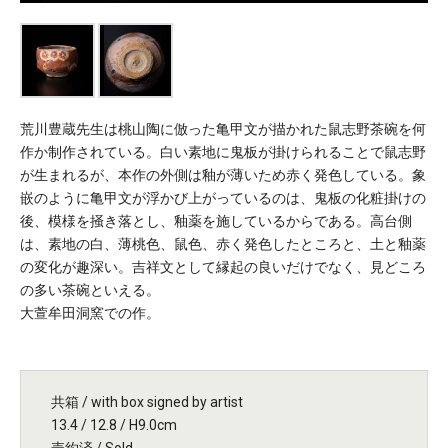
荒川豊蔵先生は桃山陶に倣った亀甲文が描かれた鼠志野茶碗を何
作か制作されている。白い素地に鬼板が掛けられることで鼠志野
が生まれるが、本作の外側は釉が薄いため赤く発色している。象
嵌のように亀甲文が浮かび上がっているのは、鬼板の化粧掛けの
後、模様を掻き落とし、釉薬を施しているからである。高台側
は、素地の白、薄桃色、鼠色、赤く発色したところと、土と釉薬
の変化が趣深い。吉祥文として縁起の良いだけでなく、見どころ
の多い茶碗といえる。
大萱牟田洞窯での作。
共箱 / with box signed by artist
13.4 / 12.8 / H9.0cm