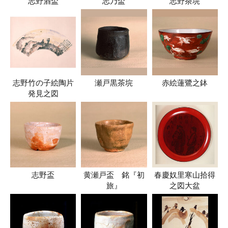
志野酒盃
志乃盃
志野茶垸
志野竹の子絵陶片
瀬戸黒茶垸
赤絵蓮鷺之鉢
発見之図
志野盃
黄瀬戸盃 銘『初
春慶奴里寒山拾得
旅』
之図大盆