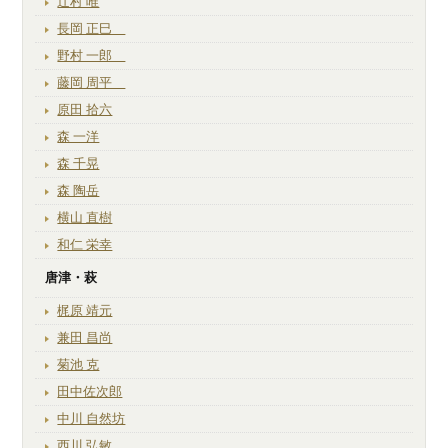
辻村 唯
長岡 正巳
野村 一郎
藤岡 周平
原田 拾六
森 一洋
森 千晃
森 陶岳
横山 直樹
和仁 栄幸
唐津・萩
梶原 靖元
兼田 昌尚
菊池 克
田中佐次郎
中川 自然坊
西川 弘敏