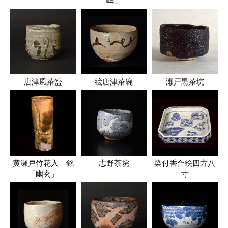
嶋」
唐津風茶盌
絵唐津茶碗
瀬戸黒茶垸
黄瀬戸竹花入 銘
志野茶垸
染付香合絵四方八
「幽玄」
寸