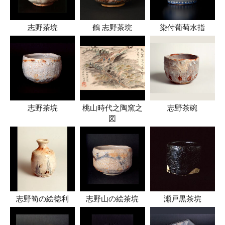
志野茶垸
鶴 志野茶垸
染付葡萄水指
志野茶垸
桃山時代之陶窯之
志野茶碗
図
志野筍の絵徳利
志野山の絵茶垸
瀬戸黒茶垸