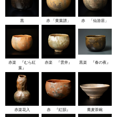
黒
赤 「黄葉譜」
赤 「仙游居」
赤楽 『むら紅
赤楽 『雲井』
黒楽 『春の夜』
葉』
赤楽花入
赤 『紅韻』
蕎麦茶碗