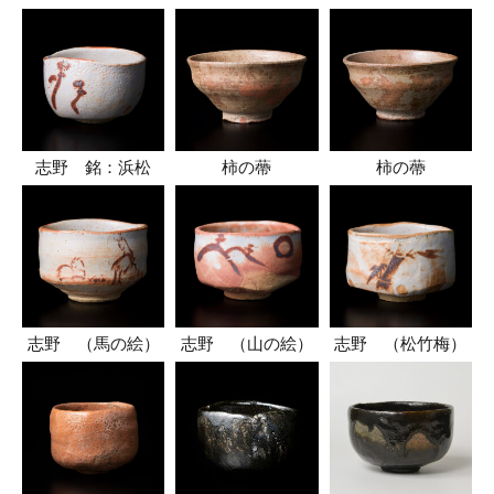
志野 銘：浜松
柿の蔕
柿の蔕
志野 （馬の絵）
志野 （山の絵）
志野 （松竹梅）