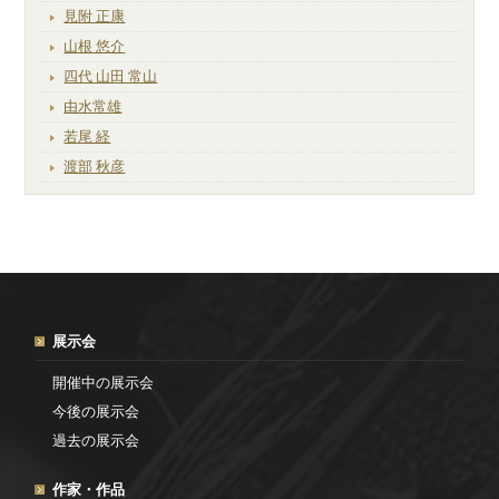
見附 正康
山根 悠介
四代 山田 常山
由水常雄
若尾 経
渡部 秋彦
展示会
開催中の展示会
今後の展示会
過去の展示会
作家・作品