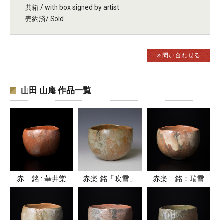
共箱 / with box signed by artist
売約済/ Sold
問い合わせる
山田 山庵 作品一覧
赤 銘 : 華井棠
赤楽 銘「吹雪」
赤楽 銘：瑞雪