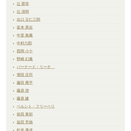
辻 晉堂
辻 清明
出口 王仁三郎
富本 憲吉
中里 無庵
中村六郎
西岡 小十
野崎 幻庵
バーナード・リーチ
濱田 庄司
藤田 喬平
藤原 啓
藤原 建
ベルント・フリーベリ
前田 青邨
益田 芳徳
松井 康成