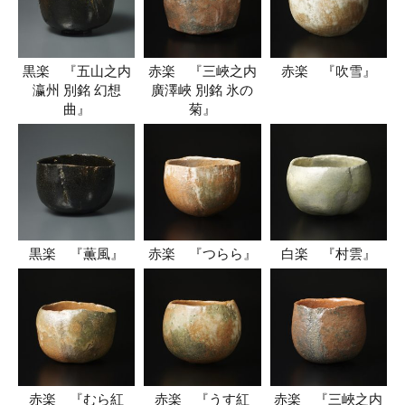
黒楽 『五山之内
赤楽 『三峽之内
赤楽 『吹雪』
瀛州 別銘 幻想
廣澤峽 別銘 氷の
曲』
菊』
黒楽 『薫風』
赤楽 『つらら』
白楽 『村雲』
赤楽 『むら紅
赤楽 『うす紅
赤楽 『三峽之内