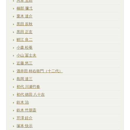
河本 五郎
楠部 彌弌
栗木 達介
黒田 辰秋
黒田 正玄
鯉江 良二
小森 松菴
小山 冨士夫
近藤 悠三
酒井田 柿右衛門（十二代）
島岡 達三
初代 川瀬竹春
初代 徳田 八十吉
鈴木 治
鈴木 竹朋斎
芹澤 銈介
塚本 快示