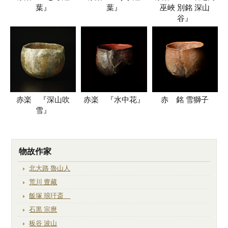
葉』
葉』
巫峽 別銘 深山
谷』
赤楽 『深山吹
赤楽 『水中花』
赤 銘 雪獅子
雪』
物故作家
北大路 魯山人
荒川 豊藏
飯塚 琅玕斎
石黒 宗麿
板谷 波山