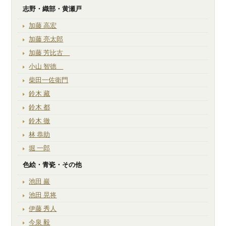
志野・織部・黄瀬戸
加藤 高宏
加藤 亮太郎
加藤 芳比古
小山 智徳
柴田一佐衛門
鈴木 藏
鈴木 都
鈴木 徹
林 恭助
堀 一郎
色絵・青瓷・その他
池田 巖
池田 晃将
伊藤 秀人
今泉 毅