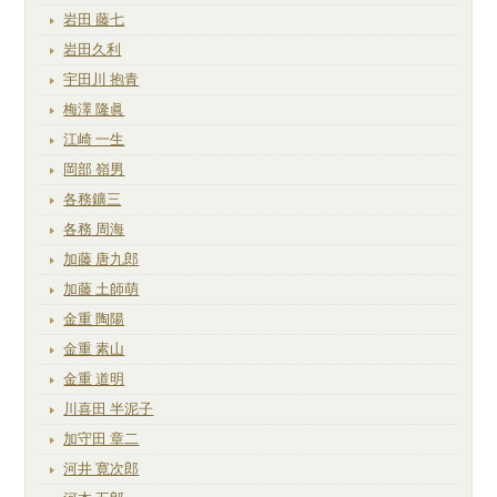
岩田 藤七
岩田久利
宇田川 抱青
梅澤 隆眞
江崎 一生
岡部 嶺男
各務鑛三
各務 周海
加藤 唐九郎
加藤 土師萌
金重 陶陽
金重 素山
金重 道明
川喜田 半泥子
加守田 章二
河井 寛次郎