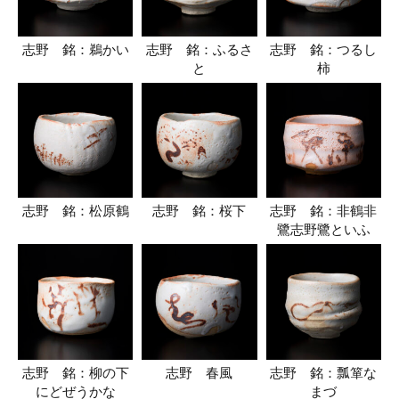
志野 銘：鵜かい
志野 銘：ふるさ
志野 銘：つるし
と
柿
志野 銘：松原鶴
志野 銘：桜下
志野 銘：非鶴非
鷺志野鷺といふ
志野 銘：柳の下
志野 春風
志野 銘：瓢箪な
にどぜうかな
まづ