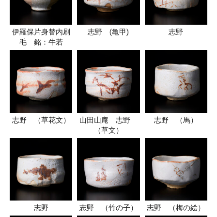
伊羅保片身替内刷
志野 (亀甲)
志野
毛 銘：牛若
志野 （草花文）
山田山庵 志野
志野 （馬）
（草文）
志野
志野 （竹の子）
志野 （梅の絵）