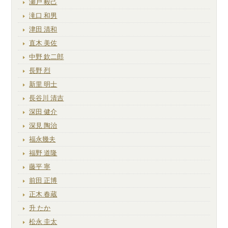
瀬戸 毅己
滝口 和男
津田 清和
直木 美佐
中野 欽二郎
長野 烈
新里 明士
長谷川 清吉
深田 健介
深見 陶治
福永幾夫
福野 道隆
藤平 寧
前田 正博
正木 春蔵
升 たか
松永 圭太