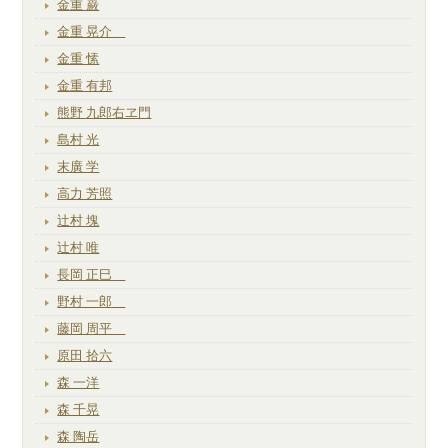
金重 巌
金重 晃介
金重 愫
金重 有邦
熊野 九郎右ヱ門
島村 光
末廣 学
高力 芳照
辻村 塊
辻村 唯
長岡 正巳
野村 一郎
藤岡 周平
原田 拾六
森 一洋
森 千晃
森 陶岳