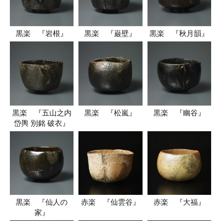
黒楽 『岩根』
黒楽 『巌壁』
黒楽 『秋月韻』
黒楽 『五山之内
黒楽 『松嵐』
黒楽 『幽谷』
岱輿 別銘 破衣』
黒楽 『仙人の
赤楽 『仙雲谷』
赤楽 『大福』
家』