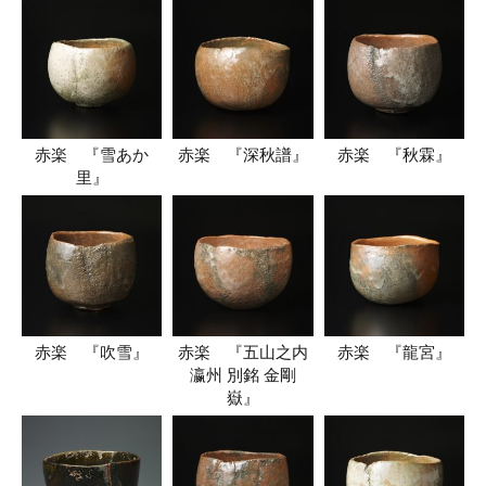
赤楽 『雪あか
赤楽 『深秋譜』
赤楽 『秋霖』
里』
赤楽 『吹雪』
赤楽 『五山之内
赤楽 『龍宮』
瀛州 別銘 金剛
嶽』