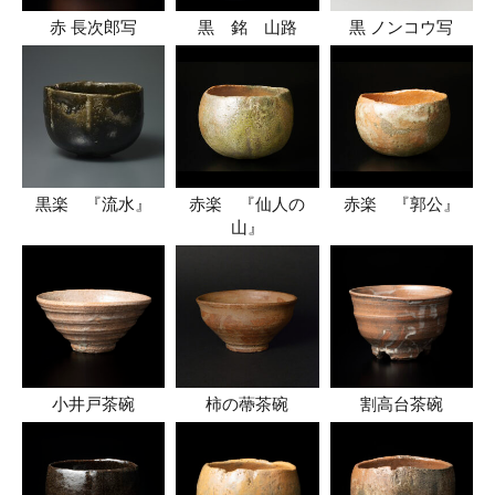
赤 長次郎写
黒 銘 山路
黒 ノンコウ写
黒楽 『流水』
赤楽 『仙人の
赤楽 『郭公』
山』
小井戸茶碗
柿の蔕茶碗
割高台茶碗