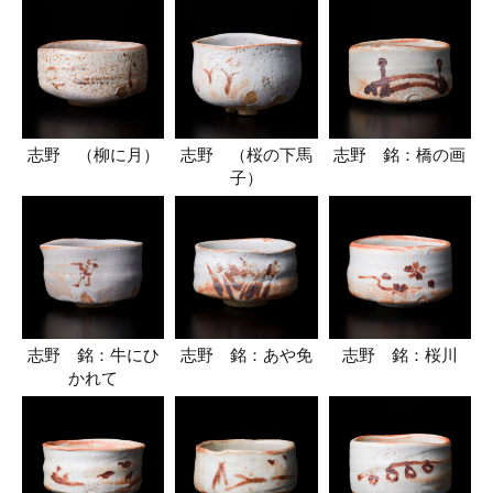
志野 （柳に月）
志野 （桜の下馬
志野 銘：橋の画
子）
志野 銘：牛にひ
志野 銘：あや免
志野 銘：桜川
かれて