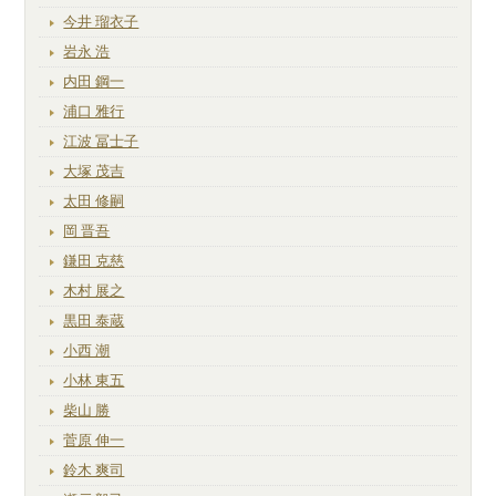
今井 瑠衣子
岩永 浩
内田 鋼一
浦口 雅行
江波 冨士子
大塚 茂吉
太田 修嗣
岡 晋吾
鎌田 克慈
木村 展之
黒田 泰蔵
小西 潮
小林 東五
柴山 勝
菅原 伸一
鈴木 爽司