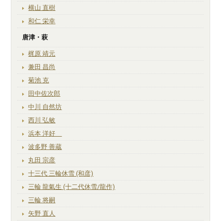
横山 直樹
和仁 栄幸
唐津・萩
梶原 靖元
兼田 昌尚
菊池 克
田中佐次郎
中川 自然坊
西川 弘敏
浜本 洋好
波多野 善蔵
丸田 宗彦
十三代 三輪休雪 (和彦)
三輪 龍氣生 (十二代休雪/龍作)
三輪 将嗣
矢野 直人