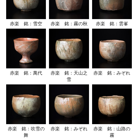
赤楽 銘：雪空
赤楽 銘：霧の秋
赤楽 銘：雲峯
赤楽 銘：萬代
赤楽 銘：天山之
赤楽 銘：みぞれ
雪
赤楽 銘：吹雪の
赤楽 銘：みぞれ
赤楽 銘：山路の
舞
霧