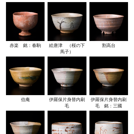
赤楽 銘：春駒
絵唐津 （桜の下
割高台
馬子）
伯庵
伊羅保片身替内刷
伊羅保片身替内刷
毛
毛 銘：三國