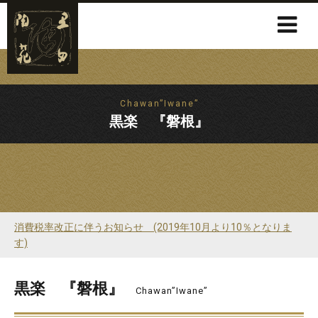
Chawan”Iwane”
黒楽 『磐根』
消費税率改正に伴うお知らせ (2019年10月より10％となりま
す)
黒楽 『磐根』
Chawan”Iwane”