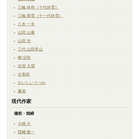
三輪 休和（十代休雪）
三輪 壽雪（十一代休雪）
八木 一夫
山田 山庵
山田 光
三代 山田常山
柳 宗悦
吉賀 大眉
古美術
おいしいうつわ
書画
現代作家
備前・焼締
大桐 大
隠﨑 隆一