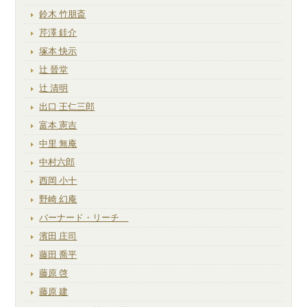
鈴木 竹朋斎
芹澤 銈介
塚本 快示
辻 晉堂
辻 清明
出口 王仁三郎
富本 憲吉
中里 無庵
中村六郎
西岡 小十
野崎 幻庵
バーナード・リーチ
濱田 庄司
藤田 喬平
藤原 啓
藤原 建