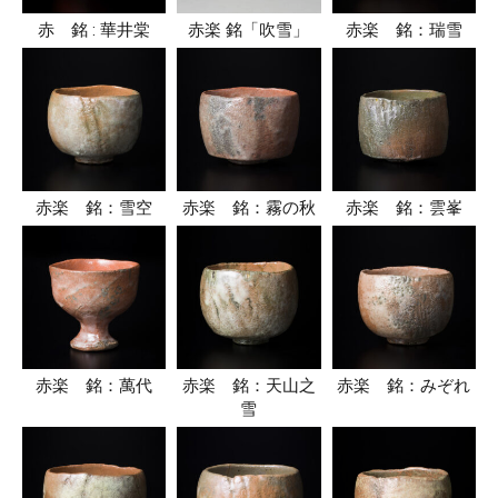
赤 銘 : 華井棠
赤楽 銘「吹雪」
赤楽 銘：瑞雪
赤楽 銘：雪空
赤楽 銘：霧の秋
赤楽 銘：雲峯
赤楽 銘：萬代
赤楽 銘：天山之
赤楽 銘：みぞれ
雪