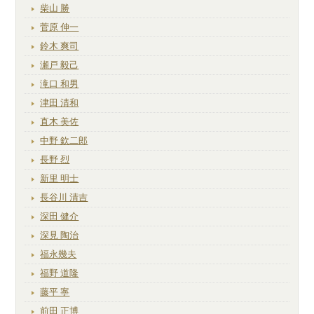
柴山 勝
菅原 伸一
鈴木 爽司
瀬戸 毅己
滝口 和男
津田 清和
直木 美佐
中野 欽二郎
長野 烈
新里 明士
長谷川 清吉
深田 健介
深見 陶治
福永幾夫
福野 道隆
藤平 寧
前田 正博