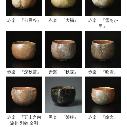
赤楽 『仙雲谷』
赤楽 『大福』
赤楽 『雪あか
里』
赤楽 『深秋譜』
赤楽 『秋霖』
赤楽 『吹雪』
赤楽 『五山之内
黒楽 『磐根』
赤楽 『龍宮』
瀛州 別銘 金剛