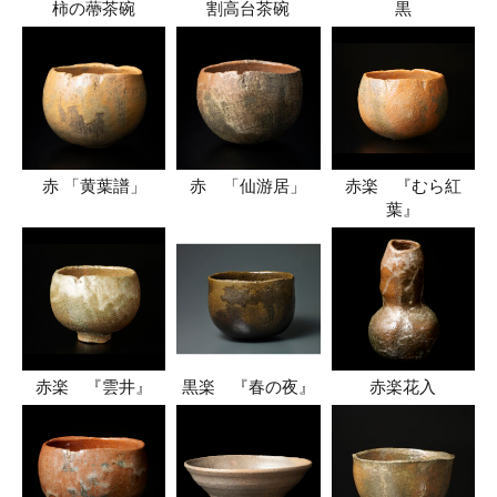
柿の蔕茶碗
割高台茶碗
黒
赤 「黄葉譜」
赤 「仙游居」
赤楽 『むら紅
葉』
赤楽 『雲井』
黒楽 『春の夜』
赤楽花入