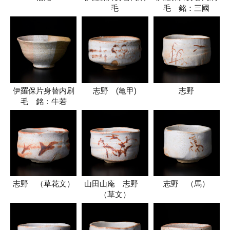
毛
毛 銘：三國
伊羅保片身替内刷
志野 (亀甲)
志野
毛 銘：牛若
志野 （草花文）
山田山庵 志野
志野 （馬）
（草文）