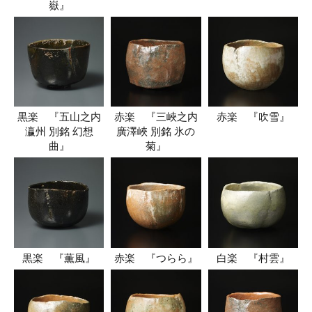
嶽』
黒楽 『五山之内
赤楽 『三峽之内
赤楽 『吹雪』
瀛州 別銘 幻想
廣澤峽 別銘 氷の
曲』
菊』
黒楽 『薫風』
赤楽 『つらら』
白楽 『村雲』