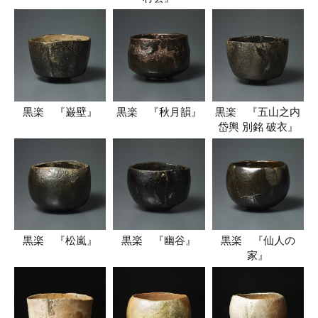
黒楽 『巌壁』
黒楽 『秋月韻』
黒楽 『五山之内
岱輿 別銘 破衣』
黒楽 『松嵐』
黒楽 『幽谷』
黒楽 『仙人の
家』