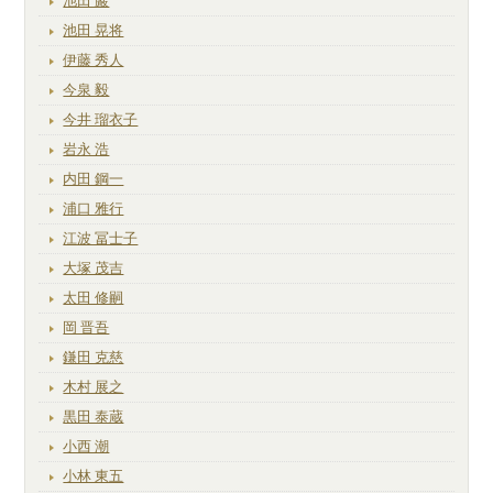
池田 巖
池田 晃将
伊藤 秀人
今泉 毅
今井 瑠衣子
岩永 浩
内田 鋼一
浦口 雅行
江波 冨士子
大塚 茂吉
太田 修嗣
岡 晋吾
鎌田 克慈
木村 展之
黒田 泰蔵
小西 潮
小林 東五