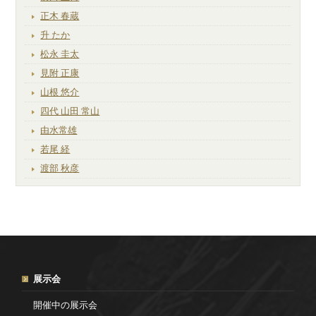
正木 春蔵
升 たか
松永 圭太
見附 正康
山根 悠介
四代 山田 常山
由水常雄
若尾 経
渡部 秋彦
展示会
開催中の展示会