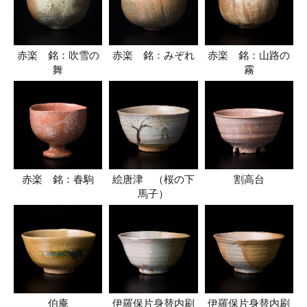
赤楽 銘：吹雪の
赤楽 銘：みぞれ
赤楽 銘：山路の
舞
霧
赤楽 銘：春駒
絵唐津 （桜の下
割高台
馬子）
伯庵
伊羅保片身替内刷
伊羅保片身替内刷