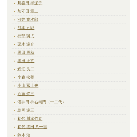
川喜田 半泥子
加守田 章二
河井 寛次郎
河本 五郎
楠部 彌弌
栗木 達介
黒田 辰秋
黒田 正玄
鯉江 良二
小森 松菴
小山 冨士夫
近藤 悠三
酒井田 柿右衛門（十二代）
島岡 達三
初代 川瀬竹春
初代 徳田 八十吉
鈴木 治