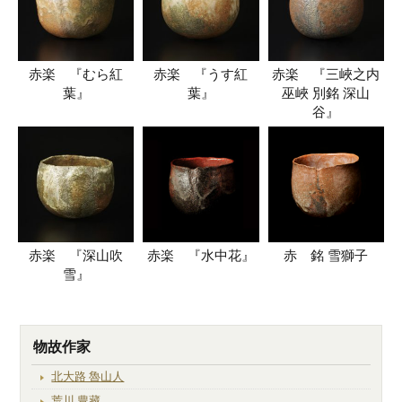
赤楽 『むら紅
赤楽 『うす紅
赤楽 『三峽之内
葉』
葉』
巫峽 別銘 深山
谷』
赤楽 『深山吹
赤楽 『水中花』
赤 銘 雪獅子
雪』
物故作家
北大路 魯山人
荒川 豊藏