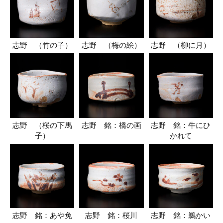
志野 （竹の子）
志野 （梅の絵）
志野 （柳に月）
志野 （桜の下馬
志野 銘：橋の画
志野 銘：牛にひ
子）
かれて
志野 銘：あや免
志野 銘：桜川
志野 銘：鵜かい