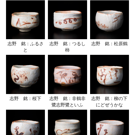
志野 銘：ふるさ
志野 銘：つるし
志野 銘：松原鶴
と
柿
志野 銘：桜下
志野 銘：非鶴非
志野 銘：柳の下
鷺志野鷺といふ
にどぜうかな