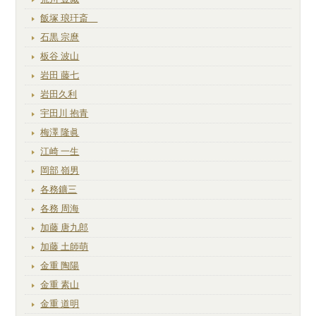
飯塚 琅玕斎
石黒 宗麿
板谷 波山
岩田 藤七
岩田久利
宇田川 抱青
梅澤 隆眞
江崎 一生
岡部 嶺男
各務鑛三
各務 周海
加藤 唐九郎
加藤 土師萌
金重 陶陽
金重 素山
金重 道明