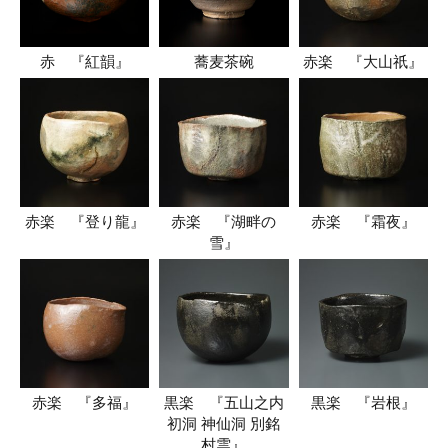
赤 『紅韻』
蕎麦茶碗
赤楽 『大山祇』
赤楽 『登り龍』
赤楽 『湖畔の
赤楽 『霜夜』
雪』
赤楽 『多福』
黒楽 『五山之内
黒楽 『岩根』
初洞 神仙洞 別銘
村雲』