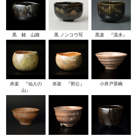
黒 銘 山路
黒 ノンコウ写
黒楽 『流水』
赤楽 『仙人の
赤楽 『郭公』
小井戸茶碗
山』