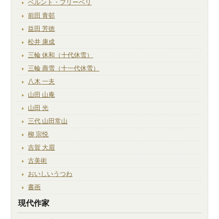
ベルント・フリーベリ
前田 青邨
益田 芳徳
松井 康成
三輪 休和（十代休雪）
三輪 壽雪（十一代休雪）
八木 一夫
山田 山庵
山田 光
三代 山田常山
柳 宗悦
吉賀 大眉
古美術
おいしいうつわ
書画
現代作家