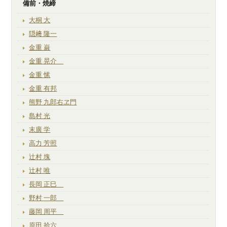
備前・焼締
大桐 大
隠﨑 隆一
金重 巌
金重 晃介
金重 愫
金重 有邦
熊野 九郎右ヱ門
島村 光
末廣 学
高力 芳照
辻村 塊
辻村 唯
長岡 正巳
野村 一郎
藤岡 周平
原田 拾六