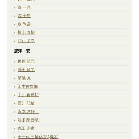
森 一洋
森 千晃
森 陶岳
横山 直樹
和仁 栄幸
唐津・萩
梶原 靖元
兼田 昌尚
菊池 克
田中佐次郎
中川 自然坊
西川 弘敏
浜本 洋好
波多野 善蔵
丸田 宗彦
十三代 三輪休雪 (和彦)