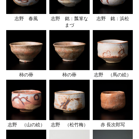
志野 春風
志野 銘：瓢箪な
志野 銘：浜松
まづ
柿の蔕
柿の蔕
志野 （馬の絵）
志野 （山の絵）
志野 （松竹梅）
赤 長次郎写