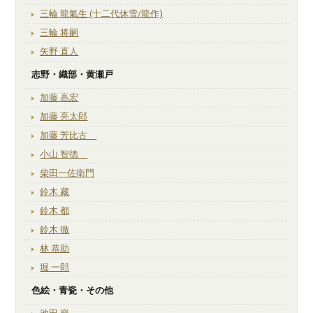
三輪 龍氣生 (十二代休雪/龍作)
三輪 将嗣
矢野 直人
志野・織部・黄瀬戸
加藤 高宏
加藤 亮太郎
加藤 芳比古
小山 智徳
柴田一佐衛門
鈴木 藏
鈴木 都
鈴木 徹
林 恭助
堀 一郎
色絵・青瓷・その他