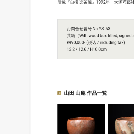
所載『自撰 楽茶碗』1992年 大塚巧藝
お問合せ番号 No.YS-53
共箱（With wood box titled, signed an
¥990,000- (税込 / including tax)
13.2 / 12.6 / H10.0cm
山田 山庵 作品一覧