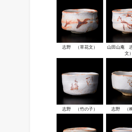
志野 （草花文）
山田山庵 
文
志野 （竹の子）
志野 （