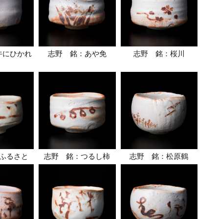
牛にひかれ
志野 銘：あや免
志野 銘：桜川
ふるさと
志野 銘：つるし柿
志野 銘：松原鶴