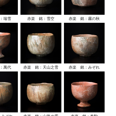
：瑞雪
赤楽 銘：雪空
赤楽 銘：霧の秋
：萬代
赤楽 銘：天山之雪
赤楽 銘：みぞれ