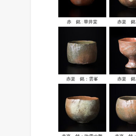
赤 銘 : 華井棠
赤楽 銘
赤楽 銘：雲峯
赤楽 銘