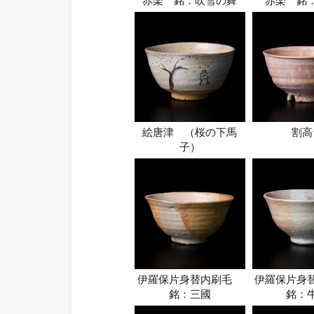
赤楽 銘：吹雪の舞
赤楽 銘
絵唐津 （桜の下馬
割高
子）
伊羅保片身替内刷毛
伊羅保片身
銘：三國
銘：