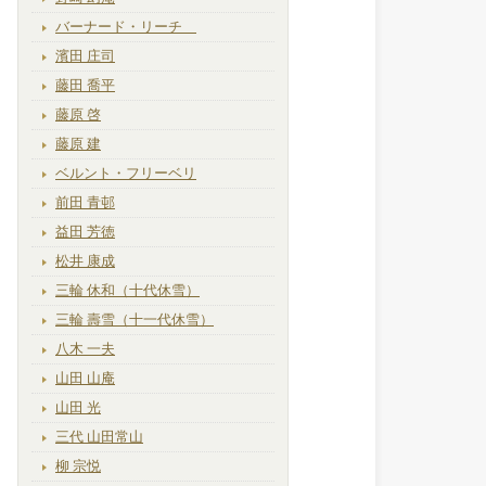
バーナード・リーチ
濱田 庄司
藤田 喬平
藤原 啓
藤原 建
ベルント・フリーベリ
前田 青邨
益田 芳徳
松井 康成
三輪 休和（十代休雪）
三輪 壽雪（十一代休雪）
八木 一夫
山田 山庵
山田 光
三代 山田常山
柳 宗悦