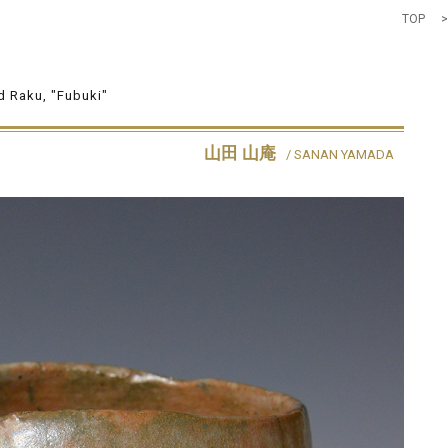
TOP
 Raku, "Fubuki"
山田 山庵
/ SANAN YAMADA