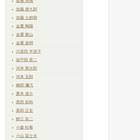
各務 周海
加藤 唐九郎
加藤 土師萌
金重 陶陽
金重 素山
金重 道明
川喜田 半泥子
加守田 章二
河井 寛次郎
河本 五郎
楠部 彌弌
栗木 達介
黒田 辰秋
黒田 正玄
鯉江 良二
小森 松菴
小山 冨士夫