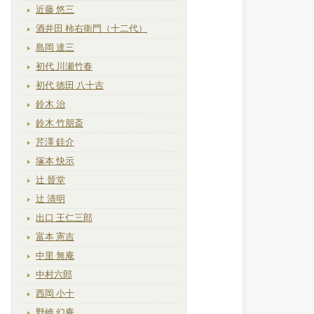
近藤 悠三
酒井田 柿右衛門（十二代）
島岡 達三
初代 川瀬竹春
初代 徳田 八十吉
鈴木 治
鈴木 竹朋斎
芹澤 銈介
塚本 快示
辻 晉堂
辻 清明
出口 王仁三郎
富本 憲吉
中里 無庵
中村六郎
西岡 小十
野崎 幻庵