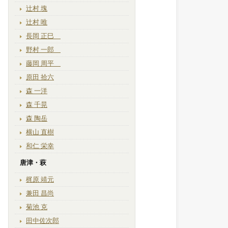
辻村 塊
辻村 唯
長岡 正巳
野村 一郎
藤岡 周平
原田 拾六
森 一洋
森 千晃
森 陶岳
横山 直樹
和仁 栄幸
唐津・萩
梶原 靖元
兼田 昌尚
菊池 克
田中佐次郎