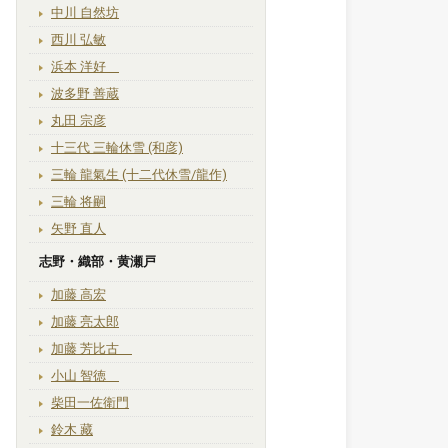
中川 自然坊
西川 弘敏
浜本 洋好
波多野 善蔵
丸田 宗彦
十三代 三輪休雪 (和彦)
三輪 龍氣生 (十二代休雪/龍作)
三輪 将嗣
矢野 直人
志野・織部・黄瀬戸
加藤 高宏
加藤 亮太郎
加藤 芳比古
小山 智徳
柴田一佐衛門
鈴木 藏