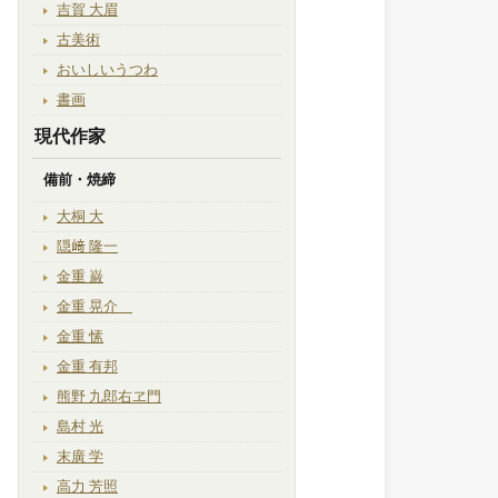
吉賀 大眉
古美術
おいしいうつわ
書画
現代作家
備前・焼締
大桐 大
隠﨑 隆一
金重 巌
金重 晃介
金重 愫
金重 有邦
熊野 九郎右ヱ門
島村 光
末廣 学
高力 芳照