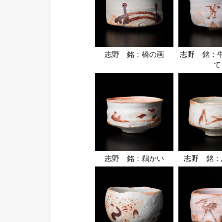
志野 銘：橋の画
志野 銘：
て
志野 銘：鵜かい
志野 銘：