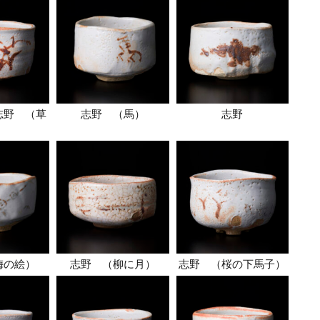
志野 （草
志野 （馬）
志野
）
梅の絵）
志野 （柳に月）
志野 （桜の下馬子）