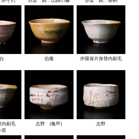
：みぞれ
赤楽 銘：山路の霧
赤楽 銘：春駒
台
伯庵
伊羅保片身替内刷毛
替内刷毛
志野 (亀甲)
志野
牛若