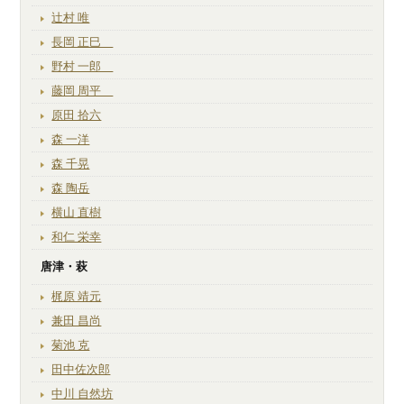
辻村 唯
長岡 正巳
野村 一郎
藤岡 周平
原田 拾六
森 一洋
森 千晃
森 陶岳
横山 直樹
和仁 栄幸
唐津・萩
梶原 靖元
兼田 昌尚
菊池 克
田中佐次郎
中川 自然坊