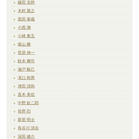
鎌田 克慈
木村 展之
黒田 泰蔵
小西 潮
小林 東五
柴山 勝
菅原 伸一
鈴木 爽司
瀬戸 毅己
滝口 和男
津田 清和
直木 美佐
中野 欽二郎
長野 烈
新里 明士
長谷川 清吉
深田 健介