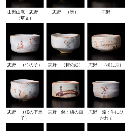
山田山庵 志野
志野 （馬）
志野
（草文）
志野 （竹の子）
志野 （梅の絵）
志野 （柳に月）
志野 （桜の下馬
志野 銘：橋の画
志野 銘：牛にひ
子）
かれて