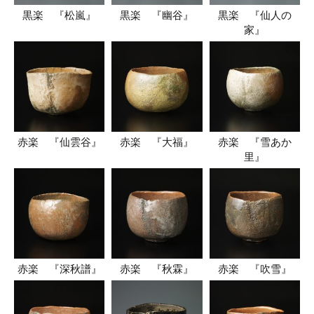
黒楽 『松嵐』
黒楽 『幽谷』
黒楽 『仙人の
家』
赤楽 『仙雲谷』
赤楽 『大福』
赤楽 『雪あか
里』
赤楽 『深秋譜』
赤楽 『秋霖』
赤楽 『吹雪』