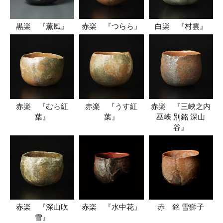
黒楽 『薫風』
赤楽 『つらら』
白楽 『村雲』
赤楽 『むら紅
赤楽 『うす紅
赤楽 『三峽之内
葉』
葉』
巫峽 別銘 深山
谷』
赤楽 『深山吹
赤楽 『水中花』
赤 銘 雪獅子
雪』