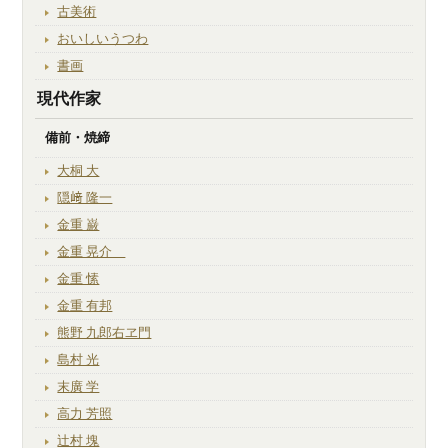
古美術
おいしいうつわ
書画
現代作家
備前・焼締
大桐 大
隠﨑 隆一
金重 巌
金重 晃介
金重 愫
金重 有邦
熊野 九郎右ヱ門
島村 光
末廣 学
高力 芳照
辻村 塊