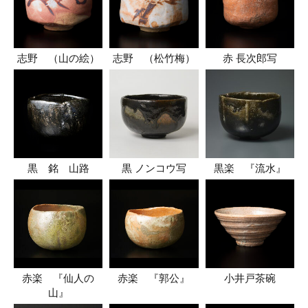
志野 （山の絵）
志野 （松竹梅）
赤 長次郎写
黒 銘 山路
黒 ノンコウ写
黒楽 『流水』
赤楽 『仙人の
赤楽 『郭公』
小井戸茶碗
山』