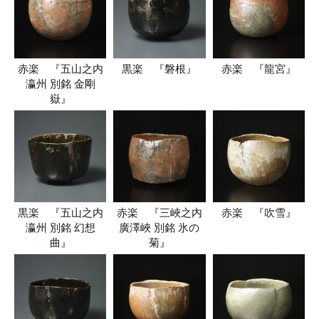
赤楽 『五山之内
黒楽 『磐根』
赤楽 『龍宮』
瀛州 別銘 金剛
嶽』
黒楽 『五山之内
赤楽 『三峽之内
赤楽 『吹雪』
瀛州 別銘 幻想
廣澤峽 別銘 氷の
曲』
菊』