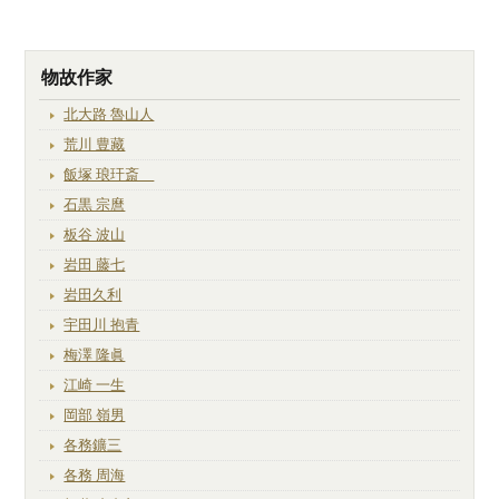
物故作家
北大路 魯山人
荒川 豊藏
飯塚 琅玕斎
石黒 宗麿
板谷 波山
岩田 藤七
岩田久利
宇田川 抱青
梅澤 隆眞
江崎 一生
岡部 嶺男
各務鑛三
各務 周海