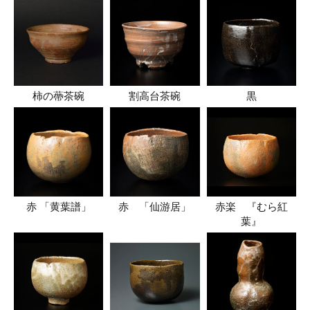
柿の蔕茶碗
割高台茶碗
黒
赤 「黄葉譜」
赤 「仙游居」
赤楽 『むら紅
葉』