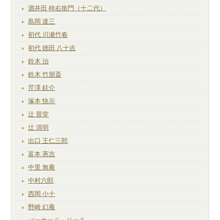
酒井田 柿右衛門（十二代）
島岡 達三
初代 川瀬竹春
初代 徳田 八十吉
鈴木 治
鈴木 竹朋斎
芹澤 銈介
塚本 快示
辻 晉堂
辻 清明
出口 王仁三郎
富本 憲吉
中里 無庵
中村六郎
西岡 小十
野崎 幻庵