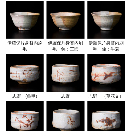
伊羅保片身替内刷
伊羅保片身替内刷
伊羅保片身替内刷
毛
毛 銘：三國
毛 銘：牛若
志野 (亀甲)
志野
志野 （草花文）