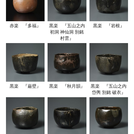
赤楽 『多福』
黒楽 『五山之内
黒楽 『岩根』
初洞 神仙洞 別銘
村雲』
黒楽 『巌壁』
黒楽 『秋月韻』
黒楽 『五山之内
岱輿 別銘 破衣』