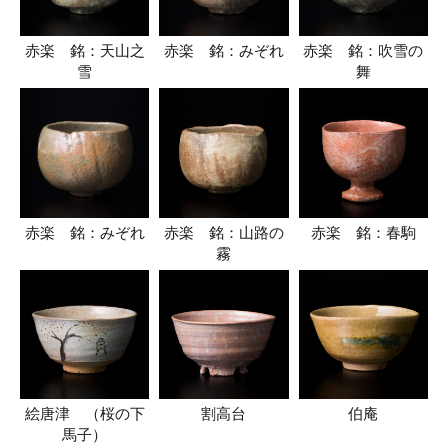
赤楽 銘：天山之
赤楽 銘：みぞれ
赤楽 銘：吹雪の
雪
舞
赤楽 銘：みぞれ
赤楽 銘：山路の
赤楽 銘：春駒
霧
絵唐津 （桜の下
割高台
伯庵
馬子）