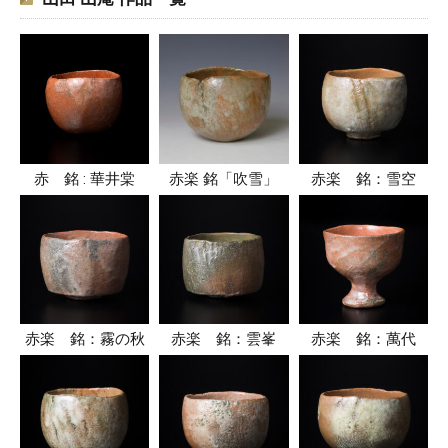
赤 銘 : 華井棠
赤楽 銘「吹雪」
赤楽 銘：雪空
赤楽 銘：霧の秋
赤楽 銘：雲峯
赤楽 銘：萬代