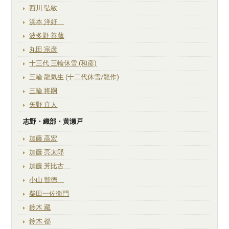
西川 弘敏
浜本 洋好
波多野 善蔵
丸田 宗彦
十三代 三輪休雪 (和彦)
三輪 龍氣生 (十二代休雪/龍作)
三輪 将嗣
矢野 直人
志野・織部・黄瀬戸
加藤 高宏
加藤 亮太郎
加藤 芳比古
小山 智徳
柴田一佐衛門
鈴木 藏
鈴木 都