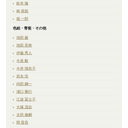
鈴木 徹
林 恭助
堀 一郎
色絵・青瓷・その他
池田 巖
池田 晃将
伊藤 秀人
今泉 毅
今井 瑠衣子
岩永 浩
内田 鋼一
浦口 雅行
江波 冨士子
大塚 茂吉
太田 修嗣
岡 晋吾