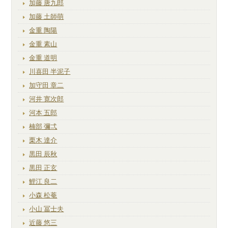
加藤 唐九郎
加藤 土師萌
金重 陶陽
金重 素山
金重 道明
川喜田 半泥子
加守田 章二
河井 寛次郎
河本 五郎
楠部 彌弌
栗木 達介
黒田 辰秋
黒田 正玄
鯉江 良二
小森 松菴
小山 冨士夫
近藤 悠三