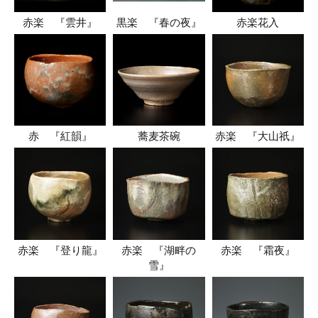
赤楽 『雲井』
黒楽 『春の夜』
赤楽花入
赤 『紅韻』
蕎麦茶碗
赤楽 『大山祇』
赤楽 『登り龍』
赤楽 『湖畔の
赤楽 『霜夜』
雪』