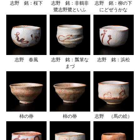
志野 銘：桜下
志野 銘：非鶴非
志野 銘：柳の下
鷺志野鷺といふ
にどぜうかな
志野 春風
志野 銘：瓢箪な
志野 銘：浜松
まづ
柿の蔕
柿の蔕
志野 （馬の絵）