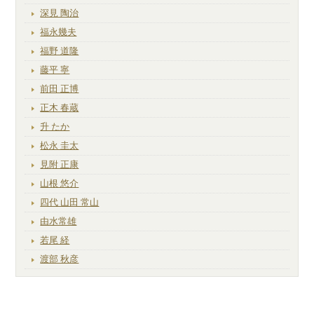
深見 陶治
福永幾夫
福野 道隆
藤平 寧
前田 正博
正木 春蔵
升 たか
松永 圭太
見附 正康
山根 悠介
四代 山田 常山
由水常雄
若尾 経
渡部 秋彦