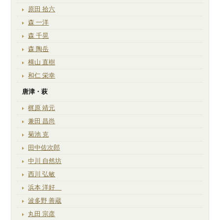
原田 拾六
森 一洋
森 千晃
森 陶岳
横山 直樹
和仁 栄幸
唐津・萩
梶原 靖元
兼田 昌尚
菊池 克
田中佐次郎
中川 自然坊
西川 弘敏
浜本 洋好
波多野 善蔵
丸田 宗彦