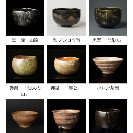
黒 銘 山路
黒 ノンコウ写
黒楽 『流水』
赤楽 『仙人の
赤楽 『郭公』
小井戸茶碗
山』