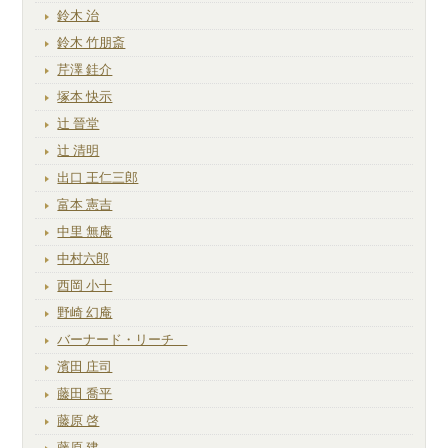
鈴木 治
鈴木 竹朋斎
芹澤 銈介
塚本 快示
辻 晉堂
辻 清明
出口 王仁三郎
富本 憲吉
中里 無庵
中村六郎
西岡 小十
野崎 幻庵
バーナード・リーチ
濱田 庄司
藤田 喬平
藤原 啓
藤原 建