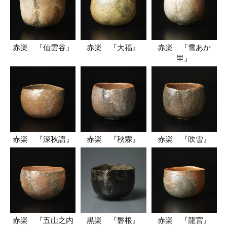
赤楽 『仙雲谷』
赤楽 『大福』
赤楽 『雪あか
里』
赤楽 『深秋譜』
赤楽 『秋霖』
赤楽 『吹雪』
赤楽 『五山之内
黒楽 『磐根』
赤楽 『龍宮』