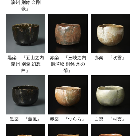
瀛州 別銘 金剛
嶽』
黒楽 『五山之内
赤楽 『三峽之内
赤楽 『吹雪』
瀛州 別銘 幻想
廣澤峽 別銘 氷の
曲』
菊』
黒楽 『薫風』
赤楽 『つらら』
白楽 『村雲』