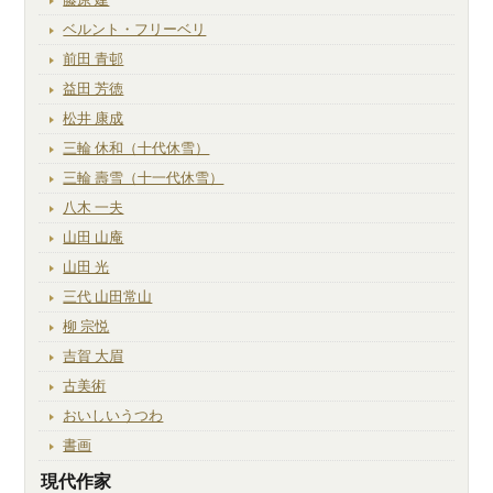
ベルント・フリーベリ
前田 青邨
益田 芳徳
松井 康成
三輪 休和（十代休雪）
三輪 壽雪（十一代休雪）
八木 一夫
山田 山庵
山田 光
三代 山田常山
柳 宗悦
吉賀 大眉
古美術
おいしいうつわ
書画
現代作家