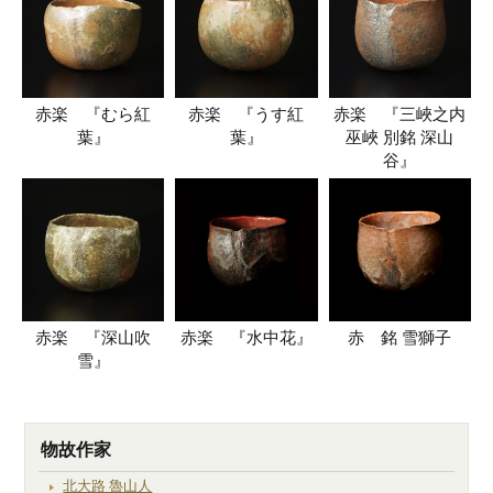
赤楽 『むら紅
赤楽 『うす紅
赤楽 『三峽之内
葉』
葉』
巫峽 別銘 深山
谷』
赤楽 『深山吹
赤楽 『水中花』
赤 銘 雪獅子
雪』
物故作家
北大路 魯山人