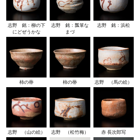
志野 銘：柳の下
志野 銘：瓢箪な
志野 銘：浜松
にどぜうかな
まづ
柿の蔕
柿の蔕
志野 （馬の絵）
志野 （山の絵）
志野 （松竹梅）
赤 長次郎写