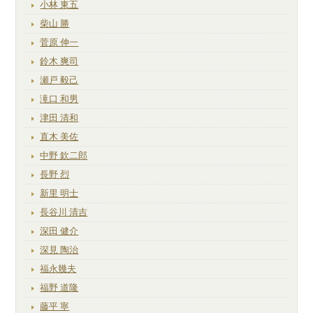
小林 東五
柴山 勝
菅原 伸一
鈴木 爽司
瀬戸 毅己
滝口 和男
津田 清和
直木 美佐
中野 欽二郎
長野 烈
新里 明士
長谷川 清吉
深田 健介
深見 陶治
福永幾夫
福野 道隆
藤平 寧