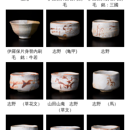
毛
毛 銘：三國
伊羅保片身替内刷
志野 (亀甲)
志野
毛 銘：牛若
志野 （草花文）
山田山庵 志野
志野 （馬）
（草文）