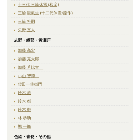
十三代 三輪休雪 (和彦)
三輪 龍氣生 (十二代休雪/龍作)
三輪 将嗣
矢野 直人
志野・織部・黄瀬戸
加藤 高宏
加藤 亮太郎
加藤 芳比古
小山 智徳
柴田一佐衛門
鈴木 藏
鈴木 都
鈴木 徹
林 恭助
堀 一郎
色絵・青瓷・その他