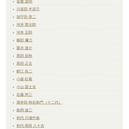
金重 道明
川喜田 半泥子
加守田 章二
河井 寛次郎
河本 五郎
楠部 彌弌
栗木 達介
黒田 辰秋
黒田 正玄
鯉江 良二
小森 松菴
小山 冨士夫
近藤 悠三
酒井田 柿右衛門（十二代）
島岡 達三
初代 川瀬竹春
初代 徳田 八十吉