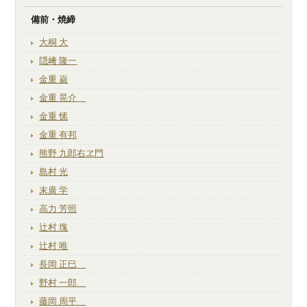
備前・焼締
大桐 大
隠﨑 隆一
金重 巌
金重 晃介
金重 愫
金重 有邦
熊野 九郎右ヱ門
島村 光
末廣 学
高力 芳照
辻村 塊
辻村 唯
長岡 正巳
野村 一郎
藤岡 周平