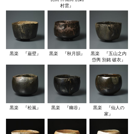
村雲』
黒楽 『巌壁』
黒楽 『秋月韻』
黒楽 『五山之内
岱輿 別銘 破衣』
黒楽 『松嵐』
黒楽 『幽谷』
黒楽 『仙人の
家』