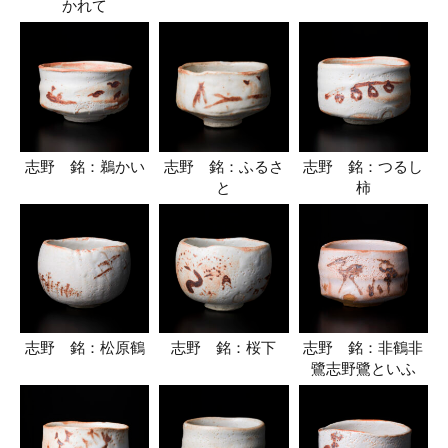
かれて
志野 銘：鵜かい
志野 銘：ふるさ
志野 銘：つるし
と
柿
志野 銘：松原鶴
志野 銘：桜下
志野 銘：非鶴非
鷺志野鷺といふ