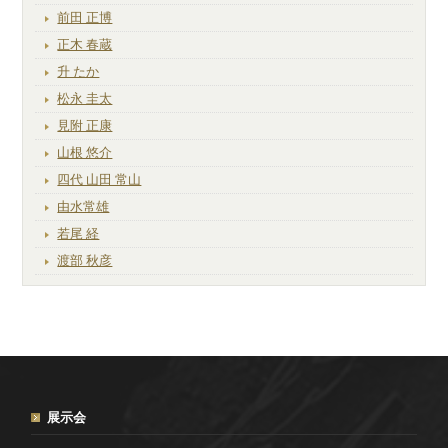
前田 正博
正木 春蔵
升 たか
松永 圭太
見附 正康
山根 悠介
四代 山田 常山
由水常雄
若尾 経
渡部 秋彦
展示会