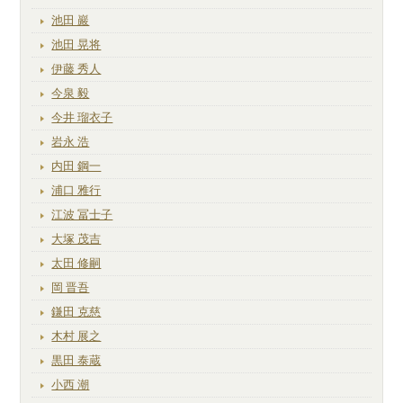
池田 巖
池田 晃将
伊藤 秀人
今泉 毅
今井 瑠衣子
岩永 浩
内田 鋼一
浦口 雅行
江波 冨士子
大塚 茂吉
太田 修嗣
岡 晋吾
鎌田 克慈
木村 展之
黒田 泰蔵
小西 潮