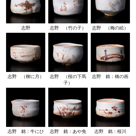
志野
志野 （竹の子）
志野 （梅の絵）
志野 （柳に月）
志野 （桜の下馬
志野 銘：橋の画
子）
志野 銘：牛にひ
志野 銘：あや免
志野 銘：桜川