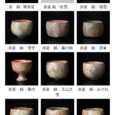
赤 銘 : 華井棠
赤楽 銘「吹雪」
赤楽 銘：瑞雪
赤楽 銘：雪空
赤楽 銘：霧の秋
赤楽 銘：雲峯
赤楽 銘：萬代
赤楽 銘：天山之
赤楽 銘：みぞれ
雪