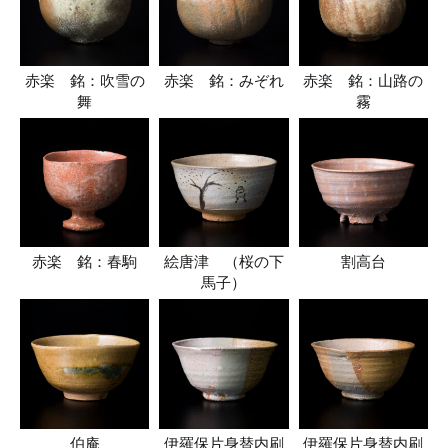
赤楽 銘：吹雪の
赤楽 銘：みぞれ
赤楽 銘：山路の
舞
霧
赤楽 銘：春駒
絵唐津 （桜の下
割高台
馬子）
伯庵
伊羅保片身替内刷
伊羅保片身替内刷