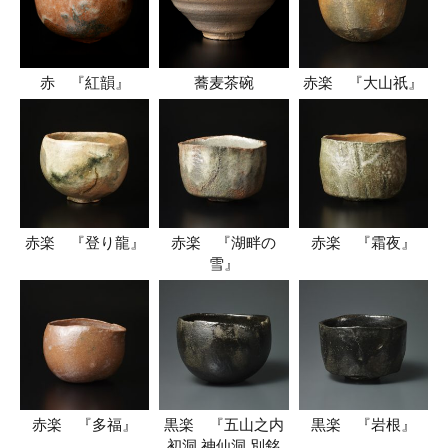
赤 『紅韻』
蕎麦茶碗
赤楽 『大山祇』
赤楽 『登り龍』
赤楽 『湖畔の
赤楽 『霜夜』
雪』
赤楽 『多福』
黒楽 『五山之内
黒楽 『岩根』
初洞 神仙洞 別銘