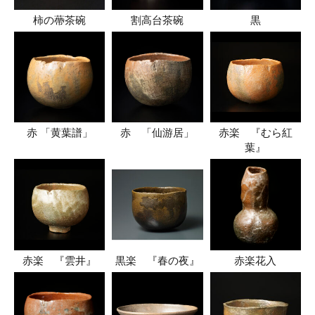
柿の蔕茶碗
割高台茶碗
黒
赤 「黄葉譜」
赤 「仙游居」
赤楽 『むら紅
葉』
赤楽 『雲井』
黒楽 『春の夜』
赤楽花入