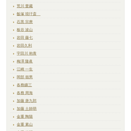
荒川 豊藏
飯塚 琅玕斎
石黒 宗麿
板谷 波山
岩田 藤七
岩田久利
宇田川 抱青
梅澤 隆眞
江崎 一生
岡部 嶺男
各務鑛三
各務 周海
加藤 唐九郎
加藤 土師萌
金重 陶陽
金重 素山