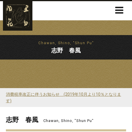
Chawan, Shino, "Shun Pu"
志野 春風
消費税率改正に伴うお知らせ (2019年10月より10％となりま
す)
志野 春風
Chawan, Shino, "Shun Pu"