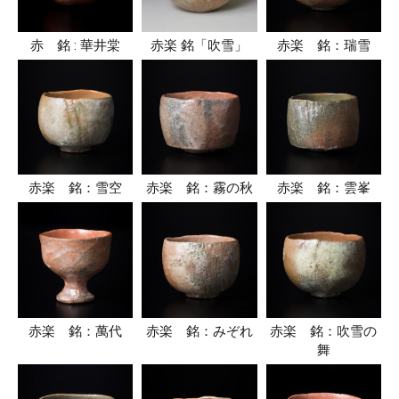
赤 銘 : 華井棠
赤楽 銘「吹雪」
赤楽 銘：瑞雪
赤楽 銘：雪空
赤楽 銘：霧の秋
赤楽 銘：雲峯
赤楽 銘：萬代
赤楽 銘：みぞれ
赤楽 銘：吹雪の
舞