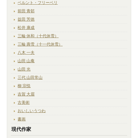
ベルント・フリーベリ
前田 青邨
益田 芳徳
松井 康成
三輪 休和（十代休雪）
三輪 壽雪（十一代休雪）
八木 一夫
山田 山庵
山田 光
三代 山田常山
柳 宗悦
吉賀 大眉
古美術
おいしいうつわ
書画
現代作家