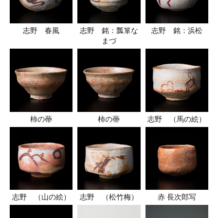
志野 春風
志野 銘：瓢箪な
志野 銘：浜松
まづ
柿の蔕
柿の蔕
志野 （馬の絵）
志野 （山の絵）
志野 （松竹梅）
赤 長次郎写