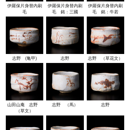
伊羅保片身替内刷
伊羅保片身替内刷
伊羅保片身替内刷
毛
毛 銘：三國
毛 銘：牛若
志野 (亀甲)
志野
志野 （草花文）
山田山庵 志野
志野 （馬）
志野
（草文）