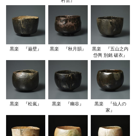
村雲』
黒楽 『巌壁』
黒楽 『秋月韻』
黒楽 『五山之内
岱輿 別銘 破衣』
黒楽 『松嵐』
黒楽 『幽谷』
黒楽 『仙人の
家』