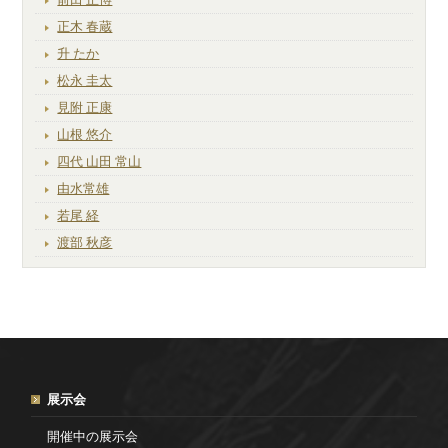
正木 春蔵
升 たか
松永 圭太
見附 正康
山根 悠介
四代 山田 常山
由水常雄
若尾 経
渡部 秋彦
展示会
開催中の展示会