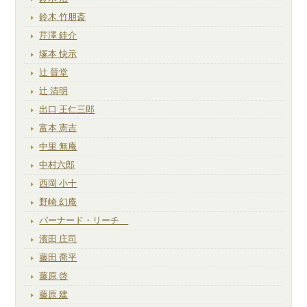
鈴木 竹朋斎
芹澤 銈介
塚本 快示
辻 晉堂
辻 清明
出口 王仁三郎
富本 憲吉
中里 無庵
中村六郎
西岡 小十
野崎 幻庵
バーナード・リーチ
濱田 庄司
藤田 喬平
藤原 啓
藤原 建