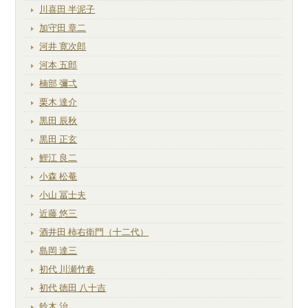
川喜田 半泥子
加守田 章二
河井 寛次郎
河本 五郎
楠部 彌弌
栗木 達介
黒田 辰秋
黒田 正玄
鯉江 良二
小森 松菴
小山 冨士夫
近藤 悠三
酒井田 柿右衛門（十二代）
島岡 達三
初代 川瀬竹春
初代 徳田 八十吉
鈴木 治