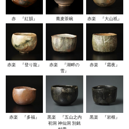
赤 『紅韻』
蕎麦茶碗
赤楽 『大山祇』
赤楽 『登り龍』
赤楽 『湖畔の
赤楽 『霜夜』
雪』
赤楽 『多福』
黒楽 『五山之内
黒楽 『岩根』
初洞 神仙洞 別銘