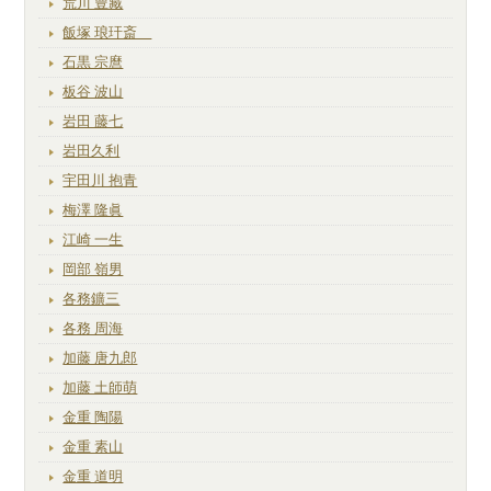
荒川 豊藏
飯塚 琅玕斎
石黒 宗麿
板谷 波山
岩田 藤七
岩田久利
宇田川 抱青
梅澤 隆眞
江崎 一生
岡部 嶺男
各務鑛三
各務 周海
加藤 唐九郎
加藤 土師萌
金重 陶陽
金重 素山
金重 道明