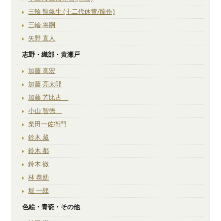
三輪 龍氣生 (十二代休雪/龍作)
三輪 将嗣
矢野 直人
志野・織部・黄瀬戸
加藤 高宏
加藤 亮太郎
加藤 芳比古
小山 智徳
柴田一佐衛門
鈴木 藏
鈴木 都
鈴木 徹
林 恭助
堀 一郎
色絵・青瓷・その他