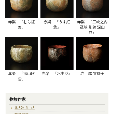
赤楽 『むら紅
赤楽 『うす紅
赤楽 『三峽之内
葉』
葉』
巫峽 別銘 深山
谷』
赤楽 『深山吹
赤楽 『水中花』
赤 銘 雪獅子
雪』
物故作家
北大路 魯山人