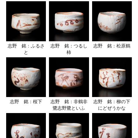
志野 銘：ふるさ
志野 銘：つるし
志野 銘：松原鶴
と
柿
志野 銘：桜下
志野 銘：非鶴非
志野 銘：柳の下
鷺志野鷺といふ
にどぜうかな