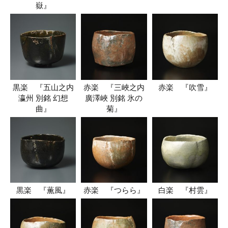
嶽』
黒楽 『五山之内
赤楽 『三峽之内
赤楽 『吹雪』
瀛州 別銘 幻想
廣澤峽 別銘 氷の
曲』
菊』
黒楽 『薫風』
赤楽 『つらら』
白楽 『村雲』