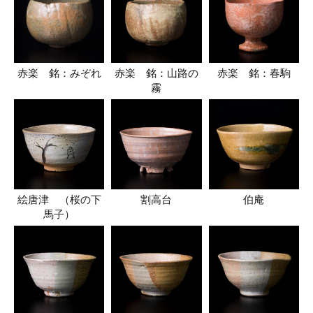
赤楽 銘：みぞれ
赤楽 銘：山路の
赤楽 銘：春駒
霧
絵唐津 （桜の下
割高台
伯庵
馬子）