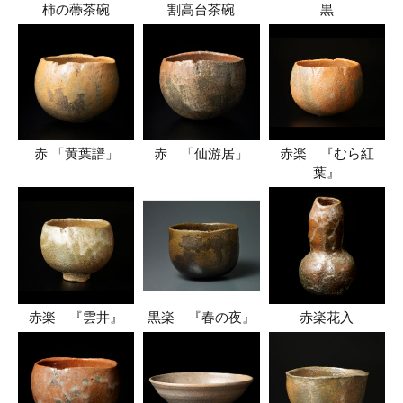
柿の蔕茶碗
割高台茶碗
黒
赤 「黄葉譜」
赤 「仙游居」
赤楽 『むら紅
葉』
赤楽 『雲井』
黒楽 『春の夜』
赤楽花入