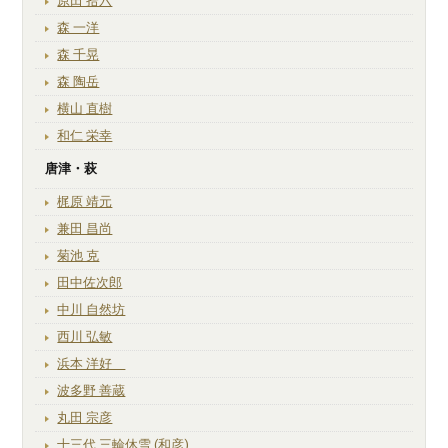
原田 拾六
森 一洋
森 千晃
森 陶岳
横山 直樹
和仁 栄幸
唐津・萩
梶原 靖元
兼田 昌尚
菊池 克
田中佐次郎
中川 自然坊
西川 弘敏
浜本 洋好
波多野 善蔵
丸田 宗彦
十三代 三輪休雪 (和彦)