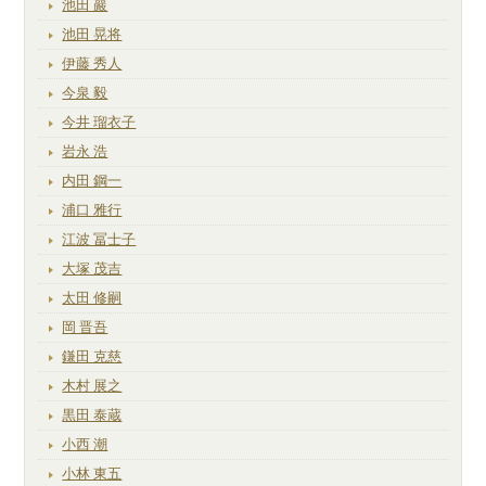
池田 巖
池田 晃将
伊藤 秀人
今泉 毅
今井 瑠衣子
岩永 浩
内田 鋼一
浦口 雅行
江波 冨士子
大塚 茂吉
太田 修嗣
岡 晋吾
鎌田 克慈
木村 展之
黒田 泰蔵
小西 潮
小林 東五