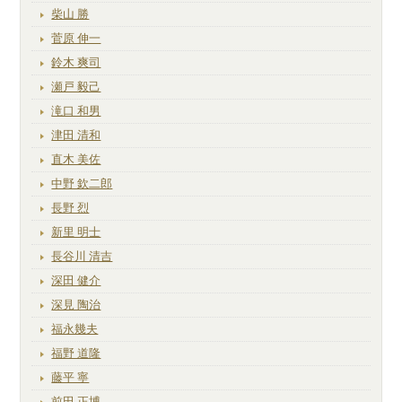
柴山 勝
菅原 伸一
鈴木 爽司
瀬戸 毅己
滝口 和男
津田 清和
直木 美佐
中野 欽二郎
長野 烈
新里 明士
長谷川 清吉
深田 健介
深見 陶治
福永幾夫
福野 道隆
藤平 寧
前田 正博