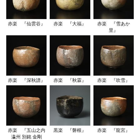
赤楽 『仙雲谷』
赤楽 『大福』
赤楽 『雪あか
里』
赤楽 『深秋譜』
赤楽 『秋霖』
赤楽 『吹雪』
赤楽 『五山之内
黒楽 『磐根』
赤楽 『龍宮』
瀛州 別銘 金剛