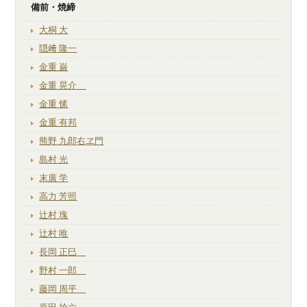
備前・焼締
大桐 大
隠﨑 隆一
金重 巌
金重 晃介
金重 愫
金重 有邦
熊野 九郎右ヱ門
島村 光
末廣 学
高力 芳照
辻村 塊
辻村 唯
長岡 正巳
野村 一郎
藤岡 周平