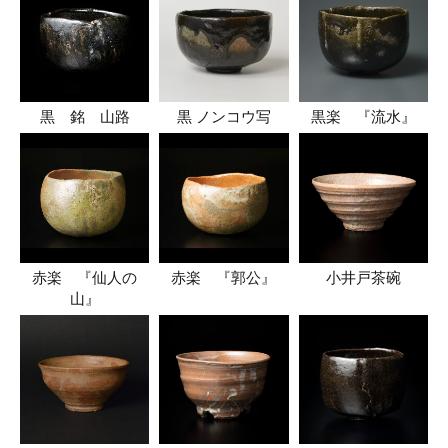
黒 銘 山路
黒 ノンコウ写
黒楽 『流水』
赤楽 『仙人の
赤楽 『郭公』
小井戸茶碗
山』