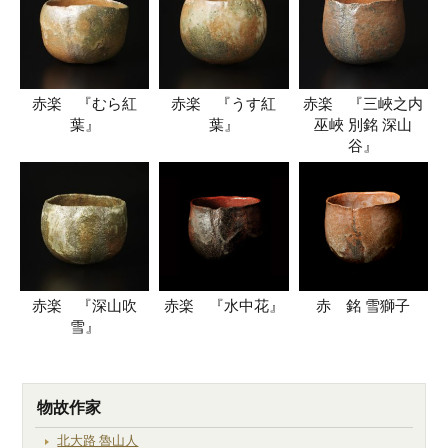
赤楽 『むら紅
赤楽 『うす紅
赤楽 『三峽之内
葉』
葉』
巫峽 別銘 深山
谷』
赤楽 『深山吹
赤楽 『水中花』
赤 銘 雪獅子
雪』
物故作家
北大路 魯山人