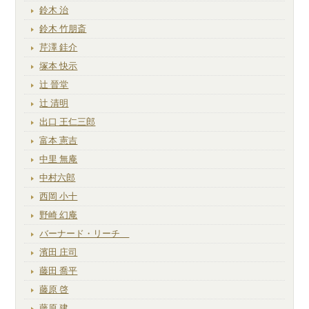
鈴木 治
鈴木 竹朋斎
芹澤 銈介
塚本 快示
辻 晉堂
辻 清明
出口 王仁三郎
富本 憲吉
中里 無庵
中村六郎
西岡 小十
野崎 幻庵
バーナード・リーチ
濱田 庄司
藤田 喬平
藤原 啓
藤原 建