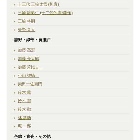
十三代 三輪休雪 (和彦)
三輪 龍氣生 (十二代休雪/龍作)
三輪 将嗣
矢野 直人
志野・織部・黄瀬戸
加藤 高宏
加藤 亮太郎
加藤 芳比古
小山 智徳
柴田一佐衛門
鈴木 藏
鈴木 都
鈴木 徹
林 恭助
堀 一郎
色絵・青瓷・その他