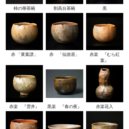
柿の蔕茶碗
割高台茶碗
黒
赤 「黄葉譜」
赤 「仙游居」
赤楽 『むら紅
葉』
赤楽 『雲井』
黒楽 『春の夜』
赤楽花入