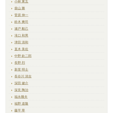
小林 東五
柴山 勝
菅原 伸一
鈴木 爽司
瀬戸 毅己
滝口 和男
津田 清和
直木 美佐
中野 欽二郎
長野 烈
新里 明士
長谷川 清吉
深田 健介
深見 陶治
福永幾夫
福野 道隆
藤平 寧