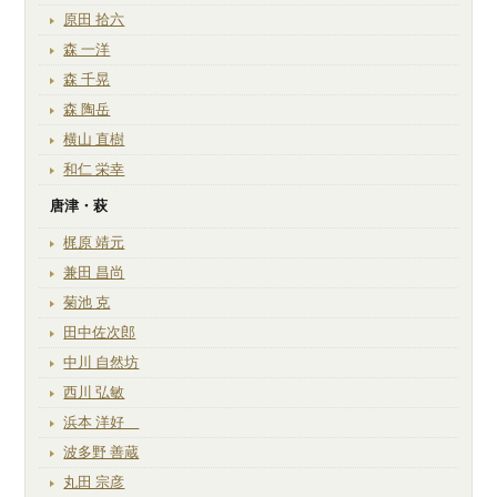
原田 拾六
森 一洋
森 千晃
森 陶岳
横山 直樹
和仁 栄幸
唐津・萩
梶原 靖元
兼田 昌尚
菊池 克
田中佐次郎
中川 自然坊
西川 弘敏
浜本 洋好
波多野 善蔵
丸田 宗彦