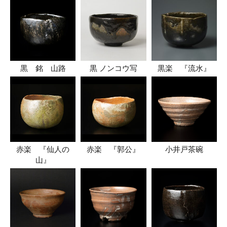
黒 銘 山路
黒 ノンコウ写
黒楽 『流水』
赤楽 『仙人の
赤楽 『郭公』
小井戸茶碗
山』