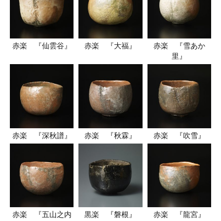
赤楽 『仙雲谷』
赤楽 『大福』
赤楽 『雪あか
里』
赤楽 『深秋譜』
赤楽 『秋霖』
赤楽 『吹雪』
赤楽 『五山之内
黒楽 『磐根』
赤楽 『龍宮』