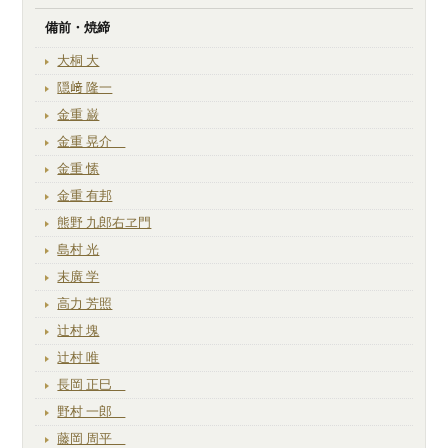
備前・焼締
大桐 大
隠﨑 隆一
金重 巌
金重 晃介
金重 愫
金重 有邦
熊野 九郎右ヱ門
島村 光
末廣 学
高力 芳照
辻村 塊
辻村 唯
長岡 正巳
野村 一郎
藤岡 周平