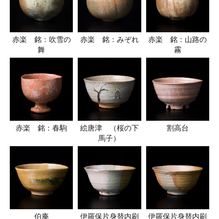
赤楽 銘：吹雪の
赤楽 銘：みぞれ
赤楽 銘：山路の
舞
霧
赤楽 銘：春駒
絵唐津 （桜の下
割高台
馬子）
伯庵
伊羅保片身替内刷
伊羅保片身替内刷