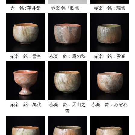
赤 銘 : 華井棠
赤楽 銘「吹雪」
赤楽 銘：瑞雪
赤楽 銘：雪空
赤楽 銘：霧の秋
赤楽 銘：雲峯
赤楽 銘：萬代
赤楽 銘：天山之
赤楽 銘：みぞれ
雪