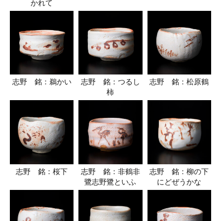
かれて
志野 銘：鵜かい
志野 銘：つるし
志野 銘：松原鶴
柿
志野 銘：桜下
志野 銘：非鶴非
志野 銘：柳の下
鷺志野鷺といふ
にどぜうかな