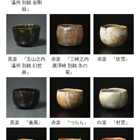
瀛州 別銘 金剛
嶽』
黒楽 『五山之内
赤楽 『三峽之内
赤楽 『吹雪』
瀛州 別銘 幻想
廣澤峽 別銘 氷の
曲』
菊』
黒楽 『薫風』
赤楽 『つらら』
白楽 『村雲』