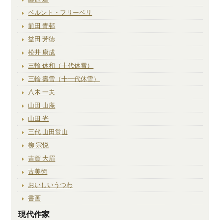
ベルント・フリーベリ
前田 青邨
益田 芳徳
松井 康成
三輪 休和（十代休雪）
三輪 壽雪（十一代休雪）
八木 一夫
山田 山庵
山田 光
三代 山田常山
柳 宗悦
吉賀 大眉
古美術
おいしいうつわ
書画
現代作家