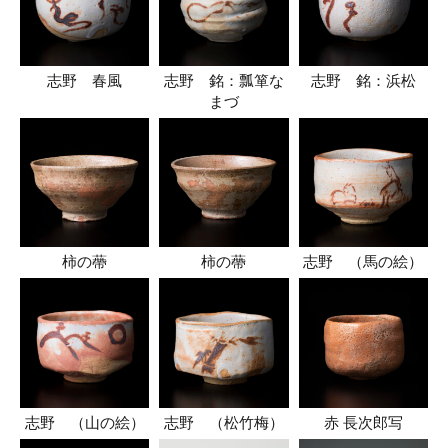
志野 春風
志野 銘：瓢箪な
志野 銘：浜松
まづ
柿の蔕
柿の蔕
志野 （馬の絵）
志野 （山の絵）
志野 （松竹梅）
赤 長次郎写