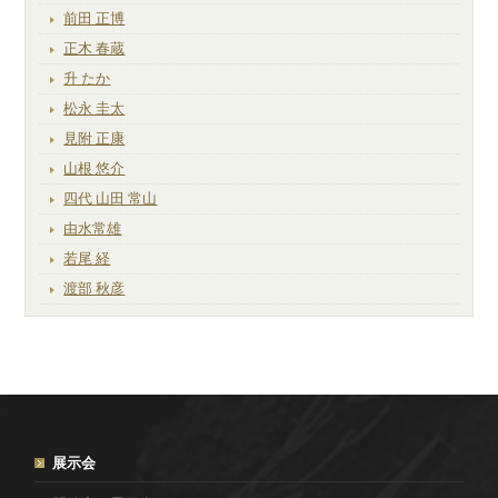
前田 正博
正木 春蔵
升 たか
松永 圭太
見附 正康
山根 悠介
四代 山田 常山
由水常雄
若尾 経
渡部 秋彦
展示会