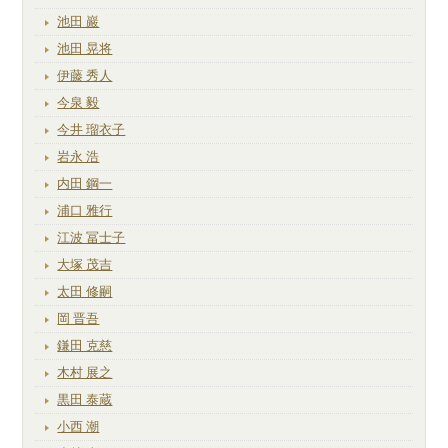
池田 巖
池田 晃将
伊藤 秀人
今泉 毅
今井 瑠衣子
岩永 浩
内田 鋼一
浦口 雅行
江波 冨士子
大塚 茂吉
太田 修嗣
岡 晋吾
鎌田 克慈
木村 展之
黒田 泰蔵
小西 潮