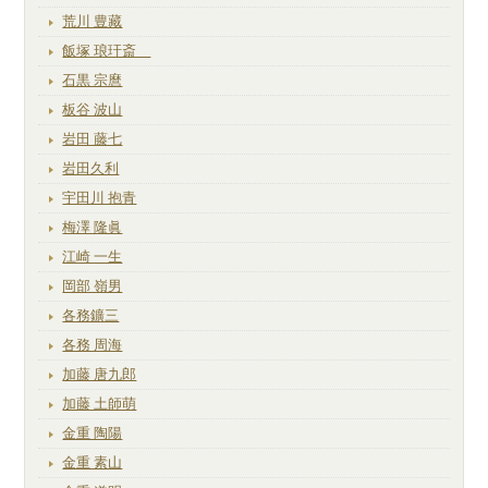
荒川 豊藏
飯塚 琅玕斎
石黒 宗麿
板谷 波山
岩田 藤七
岩田久利
宇田川 抱青
梅澤 隆眞
江崎 一生
岡部 嶺男
各務鑛三
各務 周海
加藤 唐九郎
加藤 土師萌
金重 陶陽
金重 素山