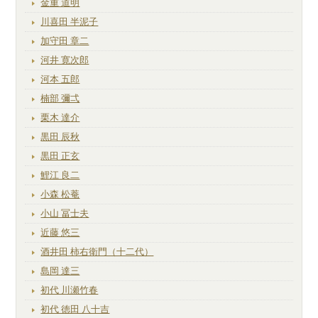
金重 道明
川喜田 半泥子
加守田 章二
河井 寛次郎
河本 五郎
楠部 彌弌
栗木 達介
黒田 辰秋
黒田 正玄
鯉江 良二
小森 松菴
小山 冨士夫
近藤 悠三
酒井田 柿右衛門（十二代）
島岡 達三
初代 川瀬竹春
初代 徳田 八十吉