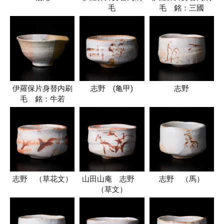
毛
毛 銘：三國
伊羅保片身替内刷
志野 (亀甲)
志野
毛 銘：牛若
志野 （草花文）
山田山庵 志野
志野 （馬）
（草文）