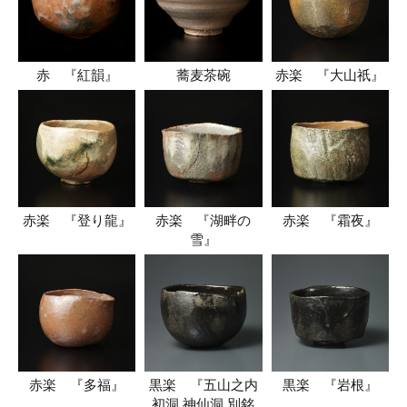
赤 『紅韻』
蕎麦茶碗
赤楽 『大山祇』
赤楽 『登り龍』
赤楽 『湖畔の
赤楽 『霜夜』
雪』
赤楽 『多福』
黒楽 『五山之内
黒楽 『岩根』
初洞 神仙洞 別銘