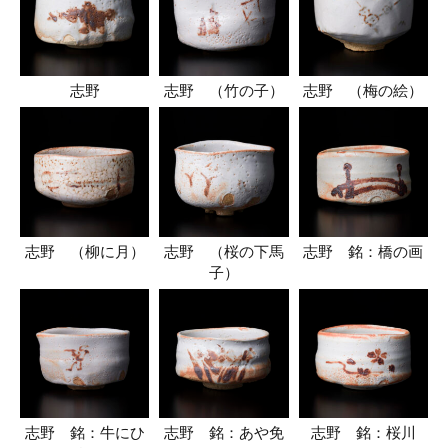
志野
志野 （竹の子）
志野 （梅の絵）
志野 （柳に月）
志野 （桜の下馬
志野 銘：橋の画
子）
志野 銘：牛にひ
志野 銘：あや免
志野 銘：桜川