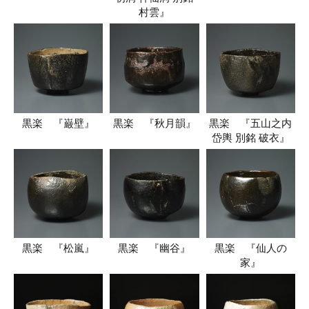
村雲』
黒楽 『巌壁』
黒楽 『秋月韻』
黒楽 『五山之内
岱輿 別銘 破衣』
黒楽 『松嵐』
黒楽 『幽谷』
黒楽 『仙人の
家』