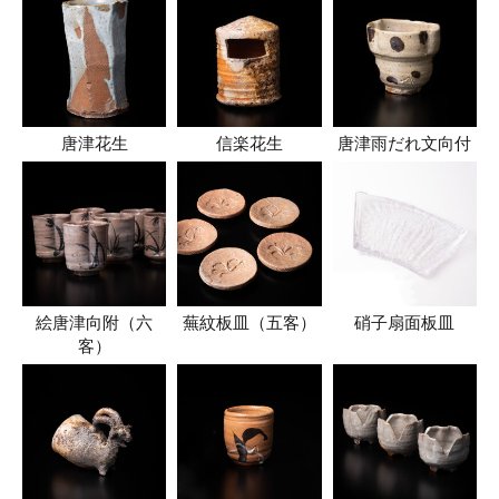
唐津花生
信楽花生
唐津雨だれ文向付
絵唐津向附（六
蕪紋板皿（五客）
硝子扇面板皿
客）