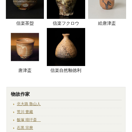
信楽茶盌
信楽フクロウ
絵唐津盃
唐津盃
信楽自然釉徳利
物故作家
北大路 魯山人
荒川 豊藏
飯塚 琅玕斎
石黒 宗麿