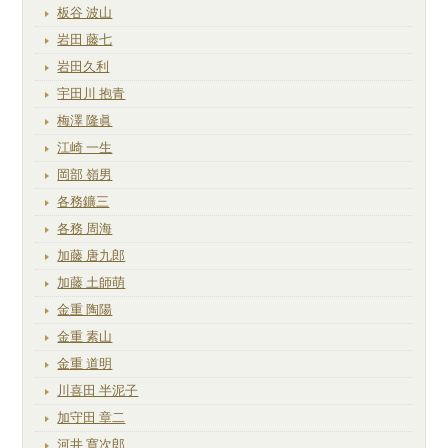
板谷 波山
岩田 藤七
岩田久利
宇田川 抱青
梅澤 隆眞
江崎 一生
岡部 嶺男
各務鑛三
各務 周海
加藤 唐九郎
加藤 土師萌
金重 陶陽
金重 素山
金重 道明
川喜田 半泥子
加守田 章二
河井 寛次郎