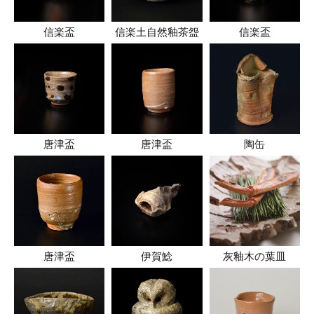
信楽盃
信楽土自然釉茶盌
信楽盃
唐津盃
唐津盃
陶缶
唐津盃
伊賀鯰
灰釉木の葉皿