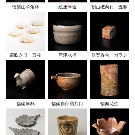
信楽山羊角杯
絵唐津盃
割山椒向付 五客
宙吹き皿 五枚
唐津水指
信楽香合 ガラン
信楽角杯
信楽自然釉片口
信楽花生