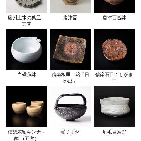
慶州土木の葉皿
唐津盃
唐津百合鉢
五客
白磁蕪鉢
信楽板皿 銘「日
信楽石目くしがき
の出」
皿
信楽灰釉ギンナン
硝子手鉢
刷毛目茶盌
鉢 （五客）