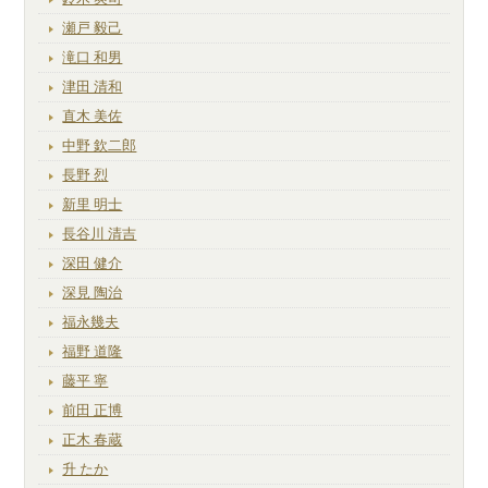
瀬戸 毅己
滝口 和男
津田 清和
直木 美佐
中野 欽二郎
長野 烈
新里 明士
長谷川 清吉
深田 健介
深見 陶治
福永幾夫
福野 道隆
藤平 寧
前田 正博
正木 春蔵
升 たか