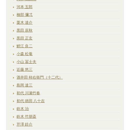
河本 五郎
楠部 彌弌
栗木 達介
黒田 辰秋
黒田 正玄
鯉江 良二
小森 松菴
小山 冨士夫
近藤 悠三
酒井田 柿右衛門（十二代）
島岡 達三
初代 川瀬竹春
初代 徳田 八十吉
鈴木 治
鈴木 竹朋斎
芹澤 銈介