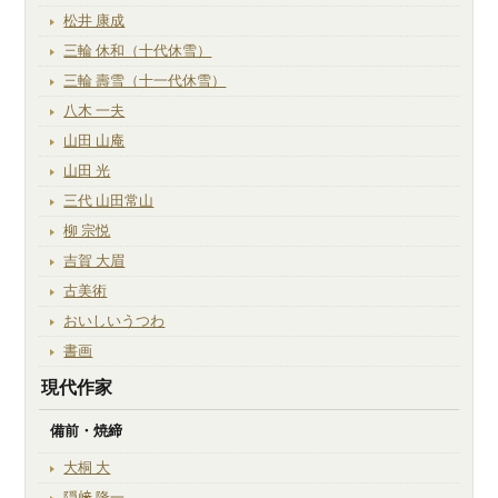
松井 康成
三輪 休和（十代休雪）
三輪 壽雪（十一代休雪）
八木 一夫
山田 山庵
山田 光
三代 山田常山
柳 宗悦
吉賀 大眉
古美術
おいしいうつわ
書画
現代作家
備前・焼締
大桐 大
隠﨑 隆一