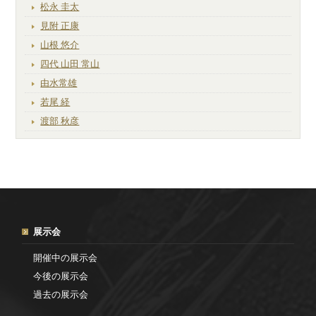
松永 圭太
見附 正康
山根 悠介
四代 山田 常山
由水常雄
若尾 経
渡部 秋彦
展示会
開催中の展示会
今後の展示会
過去の展示会