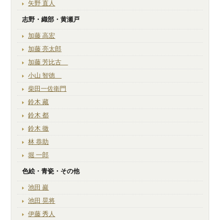
矢野 直人
志野・織部・黄瀬戸
加藤 高宏
加藤 亮太郎
加藤 芳比古
小山 智徳
柴田一佐衛門
鈴木 藏
鈴木 都
鈴木 徹
林 恭助
堀 一郎
色絵・青瓷・その他
池田 巖
池田 晃将
伊藤 秀人