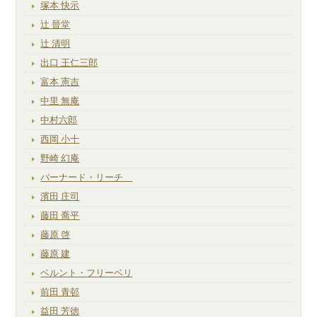
塚本 快示
辻 晉堂
辻 清明
出口 王仁三郎
富本 憲吉
中里 無庵
中村六郎
西岡 小十
野崎 幻庵
バーナード・リーチ
濱田 庄司
藤田 喬平
藤原 啓
藤原 建
ベルント・フリーベリ
前田 青邨
益田 芳徳