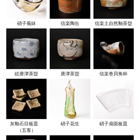
硝子蕪鉢
信楽陶缶
信楽土自然釉茶盌
絵唐津茶盌
唐津茶盌
信楽巻貝角杯
灰釉石目板皿
硝子花生
硝子扇面板皿
（五客）