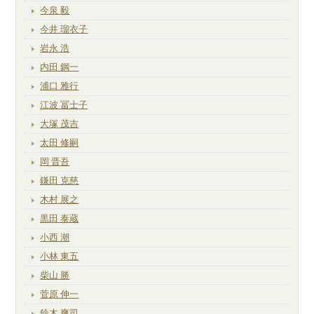
今泉 毅
今井 瑠衣子
岩永 浩
内田 鋼一
浦口 雅行
江波 冨士子
大塚 茂吉
太田 修嗣
岡 晋吾
鎌田 克慈
木村 展之
黒田 泰蔵
小西 潮
小林 東五
柴山 勝
菅原 伸一
鈴木 爽司