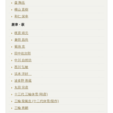
森 陶岳
横山 直樹
和仁 栄幸
唐津・萩
梶原 靖元
兼田 昌尚
菊池 克
田中佐次郎
中川 自然坊
西川 弘敏
浜本 洋好
波多野 善蔵
丸田 宗彦
十三代 三輪休雪 (和彦)
三輪 龍氣生 (十二代休雪/龍作)
三輪 将嗣