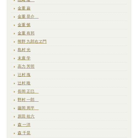
金重 巌
金重 晃介
金重 愫
金重 有邦
熊野 九郎右ヱ門
島村 光
末廣 学
高力 芳照
辻村 塊
辻村 唯
長岡 正巳
野村 一郎
藤岡 周平
原田 拾六
森 一洋
森 千晃