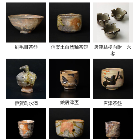
刷毛目茶盌
信楽土自然釉茶盌
唐津桔梗向附 六
客
絵唐津盃
伊賀鳥水滴
唐津茶盌