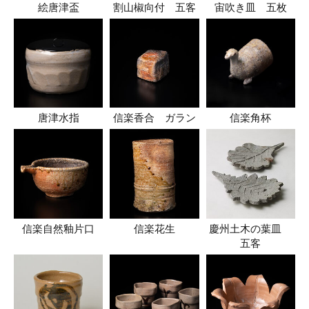
絵唐津盃
割山椒向付 五客
宙吹き皿 五枚
唐津水指
信楽香合 ガラン
信楽角杯
信楽自然釉片口
信楽花生
慶州土木の葉皿
五客