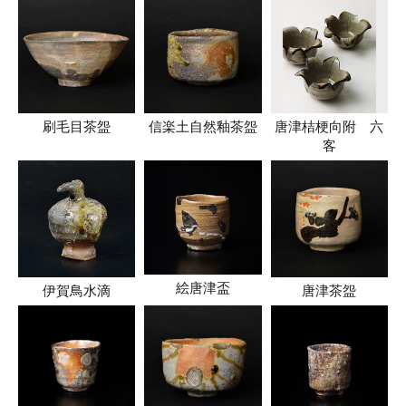
刷毛目茶盌
信楽土自然釉茶盌
唐津桔梗向附 六
客
絵唐津盃
伊賀鳥水滴
唐津茶盌