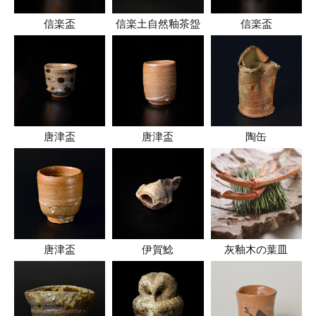
信楽盃
信楽土自然釉茶盌
信楽盃
唐津盃
唐津盃
陶缶
唐津盃
伊賀鯰
灰釉木の葉皿