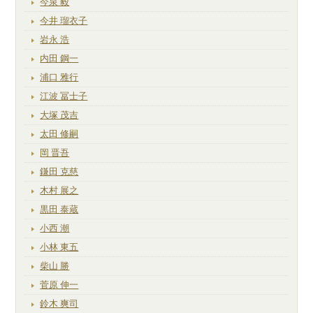
今泉 毅
今井 瑠衣子
岩永 浩
内田 鋼一
浦口 雅行
江波 冨士子
大塚 茂吉
太田 修嗣
岡 晋吾
鎌田 克慈
木村 展之
黒田 泰蔵
小西 潮
小林 東五
柴山 勝
菅原 伸一
鈴木 爽司