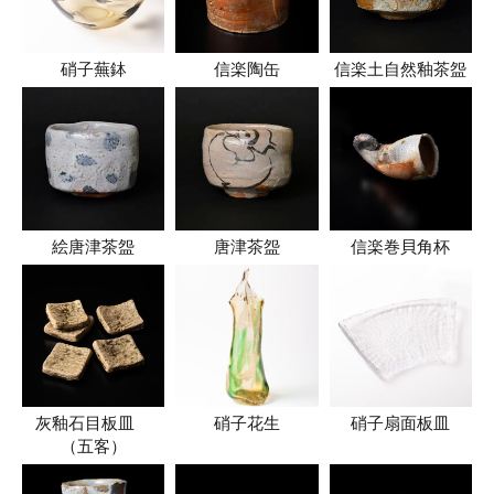
硝子蕪鉢
信楽陶缶
信楽土自然釉茶盌
絵唐津茶盌
唐津茶盌
信楽巻貝角杯
灰釉石目板皿
硝子花生
硝子扇面板皿
（五客）