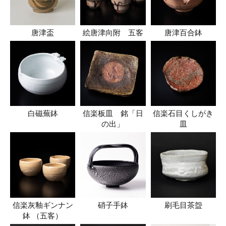
唐津盃
絵唐津向附 五客
唐津百合鉢
白磁蕪鉢
信楽板皿 銘「日
信楽石目くしがき
の出」
皿
信楽灰釉ギンナン
硝子手鉢
刷毛目茶盌
鉢 （五客）