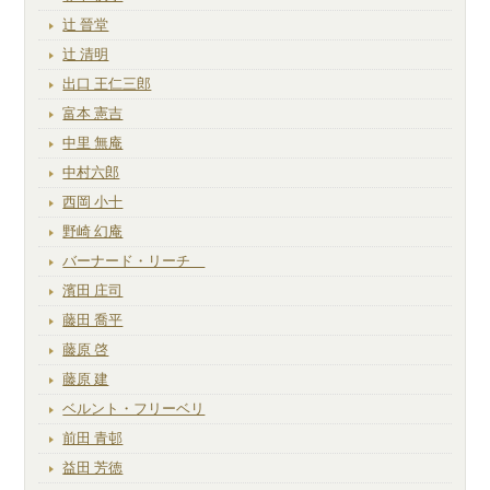
辻 晉堂
辻 清明
出口 王仁三郎
富本 憲吉
中里 無庵
中村六郎
西岡 小十
野崎 幻庵
バーナード・リーチ
濱田 庄司
藤田 喬平
藤原 啓
藤原 建
ベルント・フリーベリ
前田 青邨
益田 芳徳