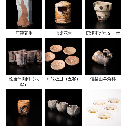
唐津花生
信楽花生
唐津雨だれ文向付
絵唐津向附（六
蕪紋板皿（五客）
信楽山羊角杯
客）