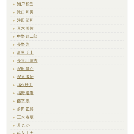
瀬戸 毅己
滝口 和男
津田 清和
直木 美佐
中野 欽二郎
長野 烈
新里 明士
長谷川 清吉
深田 健介
深見 陶治
福永幾夫
福野 道隆
藤平 寧
前田 正博
正木 春蔵
升 たか
松永 圭太