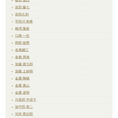
板谷 波山
岩田 藤七
岩田久利
宇田川 抱青
梅澤 隆眞
江崎 一生
岡部 嶺男
各務鑛三
各務 周海
加藤 唐九郎
加藤 土師萌
金重 陶陽
金重 素山
金重 道明
川喜田 半泥子
加守田 章二
河井 寛次郎