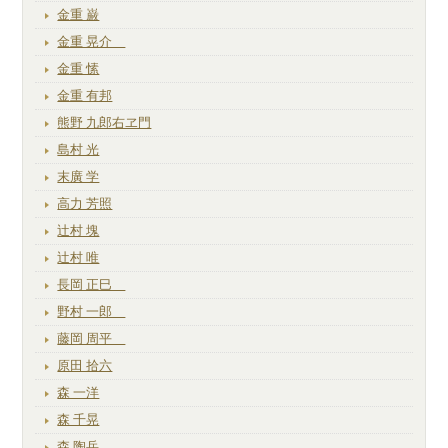
金重 巌
金重 晃介
金重 愫
金重 有邦
熊野 九郎右ヱ門
島村 光
末廣 学
高力 芳照
辻村 塊
辻村 唯
長岡 正巳
野村 一郎
藤岡 周平
原田 拾六
森 一洋
森 千晃
森 陶岳