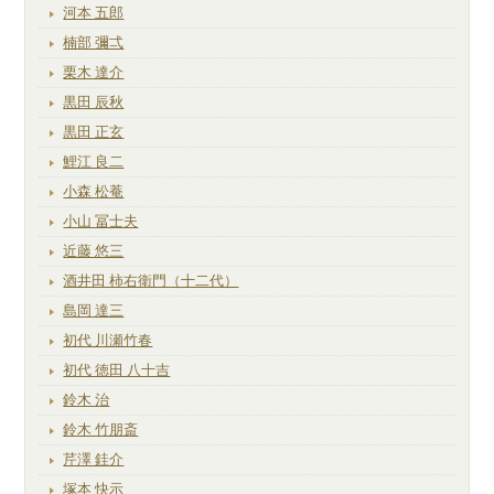
河本 五郎
楠部 彌弌
栗木 達介
黒田 辰秋
黒田 正玄
鯉江 良二
小森 松菴
小山 冨士夫
近藤 悠三
酒井田 柿右衛門（十二代）
島岡 達三
初代 川瀬竹春
初代 徳田 八十吉
鈴木 治
鈴木 竹朋斎
芹澤 銈介
塚本 快示