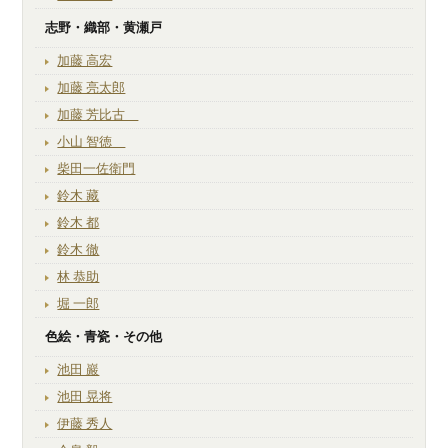
志野・織部・黄瀬戸
加藤 高宏
加藤 亮太郎
加藤 芳比古
小山 智徳
柴田一佐衛門
鈴木 藏
鈴木 都
鈴木 徹
林 恭助
堀 一郎
色絵・青瓷・その他
池田 巖
池田 晃将
伊藤 秀人