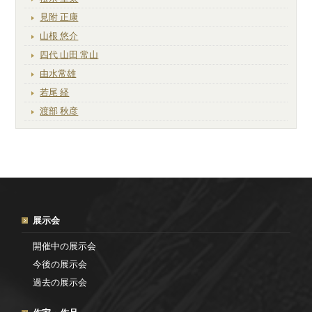
見附 正康
山根 悠介
四代 山田 常山
由水常雄
若尾 経
渡部 秋彦
展示会
開催中の展示会
今後の展示会
過去の展示会