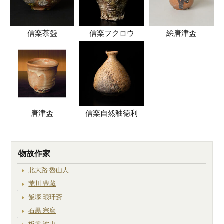
信楽茶盌
信楽フクロウ
絵唐津盃
唐津盃
信楽自然釉徳利
物故作家
北大路 魯山人
荒川 豊藏
飯塚 琅玕斎
石黒 宗麿