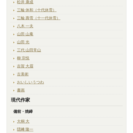
松井 康成
三輪 休和（十代休雪）
三輪 壽雪（十一代休雪）
八木 一夫
山田 山庵
山田 光
三代 山田常山
柳 宗悦
吉賀 大眉
古美術
おいしいうつわ
書画
現代作家
備前・焼締
大桐 大
隠﨑 隆一