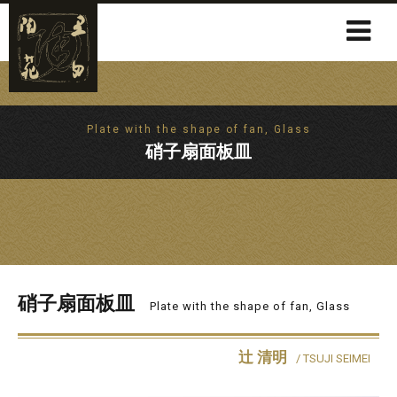
Plate with the shape of fan, Glass
硝子扇面板皿
硝子扇面板皿
Plate with the shape of fan, Glass
辻 清明
/ TSUJI SEIMEI