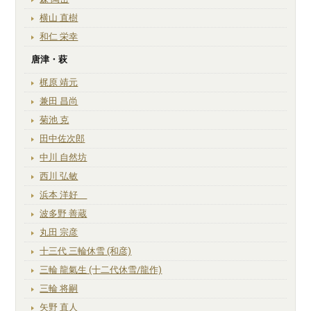
横山 直樹
和仁 栄幸
唐津・萩
梶原 靖元
兼田 昌尚
菊池 克
田中佐次郎
中川 自然坊
西川 弘敏
浜本 洋好
波多野 善蔵
丸田 宗彦
十三代 三輪休雪 (和彦)
三輪 龍氣生 (十二代休雪/龍作)
三輪 将嗣
矢野 直人