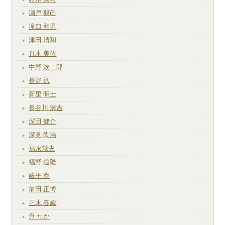
瀬戸 毅己
滝口 和男
津田 清和
直木 美佐
中野 欽二郎
長野 烈
新里 明士
長谷川 清吉
深田 健介
深見 陶治
福永幾夫
福野 道隆
藤平 寧
前田 正博
正木 春蔵
升 たか