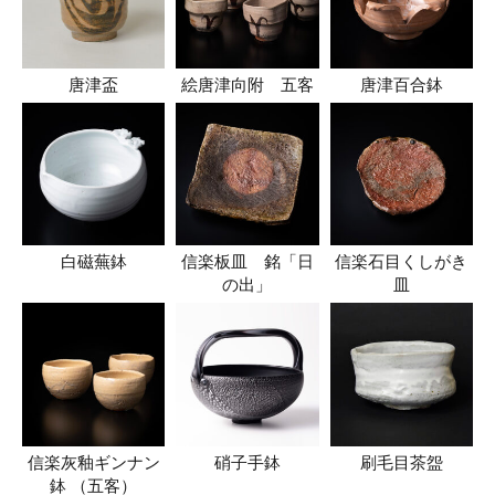
唐津盃
絵唐津向附 五客
唐津百合鉢
白磁蕪鉢
信楽板皿 銘「日
信楽石目くしがき
の出」
皿
信楽灰釉ギンナン
硝子手鉢
刷毛目茶盌
鉢 （五客）