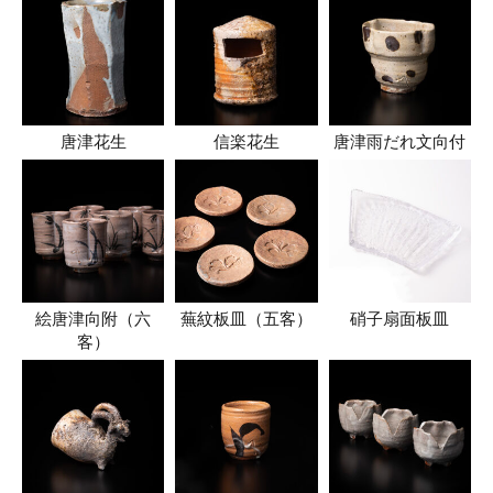
唐津花生
信楽花生
唐津雨だれ文向付
絵唐津向附（六
蕪紋板皿（五客）
硝子扇面板皿
客）