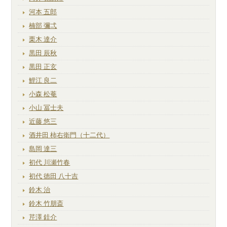
河本 五郎
楠部 彌弌
栗木 達介
黒田 辰秋
黒田 正玄
鯉江 良二
小森 松菴
小山 冨士夫
近藤 悠三
酒井田 柿右衛門（十二代）
島岡 達三
初代 川瀬竹春
初代 徳田 八十吉
鈴木 治
鈴木 竹朋斎
芹澤 銈介