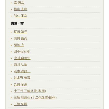
森 陶岳
横山 直樹
和仁 栄幸
唐津・萩
梶原 靖元
兼田 昌尚
菊池 克
田中佐次郎
中川 自然坊
西川 弘敏
浜本 洋好
波多野 善蔵
丸田 宗彦
十三代 三輪休雪 (和彦)
三輪 龍氣生 (十二代休雪/龍作)
三輪 将嗣