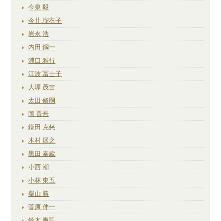
今泉 毅
今井 瑠衣子
岩永 浩
内田 鋼一
浦口 雅行
江波 冨士子
大塚 茂吉
太田 修嗣
岡 晋吾
鎌田 克慈
木村 展之
黒田 泰蔵
小西 潮
小林 東五
柴山 勝
菅原 伸一
鈴木 爽司