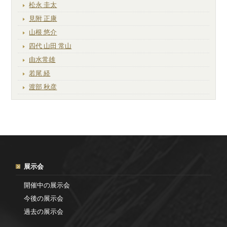
松永 圭太
見附 正康
山根 悠介
四代 山田 常山
由水常雄
若尾 経
渡部 秋彦
展示会
開催中の展示会
今後の展示会
過去の展示会