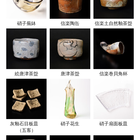
硝子蕪鉢
信楽陶缶
信楽土自然釉茶盌
絵唐津茶盌
唐津茶盌
信楽巻貝角杯
灰釉石目板皿
硝子花生
硝子扇面板皿
（五客）