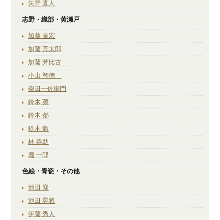
矢野 直人
志野・織部・黄瀬戸
加藤 高宏
加藤 亮太郎
加藤 芳比古
小山 智徳
柴田一佐衛門
鈴木 藏
鈴木 都
鈴木 徹
林 恭助
堀 一郎
色絵・青瓷・その他
池田 巖
池田 晃将
伊藤 秀人