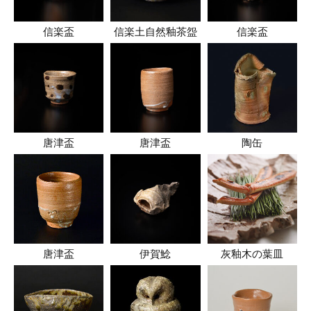
信楽盃
信楽土自然釉茶盌
信楽盃
唐津盃
唐津盃
陶缶
唐津盃
伊賀鯰
灰釉木の葉皿