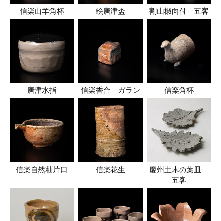
信楽山羊角杯
絵唐津盃
割山椒向付 五客
唐津水指
信楽香合 ガラン
信楽角杯
信楽自然釉片口
信楽花生
慶州土木の葉皿
五客