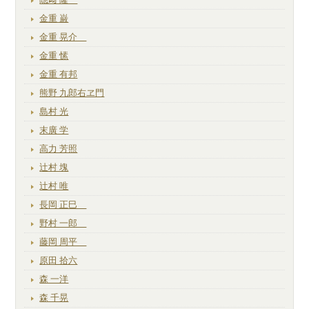
金重 巌
金重 晃介
金重 愫
金重 有邦
熊野 九郎右ヱ門
島村 光
末廣 学
高力 芳照
辻村 塊
辻村 唯
長岡 正巳
野村 一郎
藤岡 周平
原田 拾六
森 一洋
森 千晃