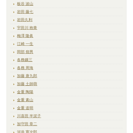
板谷 波山
岩田 藤七
岩田久利
宇田川 抱青
梅澤 隆眞
江崎 一生
岡部 嶺男
各務鑛三
各務 周海
加藤 唐九郎
加藤 土師萌
金重 陶陽
金重 素山
金重 道明
川喜田 半泥子
加守田 章二
河井 寛次郎