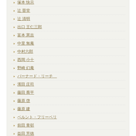
塚本 快示
辻 晉堂
辻 清明
出口 王仁三郎
富本 憲吉
中里 無庵
中村六郎
西岡 小十
野崎 幻庵
バーナード・リーチ
濱田 庄司
藤田 喬平
藤原 啓
藤原 建
ベルント・フリーベリ
前田 青邨
益田 芳徳