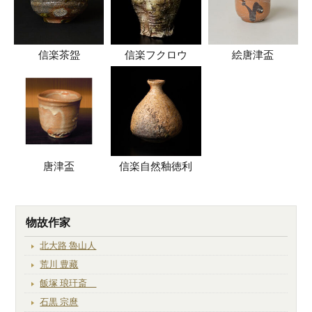
信楽茶盌
信楽フクロウ
絵唐津盃
唐津盃
信楽自然釉徳利
物故作家
北大路 魯山人
荒川 豊藏
飯塚 琅玕斎
石黒 宗麿