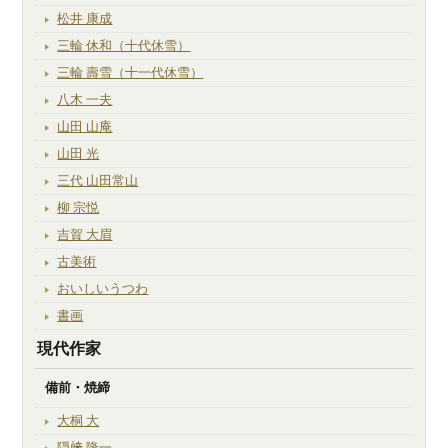
松井 康成
三輪 休和（十代休雪）
三輪 壽雪（十一代休雪）
八木 一夫
山田 山庵
山田 光
三代 山田常山
柳 宗悦
吉賀 大眉
古美術
おいしいうつわ
書画
現代作家
備前・焼締
大桐 大
隠﨑 隆一