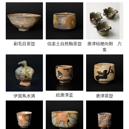
刷毛目茶盌
信楽土自然釉茶盌
唐津桔梗向附 六
客
絵唐津盃
伊賀鳥水滴
唐津茶盌