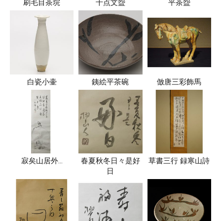
刷毛目茶垸
千点文盌
平茶盌
白瓷小壷
銕絵平茶碗
倣唐三彩飾馬
寂矣山居外…
春夏秋冬日々是好
草書三行 録寒山詩
日