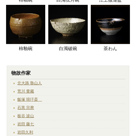
柿釉碗
白濁破碗
茶わん
物故作家
北大路 魯山人
荒川 豊藏
飯塚 琅玕斎
石黒 宗麿
板谷 波山
岩田 藤七
岩田久利