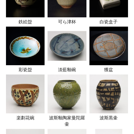
鉄絵盌
可ら津杯
白瓷盒子
彩瓷盌
淡藍釉碗
獲盆
楽劃花碗
波斯釉陶家曼陀羅
波斯黒壷
壷