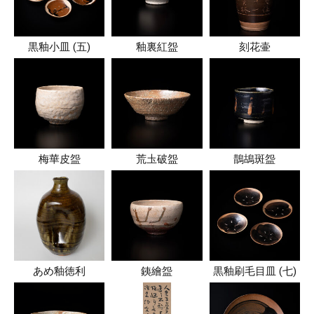
黒釉小皿 (五)
釉裏紅盌
刻花壷
梅華皮盌
荒圡破盌
鵲鴣斑盌
あめ釉徳利
銕繪盌
黒釉刷毛目皿 (七)