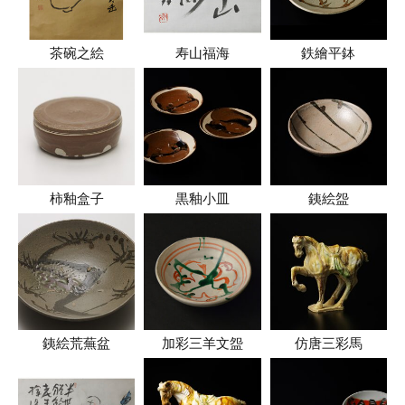
茶碗之絵
寿山福海
鉄繪平鉢
柿釉盒子
黒釉小皿
銕絵盌
銕絵荒蕪盆
加彩三羊文盌
仿唐三彩馬