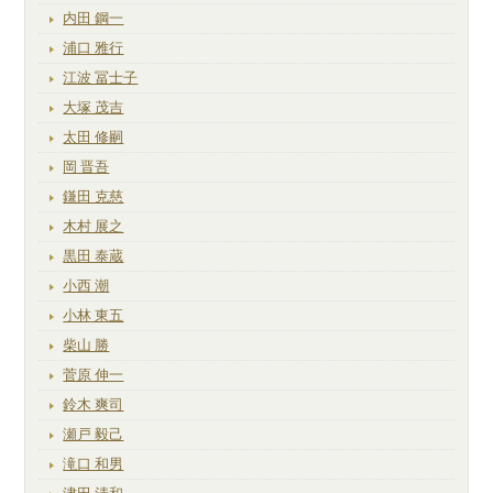
内田 鋼一
浦口 雅行
江波 冨士子
大塚 茂吉
太田 修嗣
岡 晋吾
鎌田 克慈
木村 展之
黒田 泰蔵
小西 潮
小林 東五
柴山 勝
菅原 伸一
鈴木 爽司
瀬戸 毅己
滝口 和男