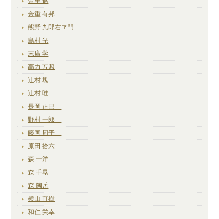
金重 愫
金重 有邦
熊野 九郎右ヱ門
島村 光
末廣 学
高力 芳照
辻村 塊
辻村 唯
長岡 正巳
野村 一郎
藤岡 周平
原田 拾六
森 一洋
森 千晃
森 陶岳
横山 直樹
和仁 栄幸