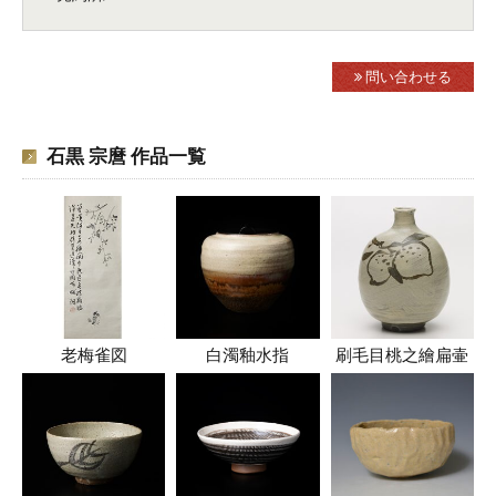
問い合わせる
石黒 宗麿 作品一覧
老梅雀図
白濁釉水指
刷毛目桃之繪扁壷