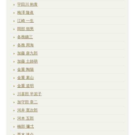
宇田川 抱青
梅澤 隆眞
江崎 一生
岡部 嶺男
各務鑛三
各務 周海
加藤 唐九郎
加藤 土師萌
金重 陶陽
金重 素山
金重 道明
川喜田 半泥子
加守田 章二
河井 寛次郎
河本 五郎
楠部 彌弌
栗木 達介