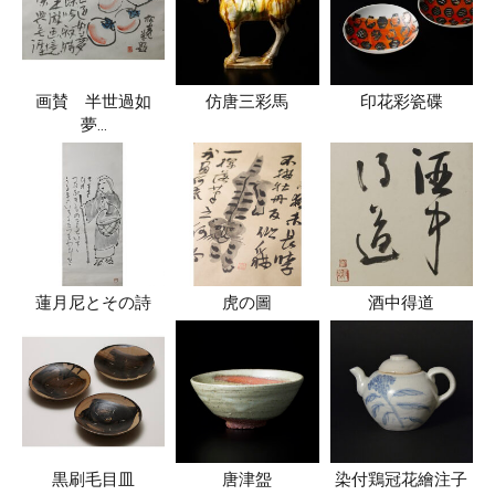
画賛 半世過如
仿唐三彩馬
印花彩瓷碟
夢…
蓮月尼とその詩
虎の圖
酒中得道
黒刷毛目皿
唐津盌
染付鶏冠花繪注子