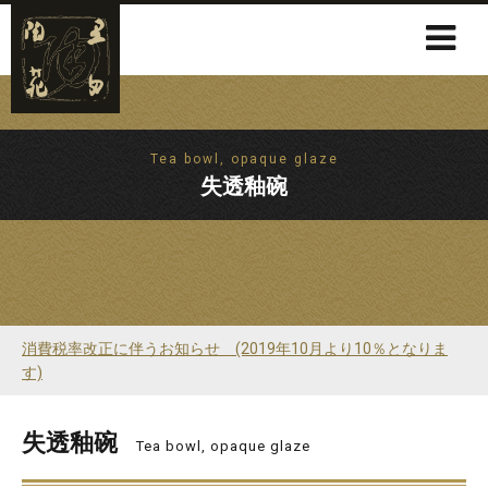
Tea bowl, opaque glaze
失透釉碗
消費税率改正に伴うお知らせ (2019年10月より10％となりま
す)
失透釉碗
Tea bowl, opaque glaze