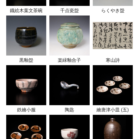
鐡絵木葉文茶碗
千点瓷盌
らくやき盌
黒釉盌
楽緑釉合子
寒山詩
鉄繪小服
陶匙
繪唐津小皿 (五)