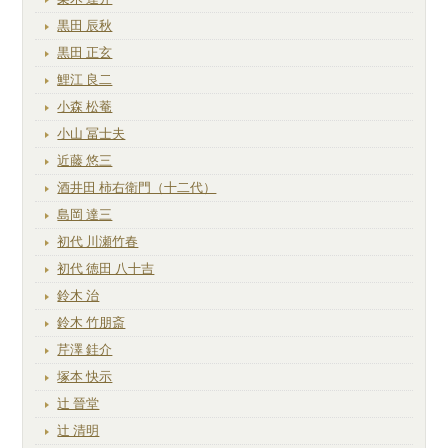
黒田 辰秋
黒田 正玄
鯉江 良二
小森 松菴
小山 冨士夫
近藤 悠三
酒井田 柿右衛門（十二代）
島岡 達三
初代 川瀬竹春
初代 徳田 八十吉
鈴木 治
鈴木 竹朋斎
芹澤 銈介
塚本 快示
辻 晉堂
辻 清明