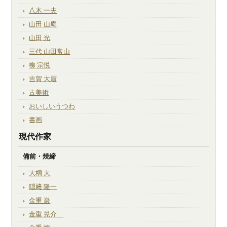
八木 一夫
山田 山庵
山田 光
三代 山田常山
柳 宗悦
吉賀 大眉
古美術
おいしいうつわ
書画
現代作家
備前・焼締
大桐 大
隠﨑 隆一
金重 巌
金重 晃介