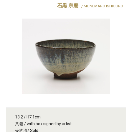
石黒 宗麿
/ MUNEMARO ISHIGURO
13.2 / H7.1cm
共箱 / with box signed by artist
売約済/ Sold