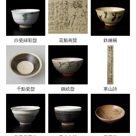
白瓷緑彩盌
花魁画賛
鉄繪碗
千點瓷盌
銕絵盌
寒山詩