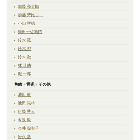
加藤 亮太郎
加藤 芳比古
小山 智徳
柴田一佐衛門
鈴木 藏
鈴木 都
鈴木 徹
林 恭助
堀 一郎
色絵・青瓷・その他
池田 巖
池田 晃将
伊藤 秀人
今泉 毅
今井 瑠衣子
岩永 浩