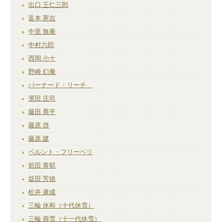
出口 王仁三郎
富本 憲吉
中里 無庵
中村六郎
西岡 小十
野崎 幻庵
バーナード・リーチ
濱田 庄司
藤田 喬平
藤原 啓
藤原 建
ベルント・フリーベリ
前田 青邨
益田 芳徳
松井 康成
三輪 休和（十代休雪）
三輪 壽雪（十一代休雪）