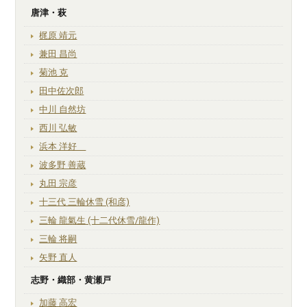
唐津・萩
梶原 靖元
兼田 昌尚
菊池 克
田中佐次郎
中川 自然坊
西川 弘敏
浜本 洋好
波多野 善蔵
丸田 宗彦
十三代 三輪休雪 (和彦)
三輪 龍氣生 (十二代休雪/龍作)
三輪 将嗣
矢野 直人
志野・織部・黄瀬戸
加藤 高宏