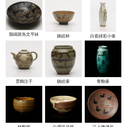
鵲鴣斑魚文平鉢
銕絵杯
白瓷緑彩小壷
雲鶴注子
銕絵壷
青釉壷
柿釉碗
白濁弦月碗
江上微漣盆