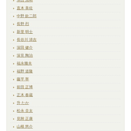
津田 清和
直木 美佐
中野 欽二郎
長野 烈
新里 明士
長谷川 清吉
深田 健介
深見 陶治
福永幾夫
福野 道隆
藤平 寧
前田 正博
正木 春蔵
升 たか
松永 圭太
見附 正康
山根 悠介