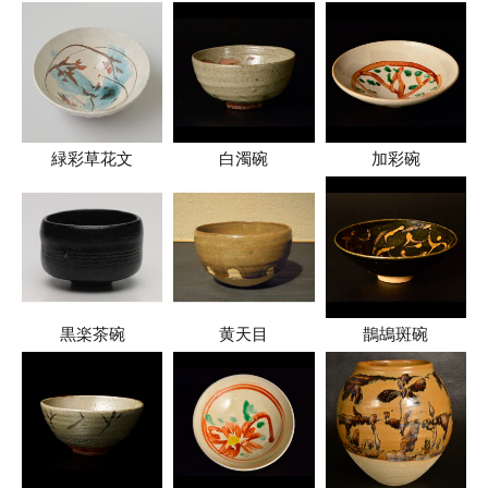
緑彩草花文
白濁碗
加彩碗
黒楽茶碗
黄天目
鵲鴣斑碗