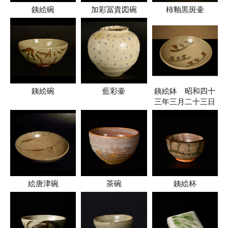
銕絵碗
加彩冨貴図碗
柿釉黒斑壷
銕絵碗
藍彩壷
銕絵鉢 昭和四十
三年三月二十三日
絵唐津碗
茶碗
銕絵杯