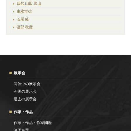
四代 山田 常山
由水常雄
若尾 経
渡部 秋彦
展示会
開催中の展示会
今後の展示会
過去の展示会
作家・作品
作家・作品・作家陶歴
酒盃百選