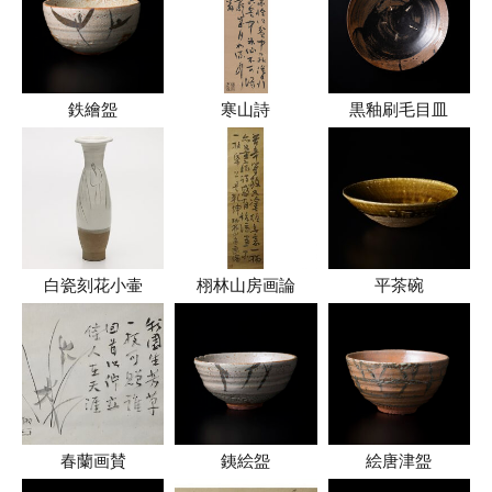
鉄繪盌
寒山詩
黒釉刷毛目皿
白瓷刻花小壷
栩林山房画論
平茶碗
春蘭画賛
銕絵盌
絵唐津盌