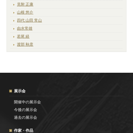
見附 正康
山根 悠介
四代 山田 常山
由水常雄
若尾 経
渡部 秋彦
展示会
開催中の展示会
今後の展示会
過去の展示会
作家・作品