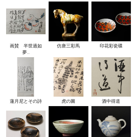
画賛 半世過如
仿唐三彩馬
印花彩瓷碟
夢…
蓮月尼とその詩
虎の圖
酒中得道