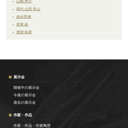
山根 悠介
四代 山田 常山
由水常雄
若尾 経
渡部 秋彦
展示会
開催中の展示会
今後の展示会
過去の展示会
作家・作品
作家・作品・作家陶歴