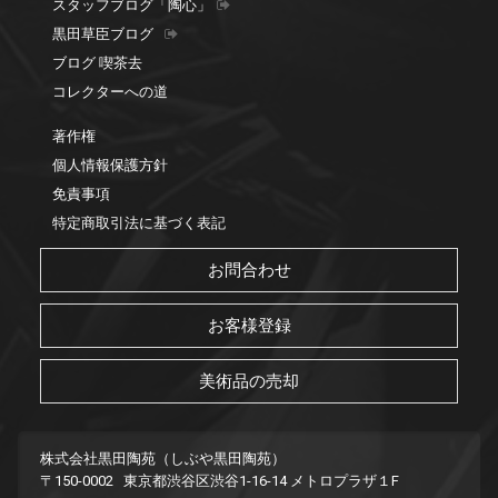
スタッフブログ「陶心」
黒田草臣ブログ
ブログ 喫茶去
コレクターへの道
著作権
個人情報保護方針
免責事項
特定商取引法に基づく表記
お問合わせ
お客様登録
美術品の売却
株式会社黒田陶苑（しぶや黒田陶苑）
〒150-0002 東京都渋谷区渋谷1-16-14 メトロプラザ１F