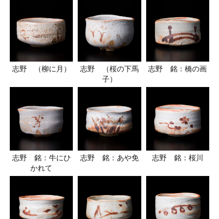
志野 （柳に月）
志野 （桜の下馬
志野 銘：橋の画
子）
志野 銘：牛にひ
志野 銘：あや免
志野 銘：桜川
かれて