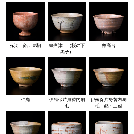
赤楽 銘：春駒
絵唐津 （桜の下
割高台
馬子）
伯庵
伊羅保片身替内刷
伊羅保片身替内刷
毛
毛 銘：三國