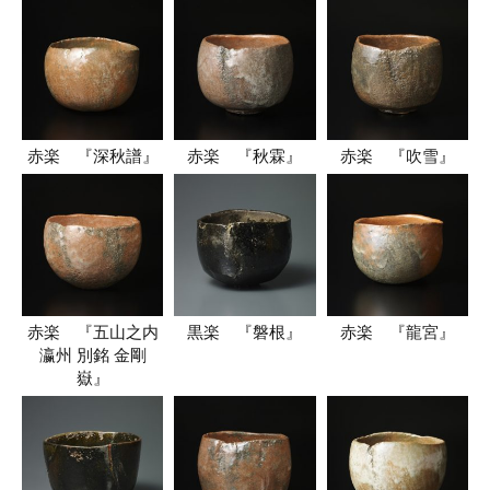
赤楽 『深秋譜』
赤楽 『秋霖』
赤楽 『吹雪』
赤楽 『五山之内
黒楽 『磐根』
赤楽 『龍宮』
瀛州 別銘 金剛
嶽』