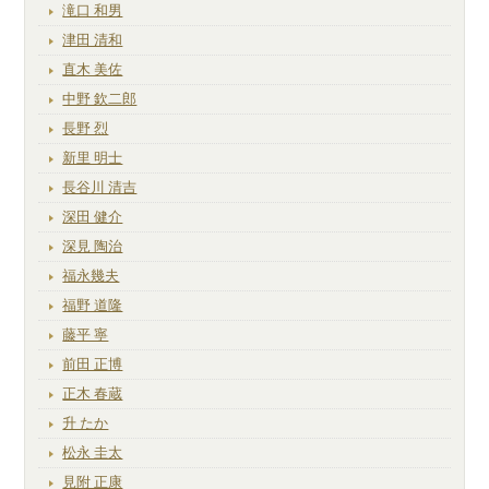
滝口 和男
津田 清和
直木 美佐
中野 欽二郎
長野 烈
新里 明士
長谷川 清吉
深田 健介
深見 陶治
福永幾夫
福野 道隆
藤平 寧
前田 正博
正木 春蔵
升 たか
松永 圭太
見附 正康