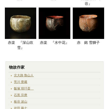
谷』
赤楽 『深山吹
赤楽 『水中花』
赤 銘 雪獅子
雪』
物故作家
北大路 魯山人
荒川 豊藏
飯塚 琅玕斎
石黒 宗麿
板谷 波山
岩田 藤七