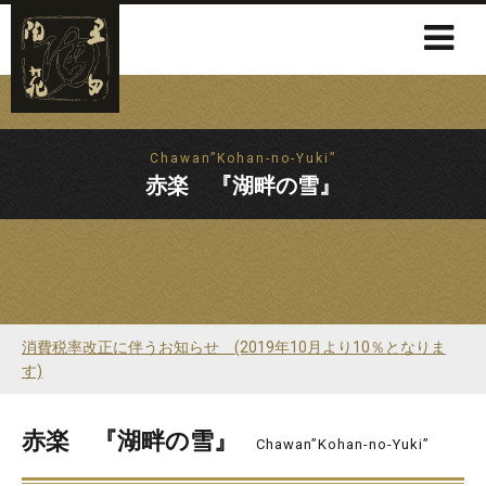
Chawan”Kohan-no-Yuki”
赤楽 『湖畔の雪』
消費税率改正に伴うお知らせ (2019年10月より10％となりま
す)
赤楽 『湖畔の雪』
Chawan”Kohan-no-Yuki”