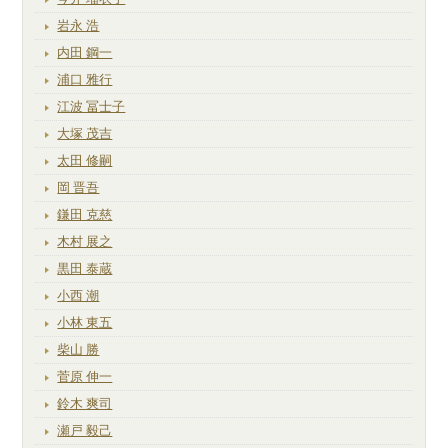
岩永 浩
内田 鋼一
浦口 雅行
江波 冨士子
大塚 茂吉
太田 修嗣
岡 晋吾
鎌田 克慈
木村 展之
黒田 泰蔵
小西 潮
小林 東五
柴山 勝
菅原 伸一
鈴木 爽司
瀬戸 毅己