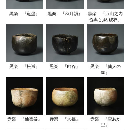
黒楽 『巌壁』
黒楽 『秋月韻』
黒楽 『五山之内
岱輿 別銘 破衣』
黒楽 『松嵐』
黒楽 『幽谷』
黒楽 『仙人の
家』
赤楽 『仙雲谷』
赤楽 『大福』
赤楽 『雪あか
里』