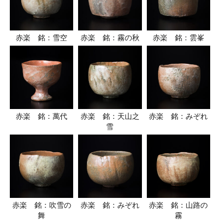
赤楽 銘：雪空
赤楽 銘：霧の秋
赤楽 銘：雲峯
赤楽 銘：萬代
赤楽 銘：天山之
赤楽 銘：みぞれ
雪
赤楽 銘：吹雪の
赤楽 銘：みぞれ
赤楽 銘：山路の
舞
霧