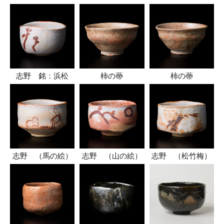
志野 銘：浜松
柿の蔕
柿の蔕
志野 （馬の絵）
志野 （山の絵）
志野 （松竹梅）