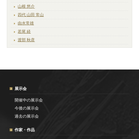
山根 悠介
四代 山田 常山
由水常雄
若尾 経
渡部 秋彦
展示会
開催中の展示会
今後の展示会
過去の展示会
作家・作品