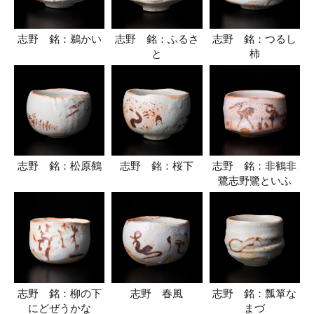
志野 銘：鵜かい
志野 銘：ふるさ
志野 銘：つるし
と
柿
志野 銘：松原鶴
志野 銘：桜下
志野 銘：非鶴非
鷺志野鷺といふ
志野 銘：柳の下
志野 春風
志野 銘：瓢箪な
にどぜうかな
まづ