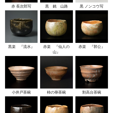
赤 長次郎写
黒 銘 山路
黒 ノンコウ写
黒楽 『流水』
赤楽 『仙人の
赤楽 『郭公』
山』
小井戸茶碗
柿の蔕茶碗
割高台茶碗