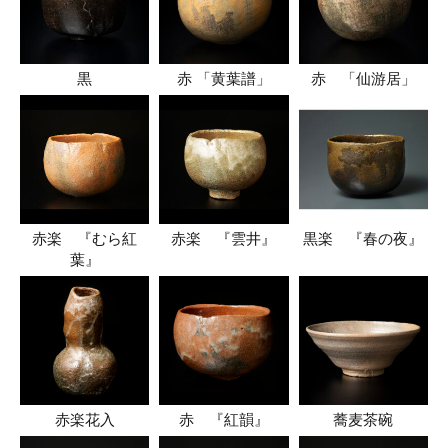
黒
赤 「黄葉譜」
赤 「仙游居」
赤楽 『むら紅
赤楽 『雲井』
黒楽 『春の夜』
葉』
赤楽花入
赤 『紅韻』
蕎麦茶碗