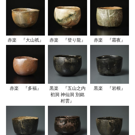
赤楽 『大山祇』
赤楽 『登り龍』
赤楽 『霜夜』
赤楽 『多福』
黒楽 『五山之内
黒楽 『岩根』
初洞 神仙洞 別銘
村雲』