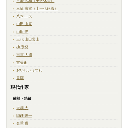
三輪 休和（十代休雪）
三輪 壽雪（十一代休雪）
八木 一夫
山田 山庵
山田 光
三代 山田常山
柳 宗悦
吉賀 大眉
古美術
おいしいうつわ
書画
現代作家
備前・焼締
大桐 大
隠﨑 隆一
金重 巌