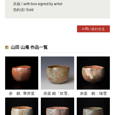
共箱 / with box signed by artist
売約済/ Sold
問い合わせる
山田 山庵 作品一覧
赤 銘 : 華井棠
赤楽 銘「吹雪」
赤楽 銘：瑞雪