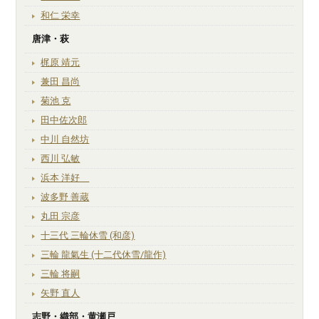
和仁 栄幸
唐津・萩
梶原 靖元
兼田 昌尚
菊池 克
田中佐次郎
中川 自然坊
西川 弘敏
浜本 洋好
波多野 善蔵
丸田 宗彦
十三代 三輪休雪 (和彦)
三輪 龍氣生 (十二代休雪/龍作)
三輪 将嗣
矢野 直人
志野・織部・黄瀬戸