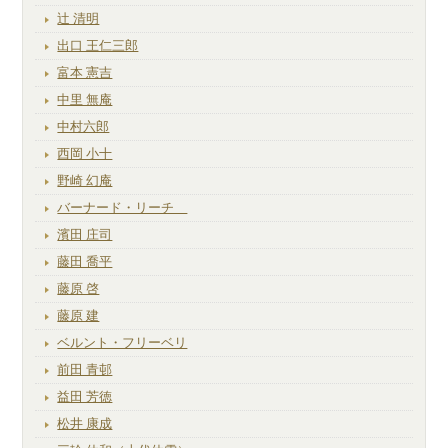
辻 清明
出口 王仁三郎
富本 憲吉
中里 無庵
中村六郎
西岡 小十
野崎 幻庵
バーナード・リーチ
濱田 庄司
藤田 喬平
藤原 啓
藤原 建
ベルント・フリーベリ
前田 青邨
益田 芳徳
松井 康成