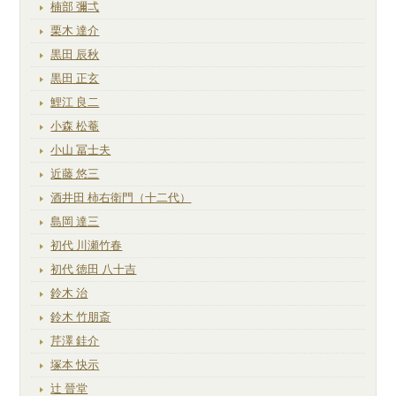
楠部 彌弌
栗木 達介
黒田 辰秋
黒田 正玄
鯉江 良二
小森 松菴
小山 冨士夫
近藤 悠三
酒井田 柿右衛門（十二代）
島岡 達三
初代 川瀬竹春
初代 徳田 八十吉
鈴木 治
鈴木 竹朋斎
芹澤 銈介
塚本 快示
辻 晉堂