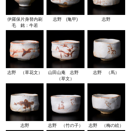
伊羅保片身替内刷
志野 (亀甲)
志野
毛 銘：牛若
志野 （草花文）
山田山庵 志野
志野 （馬）
（草文）
志野
志野 （竹の子）
志野 （梅の絵）