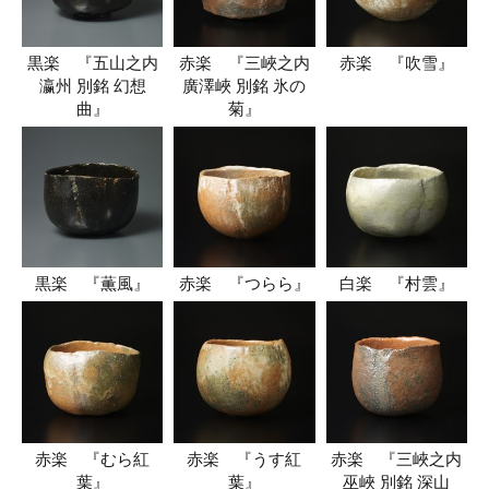
黒楽 『五山之内
赤楽 『三峽之内
赤楽 『吹雪』
瀛州 別銘 幻想
廣澤峽 別銘 氷の
曲』
菊』
黒楽 『薫風』
赤楽 『つらら』
白楽 『村雲』
赤楽 『むら紅
赤楽 『うす紅
赤楽 『三峽之内
葉』
葉』
巫峽 別銘 深山