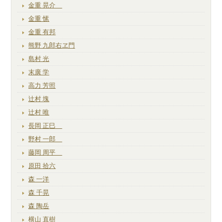
金重 晃介
金重 愫
金重 有邦
熊野 九郎右ヱ門
島村 光
末廣 学
高力 芳照
辻村 塊
辻村 唯
長岡 正巳
野村 一郎
藤岡 周平
原田 拾六
森 一洋
森 千晃
森 陶岳
横山 直樹