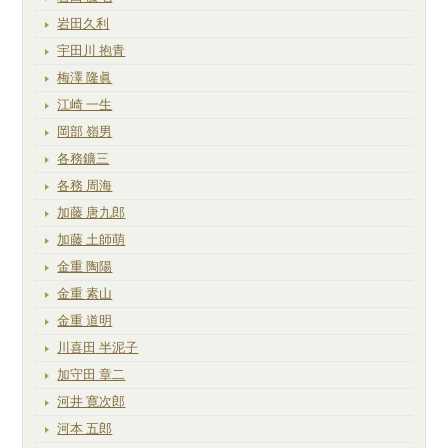
岩田久利
宇田川 抱青
梅澤 隆眞
江崎 一生
岡部 嶺男
各務鑛三
各務 周海
加藤 唐九郎
加藤 土師萌
金重 陶陽
金重 素山
金重 道明
川喜田 半泥子
加守田 章二
河井 寛次郎
河本 五郎