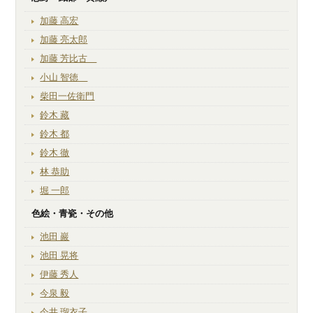
加藤 高宏
加藤 亮太郎
加藤 芳比古
小山 智徳
柴田一佐衛門
鈴木 藏
鈴木 都
鈴木 徹
林 恭助
堀 一郎
色絵・青瓷・その他
池田 巖
池田 晃将
伊藤 秀人
今泉 毅
今井 瑠衣子