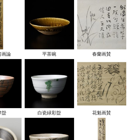
房画論
平茶碗
春蘭画賛
津盌
白瓷緑彩盌
花魁画賛