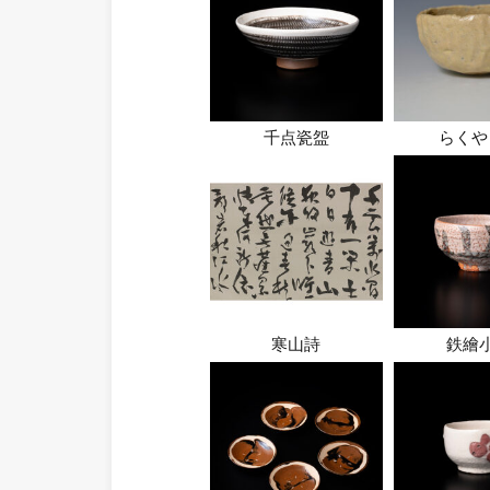
千点瓷盌
らくや
寒山詩
鉄繪