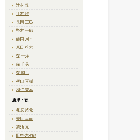
辻村 塊
辻村 唯
長岡 正巳
野村 一郎
藤岡 周平
原田 拾六
森 一洋
森 千晃
森 陶岳
横山 直樹
和仁 栄幸
唐津・萩
梶原 靖元
兼田 昌尚
菊池 克
田中佐次郎