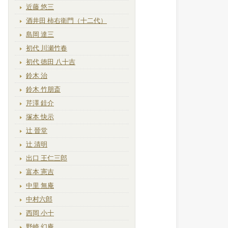
近藤 悠三
酒井田 柿右衛門（十二代）
島岡 達三
初代 川瀬竹春
初代 徳田 八十吉
鈴木 治
鈴木 竹朋斎
芹澤 銈介
塚本 快示
辻 晉堂
辻 清明
出口 王仁三郎
富本 憲吉
中里 無庵
中村六郎
西岡 小十
野崎 幻庵