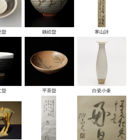
瓷盌
銕絵盌
寒山詩
文盌
平茶盌
白瓷小壷