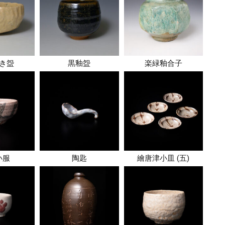
き盌
黒釉盌
楽緑釉合子
小服
陶匙
繪唐津小皿 (五)