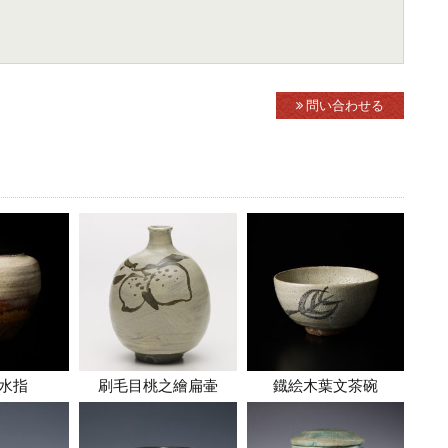
問い合わせる
水指
刷毛目桃之繪扁壷
鐡絵木葉文茶碗