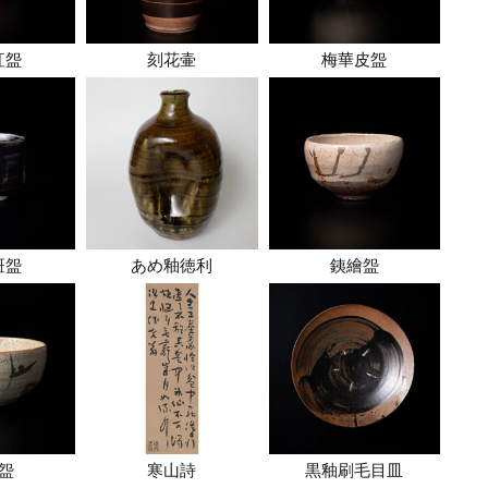
紅盌
刻花壷
梅華皮盌
斑盌
あめ釉徳利
銕繪盌
盌
寒山詩
黒釉刷毛目皿