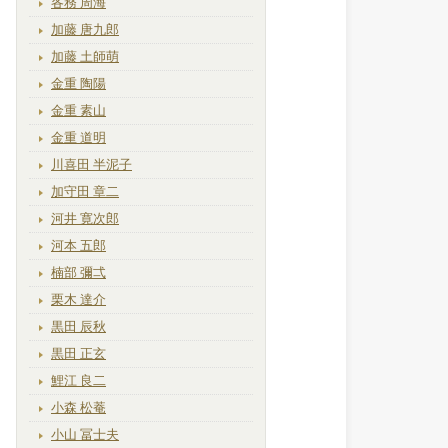
各務 周海
加藤 唐九郎
加藤 土師萌
金重 陶陽
金重 素山
金重 道明
川喜田 半泥子
加守田 章二
河井 寛次郎
河本 五郎
楠部 彌弌
栗木 達介
黒田 辰秋
黒田 正玄
鯉江 良二
小森 松菴
小山 冨士夫