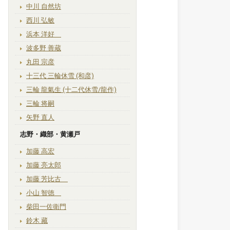
中川 自然坊
西川 弘敏
浜本 洋好
波多野 善蔵
丸田 宗彦
十三代 三輪休雪 (和彦)
三輪 龍氣生 (十二代休雪/龍作)
三輪 将嗣
矢野 直人
志野・織部・黄瀬戸
加藤 高宏
加藤 亮太郎
加藤 芳比古
小山 智徳
柴田一佐衛門
鈴木 藏