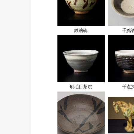
鉄繪碗
千點
刷毛目茶垸
千点