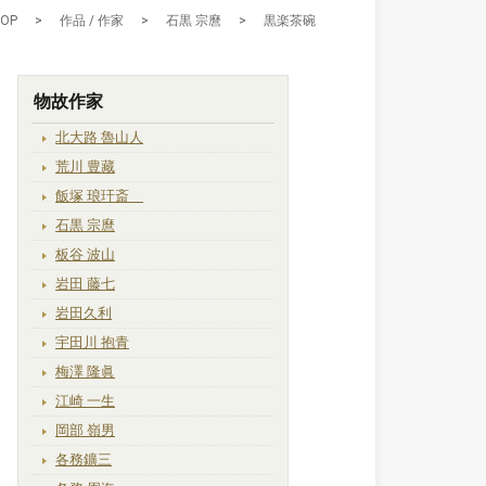
TOP
>
作品 / 作家
>
石黒 宗麿
>
黒楽茶碗
物故作家
北大路 魯山人
荒川 豊藏
飯塚 琅玕斎
石黒 宗麿
板谷 波山
岩田 藤七
岩田久利
宇田川 抱青
梅澤 隆眞
江崎 一生
岡部 嶺男
各務鑛三