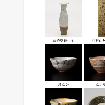
白瓷刻花小壷
栩林山
銕絵盌
絵唐