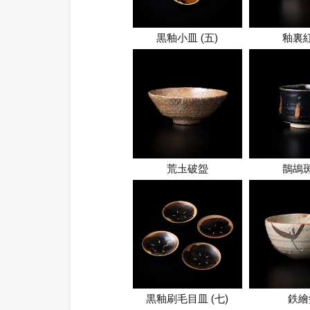
黒釉小皿 (五)
釉裏
荒圡破盌
鵲鴣
黒釉刷毛目皿 (七)
鉄繪