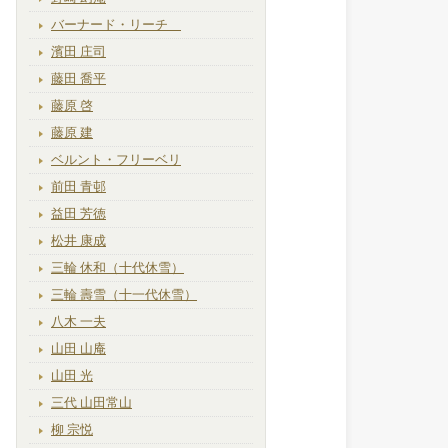
バーナード・リーチ
濱田 庄司
藤田 喬平
藤原 啓
藤原 建
ベルント・フリーベリ
前田 青邨
益田 芳徳
松井 康成
三輪 休和（十代休雪）
三輪 壽雪（十一代休雪）
八木 一夫
山田 山庵
山田 光
三代 山田常山
柳 宗悦