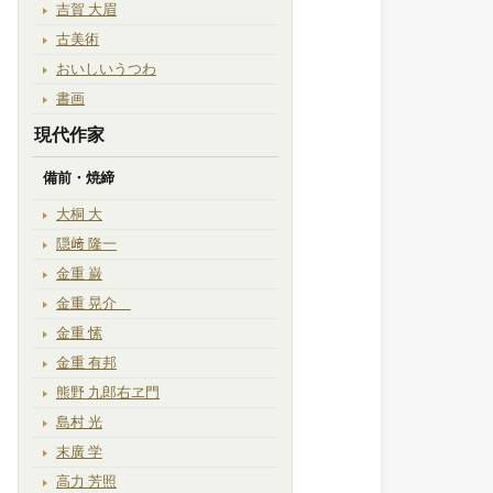
吉賀 大眉
古美術
おいしいうつわ
書画
現代作家
備前・焼締
大桐 大
隠﨑 隆一
金重 巌
金重 晃介
金重 愫
金重 有邦
熊野 九郎右ヱ門
島村 光
末廣 学
高力 芳照