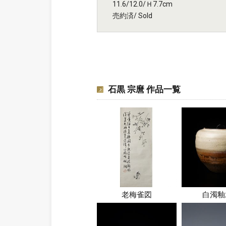
11.6/12.0/Ｈ7.7cm
売約済/ Sold
石黒 宗麿 作品一覧
老梅雀図
白濁釉