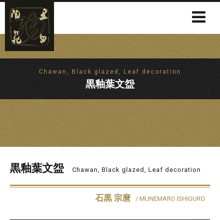
Chawan, Black glazed, Leaf decoration
黒釉葉文盌
黒釉葉文盌
Chawan, Black glazed, Leaf decoration
石黒 宗麿
/ MUNEMARO ISHIGURO