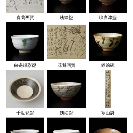
春蘭画賛
銕絵盌
絵唐津盌
白瓷緑彩盌
花魁画賛
鉄繪碗
千點瓷盌
銕絵盌
寒山詩