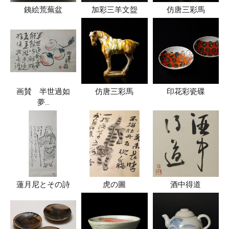
銕絵荒蕪盆
加彩三羊文盌
仿唐三彩馬
画賛 半世過如
仿唐三彩馬
印花彩瓷碟
夢…
蓮月尼とその詩
虎の圖
酒中得道