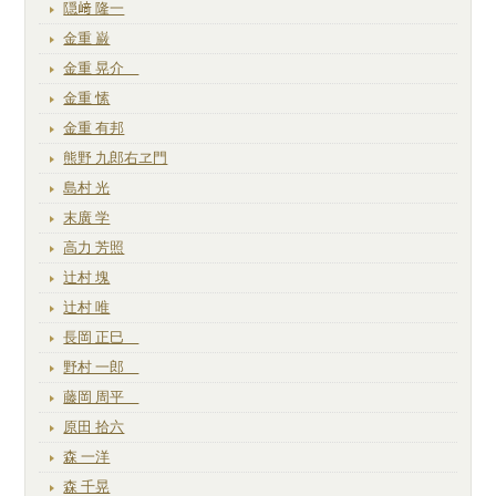
隠﨑 隆一
金重 巌
金重 晃介
金重 愫
金重 有邦
熊野 九郎右ヱ門
島村 光
末廣 学
高力 芳照
辻村 塊
辻村 唯
長岡 正巳
野村 一郎
藤岡 周平
原田 拾六
森 一洋
森 千晃