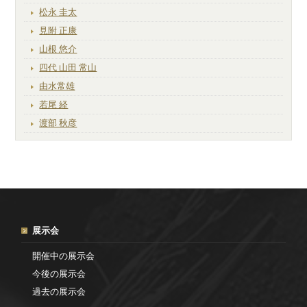
松永 圭太
見附 正康
山根 悠介
四代 山田 常山
由水常雄
若尾 経
渡部 秋彦
展示会
開催中の展示会
今後の展示会
過去の展示会