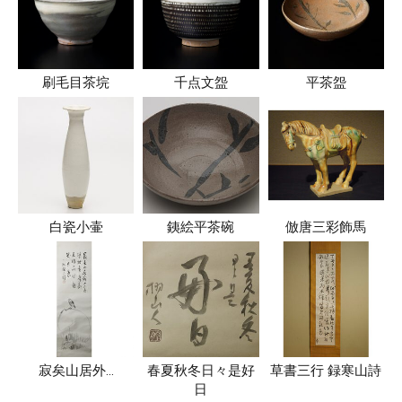
刷毛目茶垸
千点文盌
平茶盌
白瓷小壷
銕絵平茶碗
倣唐三彩飾馬
寂矣山居外…
春夏秋冬日々是好
草書三行 録寒山詩
日