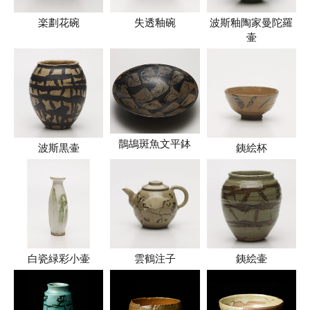
楽劃花碗
失透釉碗
波斯釉陶家曼陀羅
壷
鵲鴣斑魚文平鉢
波斯黒壷
銕絵杯
白瓷緑彩小壷
雲鶴注子
銕絵壷