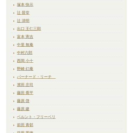
塚本 快示
辻 晉堂
辻 清明
出口 王仁三郎
富本 憲吉
中里 無庵
中村六郎
西岡 小十
野崎 幻庵
バーナード・リーチ
濱田 庄司
藤田 喬平
藤原 啓
藤原 建
ベルント・フリーベリ
前田 青邨
益田 芳徳