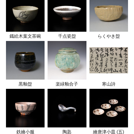
鐡絵木葉文茶碗
千点瓷盌
らくやき盌
黒釉盌
楽緑釉合子
寒山詩
鉄繪小服
陶匙
繪唐津小皿 (五)