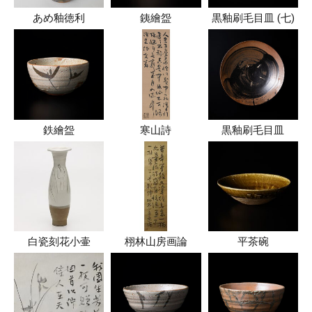
あめ釉徳利
銕繪盌
黒釉刷毛目皿 (七)
鉄繪盌
寒山詩
黒釉刷毛目皿
白瓷刻花小壷
栩林山房画論
平茶碗