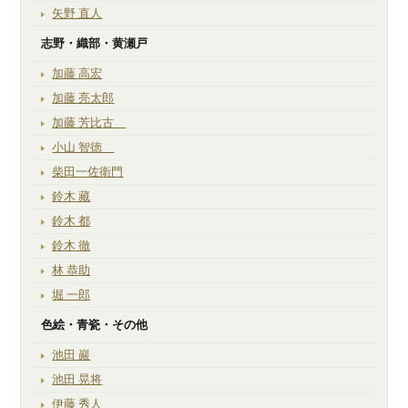
矢野 直人
志野・織部・黄瀬戸
加藤 高宏
加藤 亮太郎
加藤 芳比古
小山 智徳
柴田一佐衛門
鈴木 藏
鈴木 都
鈴木 徹
林 恭助
堀 一郎
色絵・青瓷・その他
池田 巖
池田 晃将
伊藤 秀人