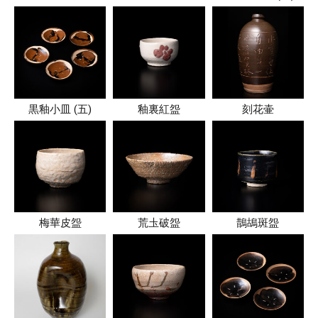
黒釉小皿 (五)
釉裏紅盌
刻花壷
梅華皮盌
荒圡破盌
鵲鴣斑盌