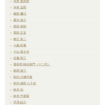
河井 寛次郎
河本 五郎
楠部 彌弌
栗木 達介
黒田 辰秋
黒田 正玄
鯉江 良二
小森 松菴
小山 冨士夫
近藤 悠三
酒井田 柿右衛門（十二代）
島岡 達三
初代 川瀬竹春
初代 徳田 八十吉
鈴木 治
鈴木 竹朋斎
芹澤 銈介