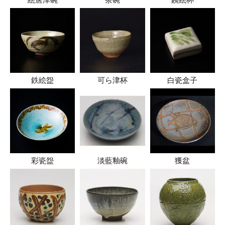
鉄絵盌
可ら津杯
白瓷盒子
彩瓷盌
淡藍釉碗
獲盆