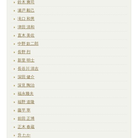
鈴木 爽司
瀬戸 毅己
滝口 和男
津田 清和
直木 美佐
中野 欽二郎
長野 烈
新里 明士
長谷川 清吉
深田 健介
深見 陶治
福永幾夫
福野 道隆
藤平 寧
前田 正博
正木 春蔵
升 たか