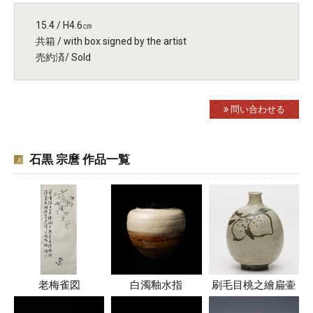
15.4 / H4.6㎝
共箱 / with box signed by the artist
売約済/ Sold
問い合わせる
石黒 宗麿 作品一覧
老梅雀図
白濁釉水指
刷毛目桃之繪扁壷