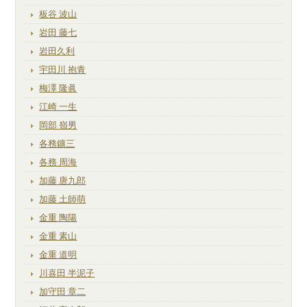
板谷 波山
岩田 藤七
岩田久利
宇田川 抱青
梅澤 隆眞
江崎 一生
岡部 嶺男
各務鑛三
各務 周海
加藤 唐九郎
加藤 土師萌
金重 陶陽
金重 素山
金重 道明
川喜田 半泥子
加守田 章二