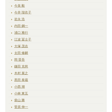
今泉 毅
今井 瑠衣子
岩永 浩
内田 鋼一
浦口 雅行
江波 冨士子
大塚 茂吉
太田 修嗣
岡 晋吾
鎌田 克慈
木村 展之
黒田 泰蔵
小西 潮
小林 東五
柴山 勝
菅原 伸一