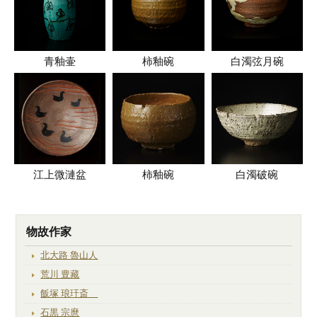
青釉壷
柿釉碗
白濁弦月碗
江上微漣盆
柿釉碗
白濁破碗
物故作家
北大路 魯山人
荒川 豊藏
飯塚 琅玕斎
石黒 宗麿