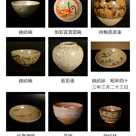
銕絵碗
加彩冨貴図碗
柿釉黒斑壷
銕絵碗
藍彩壷
銕絵鉢 昭和四十
三年三月二十三日
絵唐津碗
茶碗
銕絵杯