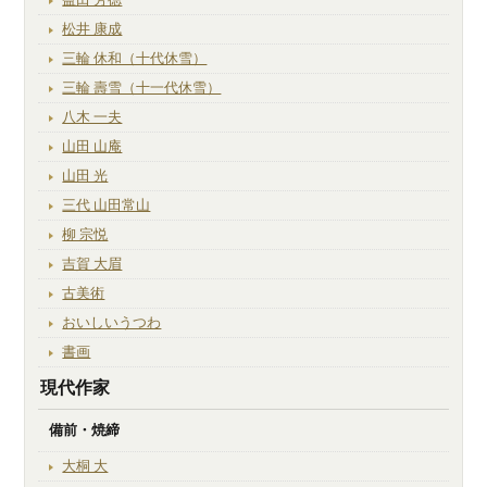
松井 康成
三輪 休和（十代休雪）
三輪 壽雪（十一代休雪）
八木 一夫
山田 山庵
山田 光
三代 山田常山
柳 宗悦
吉賀 大眉
古美術
おいしいうつわ
書画
現代作家
備前・焼締
大桐 大