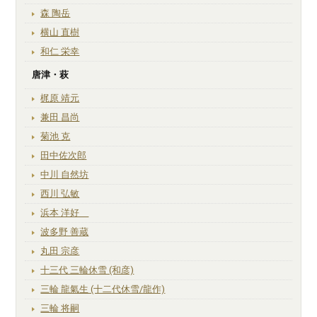
森 陶岳
横山 直樹
和仁 栄幸
唐津・萩
梶原 靖元
兼田 昌尚
菊池 克
田中佐次郎
中川 自然坊
西川 弘敏
浜本 洋好
波多野 善蔵
丸田 宗彦
十三代 三輪休雪 (和彦)
三輪 龍氣生 (十二代休雪/龍作)
三輪 将嗣