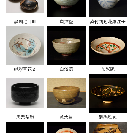
黒刷毛目皿
唐津盌
染付鶏冠花繪注子
緑彩草花文
白濁碗
加彩碗
黒楽茶碗
黄天目
鵲鴣斑碗