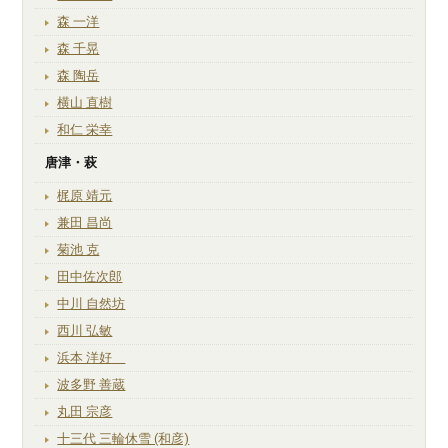
森 一洋
森 千晃
森 陶岳
横山 直樹
和仁 栄幸
唐津・萩
梶原 靖元
兼田 昌尚
菊池 克
田中佐次郎
中川 自然坊
西川 弘敏
浜本 洋好
波多野 善蔵
丸田 宗彦
十三代 三輪休雪 (和彦)