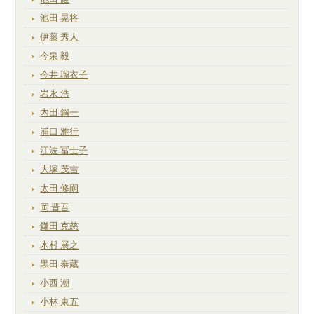
池田 晃将
伊藤 秀人
今泉 毅
今井 瑠衣子
岩永 浩
内田 鋼一
浦口 雅行
江波 冨士子
大塚 茂吉
太田 修嗣
岡 晋吾
鎌田 克慈
木村 展之
黒田 泰蔵
小西 潮
小林 東五