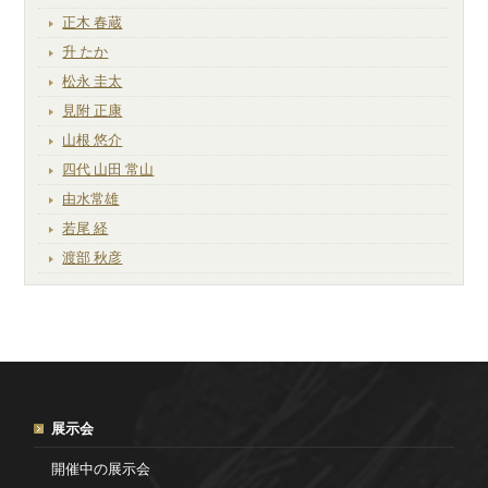
正木 春蔵
升 たか
松永 圭太
見附 正康
山根 悠介
四代 山田 常山
由水常雄
若尾 経
渡部 秋彦
展示会
開催中の展示会