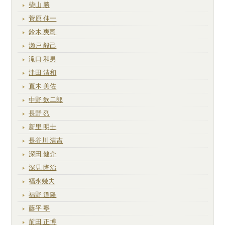
柴山 勝
菅原 伸一
鈴木 爽司
瀬戸 毅己
滝口 和男
津田 清和
直木 美佐
中野 欽二郎
長野 烈
新里 明士
長谷川 清吉
深田 健介
深見 陶治
福永幾夫
福野 道隆
藤平 寧
前田 正博