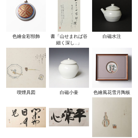
色繪金彩頸飾
書「山せまれば谷
白磁水注
細く深し…」
喫煙具図
白磁小壷
色繪風花雪月陶板