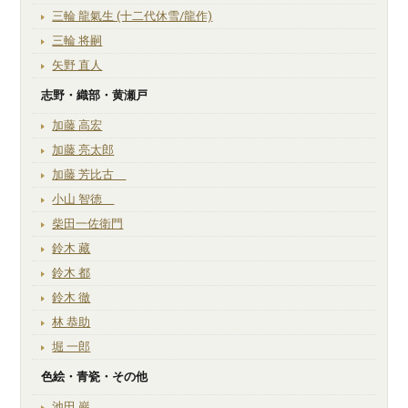
三輪 龍氣生 (十二代休雪/龍作)
三輪 将嗣
矢野 直人
志野・織部・黄瀬戸
加藤 高宏
加藤 亮太郎
加藤 芳比古
小山 智徳
柴田一佐衛門
鈴木 藏
鈴木 都
鈴木 徹
林 恭助
堀 一郎
色絵・青瓷・その他
池田 巖