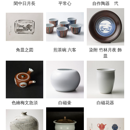
閑中日月長
平常心
自作陶器 弐
角皿之図
煎茶碗 六客
染附 竹林月夜 飾
皿
色繪梅文急須
白磁壷
白磁花器