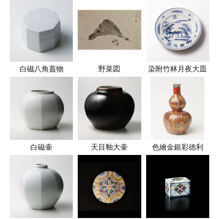
白磁八角蓋物
野菜図
染附竹林月夜大皿
白磁壷
天目釉大壷
色繪金銀彩徳利