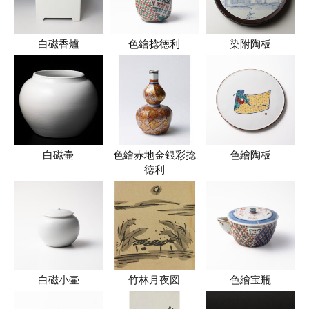
白磁香爐
色繪捻徳利
染附陶板
白磁壷
色繪赤地金銀彩捻
色繪陶板
徳利
白磁小壷
竹林月夜図
色繪宝瓶