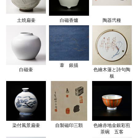
土焼扁壷
白磁香爐
陶器弐種
葦 銀描
白磁壷
色繪木蓮と詩句陶
板
染付風景扁壷
自製磁印三顆
色繪赤地金銀彩煎
茶碗 五客