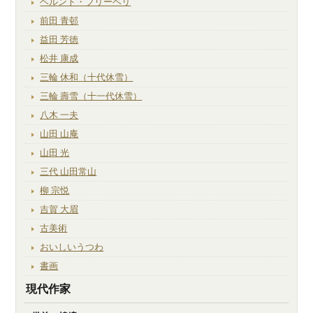
ベルント・フリーベリ
前田 青邨
益田 芳徳
松井 康成
三輪 休和（十代休雪）
三輪 壽雪（十一代休雪）
八木 一夫
山田 山庵
山田 光
三代 山田常山
柳 宗悦
吉賀 大眉
古美術
おいしいうつわ
書画
現代作家