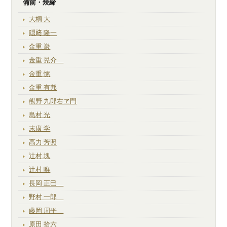
備前・焼締
大桐 大
隠﨑 隆一
金重 巌
金重 晃介
金重 愫
金重 有邦
熊野 九郎右ヱ門
島村 光
末廣 学
高力 芳照
辻村 塊
辻村 唯
長岡 正巳
野村 一郎
藤岡 周平
原田 拾六