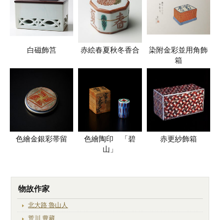
白磁飾筥
赤絵春夏秋冬香合
染附金彩並用角飾
箱
色繪金銀彩帯留
色繪陶印 「碧
赤更紗飾箱
山」
物故作家
北大路 魯山人
荒川 豊藏