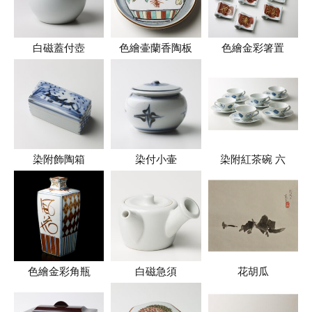
白磁蓋付壺
色繪壷蘭香陶板
色繪金彩箸置
染附飾陶箱
染付小壷
染附紅茶碗 六
色繪金彩角瓶
白磁急須
花胡瓜