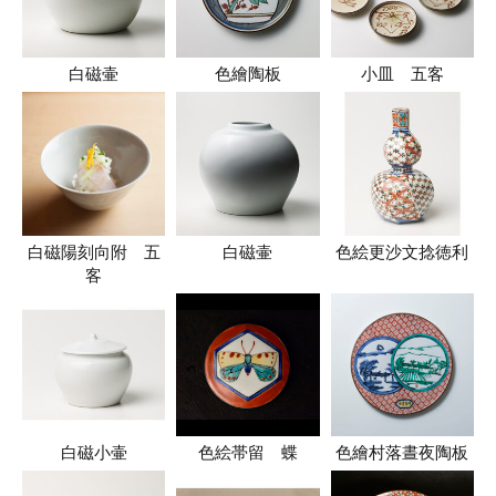
白磁壷
色繪陶板
小皿 五客
白磁陽刻向附 五
白磁壷
色絵更沙文捻徳利
客
白磁小壷
色絵帯留 蝶
色繪村落晝夜陶板