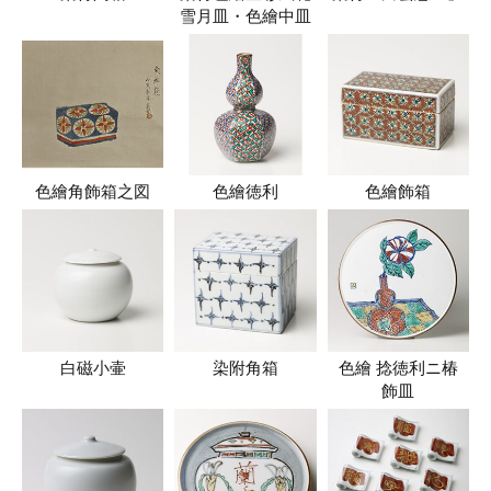
雪月皿・色繪中皿
色繪角飾箱之図
色繪徳利
色繪飾箱
白磁小壷
染附角箱
色繪 捻徳利ニ椿
飾皿