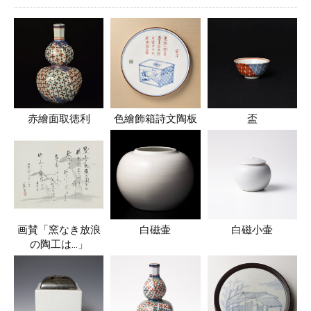
赤繪面取徳利
色繪飾箱詩文陶板
盃
画賛「窯なき放浪
白磁壷
白磁小壷
の陶工は…」