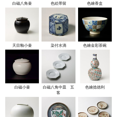
白磁八角壷
色絵帯留
色繪香盒
天目釉小壷
染付水滴
色繪金彩茶碗
白磁小壷
白磁八角中皿 五
色繪捻徳利
客