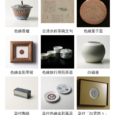
色繪香爐
古清水鈴茶碗文句
色繪菓子皿
色繪金彩帯留
色繪旅行用煎茶器
白磁壷
染付陶箱
染付色繪金彩風花
染付「白雲悠々」