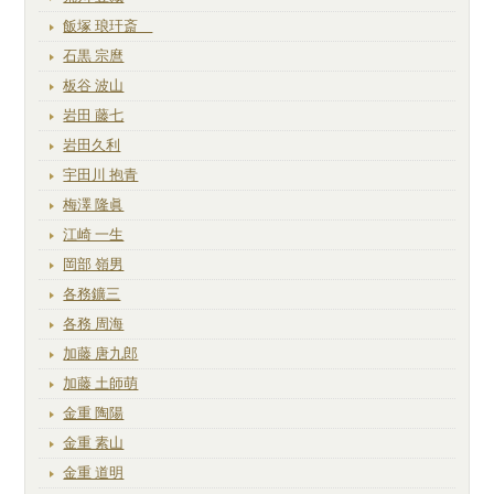
飯塚 琅玕斎
石黒 宗麿
板谷 波山
岩田 藤七
岩田久利
宇田川 抱青
梅澤 隆眞
江崎 一生
岡部 嶺男
各務鑛三
各務 周海
加藤 唐九郎
加藤 土師萌
金重 陶陽
金重 素山
金重 道明