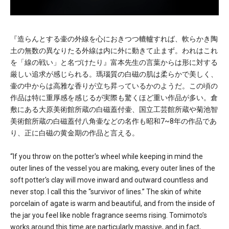
『造らんとする壷の外線を心におきつつ轆轤すれば、軟らかき陶
土の無数の異なりたる外線は内に外に動きて止まず。われはこれ
を「線の戦い」と名づけたり』富本先生の言葉からは形に対する
厳しい追求が感じられる。瑪瑙質の白磁の肌は柔らかで美しく、
壷の中からは高雅な香りが立ち昇っているかのようだ。この頃の
作品は特に重厚感を感じるが実際も驚くほど重い作品が多い。倉
敷にある大原美術館所蔵の白磁蓋付壷、国立工芸館所蔵や菊池智
美術館所蔵の白磁蓋付八角壷などの名作も昭和7~8年の作品であ
り、正に白磁の黄金期の作品と言える。
“If you throw on the potter's wheel while keeping in mind the
outer lines of the vessel you are making, every outer lines of the
soft potter's clay will move inward and outward countless and
never stop. I call this the “survivor of lines.” The skin of white
porcelain of agate is warm and beautiful, and from the inside of
the jar you feel like noble fragrance seems rising. Tomimoto’s
works around this time are particularly massive, and in fact,