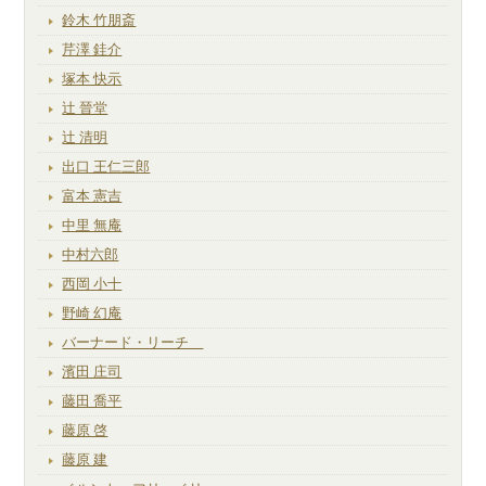
鈴木 竹朋斎
芹澤 銈介
塚本 快示
辻 晉堂
辻 清明
出口 王仁三郎
富本 憲吉
中里 無庵
中村六郎
西岡 小十
野崎 幻庵
バーナード・リーチ
濱田 庄司
藤田 喬平
藤原 啓
藤原 建