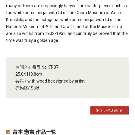
many of them are surprisingly heavy. The masterpieces such as
the white porcelain jar with lid of the Ohara Museum of Art in
Kurashiki, and the octagonal white porcelain jar with lid of the
National Museum of Arts and Crafts, and of the Musee Tomo
are also works from 1932-1933, and can truly be proved that the
time was truly a golden age.
お問合せ番号 No.KT-37
25.0/H18.8cm
共箱 / with wood box signed by artist
売約済/ Sold
問い合わせる
富本 憲吉 作品一覧