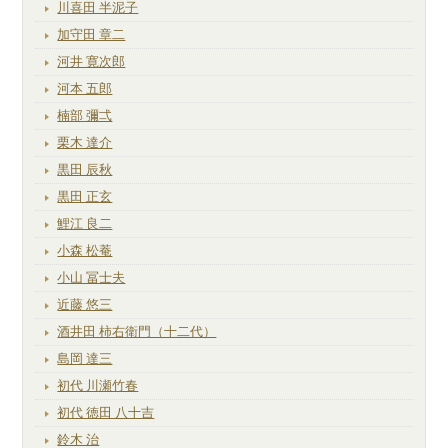
川喜田 半泥子
加守田 章二
河井 寛次郎
河本 五郎
楠部 彌弌
栗木 達介
黒田 辰秋
黒田 正玄
鯉江 良二
小森 松菴
小山 冨士夫
近藤 悠三
酒井田 柿右衛門（十二代）
島岡 達三
初代 川瀬竹春
初代 徳田 八十吉
鈴木 治