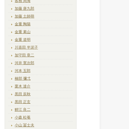
各務 周海
加藤 唐九郎
加藤 土師萌
金重 陶陽
金重 素山
金重 道明
川喜田 半泥子
加守田 章二
河井 寛次郎
河本 五郎
楠部 彌弌
栗木 達介
黒田 辰秋
黒田 正玄
鯉江 良二
小森 松菴
小山 冨士夫