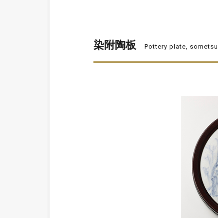
染附陶板
Pottery plate, somets