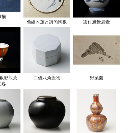
銀描
色繪木蓮と詩句陶板
染付風景扁壷
銀彩煎茶
白磁八角蓋物
野菜図
五客