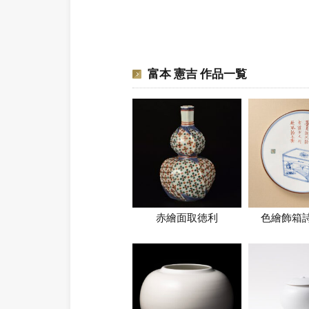
富本 憲吉 作品一覧
赤繪面取徳利
色繪飾箱