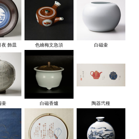
月夜 飾皿
色繪梅文急須
白磁壷
扁壷
白磁香爐
陶器弐種