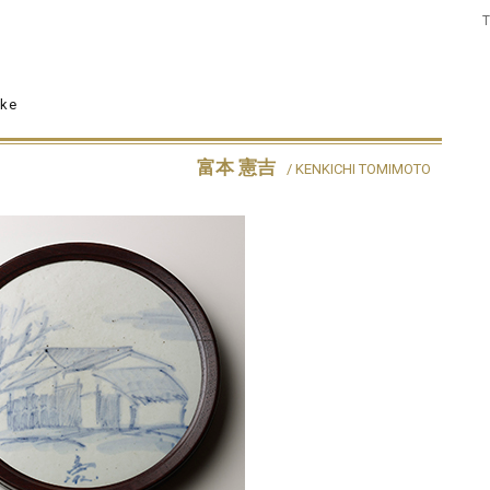
uke
富本 憲吉
/ KENKICHI TOMIMOTO