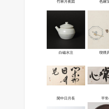
竹林月夜図
色繪
白磁水注
喫煙
閑中日月長
平常