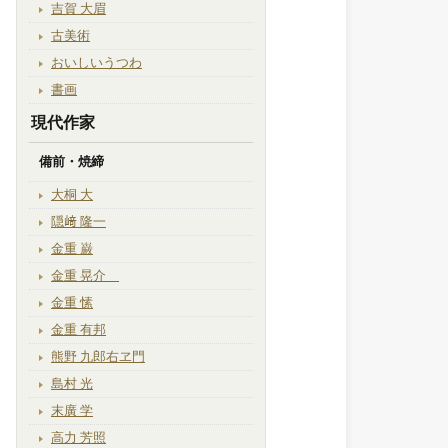
吉賀 大眉
古美術
おいしいうつわ
書画
現代作家
備前・焼締
大桐 大
隠﨑 隆一
金重 巌
金重 晃介
金重 愫
金重 有邦
熊野 九郎右ヱ門
島村 光
末廣 学
高力 芳照