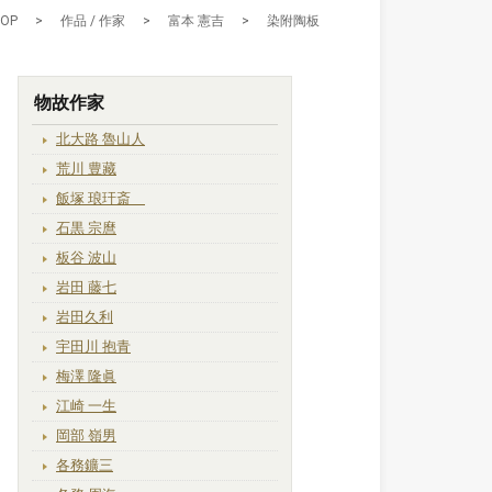
TOP
>
作品 / 作家
>
富本 憲吉
>
染附陶板
物故作家
北大路 魯山人
荒川 豊藏
飯塚 琅玕斎
石黒 宗麿
板谷 波山
岩田 藤七
岩田久利
宇田川 抱青
梅澤 隆眞
江崎 一生
岡部 嶺男
各務鑛三