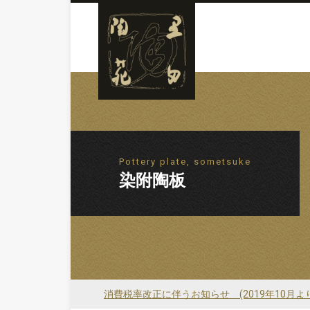
Pottery plate, sometsuke
染附陶板
消費税率改正に伴うお知らせ (2019年10月よ