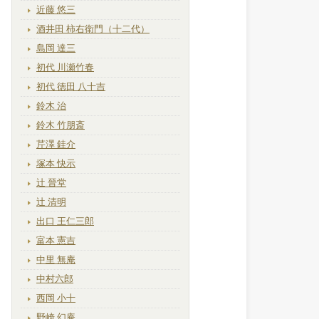
近藤 悠三
酒井田 柿右衛門（十二代）
島岡 達三
初代 川瀬竹春
初代 徳田 八十吉
鈴木 治
鈴木 竹朋斎
芹澤 銈介
塚本 快示
辻 晉堂
辻 清明
出口 王仁三郎
富本 憲吉
中里 無庵
中村六郎
西岡 小十
野崎 幻庵