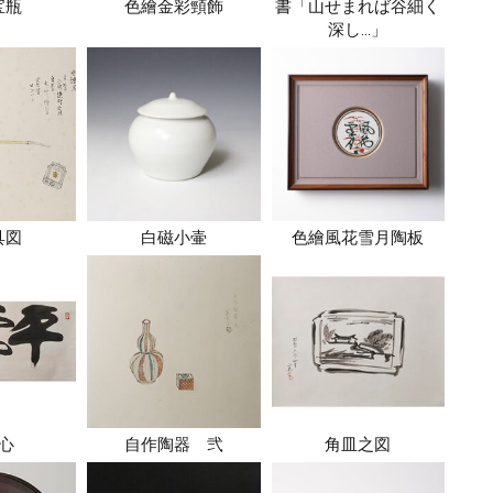
宝瓶
色繪金彩頸飾
書「山せまれば谷細く
深し…」
具図
白磁小壷
色繪風花雪月陶板
心
自作陶器 弐
角皿之図