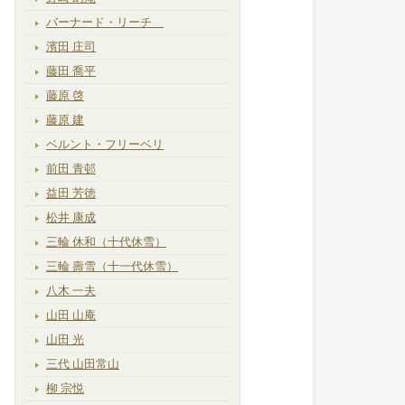
バーナード・リーチ
濱田 庄司
藤田 喬平
藤原 啓
藤原 建
ベルント・フリーベリ
前田 青邨
益田 芳徳
松井 康成
三輪 休和（十代休雪）
三輪 壽雪（十一代休雪）
八木 一夫
山田 山庵
山田 光
三代 山田常山
柳 宗悦