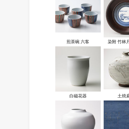
煎茶碗 六客
染附 竹林
白磁花器
土焼