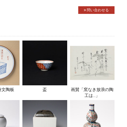
問い合わせる
詩文陶板
盃
画賛「窯なき放浪の陶
工は…」