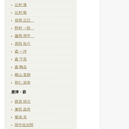
辻村 塊
辻村 唯
長岡 正巳
野村 一郎
藤岡 周平
原田 拾六
森 一洋
森 千晃
森 陶岳
横山 直樹
和仁 栄幸
唐津・萩
梶原 靖元
兼田 昌尚
菊池 克
田中佐次郎