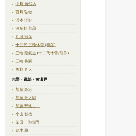
中川 自然坊
西川 弘敏
浜本 洋好
波多野 善蔵
丸田 宗彦
十三代 三輪休雪 (和彦)
三輪 龍氣生 (十二代休雪/龍作)
三輪 将嗣
矢野 直人
志野・織部・黄瀬戸
加藤 高宏
加藤 亮太郎
加藤 芳比古
小山 智徳
柴田一佐衛門
鈴木 藏