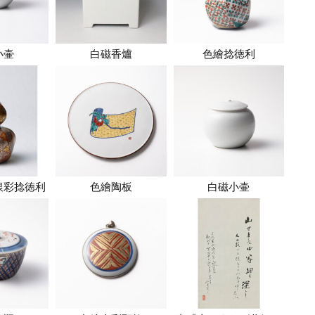
小壷
白磁香爐
色繪捻徳利
銀彩捻徳利
色繪陶板
白磁小壷