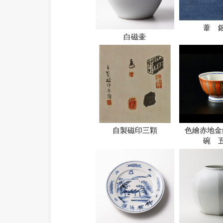
葦 
白磁壷
自製磁印三顆
色繪赤地金
碗 