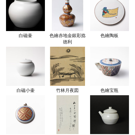
白磁壷
色繪赤地金銀彩捻
色繪陶板
徳利
白磁小壷
竹林月夜図
色繪宝瓶