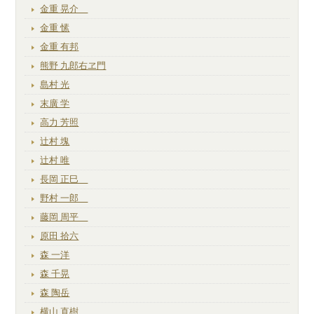
金重 晃介
金重 愫
金重 有邦
熊野 九郎右ヱ門
島村 光
末廣 学
高力 芳照
辻村 塊
辻村 唯
長岡 正巳
野村 一郎
藤岡 周平
原田 拾六
森 一洋
森 千晃
森 陶岳
横山 直樹