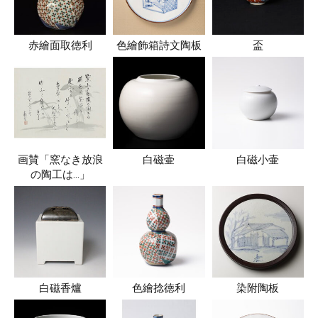
赤繪面取徳利
色繪飾箱詩文陶板
盃
画賛「窯なき放浪
白磁壷
白磁小壷
の陶工は…」
白磁香爐
色繪捻徳利
染附陶板