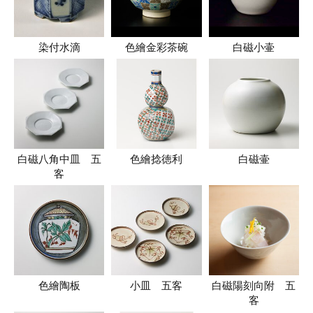
染付水滴
色繪金彩茶碗
白磁小壷
白磁八角中皿 五
色繪捻徳利
白磁壷
客
色繪陶板
小皿 五客
白磁陽刻向附 五
客