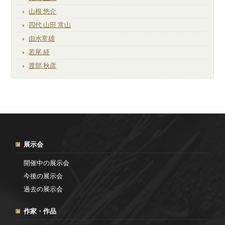
山根 悠介
四代 山田 常山
由水常雄
若尾 経
渡部 秋彦
展示会
開催中の展示会
今後の展示会
過去の展示会
作家・作品