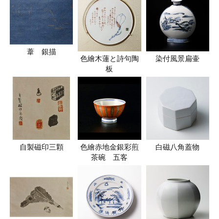
葦 銀描
色繪木蓮と詩句陶
染付風景扁壷
板
自製磁印三顆
色繪赤地金銀彩煎
白磁八角蓋物
茶碗 五客