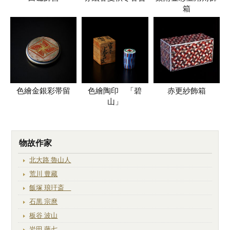
箱
色繪金銀彩帯留
色繪陶印 「碧
赤更紗飾箱
山」
物故作家
北大路 魯山人
荒川 豊藏
飯塚 琅玕斎
石黒 宗麿
板谷 波山
岩田 藤七