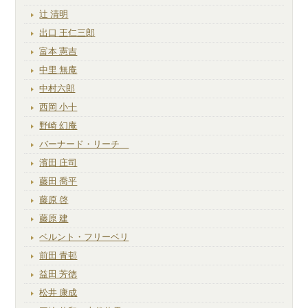
辻 清明
出口 王仁三郎
富本 憲吉
中里 無庵
中村六郎
西岡 小十
野崎 幻庵
バーナード・リーチ
濱田 庄司
藤田 喬平
藤原 啓
藤原 建
ベルント・フリーベリ
前田 青邨
益田 芳徳
松井 康成