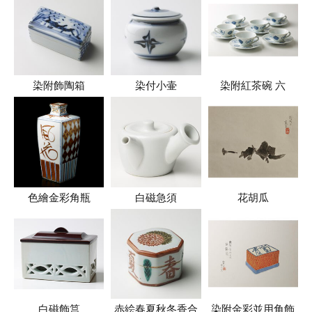
染附飾陶箱
染付小壷
染附紅茶碗 六
色繪金彩角瓶
白磁急須
花胡瓜
白磁飾筥
赤絵春夏秋冬香合
染附金彩並用角飾