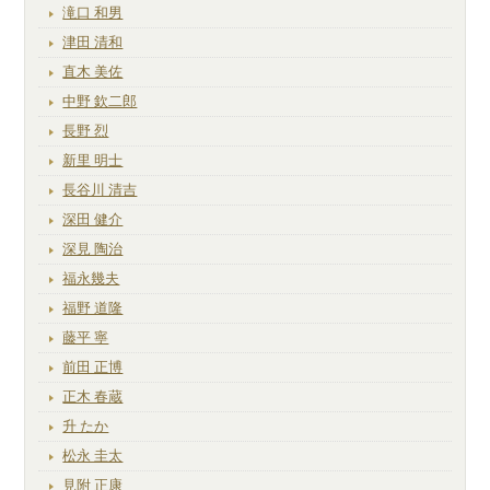
滝口 和男
津田 清和
直木 美佐
中野 欽二郎
長野 烈
新里 明士
長谷川 清吉
深田 健介
深見 陶治
福永幾夫
福野 道隆
藤平 寧
前田 正博
正木 春蔵
升 たか
松永 圭太
見附 正康