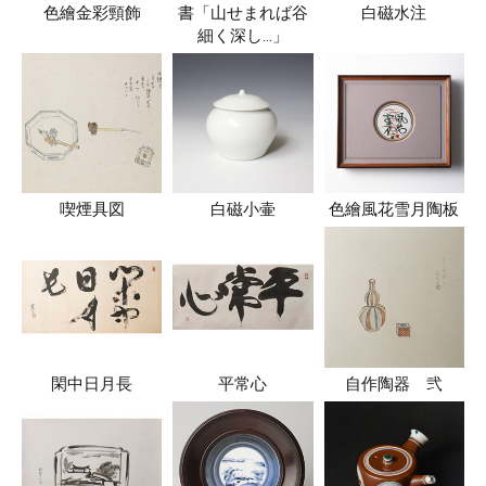
色繪金彩頸飾
書「山せまれば谷
白磁水注
細く深し…」
喫煙具図
白磁小壷
色繪風花雪月陶板
閑中日月長
平常心
自作陶器 弐