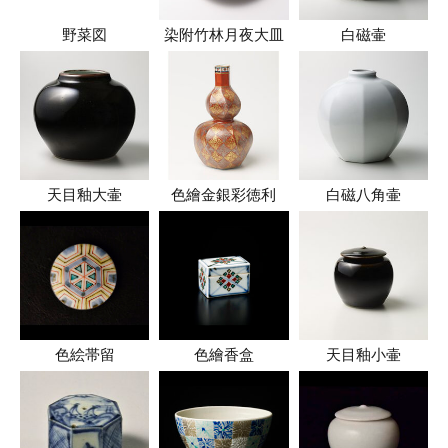
野菜図
染附竹林月夜大皿
白磁壷
天目釉大壷
色繪金銀彩徳利
白磁八角壷
色絵帯留
色繪香盒
天目釉小壷