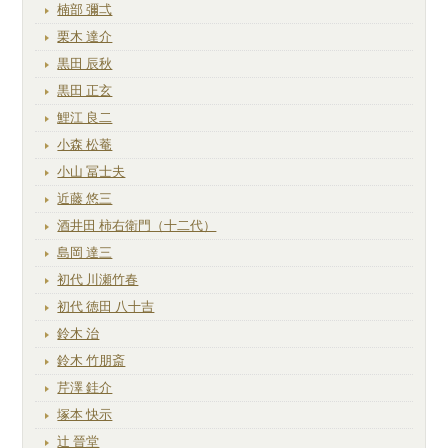
楠部 彌弌
栗木 達介
黒田 辰秋
黒田 正玄
鯉江 良二
小森 松菴
小山 冨士夫
近藤 悠三
酒井田 柿右衛門（十二代）
島岡 達三
初代 川瀬竹春
初代 徳田 八十吉
鈴木 治
鈴木 竹朋斎
芹澤 銈介
塚本 快示
辻 晉堂