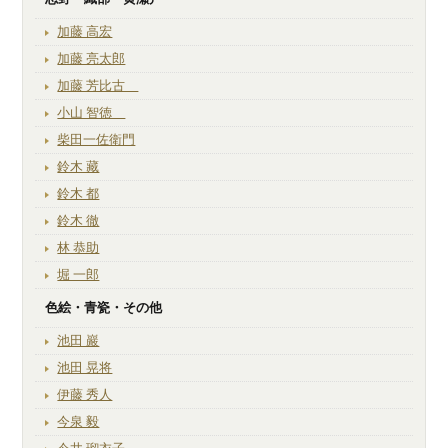
加藤 高宏
加藤 亮太郎
加藤 芳比古
小山 智徳
柴田一佐衛門
鈴木 藏
鈴木 都
鈴木 徹
林 恭助
堀 一郎
色絵・青瓷・その他
池田 巖
池田 晃将
伊藤 秀人
今泉 毅