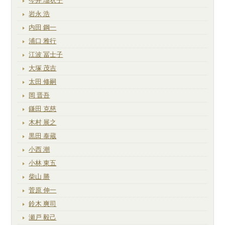
今井 瑠衣子
岩永 浩
内田 鋼一
浦口 雅行
江波 冨士子
大塚 茂吉
太田 修嗣
岡 晋吾
鎌田 克慈
木村 展之
黒田 泰蔵
小西 潮
小林 東五
柴山 勝
菅原 伸一
鈴木 爽司
瀬戸 毅己