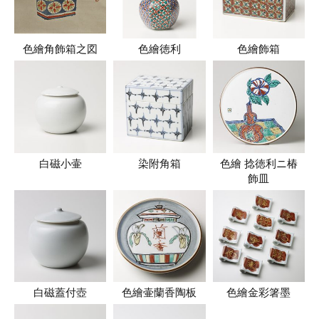
色繪角飾箱之図
色繪徳利
色繪飾箱
白磁小壷
染附角箱
色繪 捻徳利ニ椿
飾皿
白磁蓋付壺
色繪壷蘭香陶板
色繪金彩箸墨