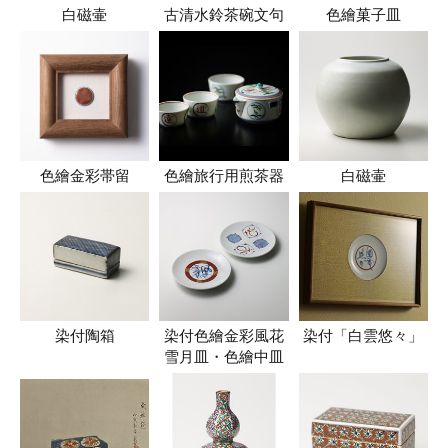
白磁壷
古清水鈴茶碗文句
色繪菓子皿
色繪金彩帯留
色繪旅行用煎茶器
白磁壷
染付陶箱
染付色繪金彩風花
染付「白雲悠々」
雪月皿・色繪中皿