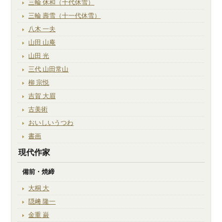
三輪 休和（十代休雪）
三輪 壽雪（十一代休雪）
八木 一夫
山田 山庵
山田 光
三代 山田常山
柳 宗悦
吉賀 大眉
古美術
おいしいうつわ
書画
現代作家
備前・焼締
大桐 大
隠﨑 隆一
金重 巌