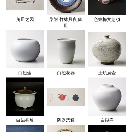
角皿之図
染附 竹林月夜 飾
色繪梅文急須
皿
白磁壷
白磁花器
土焼扁壷
白磁香爐
陶器弐種
白磁壷