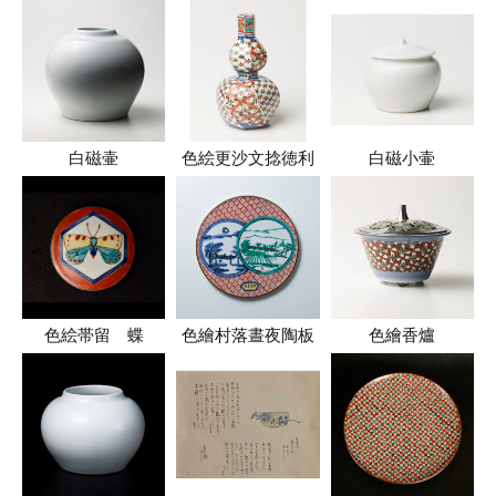
白磁壷
色絵更沙文捻徳利
白磁小壷
色絵帯留 蝶
色繪村落晝夜陶板
色繪香爐