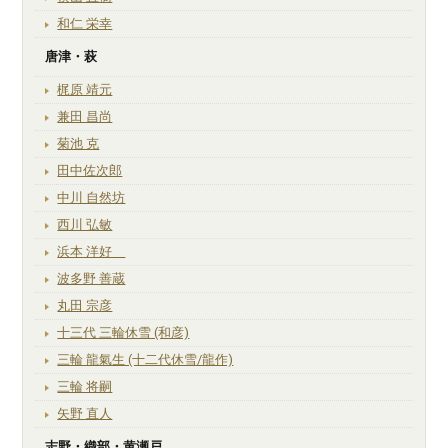
和仁 栄幸
唐津・萩
梶原 靖元
兼田 昌尚
菊池 克
田中佐次郎
中川 自然坊
西川 弘敏
浜本 洋好
波多野 善蔵
丸田 宗彦
十三代 三輪休雪 (和彦)
三輪 龍氣生 (十二代休雪/龍作)
三輪 将嗣
矢野 直人
志野・織部・黄瀬戸