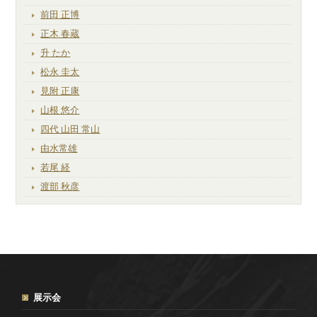
前田 正博
正木 春蔵
升 たか
松永 圭太
見附 正康
山根 悠介
四代 山田 常山
由水常雄
若尾 経
渡部 秋彦
展示会