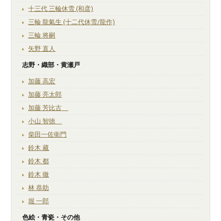
十三代 三輪休雪 (和彦)
三輪 龍氣生 (十二代休雪/龍作)
三輪 将嗣
矢野 直人
志野・織部・黄瀬戸
加藤 高宏
加藤 亮太郎
加藤 芳比古
小山 智徳
柴田一佐衛門
鈴木 藏
鈴木 都
鈴木 徹
林 恭助
堀 一郎
色絵・青瓷・その他