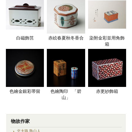
白磁飾筥
赤絵春夏秋冬香合
染附金彩並用角飾
箱
色繪金銀彩帯留
色繪陶印 「碧
赤更紗飾箱
山」
物故作家
北大路 魯山人