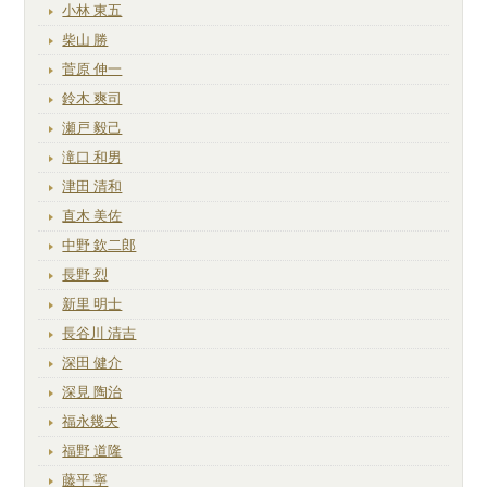
小林 東五
柴山 勝
菅原 伸一
鈴木 爽司
瀬戸 毅己
滝口 和男
津田 清和
直木 美佐
中野 欽二郎
長野 烈
新里 明士
長谷川 清吉
深田 健介
深見 陶治
福永幾夫
福野 道隆
藤平 寧