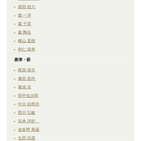
原田 拾六
森 一洋
森 千晃
森 陶岳
横山 直樹
和仁 栄幸
唐津・萩
梶原 靖元
兼田 昌尚
菊池 克
田中佐次郎
中川 自然坊
西川 弘敏
浜本 洋好
波多野 善蔵
丸田 宗彦