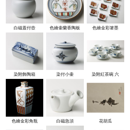
白磁蓋付壺
色繪壷蘭香陶板
色繪金彩箸墨
染附飾陶箱
染付小壷
染附紅茶碗 六
色繪金彩角瓶
白磁急須
花胡瓜