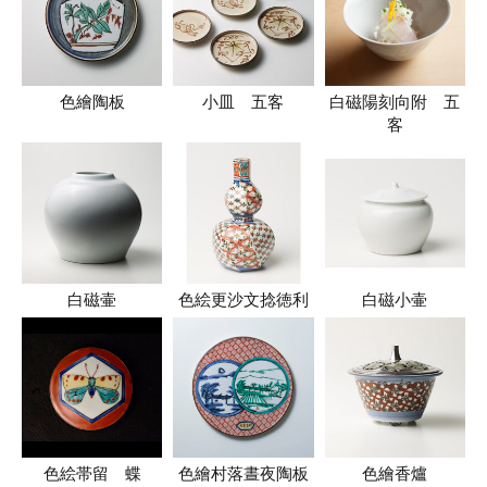
色繪陶板
小皿 五客
白磁陽刻向附 五
客
白磁壷
色絵更沙文捻徳利
白磁小壷
色絵帯留 蝶
色繪村落晝夜陶板
色繪香爐