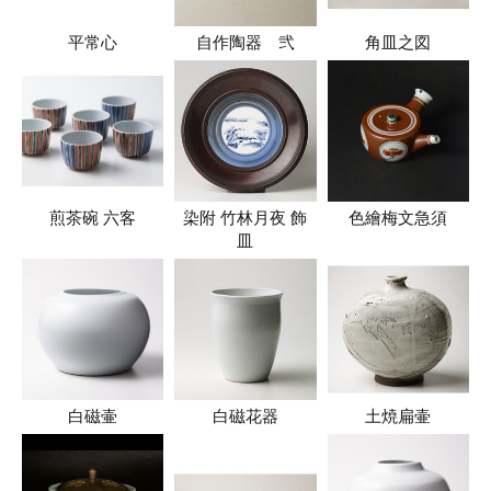
平常心
自作陶器 弐
角皿之図
煎茶碗 六客
染附 竹林月夜 飾
色繪梅文急須
皿
白磁壷
白磁花器
土焼扁壷