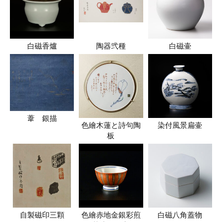
白磁香爐
陶器弐種
白磁壷
葦 銀描
色繪木蓮と詩句陶
染付風景扁壷
板
自製磁印三顆
色繪赤地金銀彩煎
白磁八角蓋物