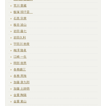
荒川 豊藏
飯塚 琅玕斎
石黒 宗麿
板谷 波山
岩田 藤七
岩田久利
宇田川 抱青
梅澤 隆眞
江崎 一生
岡部 嶺男
各務鑛三
各務 周海
加藤 唐九郎
加藤 土師萌
金重 陶陽
金重 素山