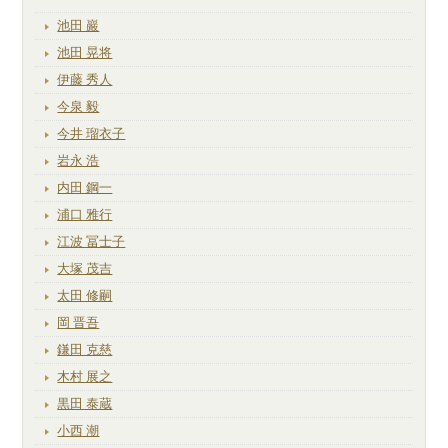
池田 巖
池田 晃将
伊藤 秀人
今泉 毅
今井 瑠衣子
岩永 浩
内田 鋼一
浦口 雅行
江波 冨士子
大塚 茂吉
太田 修嗣
岡 晋吾
鎌田 克慈
木村 展之
黒田 泰蔵
小西 潮