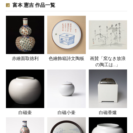
富本 憲吉 作品一覧
赤繪面取徳利
色繪飾箱詩文陶板
画賛「窯なき放浪
の陶工は…」
白磁壷
白磁小壷
白磁香爐