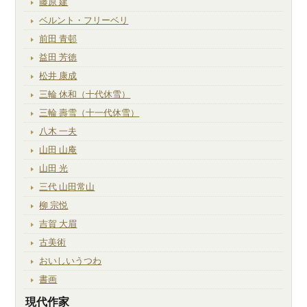
藤原 建
ベルント・フリーベリ
前田 青邨
益田 芳徳
松井 康成
三輪 休和（十代休雪）
三輪 壽雪（十一代休雪）
八木 一夫
山田 山庵
山田 光
三代 山田常山
柳 宗悦
吉賀 大眉
古美術
おいしいうつわ
書画
現代作家