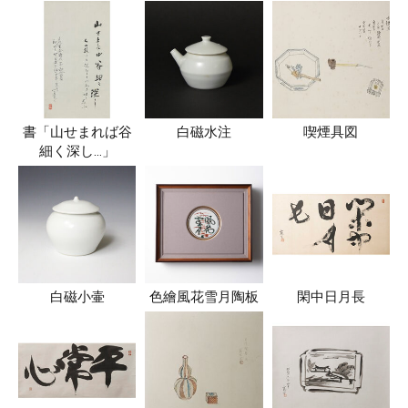
書「山せまれば谷
白磁水注
喫煙具図
細く深し…」
白磁小壷
色繪風花雪月陶板
閑中日月長