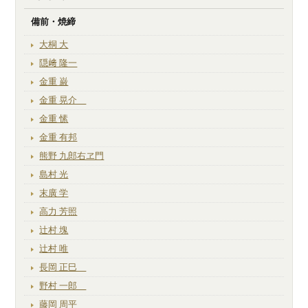
備前・焼締
大桐 大
隠﨑 隆一
金重 巌
金重 晃介
金重 愫
金重 有邦
熊野 九郎右ヱ門
島村 光
末廣 学
高力 芳照
辻村 塊
辻村 唯
長岡 正巳
野村 一郎
藤岡 周平