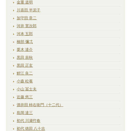
金重 道明
川喜田 半泥子
加守田 章二
河井 寛次郎
河本 五郎
楠部 彌弌
栗木 達介
黒田 辰秋
黒田 正玄
鯉江 良二
小森 松菴
小山 冨士夫
近藤 悠三
酒井田 柿右衛門（十二代）
島岡 達三
初代 川瀬竹春
初代 徳田 八十吉