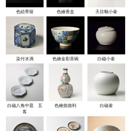
色絵帯留
色繪香盒
天目釉小壷
染付水滴
色繪金彩茶碗
白磁小壷
白磁八角中皿 五
色繪捻徳利
白磁壷
客