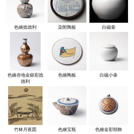
色繪捻徳利
染附陶板
白磁壷
色繪赤地金銀彩捻
色繪陶板
白磁小壷
徳利
竹林月夜図
色繪宝瓶
色繪金彩頸飾