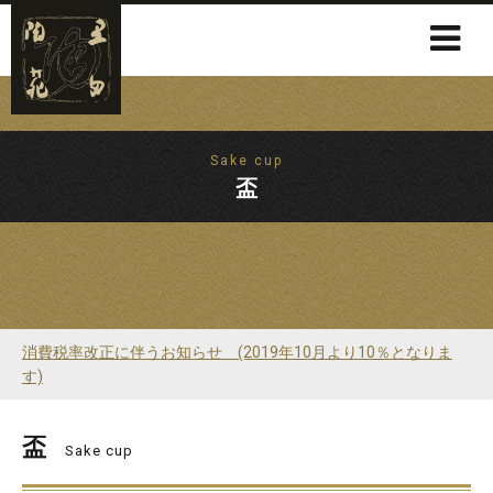
Sake cup
盃
消費税率改正に伴うお知らせ (2019年10月より10％となりま
す)
盃
Sake cup