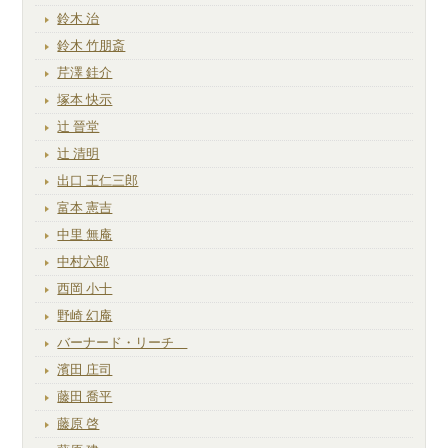
鈴木 治
鈴木 竹朋斎
芹澤 銈介
塚本 快示
辻 晉堂
辻 清明
出口 王仁三郎
富本 憲吉
中里 無庵
中村六郎
西岡 小十
野崎 幻庵
バーナード・リーチ
濱田 庄司
藤田 喬平
藤原 啓