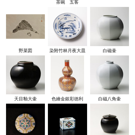
茶碗 五客
野菜図
染附竹林月夜大皿
白磁壷
天目釉大壷
色繪金銀彩徳利
白磁八角壷