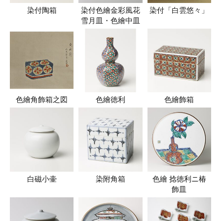
染付陶箱
染付色繪金彩風花
染付「白雲悠々」
雪月皿・色繪中皿
色繪角飾箱之図
色繪徳利
色繪飾箱
白磁小壷
染附角箱
色繪 捻徳利ニ椿
飾皿