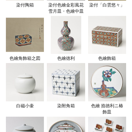
染付陶箱
染付色繪金彩風花
染付「白雲悠々」
雪月皿・色繪中皿
色繪角飾箱之図
色繪徳利
色繪飾箱
白磁小壷
染附角箱
色繪 捻徳利ニ椿
飾皿