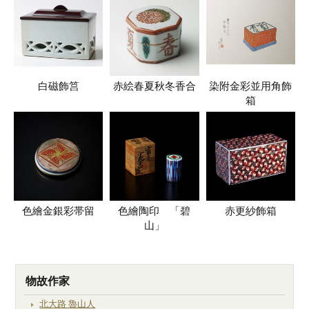
白磁飾筥
赤絵春夏秋冬香合
染附金彩並用角飾
箱
色繪金銀彩帯留
色繪陶印 「碧
赤更紗飾箱
山」
物故作家
北大路 魯山人