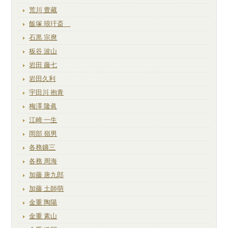
荒川 豊藏
飯塚 琅玕斎
石黒 宗麿
板谷 波山
岩田 藤七
岩田久利
宇田川 抱青
梅澤 隆眞
江崎 一生
岡部 嶺男
各務鑛三
各務 周海
加藤 唐九郎
加藤 土師萌
金重 陶陽
金重 素山