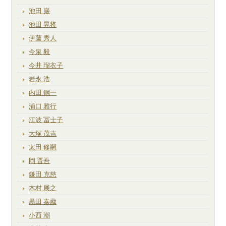
池田 巖
池田 晃将
伊藤 秀人
今泉 毅
今井 瑠衣子
岩永 浩
内田 鋼一
浦口 雅行
江波 冨士子
大塚 茂吉
太田 修嗣
岡 晋吾
鎌田 克慈
木村 展之
黒田 泰蔵
小西 潮