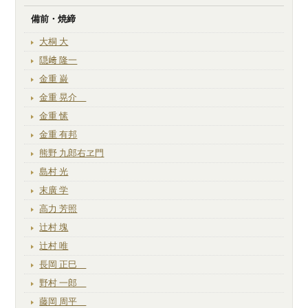
備前・焼締
大桐 大
隠﨑 隆一
金重 巌
金重 晃介
金重 愫
金重 有邦
熊野 九郎右ヱ門
島村 光
末廣 学
高力 芳照
辻村 塊
辻村 唯
長岡 正巳
野村 一郎
藤岡 周平