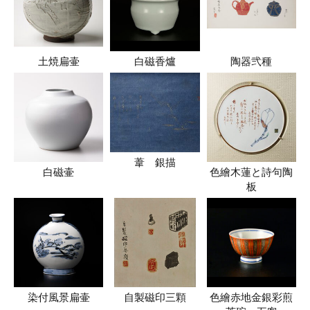
土焼扁壷
白磁香爐
陶器弐種
葦 銀描
白磁壷
色繪木蓮と詩句陶
板
染付風景扁壷
自製磁印三顆
色繪赤地金銀彩煎