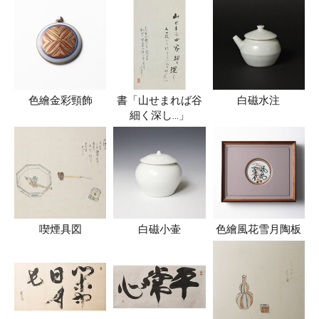
色繪金彩頸飾
書「山せまれば谷
白磁水注
細く深し…」
喫煙具図
白磁小壷
色繪風花雪月陶板