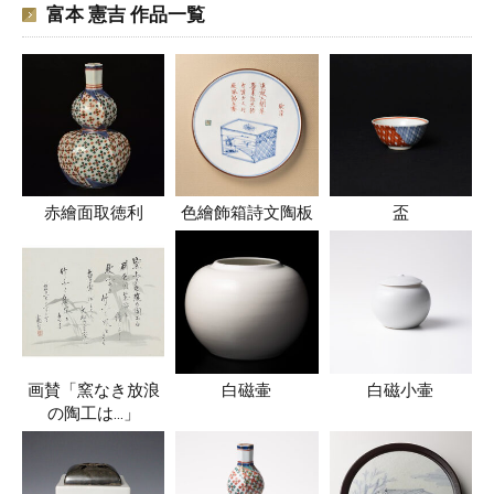
富本 憲吉 作品一覧
赤繪面取徳利
色繪飾箱詩文陶板
盃
画賛「窯なき放浪
白磁壷
白磁小壷
の陶工は…」