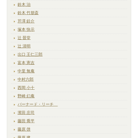
鈴木 治
鈴木 竹朋斎
芹澤 銈介
塚本 快示
辻 晉堂
辻 清明
出口 王仁三郎
富本 憲吉
中里 無庵
中村六郎
西岡 小十
野崎 幻庵
バーナード・リーチ
濱田 庄司
藤田 喬平
藤原 啓
藤原 建