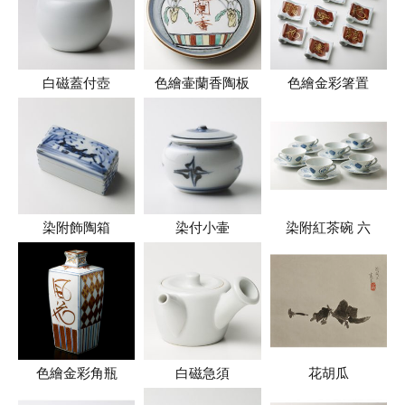
白磁蓋付壺
色繪壷蘭香陶板
色繪金彩箸置
染附飾陶箱
染付小壷
染附紅茶碗 六
色繪金彩角瓶
白磁急須
花胡瓜