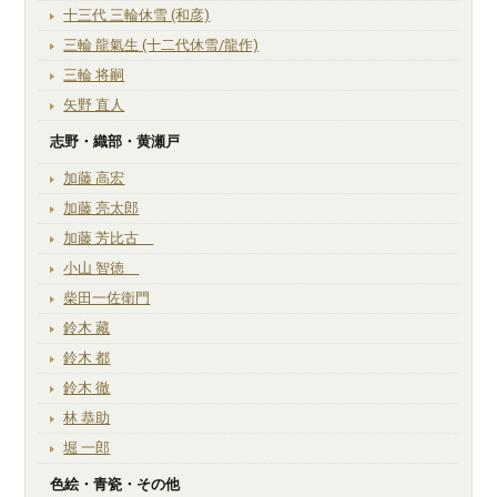
十三代 三輪休雪 (和彦)
三輪 龍氣生 (十二代休雪/龍作)
三輪 将嗣
矢野 直人
志野・織部・黄瀬戸
加藤 高宏
加藤 亮太郎
加藤 芳比古
小山 智徳
柴田一佐衛門
鈴木 藏
鈴木 都
鈴木 徹
林 恭助
堀 一郎
色絵・青瓷・その他