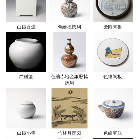
白磁香爐
色繪捻徳利
染附陶板
白磁壷
色繪赤地金銀彩捻
色繪陶板
徳利
白磁小壷
竹林月夜図
色繪宝瓶