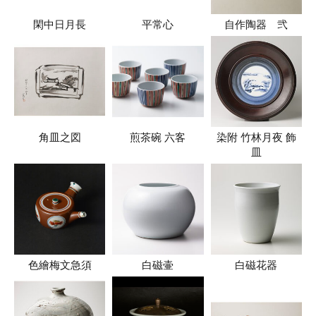
閑中日月長
平常心
自作陶器 弐
角皿之図
煎茶碗 六客
染附 竹林月夜 飾
皿
色繪梅文急須
白磁壷
白磁花器