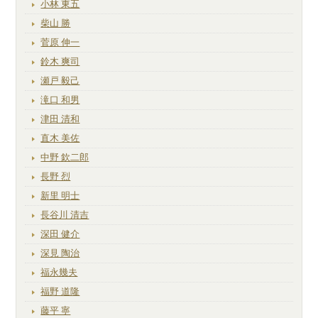
小林 東五
柴山 勝
菅原 伸一
鈴木 爽司
瀬戸 毅己
滝口 和男
津田 清和
直木 美佐
中野 欽二郎
長野 烈
新里 明士
長谷川 清吉
深田 健介
深見 陶治
福永幾夫
福野 道隆
藤平 寧