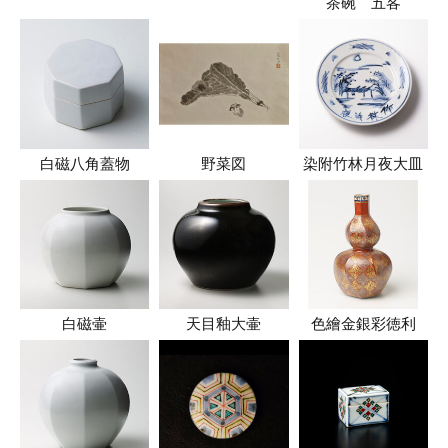
茶碗 五客
白磁八角蓋物
野菜図
染附竹林月夜大皿
白磁壷
天目釉大壷
色繪金銀彩徳利