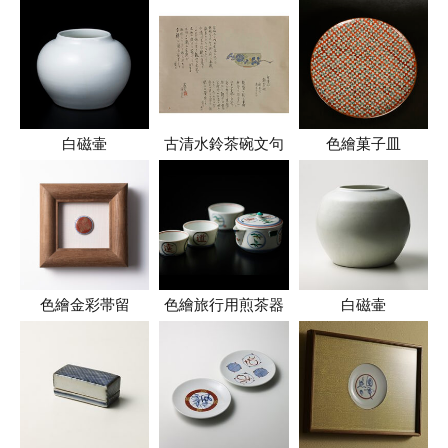
白磁壷
古清水鈴茶碗文句
色繪菓子皿
色繪金彩帯留
色繪旅行用煎茶器
白磁壷