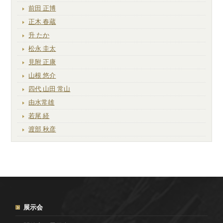
前田 正博
正木 春蔵
升 たか
松永 圭太
見附 正康
山根 悠介
四代 山田 常山
由水常雄
若尾 経
渡部 秋彦
展示会