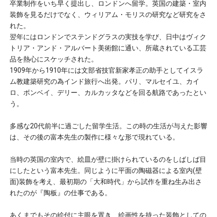
卒業制作をいち早く提出し、ロンドンへ留学。英国の建築・室内
装飾を見るだけでなく、ウィリアム・モリスの研究など研究をさ
れた。
翌年にはロンドンでステンドグラスの実技を学び、日中はヴィク
トリア・アンド・アルバート美術館に通い、所蔵されている工芸
品を熱心にスケッチされた。
1909年から1910年には文部省技官新家孝正の助手としてイスラ
ム教建築研究の為インド旅行へ出発。パリ、マルセイユ、カイ
ロ、ボンベイ、デリー、カルカッタなどを回る航路であったとい
う。
多感な20代前半に過ごした留学生活。この時の生活が与えた影響
は、その後の富本先生の製作に様々な形で現れている。
当時の英国の室内で、絵皿が壁に掛けられているのをしばしば目
にしたという富本先生。同じように平面の陶磁器による室内(壁
面)装飾を考え、最初期の「大和時代」から試作を重ね生み出さ
れたのが『陶板』の仕事である。
あくまでもその絵付に主眼を置き、絵画性を持った装飾としての