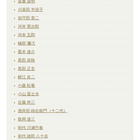
金重 道明
川喜田 半泥子
加守田 章二
河井 寛次郎
河本 五郎
楠部 彌弌
栗木 達介
黒田 辰秋
黒田 正玄
鯉江 良二
小森 松菴
小山 冨士夫
近藤 悠三
酒井田 柿右衛門（十二代）
島岡 達三
初代 川瀬竹春
初代 徳田 八十吉