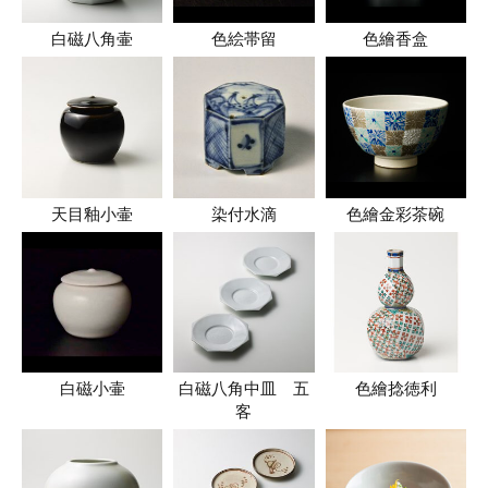
白磁八角壷
色絵帯留
色繪香盒
天目釉小壷
染付水滴
色繪金彩茶碗
白磁小壷
白磁八角中皿 五
色繪捻徳利
客