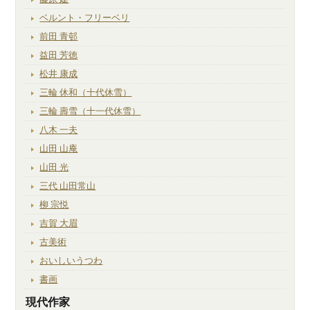
ベルント・フリーベリ
前田 青邨
益田 芳徳
松井 康成
三輪 休和（十代休雪）
三輪 壽雪（十一代休雪）
八木 一夫
山田 山庵
山田 光
三代 山田常山
柳 宗悦
吉賀 大眉
古美術
おいしいうつわ
書画
現代作家