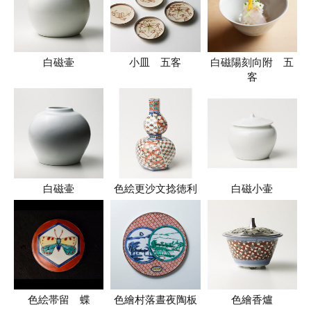
白磁壷
小皿 五客
白磁陽刻向附 五
客
白磁壷
色絵更沙文捻徳利
白磁小壷
色絵帯留 蝶
色繪村落晝夜陶板
色繪香爐