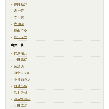
原田 拾六
森 一洋
森 千晃
森 陶岳
横山 直樹
和仁 栄幸
唐津・萩
梶原 靖元
兼田 昌尚
菊池 克
田中佐次郎
中川 自然坊
西川 弘敏
浜本 洋好
波多野 善蔵
丸田 宗彦