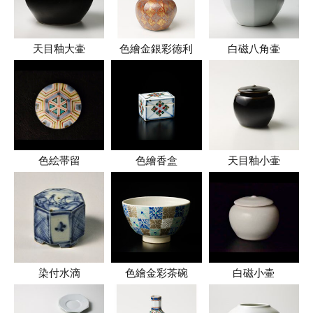
天目釉大壷
色繪金銀彩徳利
白磁八角壷
色絵帯留
色繪香盒
天目釉小壷
染付水滴
色繪金彩茶碗
白磁小壷