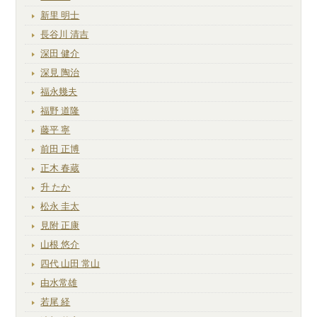
新里 明士
長谷川 清吉
深田 健介
深見 陶治
福永幾夫
福野 道隆
藤平 寧
前田 正博
正木 春蔵
升 たか
松永 圭太
見附 正康
山根 悠介
四代 山田 常山
由水常雄
若尾 経