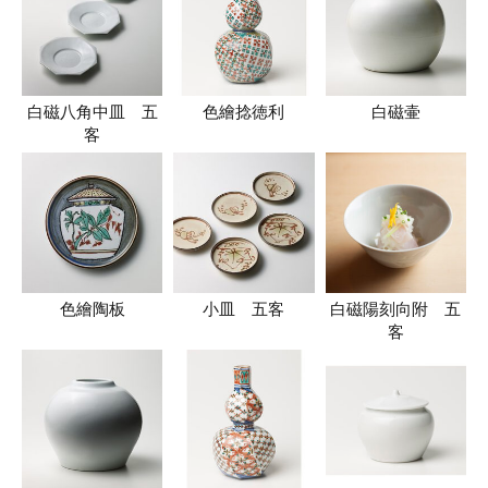
白磁八角中皿 五
色繪捻徳利
白磁壷
客
色繪陶板
小皿 五客
白磁陽刻向附 五
客