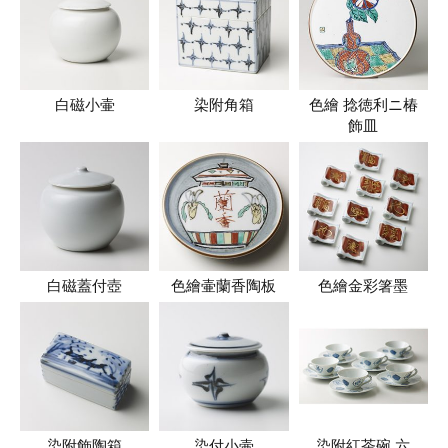
白磁小壷
染附角箱
色繪 捻徳利ニ椿
飾皿
白磁蓋付壺
色繪壷蘭香陶板
色繪金彩箸墨
染附飾陶箱
染付小壷
染附紅茶碗 六