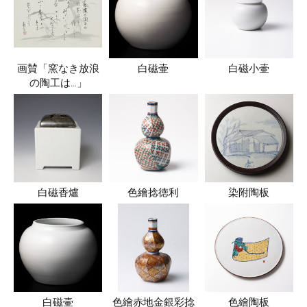
画賛「窯なき放浪
白磁壷
白磁小壷
の陶工は…」
白磁香爐
色繪捻徳利
染附陶板
白磁壷
色繪赤地金銀彩捻
色繪陶板