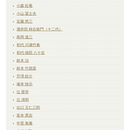
小森 松菴
小山 冨士夫
近藤 悠三
酒井田 柿右衛門（十二代）
島岡 達三
初代 川瀬竹春
初代 徳田 八十吉
鈴木 治
鈴木 竹朋斎
芹澤 銈介
塚本 快示
辻 晉堂
辻 清明
出口 王仁三郎
富本 憲吉
中里 無庵