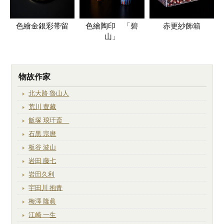
色繪金銀彩帯留
色繪陶印 「碧
赤更紗飾箱
山」
物故作家
北大路 魯山人
荒川 豊藏
飯塚 琅玕斎
石黒 宗麿
板谷 波山
岩田 藤七
岩田久利
宇田川 抱青
梅澤 隆眞
江崎 一生