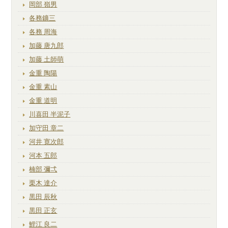
岡部 嶺男
各務鑛三
各務 周海
加藤 唐九郎
加藤 土師萌
金重 陶陽
金重 素山
金重 道明
川喜田 半泥子
加守田 章二
河井 寛次郎
河本 五郎
楠部 彌弌
栗木 達介
黒田 辰秋
黒田 正玄
鯉江 良二