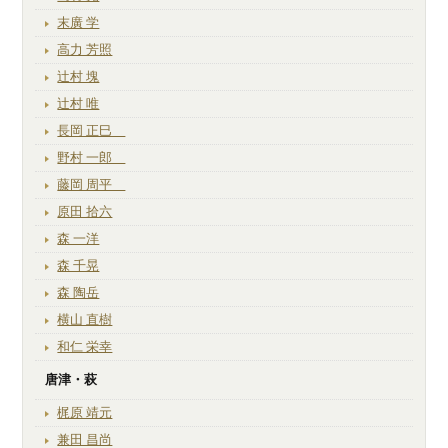
末廣 学
高力 芳照
辻村 塊
辻村 唯
長岡 正巳
野村 一郎
藤岡 周平
原田 拾六
森 一洋
森 千晃
森 陶岳
横山 直樹
和仁 栄幸
唐津・萩
梶原 靖元
兼田 昌尚