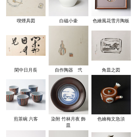
喫煙具図
白磁小壷
色繪風花雪月陶板
閑中日月長
自作陶器 弐
角皿之図
煎茶碗 六客
染附 竹林月夜 飾
色繪梅文急須
皿