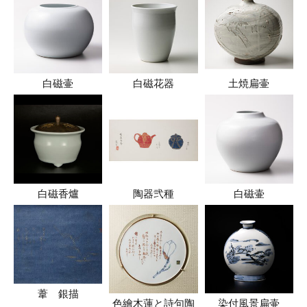
白磁壷
白磁花器
土焼扁壷
白磁香爐
陶器弐種
白磁壷
葦 銀描
色繪木蓮と詩句陶
染付風景扁壷