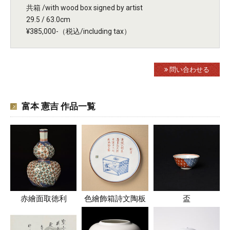
共箱 /with wood box signed by artist
29.5 / 63.0cm
¥385,000-（税込/including tax）
問い合わせる
富本 憲吉 作品一覧
赤繪面取徳利
色繪飾箱詩文陶板
盃