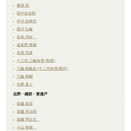
菊池 克
田中佐次郎
中川 自然坊
西川 弘敏
浜本 洋好
波多野 善蔵
丸田 宗彦
十三代 三輪休雪 (和彦)
三輪 龍氣生 (十二代休雪/龍作)
三輪 将嗣
矢野 直人
志野・織部・黄瀬戸
加藤 高宏
加藤 亮太郎
加藤 芳比古
小山 智徳