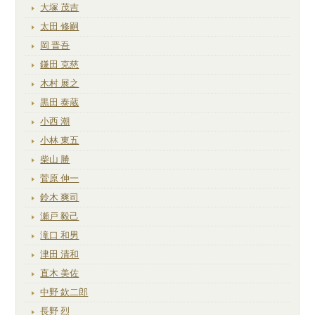
大塚 茂吉
太田 修嗣
岡 晋吾
鎌田 克慈
木村 展之
黒田 泰蔵
小西 潮
小林 東五
柴山 勝
菅原 伸一
鈴木 爽司
瀬戸 毅己
滝口 和男
津田 清和
直木 美佐
中野 欽二郎
長野 烈