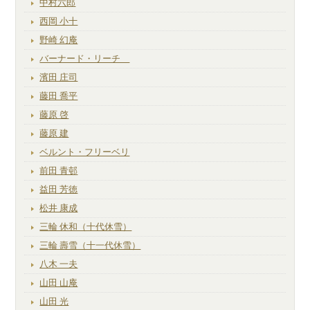
中村六郎
西岡 小十
野崎 幻庵
バーナード・リーチ
濱田 庄司
藤田 喬平
藤原 啓
藤原 建
ベルント・フリーベリ
前田 青邨
益田 芳徳
松井 康成
三輪 休和（十代休雪）
三輪 壽雪（十一代休雪）
八木 一夫
山田 山庵
山田 光