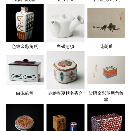
色繪金彩角瓶
白磁急須
花胡瓜
白磁飾筥
赤絵春夏秋冬香合
染附金彩並用角飾
箱