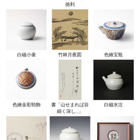
徳利
白磁小壷
竹林月夜図
色繪宝瓶
色繪金彩頸飾
書「山せまれば谷
白磁水注
細く深し…」