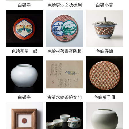
白磁壷
色絵更沙文捻徳利
白磁小壷
色絵帯留 蝶
色繪村落晝夜陶板
色繪香爐
白磁壷
古清水鈴茶碗文句
色繪菓子皿