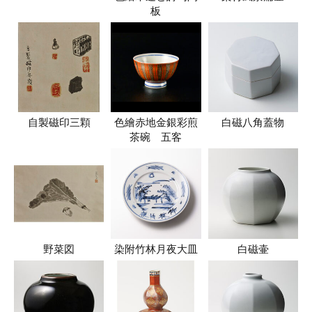
板
自製磁印三顆
色繪赤地金銀彩煎
白磁八角蓋物
茶碗 五客
野菜図
染附竹林月夜大皿
白磁壷