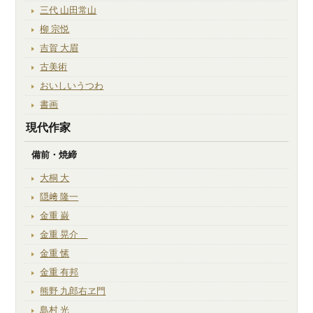
三代 山田常山
柳 宗悦
吉賀 大眉
古美術
おいしいうつわ
書画
現代作家
備前・焼締
大桐 大
隠﨑 隆一
金重 巌
金重 晃介
金重 愫
金重 有邦
熊野 九郎右ヱ門
島村 光