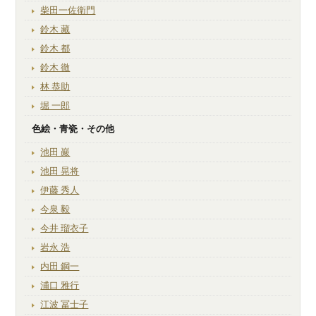
柴田一佐衛門
鈴木 藏
鈴木 都
鈴木 徹
林 恭助
堀 一郎
色絵・青瓷・その他
池田 巖
池田 晃将
伊藤 秀人
今泉 毅
今井 瑠衣子
岩永 浩
内田 鋼一
浦口 雅行
江波 冨士子