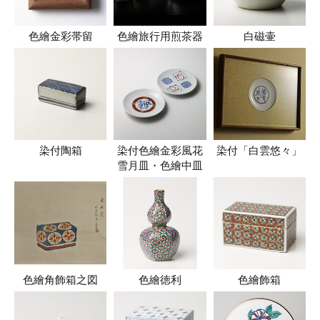
色繪金彩帯留
色繪旅行用煎茶器
白磁壷
染付陶箱
染付色繪金彩風花
染付「白雲悠々」
雪月皿・色繪中皿
色繪角飾箱之図
色繪徳利
色繪飾箱