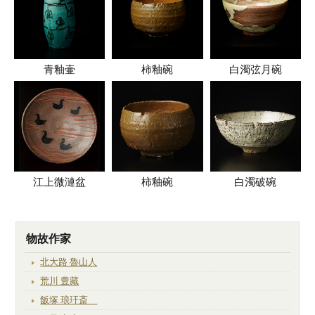
青釉壷
柿釉碗
白濁弦月碗
江上微漣盆
柿釉碗
白濁破碗
物故作家
北大路 魯山人
荒川 豊藏
飯塚 琅玕斎