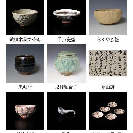
鐡絵木葉文茶碗
千点瓷盌
らくやき盌
黒釉盌
楽緑釉合子
寒山詩