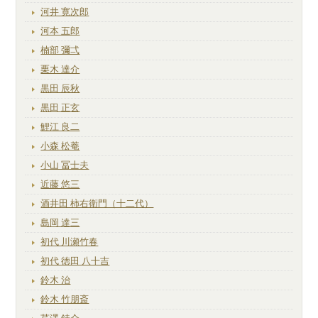
河井 寛次郎
河本 五郎
楠部 彌弌
栗木 達介
黒田 辰秋
黒田 正玄
鯉江 良二
小森 松菴
小山 冨士夫
近藤 悠三
酒井田 柿右衛門（十二代）
島岡 達三
初代 川瀬竹春
初代 徳田 八十吉
鈴木 治
鈴木 竹朋斎