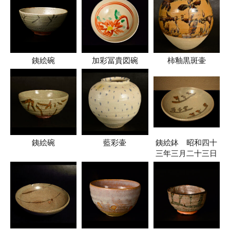
銕絵碗
加彩冨貴図碗
柿釉黒斑壷
銕絵碗
藍彩壷
銕絵鉢 昭和四十
三年三月二十三日