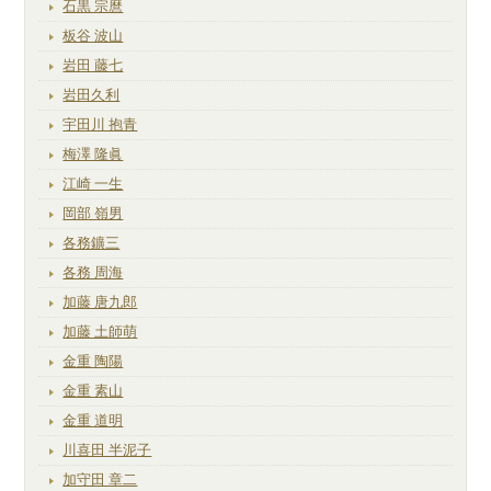
石黒 宗麿
板谷 波山
岩田 藤七
岩田久利
宇田川 抱青
梅澤 隆眞
江崎 一生
岡部 嶺男
各務鑛三
各務 周海
加藤 唐九郎
加藤 土師萌
金重 陶陽
金重 素山
金重 道明
川喜田 半泥子
加守田 章二