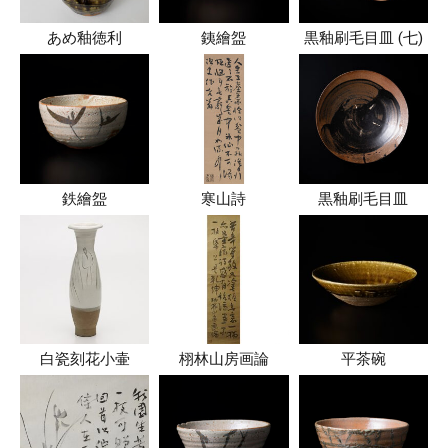
あめ釉徳利
銕繪盌
黒釉刷毛目皿 (七)
鉄繪盌
寒山詩
黒釉刷毛目皿
白瓷刻花小壷
栩林山房画論
平茶碗