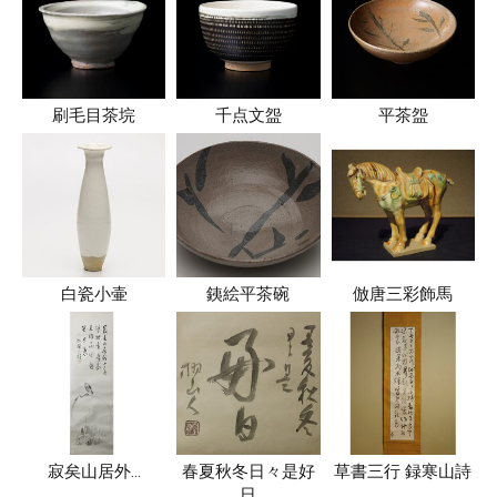
刷毛目茶垸
千点文盌
平茶盌
白瓷小壷
銕絵平茶碗
倣唐三彩飾馬
寂矣山居外…
春夏秋冬日々是好
草書三行 録寒山詩
日