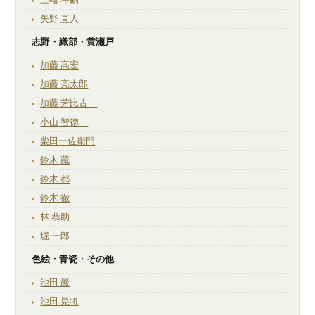
矢野 直人
志野・織部・黄瀬戸
加藤 高宏
加藤 亮太郎
加藤 芳比古
小山 智徳
柴田一佐衛門
鈴木 藏
鈴木 都
鈴木 徹
林 恭助
堀 一郎
色絵・青瓷・その他
池田 巖
池田 晃将