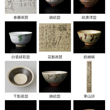
春蘭画賛
銕絵盌
絵唐津盌
白瓷緑彩盌
花魁画賛
鉄繪碗
千點瓷盌
銕絵盌
寒山詩