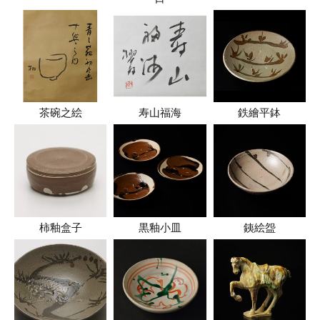
茶碗之絵
寿山福海
鉄繪平鉢
柿釉盒子
黒釉小皿
銕絵盌