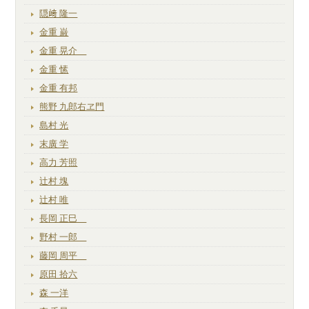
隠﨑 隆一
金重 巌
金重 晃介
金重 愫
金重 有邦
熊野 九郎右ヱ門
島村 光
末廣 学
高力 芳照
辻村 塊
辻村 唯
長岡 正巳
野村 一郎
藤岡 周平
原田 拾六
森 一洋