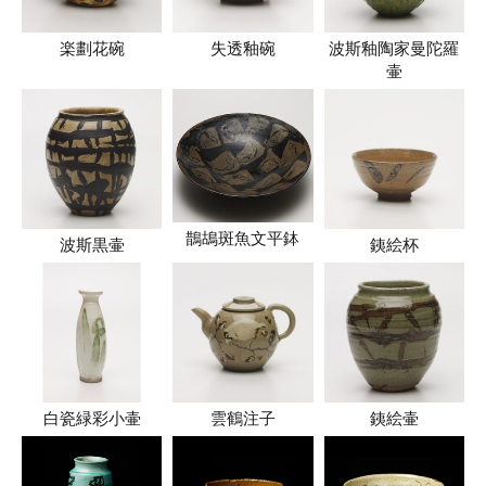
楽劃花碗
失透釉碗
波斯釉陶家曼陀羅
壷
鵲鴣斑魚文平鉢
波斯黒壷
銕絵杯
白瓷緑彩小壷
雲鶴注子
銕絵壷