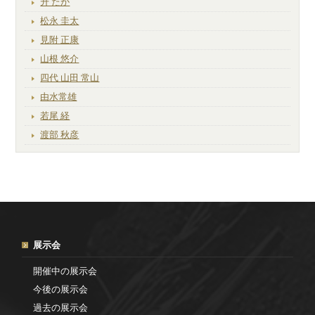
升 たか
松永 圭太
見附 正康
山根 悠介
四代 山田 常山
由水常雄
若尾 経
渡部 秋彦
展示会
開催中の展示会
今後の展示会
過去の展示会