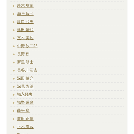
鈴木 爽司
瀬戸 毅己
滝口 和男
津田 清和
直木 美佐
中野 欽二郎
長野 烈
新里 明士
長谷川 清吉
深田 健介
深見 陶治
福永幾夫
福野 道隆
藤平 寧
前田 正博
正木 春蔵