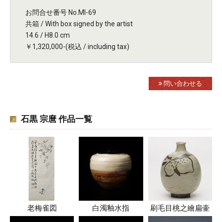
お問合せ番号 No.MI-69
共箱 / With box signed by the artist
14.6 / H8.0 cm
￥1,320,000-(税込 / including tax)
問い合わせる
石黒 宗麿 作品一覧
老梅雀図
白濁釉水指
刷毛目桃之繪扁壷