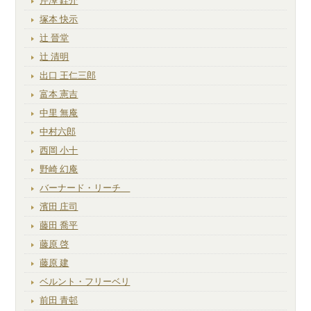
芹澤 銈介
塚本 快示
辻 晉堂
辻 清明
出口 王仁三郎
富本 憲吉
中里 無庵
中村六郎
西岡 小十
野崎 幻庵
バーナード・リーチ
濱田 庄司
藤田 喬平
藤原 啓
藤原 建
ベルント・フリーベリ
前田 青邨