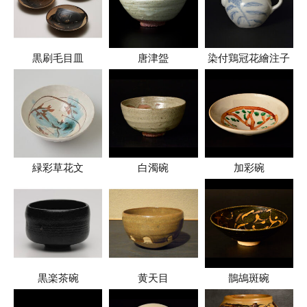
黒刷毛目皿
唐津盌
染付鶏冠花繪注子
緑彩草花文
白濁碗
加彩碗
黒楽茶碗
黄天目
鵲鴣斑碗