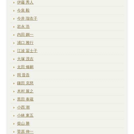
伊藤 秀人
今泉 毅
今井 瑠衣子
岩永 浩
内田 鋼一
浦口 雅行
江波 冨士子
大塚 茂吉
太田 修嗣
岡 晋吾
鎌田 克慈
木村 展之
黒田 泰蔵
小西 潮
小林 東五
柴山 勝
菅原 伸一