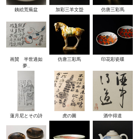
銕絵荒蕪盆
加彩三羊文盌
仿唐三彩馬
画賛 半世過如
仿唐三彩馬
印花彩瓷碟
夢…
蓮月尼とその詩
虎の圖
酒中得道