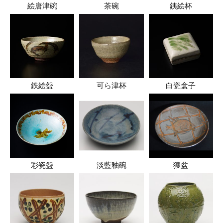
絵唐津碗
茶碗
銕絵杯
鉄絵盌
可ら津杯
白瓷盒子
彩瓷盌
淡藍釉碗
獲盆