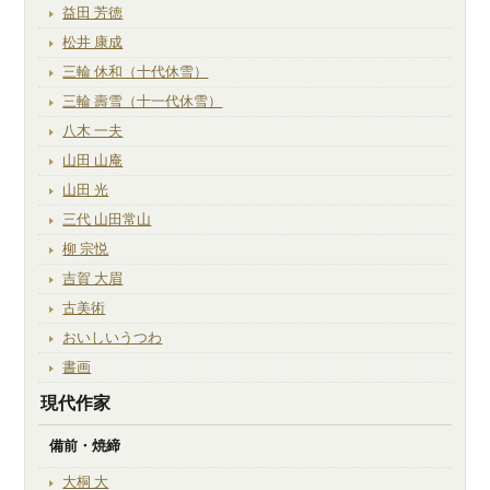
益田 芳徳
松井 康成
三輪 休和（十代休雪）
三輪 壽雪（十一代休雪）
八木 一夫
山田 山庵
山田 光
三代 山田常山
柳 宗悦
吉賀 大眉
古美術
おいしいうつわ
書画
現代作家
備前・焼締
大桐 大