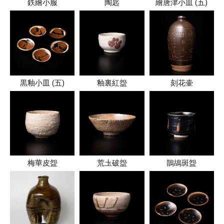
鉄繪小服
陶匙
繪唐津小皿 (五)
黒釉小皿 (五)
釉裏紅盌
刻花壷
梅華皮盌
荒圡破盌
鵲鴣斑盌