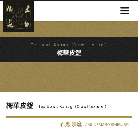
Tea bowl, Kairagi (Crawl texture )
梅華皮盌
梅華皮盌
Tea bowl, Kairagi (Crawl texture )
石黒 宗麿
/ MUNEMARO ISHIGURO