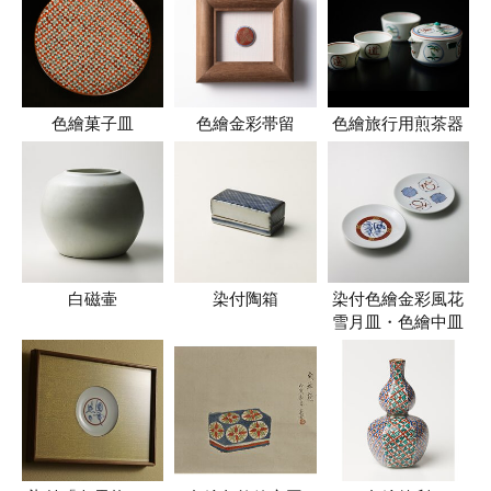
色繪菓子皿
色繪金彩帯留
色繪旅行用煎茶器
白磁壷
染付陶箱
染付色繪金彩風花
雪月皿・色繪中皿