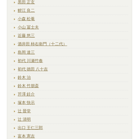
黒田 正玄
鯉江 良二
小森 松菴
小山 冨士夫
近藤 悠三
酒井田 柿右衛門（十二代）
島岡 達三
初代 川瀬竹春
初代 徳田 八十吉
鈴木 治
鈴木 竹朋斎
芹澤 銈介
塚本 快示
辻 晉堂
辻 清明
出口 王仁三郎
富本 憲吉