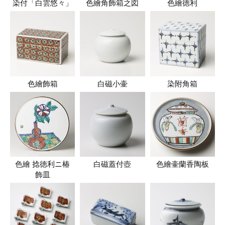
染付「白雲悠々」
色繪角飾箱之図
色繪徳利
色繪飾箱
白磁小壷
染附角箱
色繪 捻徳利ニ椿
白磁蓋付壺
色繪壷蘭香陶板
飾皿