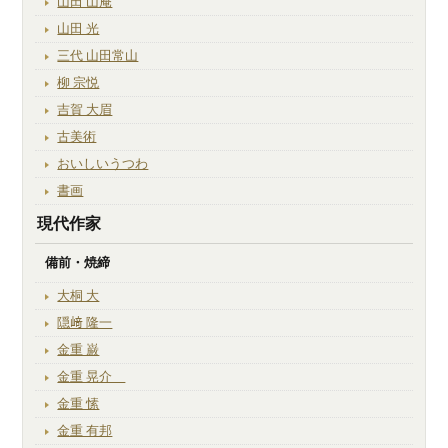
山田 山庵
山田 光
三代 山田常山
柳 宗悦
吉賀 大眉
古美術
おいしいうつわ
書画
現代作家
備前・焼締
大桐 大
隠﨑 隆一
金重 巌
金重 晃介
金重 愫
金重 有邦