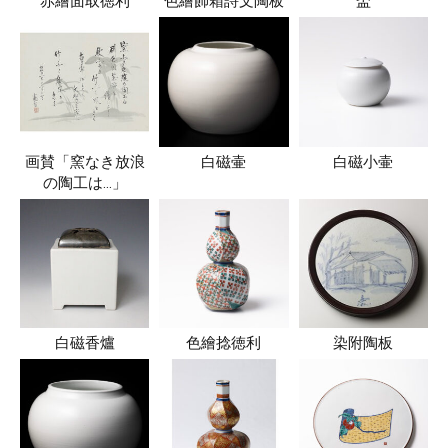
赤繪面取徳利
色繪飾箱詩文陶板
盃
画賛「窯なき放浪
白磁壷
白磁小壷
の陶工は…」
白磁香爐
色繪捻徳利
染附陶板