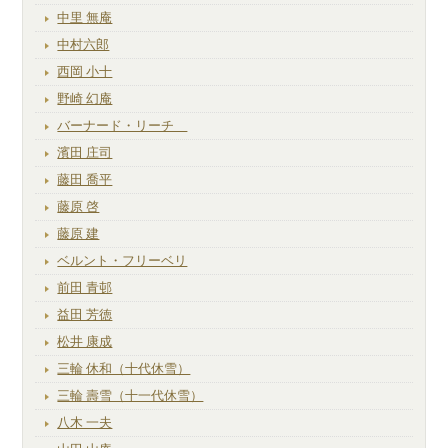
中里 無庵
中村六郎
西岡 小十
野崎 幻庵
バーナード・リーチ
濱田 庄司
藤田 喬平
藤原 啓
藤原 建
ベルント・フリーベリ
前田 青邨
益田 芳徳
松井 康成
三輪 休和（十代休雪）
三輪 壽雪（十一代休雪）
八木 一夫