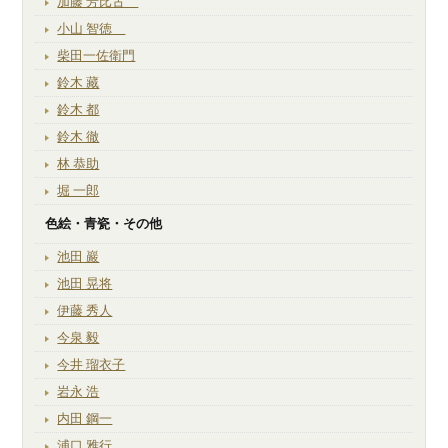
加藤 芳比古
小山 智徳
柴田一佐衛門
鈴木 藏
鈴木 都
鈴木 徹
林 恭助
堀 一郎
色絵・青瓷・その他
池田 巖
池田 晃将
伊藤 秀人
今泉 毅
今井 瑠衣子
岩永 浩
内田 鋼一
浦口 雅行