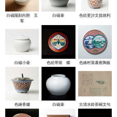
白磁陽刻向附 五
白磁壷
色絵更沙文捻徳利
客
白磁小壷
色絵帯留 蝶
色繪村落晝夜陶板
色繪香爐
白磁壷
古清水鈴茶碗文句