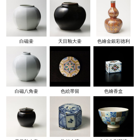
白磁壷
天目釉大壷
色繪金銀彩徳利
白磁八角壷
色絵帯留
色繪香盒