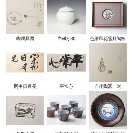
喫煙具図
白磁小壷
色繪風花雪月陶板
閑中日月長
平常心
自作陶器 弐