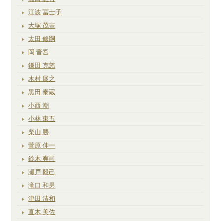
江波 冨士子
大塚 茂吉
太田 修嗣
岡 晋吾
鎌田 克慈
木村 展之
黒田 泰蔵
小西 潮
小林 東五
柴山 勝
菅原 伸一
鈴木 爽司
瀬戸 毅己
滝口 和男
津田 清和
直木 美佐