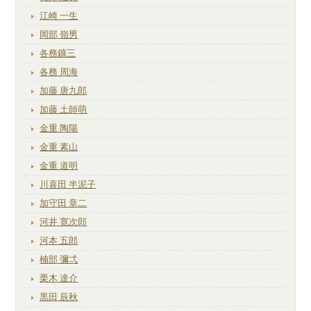
江崎 一生
岡部 嶺男
各務鑛三
各務 周海
加藤 唐九郎
加藤 土師萌
金重 陶陽
金重 素山
金重 道明
川喜田 半泥子
加守田 章二
河井 寛次郎
河本 五郎
楠部 彌弌
栗木 達介
黒田 辰秋