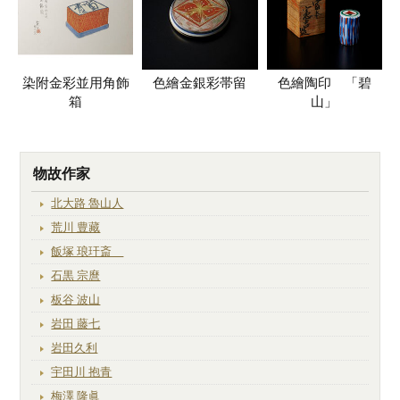
染附金彩並用角飾
色繪金銀彩帯留
色繪陶印 「碧
箱
山」
物故作家
北大路 魯山人
荒川 豊藏
飯塚 琅玕斎
石黒 宗麿
板谷 波山
岩田 藤七
岩田久利
宇田川 抱青
梅澤 隆眞