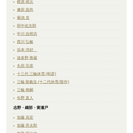
梶原 靖元
兼田 昌尚
菊池 克
田中佐次郎
中川 自然坊
西川 弘敏
浜本 洋好
波多野 善蔵
丸田 宗彦
十三代 三輪休雪 (和彦)
三輪 龍氣生 (十二代休雪/龍作)
三輪 将嗣
矢野 直人
志野・織部・黄瀬戸
加藤 高宏
加藤 亮太郎