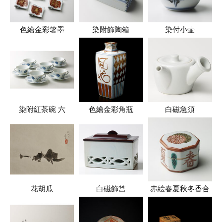
色繪金彩箸墨
染附飾陶箱
染付小壷
染附紅茶碗 六
色繪金彩角瓶
白磁急須
花胡瓜
白磁飾筥
赤絵春夏秋冬香合