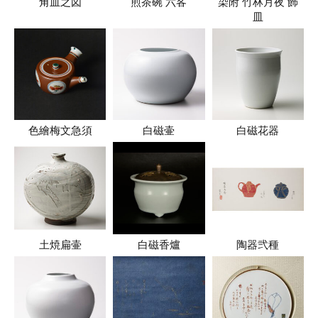
角皿之図
煎茶碗 六客
染附 竹林月夜 飾
皿
色繪梅文急須
白磁壷
白磁花器
土焼扁壷
白磁香爐
陶器弐種