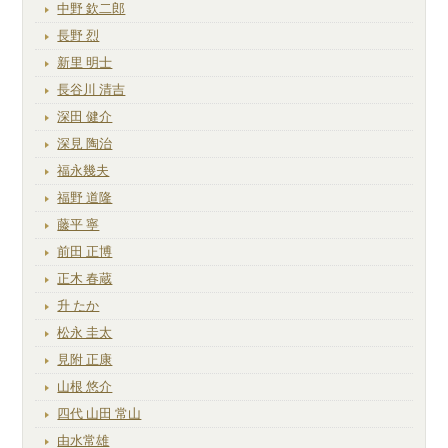
中野 欽二郎
長野 烈
新里 明士
長谷川 清吉
深田 健介
深見 陶治
福永幾夫
福野 道隆
藤平 寧
前田 正博
正木 春蔵
升 たか
松永 圭太
見附 正康
山根 悠介
四代 山田 常山
由水常雄