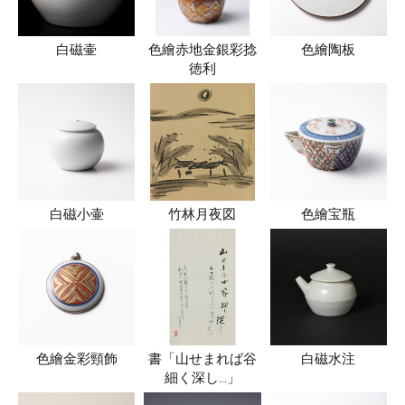
白磁壷
色繪赤地金銀彩捻
色繪陶板
徳利
白磁小壷
竹林月夜図
色繪宝瓶
色繪金彩頸飾
書「山せまれば谷
白磁水注
細く深し…」