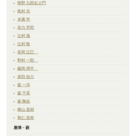
熊野 九郎右ヱ門
島村 光
末廣 学
高力 芳照
辻村 塊
辻村 唯
長岡 正巳
野村 一郎
藤岡 周平
原田 拾六
森 一洋
森 千晃
森 陶岳
横山 直樹
和仁 栄幸
唐津・萩