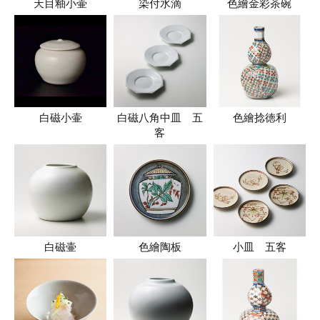
天目釉小壷
染付水滴
色繪金彩茶碗
白磁小壷
白磁八角中皿 五
色繪捻徳利
客
白磁壷
色繪陶板
小皿 五客