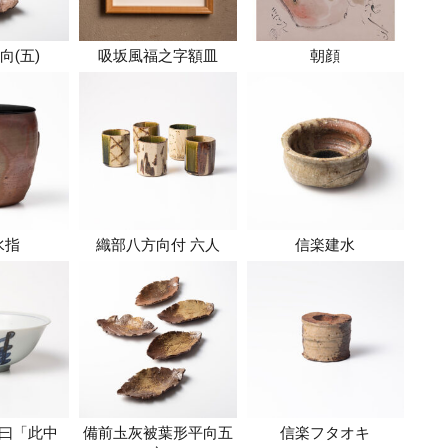
向(五)
吸坂風福之字額皿
朝顔
水指
織部八方向付 六人
信楽建水
曰「此中
備前圡灰被葉形平向五
信楽フタオキ