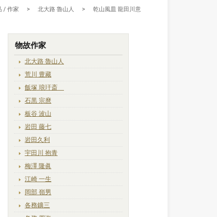
 / 作家
>
北大路 魯山人
>
乾山風皿 龍田川意
物故作家
北大路 魯山人
荒川 豊藏
飯塚 琅玕斎
石黒 宗麿
板谷 波山
岩田 藤七
岩田久利
宇田川 抱青
梅澤 隆眞
江崎 一生
岡部 嶺男
各務鑛三