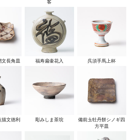
」
客
網文長角皿
福寿扁壷花入
呉須手馬上杯
点描文徳利
彫みしま茶垸
備前圡牡丹餅シノギ四
方平皿