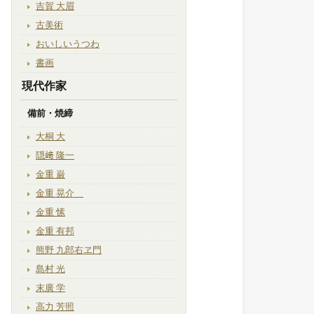
吉賀 大眉
古美術
おいしいうつわ
書画
現代作家
備前・焼締
大桐 大
隠﨑 隆一
金重 巌
金重 晃介
金重 愫
金重 有邦
熊野 九郎右ヱ門
島村 光
末廣 学
高力 芳照