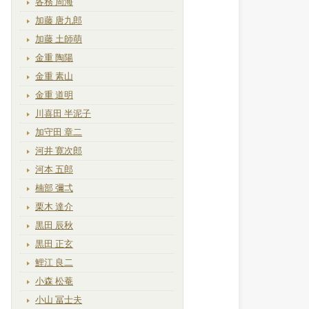
各務 周海
加藤 唐九郎
加藤 土師萌
金重 陶陽
金重 素山
金重 道明
川喜田 半泥子
加守田 章二
河井 寛次郎
河本 五郎
楠部 彌弌
栗木 達介
黒田 辰秋
黒田 正玄
鯉江 良二
小森 松菴
小山 冨士夫