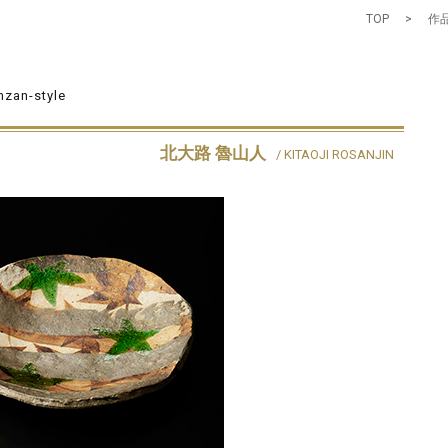
TOP
>
作品
nzan-style
北大路 魯山人
/ KITAOJI ROSANJIN