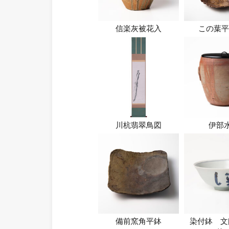
信楽灰被花入
この葉平
川杭翡翠鳥図
伊部
備前窯角平鉢
染付鉢 文