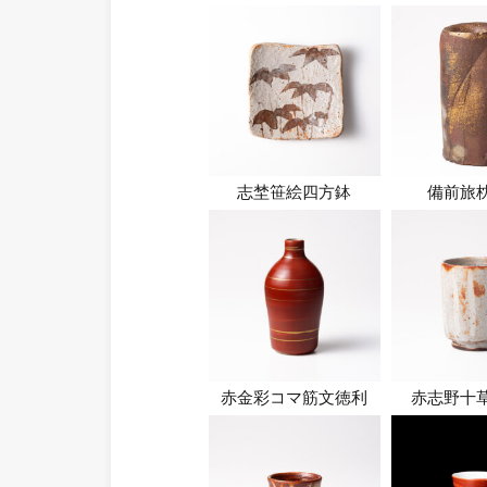
志埜笹絵四方鉢
備前旅
赤金彩コマ筋文徳利
赤志野十