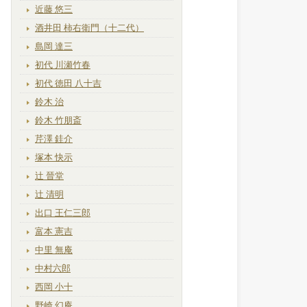
近藤 悠三
酒井田 柿右衛門（十二代）
島岡 達三
初代 川瀬竹春
初代 徳田 八十吉
鈴木 治
鈴木 竹朋斎
芹澤 銈介
塚本 快示
辻 晉堂
辻 清明
出口 王仁三郎
富本 憲吉
中里 無庵
中村六郎
西岡 小十
野崎 幻庵