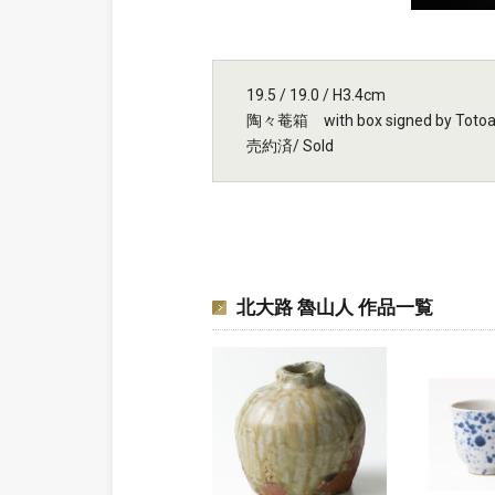
19.5 / 19.0 / H3.4cm
陶々菴箱 with box signed by Toto
売約済/ Sold
北大路 魯山人 作品一覧