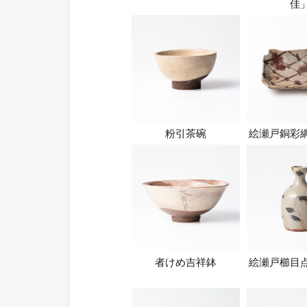
佳
粉引茶碗
絵瀬戸銅彩
者けめ吉祥鉢
絵瀬戸櫛目