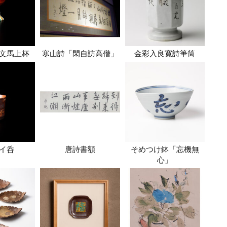
文馬上杯
寒山詩「閑自訪高僧」
金彩入良寛詩筆筒
イ呑
唐詩書額
そめつけ鉢「忘機無
心」