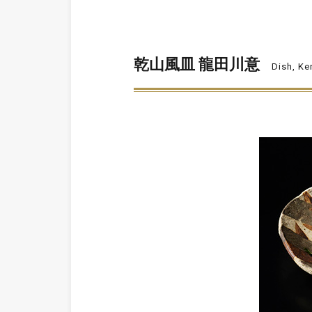
乾山風皿 龍田川意
Dish, Ke