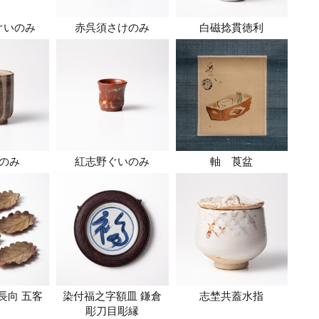
ぐいのみ
赤呉須さけのみ
白磁捻貫徳利
のみ
紅志野ぐいのみ
軸 莨盆
長向 五客
染付福之字額皿 鎌倉
志埜共蓋水指
彫刀目彫縁