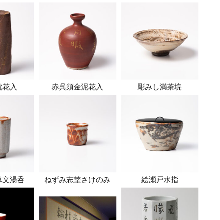
枕花入
赤呉須金泥花入
彫みし満茶垸
草文湯呑
ねずみ志埜さけのみ
絵瀬戸水指