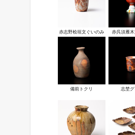
赤志野桧垣文ぐいのみ
赤呉須雁木
備前トクリ
志埜グ