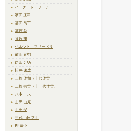
バーナード・リーチ
濱田 庄司
藤田 喬平
藤原 啓
藤原 建
ベルント・フリーベリ
前田 青邨
益田 芳徳
松井 康成
三輪 休和（十代休雪）
三輪 壽雪（十一代休雪）
八木 一夫
山田 山庵
山田 光
三代 山田常山
柳 宗悦