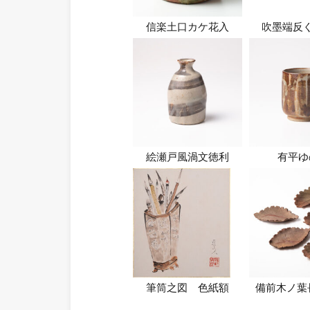
信楽土口カケ花入
吹墨端反
絵瀬戸風渦文徳利
有平ゆ
筆筒之図 色紙額
備前木ノ葉