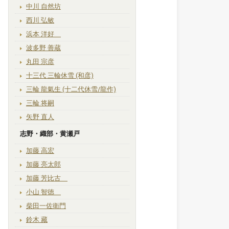
中川 自然坊
西川 弘敏
浜本 洋好
波多野 善蔵
丸田 宗彦
十三代 三輪休雪 (和彦)
三輪 龍氣生 (十二代休雪/龍作)
三輪 将嗣
矢野 直人
志野・織部・黄瀬戸
加藤 高宏
加藤 亮太郎
加藤 芳比古
小山 智徳
柴田一佐衛門
鈴木 藏