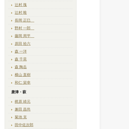
辻村 塊
辻村 唯
長岡 正巳
野村 一郎
藤岡 周平
原田 拾六
森 一洋
森 千晃
森 陶岳
横山 直樹
和仁 栄幸
唐津・萩
梶原 靖元
兼田 昌尚
菊池 克
田中佐次郎