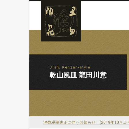
Dish, Kenzan-style
乾山風皿 龍田川意
消費税率改正に伴うお知らせ (2019年10月よ