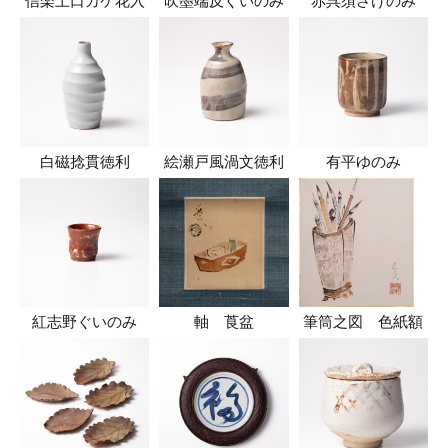
信楽土口カケ花入
吹墨端反ぐいのみ
赤呉須さけのみ
白磁捻貫徳利
絵瀬戸風渦文徳利
有平ゆのみ
紅志野ぐいのみ
軸 莨盆
筆筒之図 色紙額