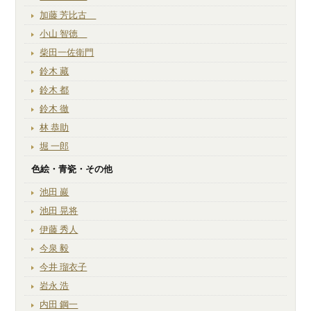
加藤 芳比古
小山 智徳
柴田一佐衛門
鈴木 藏
鈴木 都
鈴木 徹
林 恭助
堀 一郎
色絵・青瓷・その他
池田 巖
池田 晃将
伊藤 秀人
今泉 毅
今井 瑠衣子
岩永 浩
内田 鋼一