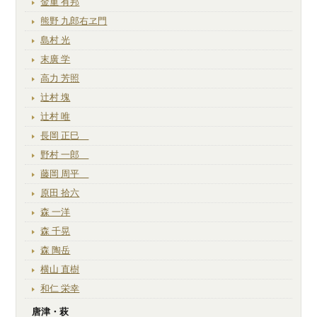
金重 有邦
熊野 九郎右ヱ門
島村 光
末廣 学
高力 芳照
辻村 塊
辻村 唯
長岡 正巳
野村 一郎
藤岡 周平
原田 拾六
森 一洋
森 千晃
森 陶岳
横山 直樹
和仁 栄幸
唐津・萩