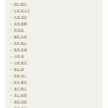
浦口 雅行
江波 冨士子
大塚 茂吉
太田 修嗣
岡 晋吾
鎌田 克慈
木村 展之
黒田 泰蔵
小西 潮
小林 東五
柴山 勝
菅原 伸一
鈴木 爽司
瀬戸 毅己
滝口 和男
津田 清和