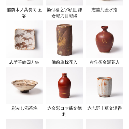
備前木ノ葉長向 五
染付福之字額皿 鎌
志埜共蓋水指
客
倉彫刀目彫縁
志埜笹絵四方鉢
備前旅枕花入
赤呉須金泥花入
彫みし満茶垸
赤金彩コマ筋文徳
赤志野十草文湯呑
利