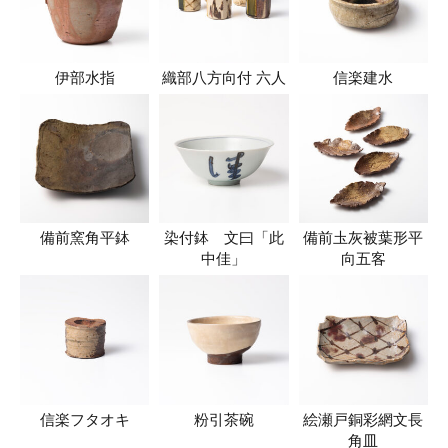
伊部水指
織部八方向付 六人
信楽建水
備前窯角平鉢
染付鉢 文曰「此
備前圡灰被葉形平
中佳」
向五客
信楽フタオキ
粉引茶碗
絵瀬戸銅彩網文長
角皿