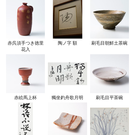
赤呉須手つき徳里
陶ノ字 額
刷毛目朝鮮土茶碗
花入
赤絵馬上杯
獨坐釣舟歌月明
刷毛目平茶碗