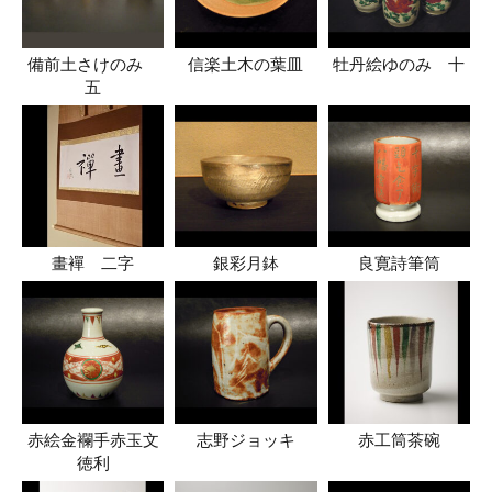
備前土さけのみ
信楽土木の葉皿
牡丹絵ゆのみ 十
五
畫襌 二字
銀彩月鉢
良寛詩筆筒
赤絵金襴手赤玉文
志野ジョッキ
赤工筒茶碗
徳利