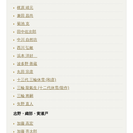
梶原 靖元
兼田 昌尚
菊池 克
田中佐次郎
中川 自然坊
西川 弘敏
浜本 洋好
波多野 善蔵
丸田 宗彦
十三代 三輪休雪 (和彦)
三輪 龍氣生 (十二代休雪/龍作)
三輪 将嗣
矢野 直人
志野・織部・黄瀬戸
加藤 高宏
加藤 亮太郎