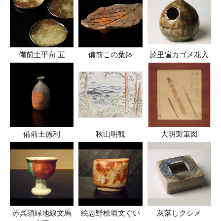
備前土平向 五
備前この葉鉢
於里遍カゴメ花入
備前土徳利
秋山明観
大明製筆図
赤呉須緑地線文馬
絵志野桧垣文ぐい
灰落しクシメ