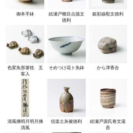
御本手鉢
絵瀬戸櫛目点描文
銀彩線彫文徳利
徳利
色変魚形箸枕 五
そめつけ花ト魚鉢
から津香合
客入
清風拂明月明月拂
信楽土灰被徳利
絵瀬戸源氏巻文湯
清風
呑