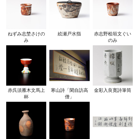
ねずみ志埜さけの
絵瀬戸水指
赤志野桧垣文ぐい
み
のみ
赤呉須雁木文馬上
寒山詩「閑自訪高
金彩入良寛詩筆筒
杯
僧」