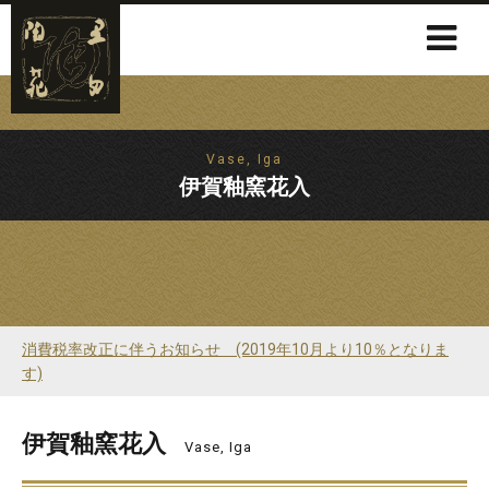
Vase, Iga
伊賀釉窯花入
消費税率改正に伴うお知らせ (2019年10月より10％となりま
す)
伊賀釉窯花入
Vase, Iga