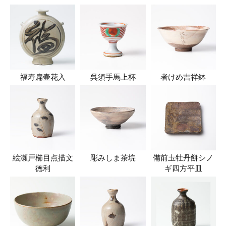
福寿扁壷花入
呉須手馬上杯
者けめ吉祥鉢
絵瀬戸櫛目点描文
彫みしま茶垸
備前圡牡丹餅シノ
徳利
ギ四方平皿