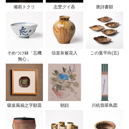
備前トクリ
志埜グイ呑
唐詩書額
そめつけ鉢「忘機
信楽灰被花入
この葉平向(五)
無心」
吸坂風福之字額皿
朝顔
川杭翡翠鳥図