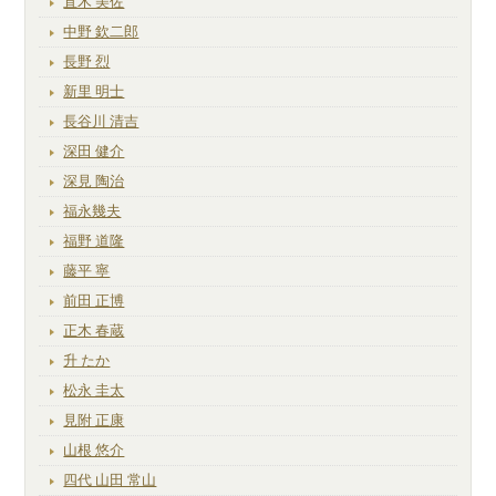
直木 美佐
中野 欽二郎
長野 烈
新里 明士
長谷川 清吉
深田 健介
深見 陶治
福永幾夫
福野 道隆
藤平 寧
前田 正博
正木 春蔵
升 たか
松永 圭太
見附 正康
山根 悠介
四代 山田 常山