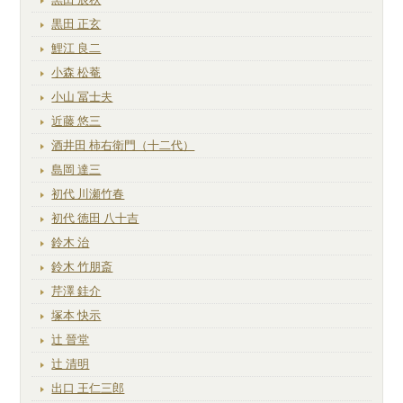
黒田 正玄
鯉江 良二
小森 松菴
小山 冨士夫
近藤 悠三
酒井田 柿右衛門（十二代）
島岡 達三
初代 川瀬竹春
初代 徳田 八十吉
鈴木 治
鈴木 竹朋斎
芹澤 銈介
塚本 快示
辻 晉堂
辻 清明
出口 王仁三郎