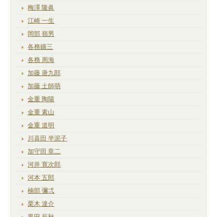
梅澤 隆眞
江崎 一生
岡部 嶺男
各務鑛三
各務 周海
加藤 唐九郎
加藤 土師萌
金重 陶陽
金重 素山
金重 道明
川喜田 半泥子
加守田 章二
河井 寛次郎
河本 五郎
楠部 彌弌
栗木 達介
黒田 辰秋