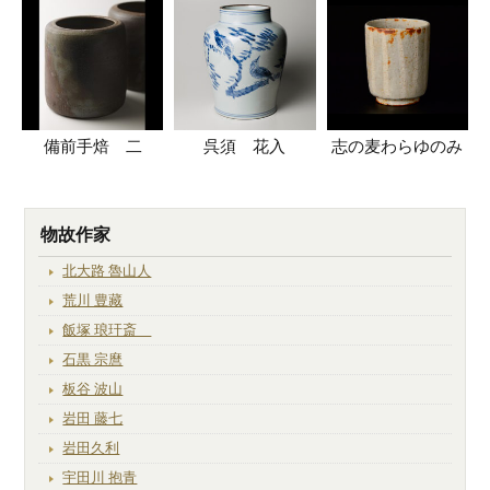
備前手焙 二
呉須 花入
志の麦わらゆのみ
物故作家
北大路 魯山人
荒川 豊藏
飯塚 琅玕斎
石黒 宗麿
板谷 波山
岩田 藤七
岩田久利
宇田川 抱青