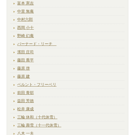
富本 憲吉
中里 無庵
中村六郎
西岡 小十
野崎 幻庵
バーナード・リーチ
濱田 庄司
藤田 喬平
藤原 啓
藤原 建
ベルント・フリーベリ
前田 青邨
益田 芳徳
松井 康成
三輪 休和（十代休雪）
三輪 壽雪（十一代休雪）
八木 一夫