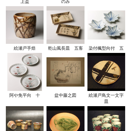
上盃
のみ
絵瀬戸手焙
乾山風長皿 五客
染付楓型向付 五
阿や免平向 十
盆中藤之図
絵瀬戸鳥文一文字
皿