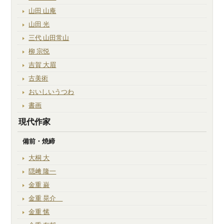
山田 山庵
山田 光
三代 山田常山
柳 宗悦
吉賀 大眉
古美術
おいしいうつわ
書画
現代作家
備前・焼締
大桐 大
隠﨑 隆一
金重 巌
金重 晃介
金重 愫