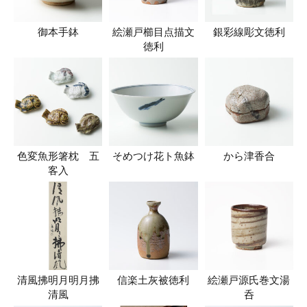
御本手鉢
絵瀬戸櫛目点描文
銀彩線彫文徳利
徳利
色変魚形箸枕 五
そめつけ花ト魚鉢
から津香合
客入
清風拂明月明月拂
信楽土灰被徳利
絵瀬戸源氏巻文湯
清風
呑