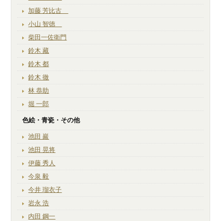
加藤 芳比古
小山 智徳
柴田一佐衛門
鈴木 藏
鈴木 都
鈴木 徹
林 恭助
堀 一郎
色絵・青瓷・その他
池田 巖
池田 晃将
伊藤 秀人
今泉 毅
今井 瑠衣子
岩永 浩
内田 鋼一