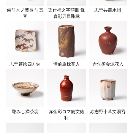
備前木ノ葉長向 五
染付福之字額皿 鎌
志埜共蓋水指
客
倉彫刀目彫縁
志埜笹絵四方鉢
備前旅枕花入
赤呉須金泥花入
彫みし満茶垸
赤金彩コマ筋文徳
赤志野十草文湯呑
利