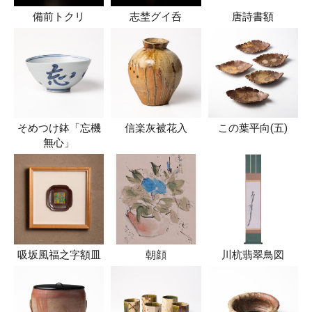
備前トクリ
志埜グイ呑
唐詩書額
そめつけ鉢「忘機
信楽灰被花入
この葉平向(五)
無心」
吸坂風福之字額皿
朝顔
川杭翡翠鳥図