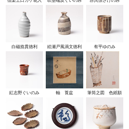
信楽土口カケ花入
吹墨端反ぐいのみ
赤呉須さけのみ
白磁捻貫徳利
絵瀬戸風渦文徳利
有平ゆのみ
紅志野ぐいのみ
軸 莨盆
筆筒之図 色紙額