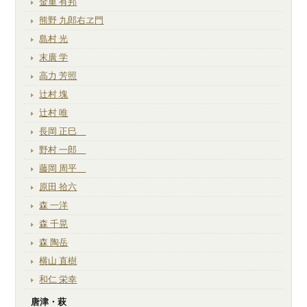
金重 有邦
熊野 九郎右ヱ門
島村 光
末廣 学
高力 芳照
辻村 塊
辻村 唯
長岡 正巳
野村 一郎
藤岡 周平
原田 拾六
森 一洋
森 千晃
森 陶岳
横山 直樹
和仁 栄幸
唐津・萩