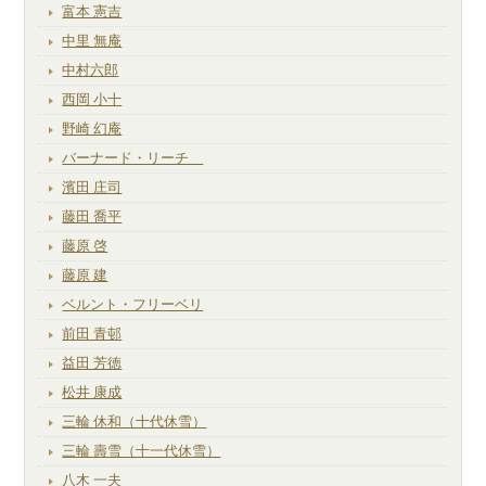
富本 憲吉
中里 無庵
中村六郎
西岡 小十
野崎 幻庵
バーナード・リーチ
濱田 庄司
藤田 喬平
藤原 啓
藤原 建
ベルント・フリーベリ
前田 青邨
益田 芳徳
松井 康成
三輪 休和（十代休雪）
三輪 壽雪（十一代休雪）
八木 一夫