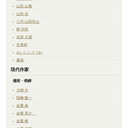
山田 山庵
山田 光
三代 山田常山
柳 宗悦
吉賀 大眉
古美術
おいしいうつわ
書画
現代作家
備前・焼締
大桐 大
隠﨑 隆一
金重 巌
金重 晃介
金重 愫