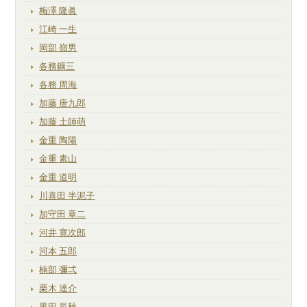
梅澤 隆眞
江崎 一生
岡部 嶺男
各務鑛三
各務 周海
加藤 唐九郎
加藤 土師萌
金重 陶陽
金重 素山
金重 道明
川喜田 半泥子
加守田 章二
河井 寛次郎
河本 五郎
楠部 彌弌
栗木 達介
黒田 辰秋