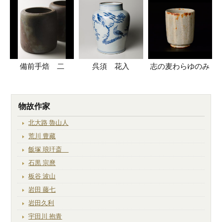
備前手焙 二
呉須 花入
志の麦わらゆのみ
物故作家
北大路 魯山人
荒川 豊藏
飯塚 琅玕斎
石黒 宗麿
板谷 波山
岩田 藤七
岩田久利
宇田川 抱青