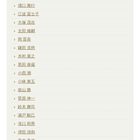
浦口 雅行
江波 冨士子
大塚 茂吉
太田 修嗣
岡 晋吾
鎌田 克慈
木村 展之
黒田 泰蔵
小西 潮
小林 東五
柴山 勝
菅原 伸一
鈴木 爽司
瀬戸 毅己
滝口 和男
津田 清和