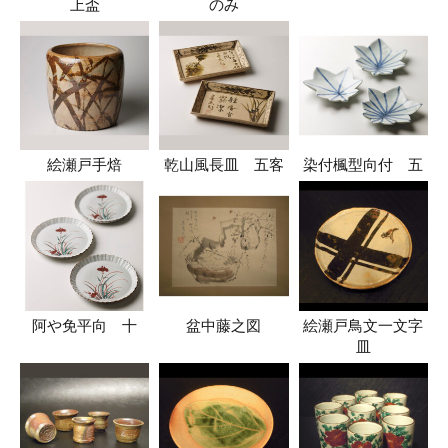
上盃
のみ
絵瀬戸手焙
乾山風長皿 五客
染付楓型向付 五
阿や免平向 十
盆中藤之図
絵瀬戸鳥文一文字
皿