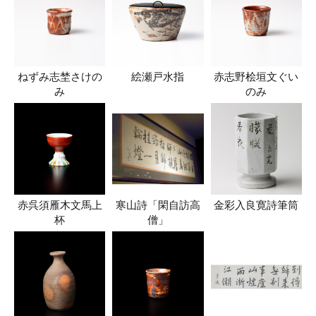
ねずみ志埜さけの
絵瀬戸水指
赤志野桧垣文ぐい
み
のみ
赤呉須雁木文馬上
寒山詩「閑自訪高
金彩入良寛詩筆筒
杯
僧」