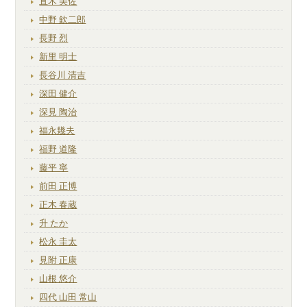
直木 美佐
中野 欽二郎
長野 烈
新里 明士
長谷川 清吉
深田 健介
深見 陶治
福永幾夫
福野 道隆
藤平 寧
前田 正博
正木 春蔵
升 たか
松永 圭太
見附 正康
山根 悠介
四代 山田 常山