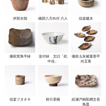
伊部水指
織部八方向付 六人
信楽建水
備前窯角平鉢
染付鉢 文曰「此
備前圡灰被葉形平
中佳」
向五客
信楽フタオキ
粉引茶碗
絵瀬戸銅彩網文長
角皿