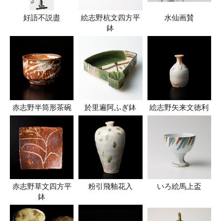
好語不説盡
絵志野杭文四方平
水仙画賛
鉢
赤志野半筒形茶碗
於里遍阿ふぎ鉢
絵志野矢来文徳利
赤志野草文四方平
粉引飛釉花入
いろ絵馬上盃
鉢