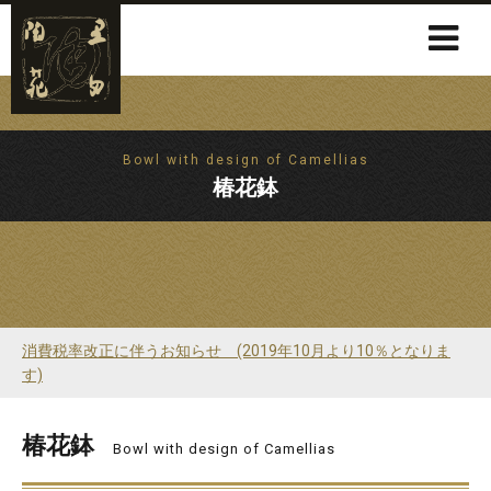
Bowl with design of Camellias
椿花鉢
消費税率改正に伴うお知らせ (2019年10月より10％となりま
す)
椿花鉢
Bowl with design of Camellias