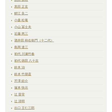
黒田 正玄
鯉江 良二
小森 松菴
小山 冨士夫
近藤 悠三
酒井田 柿右衛門（十二代）
島岡 達三
初代 川瀬竹春
初代 徳田 八十吉
鈴木 治
鈴木 竹朋斎
芹澤 銈介
塚本 快示
辻 晉堂
辻 清明
出口 王仁三郎