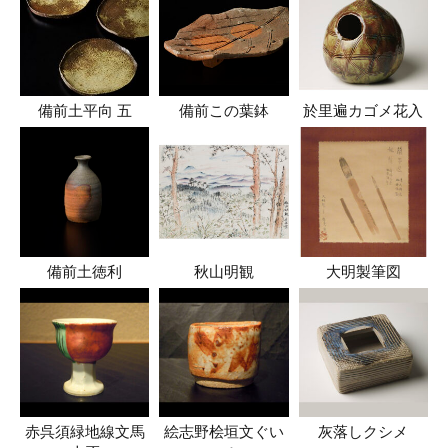
備前土平向 五
備前この葉鉢
於里遍カゴメ花入
備前土徳利
秋山明観
大明製筆図
赤呉須緑地線文馬
絵志野桧垣文ぐい
灰落しクシメ