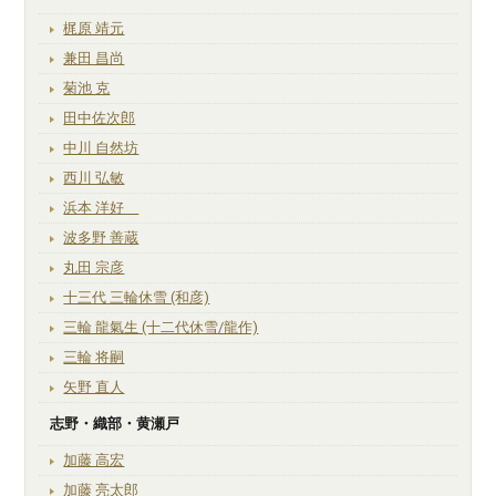
梶原 靖元
兼田 昌尚
菊池 克
田中佐次郎
中川 自然坊
西川 弘敏
浜本 洋好
波多野 善蔵
丸田 宗彦
十三代 三輪休雪 (和彦)
三輪 龍氣生 (十二代休雪/龍作)
三輪 将嗣
矢野 直人
志野・織部・黄瀬戸
加藤 高宏
加藤 亮太郎