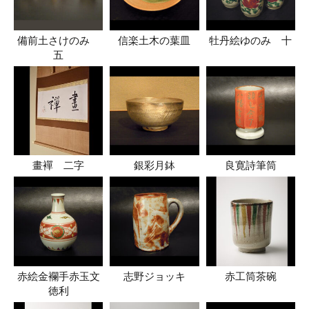
備前土さけのみ
信楽土木の葉皿
牡丹絵ゆのみ 十
五
畫襌 二字
銀彩月鉢
良寛詩筆筒
赤絵金襴手赤玉文
志野ジョッキ
赤工筒茶碗
徳利