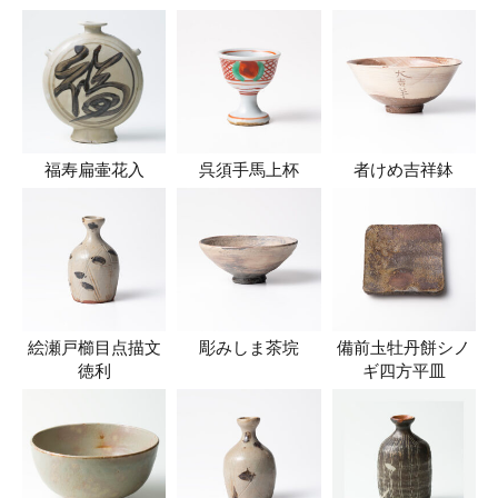
福寿扁壷花入
呉須手馬上杯
者けめ吉祥鉢
絵瀬戸櫛目点描文
彫みしま茶垸
備前圡牡丹餅シノ
徳利
ギ四方平皿