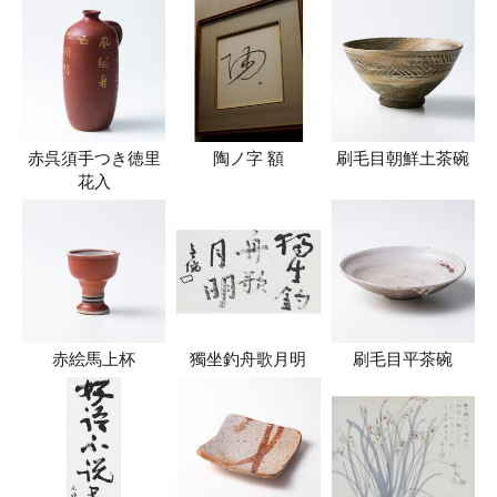
赤呉須手つき徳里
陶ノ字 額
刷毛目朝鮮土茶碗
花入
赤絵馬上杯
獨坐釣舟歌月明
刷毛目平茶碗