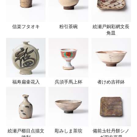
信楽フタオキ
粉引茶碗
絵瀬戸銅彩網文長
角皿
福寿扁壷花入
呉須手馬上杯
者けめ吉祥鉢
絵瀬戸櫛目点描文
彫みしま茶垸
備前圡牡丹餅シノ