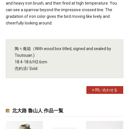
and heavy iron brush, and then fired at high temperature. You
can see a sparrow beyond the impressive crossed line. The
gradation of iron color gives the bird moving like lively and
cheerfully looking around.
陶々庵箱（With wood box titled, signed and sealed by
Toutouan.)
18.4-18.6/H2.6cm
売約済/ Sold
問い合わせる
北大路 魯山人 作品一覧