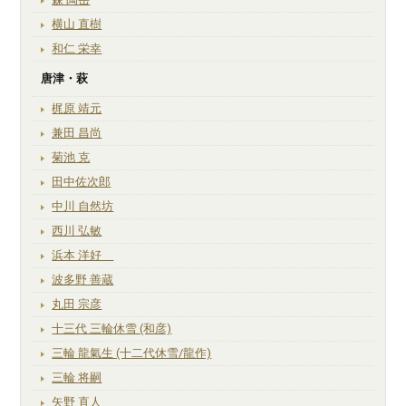
横山 直樹
和仁 栄幸
唐津・萩
梶原 靖元
兼田 昌尚
菊池 克
田中佐次郎
中川 自然坊
西川 弘敏
浜本 洋好
波多野 善蔵
丸田 宗彦
十三代 三輪休雪 (和彦)
三輪 龍氣生 (十二代休雪/龍作)
三輪 将嗣
矢野 直人