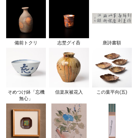
備前トクリ
志埜グイ呑
唐詩書額
そめつけ鉢「忘機
信楽灰被花入
この葉平向(五)
無心」