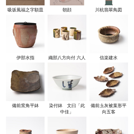
吸坂風福之字額皿
朝顔
川杭翡翠鳥図
伊部水指
織部八方向付 六人
信楽建水
備前窯角平鉢
染付鉢 文曰「此
備前圡灰被葉形平
中佳」
向五客