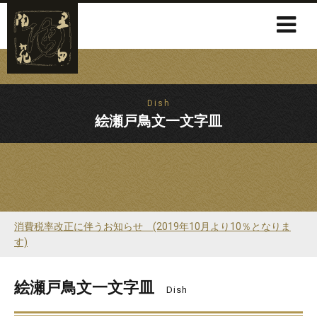
Dish
絵瀬戸鳥文一文字皿
消費税率改正に伴うお知らせ (2019年10月より10％となりま
す)
絵瀬戸鳥文一文字皿
Dish