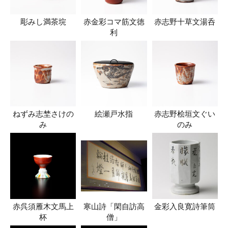
彫みし満茶垸
赤金彩コマ筋文徳
赤志野十草文湯呑
利
ねずみ志埜さけの
絵瀬戸水指
赤志野桧垣文ぐい
み
のみ
赤呉須雁木文馬上
寒山詩「閑自訪高
金彩入良寛詩筆筒
杯
僧」