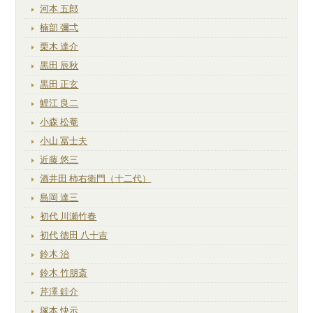
河本 五郎
楠部 彌弌
栗木 達介
黒田 辰秋
黒田 正玄
鯉江 良二
小森 松菴
小山 冨士夫
近藤 悠三
酒井田 柿右衛門（十二代）
島岡 達三
初代 川瀬竹春
初代 徳田 八十吉
鈴木 治
鈴木 竹朋斎
芹澤 銈介
塚本 快示