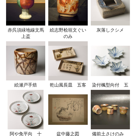
赤呉須緑地線文馬
絵志野桧垣文ぐい
灰落しクシメ
上盃
のみ
絵瀬戸手焙
乾山風長皿 五客
染付楓型向付 五
阿や免平向 十
盆中藤之図
備前土さけのみ