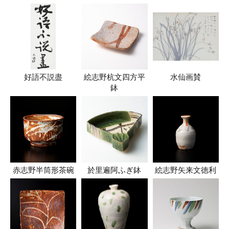
好語不説盡
絵志野杭文四方平
水仙画賛
鉢
赤志野半筒形茶碗
於里遍阿ふぎ鉢
絵志野矢来文徳利