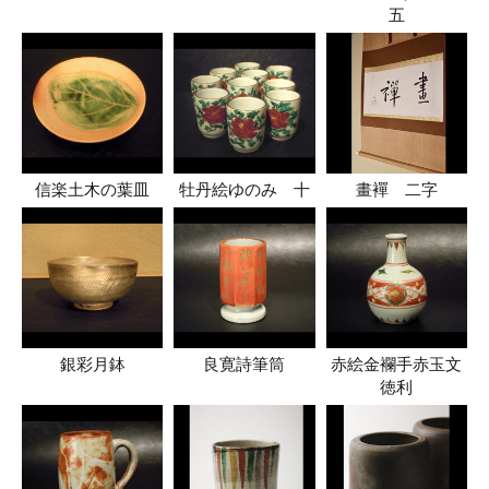
五
信楽土木の葉皿
牡丹絵ゆのみ 十
畫襌 二字
銀彩月鉢
良寛詩筆筒
赤絵金襴手赤玉文
徳利