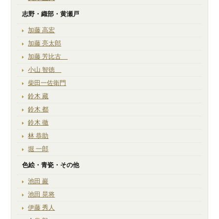
志野・織部・黄瀬戸
加藤 高宏
加藤 亮太郎
加藤 芳比古
小山 智徳
柴田一佐衛門
鈴木 藏
鈴木 都
鈴木 徹
林 恭助
堀 一郎
色絵・青瓷・その他
池田 巖
池田 晃将
伊藤 秀人