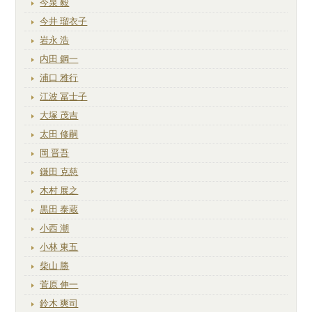
今泉 毅
今井 瑠衣子
岩永 浩
内田 鋼一
浦口 雅行
江波 冨士子
大塚 茂吉
太田 修嗣
岡 晋吾
鎌田 克慈
木村 展之
黒田 泰蔵
小西 潮
小林 東五
柴山 勝
菅原 伸一
鈴木 爽司