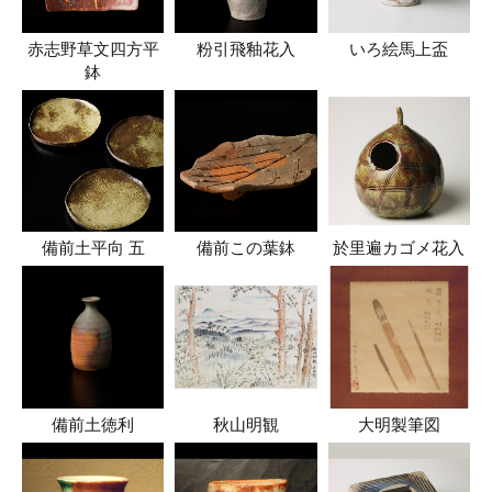
赤志野草文四方平
粉引飛釉花入
いろ絵馬上盃
鉢
備前土平向 五
備前この葉鉢
於里遍カゴメ花入
備前土徳利
秋山明観
大明製筆図