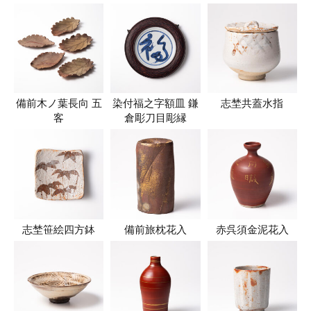
備前木ノ葉長向 五
染付福之字額皿 鎌
志埜共蓋水指
客
倉彫刀目彫縁
志埜笹絵四方鉢
備前旅枕花入
赤呉須金泥花入