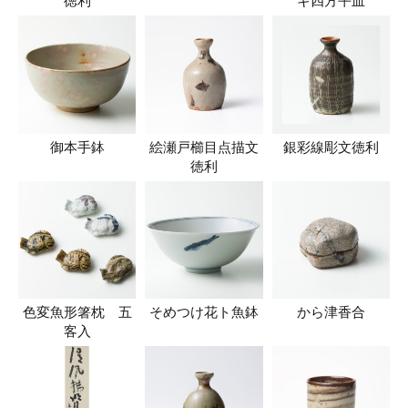
徳利
ギ四方平皿
御本手鉢
絵瀬戸櫛目点描文
銀彩線彫文徳利
徳利
色変魚形箸枕 五
そめつけ花ト魚鉢
から津香合
客入