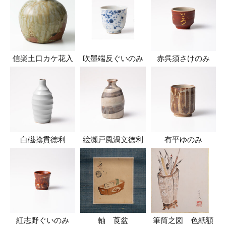
信楽土口カケ花入
吹墨端反ぐいのみ
赤呉須さけのみ
白磁捻貫徳利
絵瀬戸風渦文徳利
有平ゆのみ
紅志野ぐいのみ
軸 莨盆
筆筒之図 色紙額