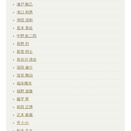
瀬戸 毅己
滝口 和男
津田 清和
直木 美佐
中野 欽二郎
長野 烈
新里 明士
長谷川 清吉
深田 健介
深見 陶治
福永幾夫
福野 道隆
藤平 寧
前田 正博
正木 春蔵
升 たか
松永 圭太