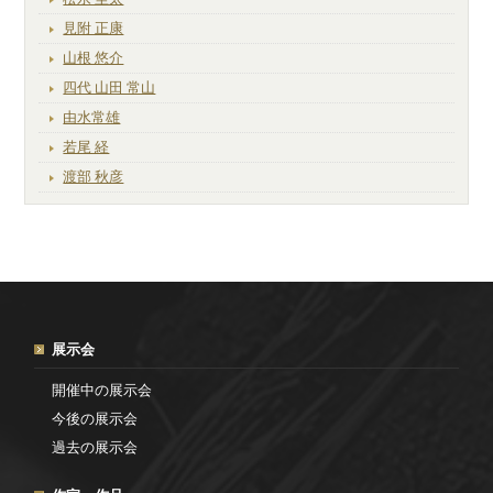
見附 正康
山根 悠介
四代 山田 常山
由水常雄
若尾 経
渡部 秋彦
展示会
開催中の展示会
今後の展示会
過去の展示会