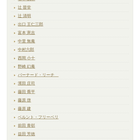
辻 晉堂
辻 清明
出口 王仁三郎
富本 憲吉
中里 無庵
中村六郎
西岡 小十
野崎 幻庵
バーナード・リーチ
濱田 庄司
藤田 喬平
藤原 啓
藤原 建
ベルント・フリーベリ
前田 青邨
益田 芳徳