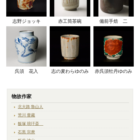
志野ジョッキ
赤工筒茶碗
備前手焙 二
呉須 花入
志の麦わらゆのみ
赤呉須牡丹ゆのみ
物故作家
北大路 魯山人
荒川 豊藏
飯塚 琅玕斎
石黒 宗麿