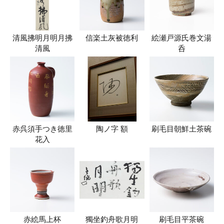
清風拂明月明月拂
信楽土灰被徳利
絵瀬戸源氏巻文湯
清風
呑
赤呉須手つき徳里
陶ノ字 額
刷毛目朝鮮土茶碗
花入
赤絵馬上杯
獨坐釣舟歌月明
刷毛目平茶碗