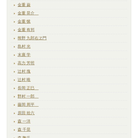
金重 巌
金重 晃介
金重 愫
金重 有邦
熊野 九郎右ヱ門
島村 光
末廣 学
高力 芳照
辻村 塊
辻村 唯
長岡 正巳
野村 一郎
藤岡 周平
原田 拾六
森 一洋
森 千晃
森 陶岳