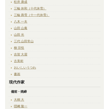
松井 康成
三輪 休和（十代休雪）
三輪 壽雪（十一代休雪）
八木 一夫
山田 山庵
山田 光
三代 山田常山
柳 宗悦
吉賀 大眉
古美術
おいしいうつわ
書画
現代作家
備前・焼締
大桐 大
隠﨑 隆一