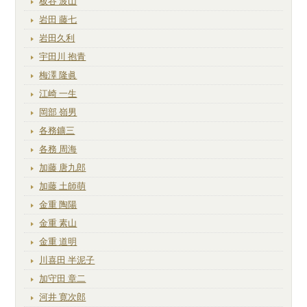
板谷 波山
岩田 藤七
岩田久利
宇田川 抱青
梅澤 隆眞
江崎 一生
岡部 嶺男
各務鑛三
各務 周海
加藤 唐九郎
加藤 土師萌
金重 陶陽
金重 素山
金重 道明
川喜田 半泥子
加守田 章二
河井 寛次郎