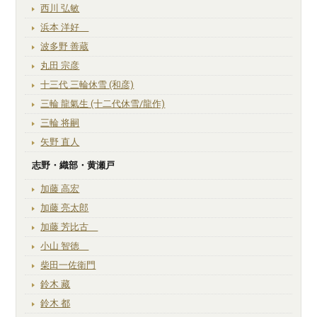
西川 弘敏
浜本 洋好
波多野 善蔵
丸田 宗彦
十三代 三輪休雪 (和彦)
三輪 龍氣生 (十二代休雪/龍作)
三輪 将嗣
矢野 直人
志野・織部・黄瀬戸
加藤 高宏
加藤 亮太郎
加藤 芳比古
小山 智徳
柴田一佐衛門
鈴木 藏
鈴木 都