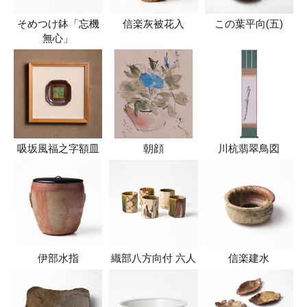
そめつけ鉢「忘機
信楽灰被花入
この葉平向(五)
無心」
吸坂風福之字額皿
朝顔
川杭翡翠鳥図
伊部水指
織部八方向付 六人
信楽建水