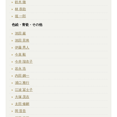
鈴木 徹
林 恭助
堀 一郎
色絵・青瓷・その他
池田 巖
池田 晃将
伊藤 秀人
今泉 毅
今井 瑠衣子
岩永 浩
内田 鋼一
浦口 雅行
江波 冨士子
大塚 茂吉
太田 修嗣
岡 晋吾