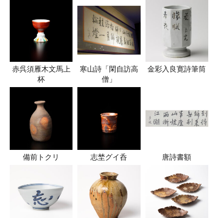
赤呉須雁木文馬上
寒山詩「閑自訪高
金彩入良寛詩筆筒
杯
僧」
備前トクリ
志埜グイ呑
唐詩書額