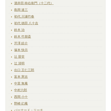
酒井田 柿右衛門（十二代）
島岡 達三
初代 川瀬竹春
初代 徳田 八十吉
鈴木 治
鈴木 竹朋斎
芹澤 銈介
塚本 快示
辻 晉堂
辻 清明
出口 王仁三郎
富本 憲吉
中里 無庵
中村六郎
西岡 小十
野崎 幻庵
バーナード・リーチ