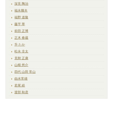
深見 陶治
福永幾夫
福野 道隆
藤平 寧
前田 正博
正木 春蔵
升 たか
松永 圭太
見附 正康
山根 悠介
四代 山田 常山
由水常雄
若尾 経
渡部 秋彦