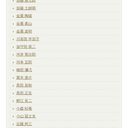
加藤 唐九郎
加藤 土師萌
金重 陶陽
金重 素山
金重 道明
川喜田 半泥子
加守田 章二
河井 寛次郎
河本 五郎
楠部 彌弌
栗木 達介
黒田 辰秋
黒田 正玄
鯉江 良二
小森 松菴
小山 冨士夫
近藤 悠三