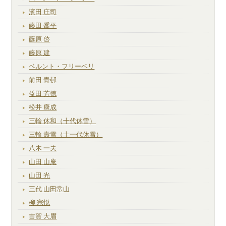
濱田 庄司
藤田 喬平
藤原 啓
藤原 建
ベルント・フリーベリ
前田 青邨
益田 芳徳
松井 康成
三輪 休和（十代休雪）
三輪 壽雪（十一代休雪）
八木 一夫
山田 山庵
山田 光
三代 山田常山
柳 宗悦
吉賀 大眉