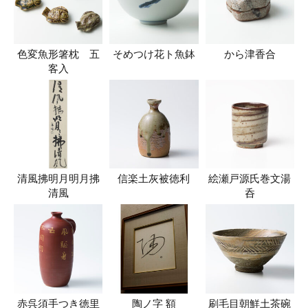
色変魚形箸枕 五
そめつけ花ト魚鉢
から津香合
客入
清風拂明月明月拂
信楽土灰被徳利
絵瀬戸源氏巻文湯
清風
呑
赤呉須手つき徳里
陶ノ字 額
刷毛目朝鮮土茶碗