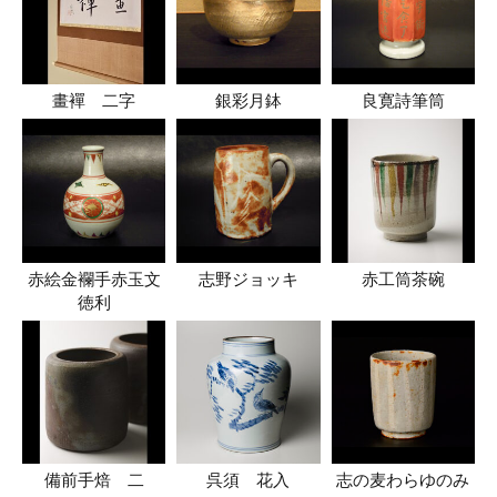
畫襌 二字
銀彩月鉢
良寛詩筆筒
赤絵金襴手赤玉文
志野ジョッキ
赤工筒茶碗
徳利
備前手焙 二
呉須 花入
志の麦わらゆのみ