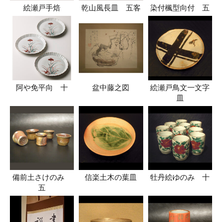
絵瀬戸手焙
乾山風長皿 五客
染付楓型向付 五
阿や免平向 十
盆中藤之図
絵瀬戸鳥文一文字
皿
備前土さけのみ
信楽土木の葉皿
牡丹絵ゆのみ 十
五