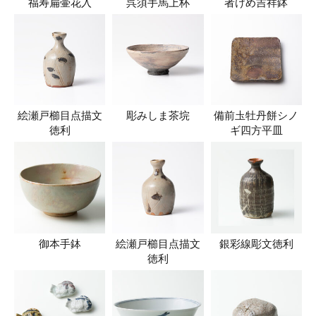
福寿扁壷花入
呉須手馬上杯
者けめ吉祥鉢
絵瀬戸櫛目点描文
彫みしま茶垸
備前圡牡丹餅シノ
徳利
ギ四方平皿
御本手鉢
絵瀬戸櫛目点描文
銀彩線彫文徳利
徳利