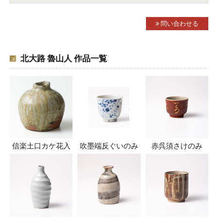
問い合わせる
北大路 魯山人 作品一覧
信楽土口カケ花入
吹墨端反ぐいのみ
赤呉須さけのみ