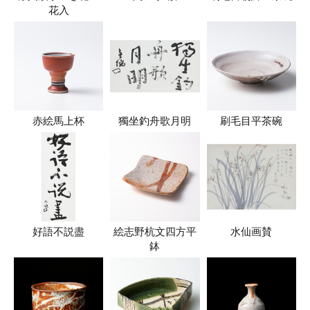
花入
赤絵馬上杯
獨坐釣舟歌月明
刷毛目平茶碗
好語不説盡
絵志野杭文四方平
水仙画賛
鉢