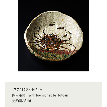
17.7 / 17.2 / H4.3cｍ
陶々菴箱 with box signed by Totoan
売約済/ Sold