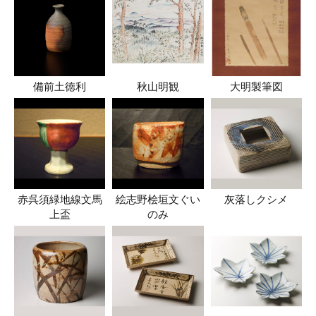
備前土徳利
秋山明観
大明製筆図
赤呉須緑地線文馬
絵志野桧垣文ぐい
灰落しクシメ
上盃
のみ