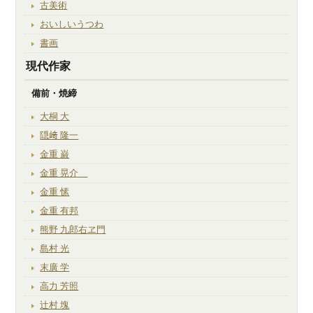
古美術
おいしいうつわ
書画
現代作家
備前・焼締
大桐 大
隠﨑 隆一
金重 巌
金重 晃介
金重 愫
金重 有邦
熊野 九郎右ヱ門
島村 光
末廣 学
高力 芳照
辻村 塊