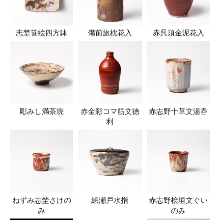
志埜笹絵四方鉢
備前旅枕花入
赤呉須金泥花入
彫みし満茶垸
赤金彩コマ筋文徳
赤志野十草文湯呑
利
ねずみ志埜さけの
絵瀬戸水指
赤志野桧垣文ぐい
み
のみ