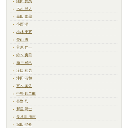
鎌田 克慈
木村 展之
黒田 泰蔵
小西 潮
小林 東五
柴山 勝
菅原 伸一
鈴木 爽司
瀬戸 毅己
滝口 和男
津田 清和
直木 美佐
中野 欽二郎
長野 烈
新里 明士
長谷川 清吉
深田 健介