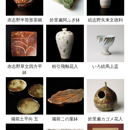
赤志野半筒形茶碗
於里遍阿ふぎ鉢
絵志野矢来文徳利
赤志野草文四方平
粉引飛釉花入
いろ絵馬上盃
鉢
備前土平向 五
備前この葉鉢
於里遍カゴメ花入