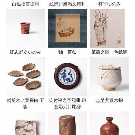
白磁捻貫徳利
絵瀬戸風渦文徳利
有平ゆのみ
紅志野ぐいのみ
軸 莨盆
筆筒之図 色紙額
備前木ノ葉長向 五
染付福之字額皿 鎌
志埜共蓋水指
客
倉彫刀目彫縁