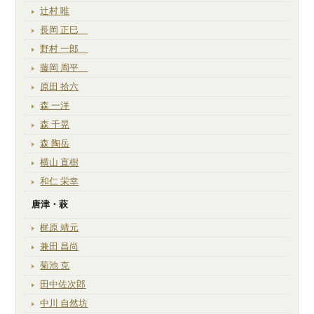
辻村 唯
長岡 正巳
野村 一郎
藤岡 周平
原田 拾六
森 一洋
森 千晃
森 陶岳
横山 直樹
和仁 栄幸
唐津・萩
梶原 靖元
兼田 昌尚
菊池 克
田中佐次郎
中川 自然坊