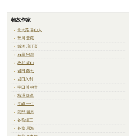
物故作家
北大路 魯山人
荒川 豊藏
飯塚 琅玕斎
石黒 宗麿
板谷 波山
岩田 藤七
岩田久利
宇田川 抱青
梅澤 隆眞
江崎 一生
岡部 嶺男
各務鑛三
各務 周海