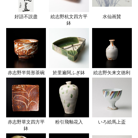
好語不説盡
絵志野杭文四方平
水仙画賛
鉢
赤志野半筒形茶碗
於里遍阿ふぎ鉢
絵志野矢来文徳利
赤志野草文四方平
粉引飛釉花入
いろ絵馬上盃
鉢