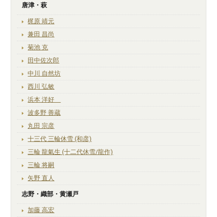
唐津・萩
梶原 靖元
兼田 昌尚
菊池 克
田中佐次郎
中川 自然坊
西川 弘敏
浜本 洋好
波多野 善蔵
丸田 宗彦
十三代 三輪休雪 (和彦)
三輪 龍氣生 (十二代休雪/龍作)
三輪 将嗣
矢野 直人
志野・織部・黄瀬戸
加藤 高宏