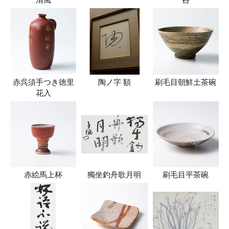
清風
呑
赤呉須手つき徳里
陶ノ字 額
刷毛目朝鮮土茶碗
花入
赤絵馬上杯
獨坐釣舟歌月明
刷毛目平茶碗