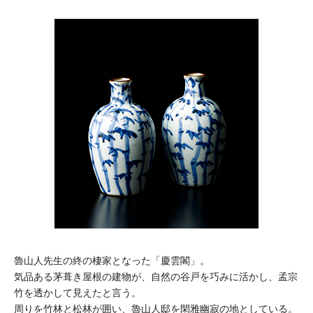
魯山人先生の終の棲家となった「慶雲閣」。
気品ある茅葺き屋根の建物が、自然の谷戸を巧みに活かし、孟宗
竹を透かして見えたと言う。
周りを竹林と松林が囲い、魯山人邸を閑雅幽寂の地としている。