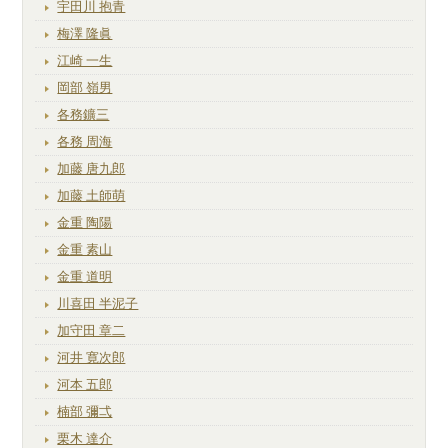
宇田川 抱青
梅澤 隆眞
江崎 一生
岡部 嶺男
各務鑛三
各務 周海
加藤 唐九郎
加藤 土師萌
金重 陶陽
金重 素山
金重 道明
川喜田 半泥子
加守田 章二
河井 寛次郎
河本 五郎
楠部 彌弌
栗木 達介