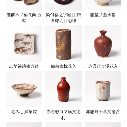
備前木ノ葉長向 五
染付福之字額皿 鎌
志埜共蓋水指
客
倉彫刀目彫縁
志埜笹絵四方鉢
備前旅枕花入
赤呉須金泥花入
彫みし満茶垸
赤金彩コマ筋文徳
赤志野十草文湯呑
利