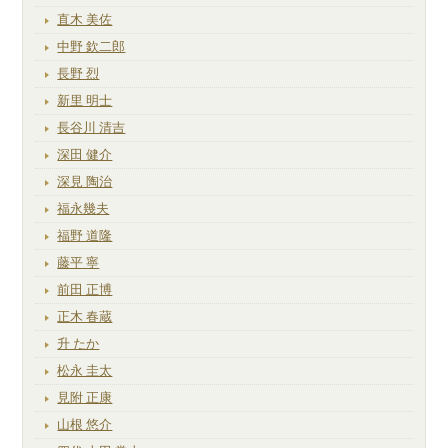
直木 美佐
中野 欽二郎
長野 烈
新里 明士
長谷川 清吉
深田 健介
深見 陶治
福永幾夫
福野 道隆
藤平 寧
前田 正博
正木 春蔵
升 たか
松永 圭太
見附 正康
山根 悠介