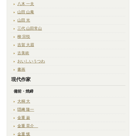
八木 一夫
山田 山庵
山田 光
三代 山田常山
柳 宗悦
吉賀 大眉
古美術
おいしいうつわ
書画
現代作家
備前・焼締
大桐 大
隠﨑 隆一
金重 巌
金重 晃介
金重 愫