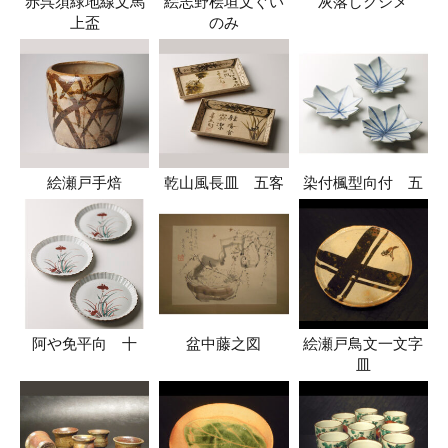
赤呉須緑地線文馬
絵志野桧垣文ぐい
灰落しクシメ
上盃
のみ
絵瀬戸手焙
乾山風長皿 五客
染付楓型向付 五
阿や免平向 十
盆中藤之図
絵瀬戸鳥文一文字
皿