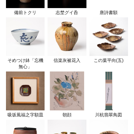
備前トクリ
志埜グイ呑
唐詩書額
そめつけ鉢「忘機
信楽灰被花入
この葉平向(五)
無心」
吸坂風福之字額皿
朝顔
川杭翡翠鳥図