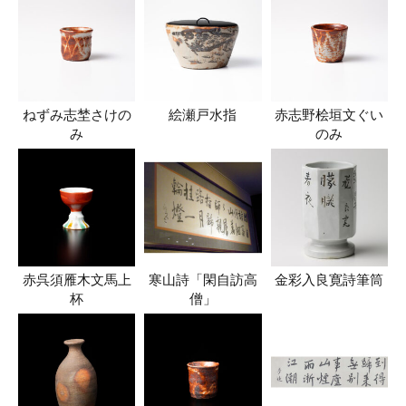
ねずみ志埜さけの
絵瀬戸水指
赤志野桧垣文ぐい
み
のみ
赤呉須雁木文馬上
寒山詩「閑自訪高
金彩入良寛詩筆筒
杯
僧」