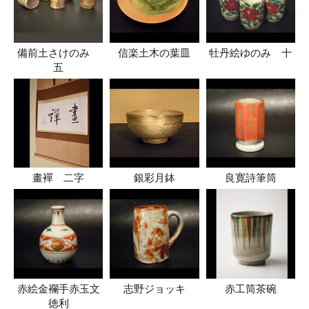
備前土さけのみ
信楽土木の葉皿
牡丹絵ゆのみ 十
五
畫襌 二字
銀彩月鉢
良寛詩筆筒
赤絵金襴手赤玉文
志野ジョッキ
赤工筒茶碗
徳利