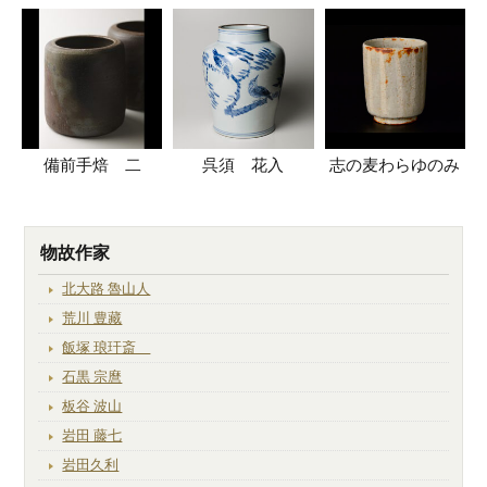
備前手焙 二
呉須 花入
志の麦わらゆのみ
物故作家
北大路 魯山人
荒川 豊藏
飯塚 琅玕斎
石黒 宗麿
板谷 波山
岩田 藤七
岩田久利