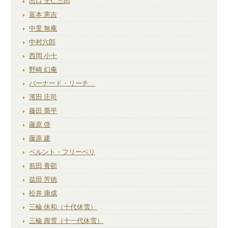
出口 王仁三郎
富本 憲吉
中里 無庵
中村六郎
西岡 小十
野崎 幻庵
バーナード・リーチ
濱田 庄司
藤田 喬平
藤原 啓
藤原 建
ベルント・フリーベリ
前田 青邨
益田 芳徳
松井 康成
三輪 休和（十代休雪）
三輪 壽雪（十一代休雪）