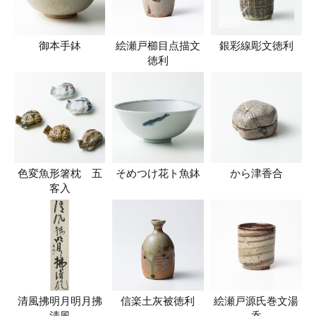
御本手鉢
絵瀬戸櫛目点描文
銀彩線彫文徳利
徳利
色変魚形箸枕 五
そめつけ花ト魚鉢
から津香合
客入
清風拂明月明月拂
信楽土灰被徳利
絵瀬戸源氏巻文湯