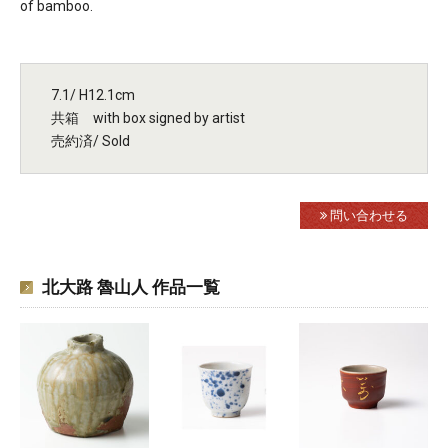
of bamboo.
7.1/ H12.1cm
共箱 with box signed by artist
売約済/ Sold
問い合わせる
北大路 魯山人 作品一覧