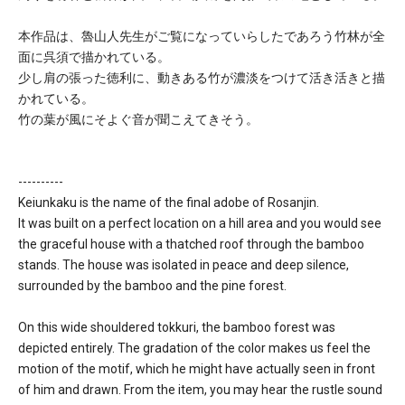
本作品は、魯山人先生がご覧になっていらしたであろう竹林が全
面に呉須で描かれている。
少し肩の張った徳利に、動きある竹が濃淡をつけて活き活きと描
かれている。
竹の葉が風にそよぐ音が聞こえてきそう。
----------
Keiunkaku is the name of the final adobe of Rosanjin.
It was built on a perfect location on a hill area and you would see
the graceful house with a thatched roof through the bamboo
stands. The house was isolated in peace and deep silence,
surrounded by the bamboo and the pine forest.
On this wide shouldered tokkuri, the bamboo forest was
depicted entirely. The gradation of the color makes us feel the
motion of the motif, which he might have actually seen in front
of him and drawn. From the item, you may hear the rustle sound