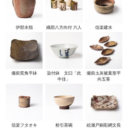
伊部水指
織部八方向付 六人
信楽建水
備前窯角平鉢
染付鉢 文曰「此
備前圡灰被葉形平
中佳」
向五客
信楽フタオキ
粉引茶碗
絵瀬戸銅彩網文長