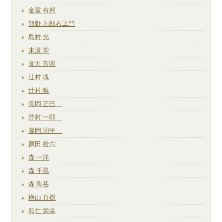
金重 有邦
熊野 九郎右ヱ門
島村 光
末廣 学
高力 芳照
辻村 塊
辻村 唯
長岡 正巳
野村 一郎
藤岡 周平
原田 拾六
森 一洋
森 千晃
森 陶岳
横山 直樹
和仁 栄幸