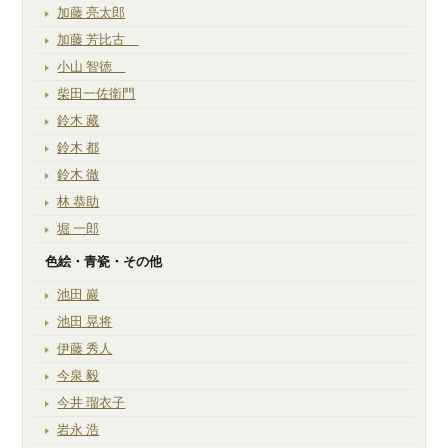
加藤 亮太郎
加藤 芳比古
小山 智徳
柴田一佐衛門
鈴木 藏
鈴木 都
鈴木 徹
林 恭助
堀 一郎
色絵・青瓷・その他
池田 巖
池田 晃将
伊藤 秀人
今泉 毅
今井 瑠衣子
岩永 浩