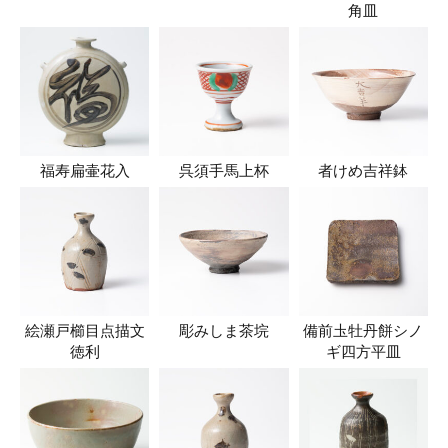
角皿
福寿扁壷花入
呉須手馬上杯
者けめ吉祥鉢
絵瀬戸櫛目点描文
彫みしま茶垸
備前圡牡丹餅シノ
徳利
ギ四方平皿