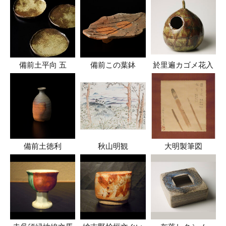
備前土平向 五
備前この葉鉢
於里遍カゴメ花入
備前土徳利
秋山明観
大明製筆図