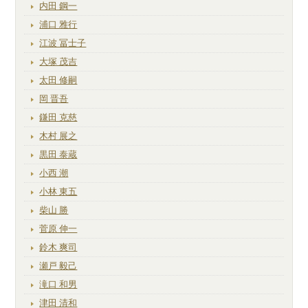
内田 鋼一
浦口 雅行
江波 冨士子
大塚 茂吉
太田 修嗣
岡 晋吾
鎌田 克慈
木村 展之
黒田 泰蔵
小西 潮
小林 東五
柴山 勝
菅原 伸一
鈴木 爽司
瀬戸 毅己
滝口 和男
津田 清和