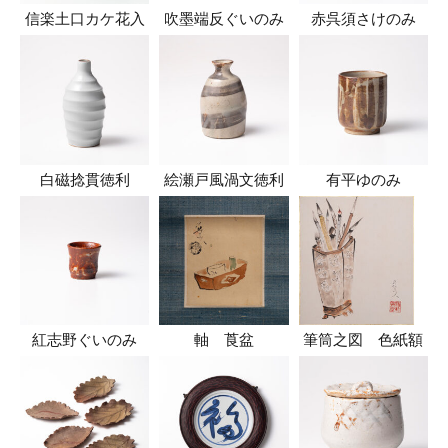
信楽土口カケ花入
吹墨端反ぐいのみ
赤呉須さけのみ
白磁捻貫徳利
絵瀬戸風渦文徳利
有平ゆのみ
紅志野ぐいのみ
軸 莨盆
筆筒之図 色紙額