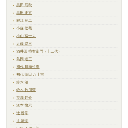
黒田 辰秋
黒田 正玄
鯉江 良二
小森 松菴
小山 冨士夫
近藤 悠三
酒井田 柿右衛門（十二代）
島岡 達三
初代 川瀬竹春
初代 徳田 八十吉
鈴木 治
鈴木 竹朋斎
芹澤 銈介
塚本 快示
辻 晉堂
辻 清明