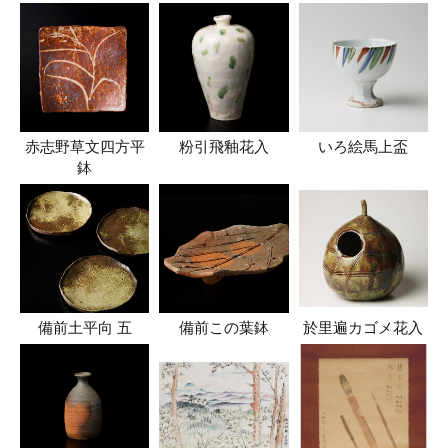
赤志野草文四方平
粉引飛釉花入
いろ絵馬上盃
鉢
備前土平向 五
備前この葉鉢
於里遍カゴメ花入