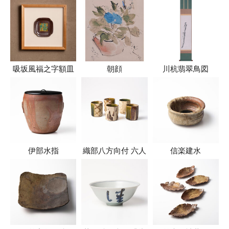
吸坂風福之字額皿
朝顔
川杭翡翠鳥図
伊部水指
織部八方向付 六人
信楽建水