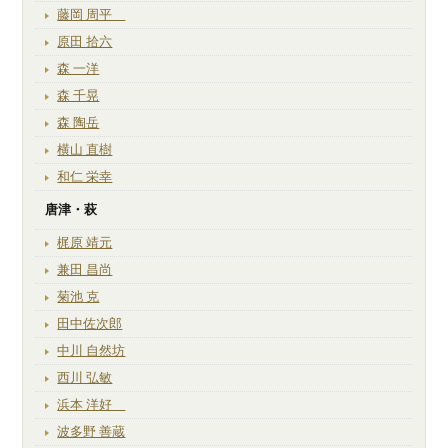
藤岡 周平
原田 拾六
森 一洋
森 千晃
森 陶岳
横山 直樹
和仁 栄幸
唐津・萩
梶原 靖元
兼田 昌尚
菊池 克
田中佐次郎
中川 自然坊
西川 弘敏
浜本 洋好
波多野 善蔵