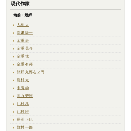
現代作家
備前・焼締
大桐 大
隠﨑 隆一
金重 巌
金重 晃介
金重 愫
金重 有邦
熊野 九郎右ヱ門
島村 光
末廣 学
高力 芳照
辻村 塊
辻村 唯
長岡 正巳
野村 一郎