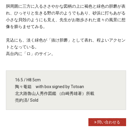
胴周囲に三方に入るささやかな図柄の上に褐色と緑色の胆礬が表
れ、ひっそりと生きる野の草のようでもあり、砂浜に打ちあがる
小さな貝殻のようにも見え、先生がお散歩された道々の風景に想
像を膨らませてみる。
見込にも、淡く緑色が「抜け胆礬」として表れ、程よいアクセン
トとなっている。
高台内に「ロ」のサイン。
16.5 / H8.5cm
陶々菴箱 with box signed by Totoan
北大路魯山人秀作図鑑 （白崎秀雄著）所載
売約済/ Sold
問い合わせる