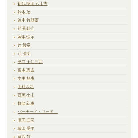
初代 徳田 八十吉
鈴木 治
鈴木 竹朋斎
芹澤 銈介
塚本 快示
辻 晉堂
辻 清明
出口 王仁三郎
富本 憲吉
中里 無庵
中村六郎
西岡 小十
野崎 幻庵
バーナード・リーチ
濱田 庄司
藤田 喬平
藤原 啓