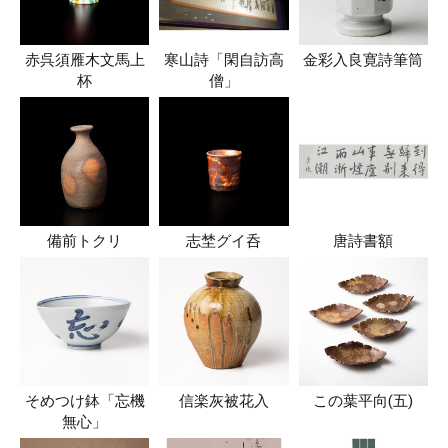
赤呉須雁木文馬上
寒山詩「閑自訪高
金彩入良寛詩筆筒
杯
僧」
備前トクリ
志埜グイ呑
唐詩書額
そめつけ鉢「忘機
信楽灰被花入
この葉平向(五)
無心」