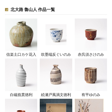
北大路 魯山人 作品一覧
信楽土口カケ花入
吹墨端反ぐいのみ
赤呉須さけのみ
白磁捻貫徳利
絵瀬戸風渦文徳利
有平ゆのみ