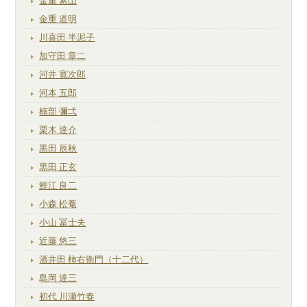
金重 素山
金重 道明
川喜田 半泥子
加守田 章二
河井 寛次郎
河本 五郎
楠部 彌弌
栗木 達介
黒田 辰秋
黒田 正玄
鯉江 良二
小森 松菴
小山 冨士夫
近藤 悠三
酒井田 柿右衛門（十二代）
島岡 達三
初代 川瀬竹春