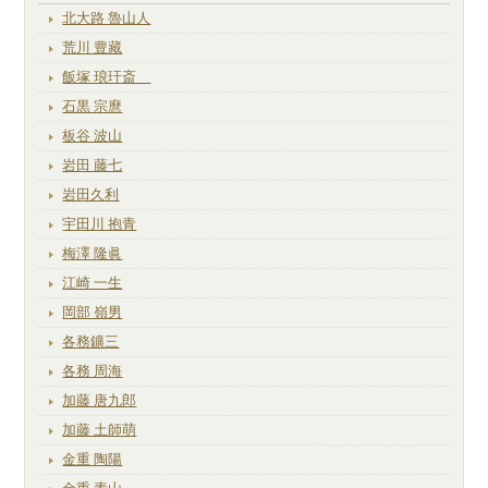
北大路 魯山人
荒川 豊藏
飯塚 琅玕斎
石黒 宗麿
板谷 波山
岩田 藤七
岩田久利
宇田川 抱青
梅澤 隆眞
江崎 一生
岡部 嶺男
各務鑛三
各務 周海
加藤 唐九郎
加藤 土師萌
金重 陶陽