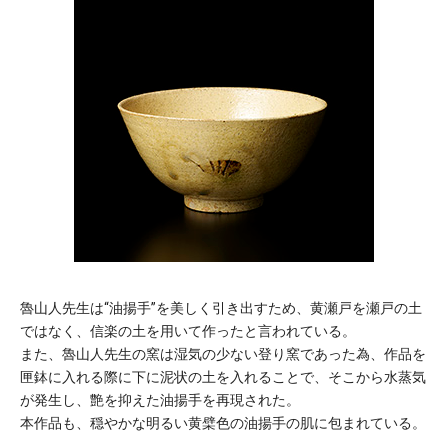
魯山人先生は“油揚手”を美しく引き出すため、黄瀬戸を瀬戸の土
ではなく、信楽の土を用いて作ったと言われている。
また、魯山人先生の窯は湿気の少ない登り窯であった為、作品を
匣鉢に入れる際に下に泥状の土を入れることで、そこから水蒸気
が発生し、艶を抑えた油揚手を再現された。
本作品も、穏やかな明るい黄檗色の油揚手の肌に包まれている。