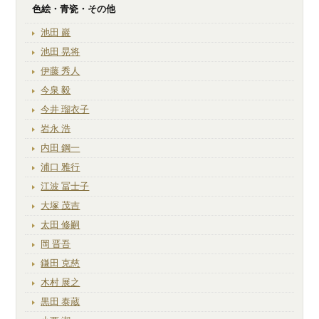
色絵・青瓷・その他
池田 巖
池田 晃将
伊藤 秀人
今泉 毅
今井 瑠衣子
岩永 浩
内田 鋼一
浦口 雅行
江波 冨士子
大塚 茂吉
太田 修嗣
岡 晋吾
鎌田 克慈
木村 展之
黒田 泰蔵