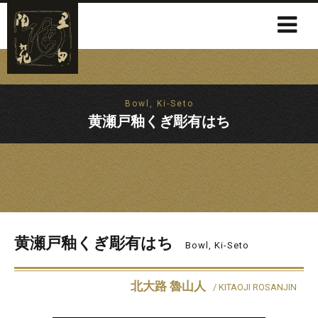
Bowl, Ki-Seto
黄瀬戸釉くぎ彫有はち
黄瀬戸釉くぎ彫有はち
Bowl, Ki-Seto
北大路 魯山人
/ KITAOJI ROSANJIN