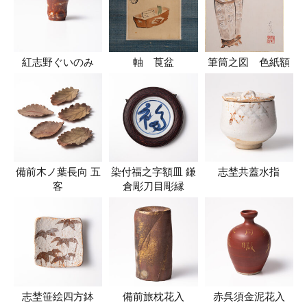
紅志野ぐいのみ
軸 莨盆
筆筒之図 色紙額
備前木ノ葉長向 五
染付福之字額皿 鎌
志埜共蓋水指
客
倉彫刀目彫縁
志埜笹絵四方鉢
備前旅枕花入
赤呉須金泥花入