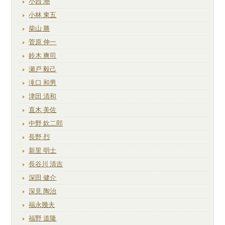
小西 潮
小林 東五
柴山 勝
菅原 伸一
鈴木 爽司
瀬戸 毅己
滝口 和男
津田 清和
直木 美佐
中野 欽二郎
長野 烈
新里 明士
長谷川 清吉
深田 健介
深見 陶治
福永幾夫
福野 道隆