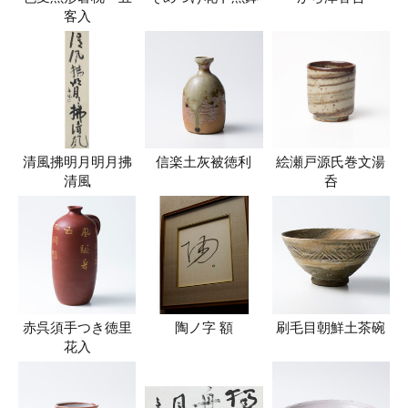
客入
清風拂明月明月拂
信楽土灰被徳利
絵瀬戸源氏巻文湯
清風
呑
赤呉須手つき徳里
陶ノ字 額
刷毛目朝鮮土茶碗
花入