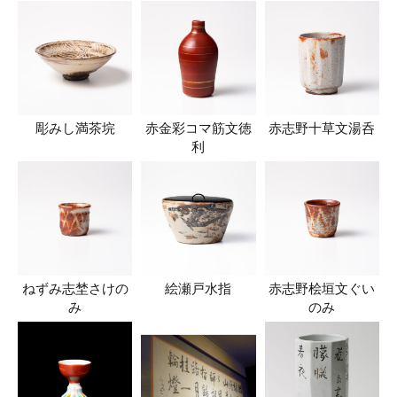
彫みし満茶垸
赤金彩コマ筋文徳
赤志野十草文湯呑
利
ねずみ志埜さけの
絵瀬戸水指
赤志野桧垣文ぐい
み
のみ