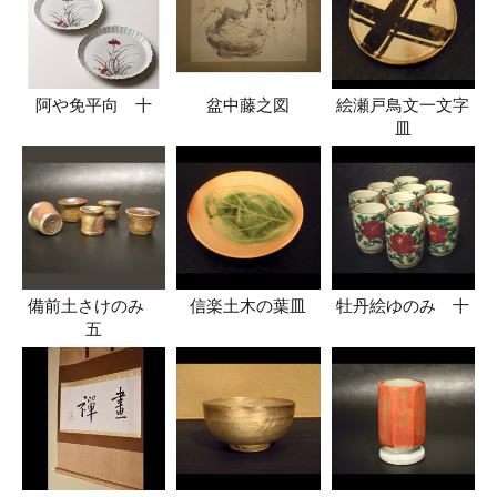
阿や免平向 十
盆中藤之図
絵瀬戸鳥文一文字
皿
備前土さけのみ
信楽土木の葉皿
牡丹絵ゆのみ 十
五