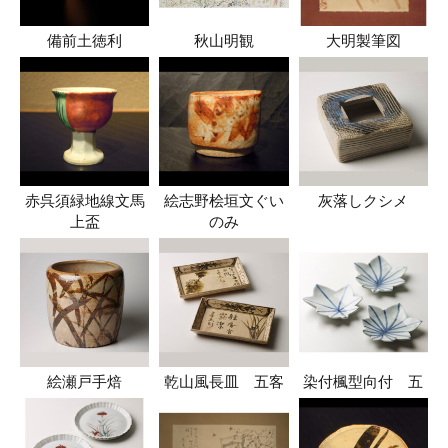
備前土徳利
秋山明観
大明製筆図
赤呉須緑地線文馬
絵志野桧垣文ぐい
灰落しクシメ
上盃
のみ
絵瀬戸手焙
乾山風長皿 五客
染付楓型向付 五