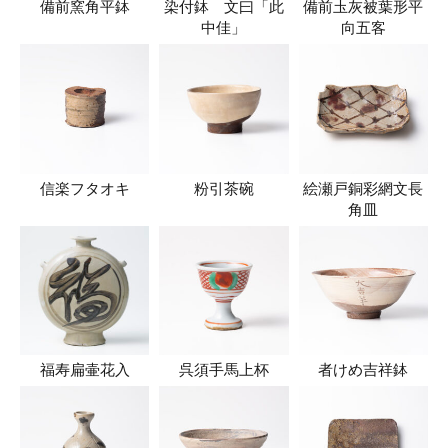
備前窯角平鉢
染付鉢 文曰「此
備前圡灰被葉形平
中佳」
向五客
信楽フタオキ
粉引茶碗
絵瀬戸銅彩網文長
角皿
福寿扁壷花入
呉須手馬上杯
者けめ吉祥鉢