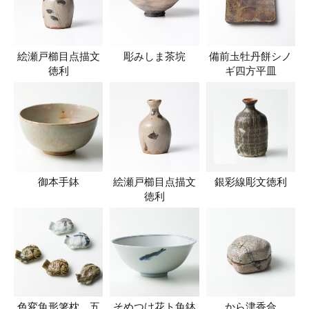
絵瀬戸櫛目点描文
彫みしま茶垸
備前圡牡丹餅シノ
徳利
ギ四方平皿
御本手鉢
絵瀬戸櫛目点描文
銀彩線彫文徳利
徳利
色変魚形箸枕 五
そめつけ花ト魚鉢
から津香合