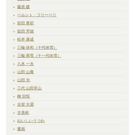
藤原 建
ベルント・フリーベリ
前田 青邨
益田 芳徳
松井 康成
三輪 休和（十代休雪）
三輪 壽雪（十一代休雪）
八木 一夫
山田 山庵
山田 光
三代 山田常山
柳 宗悦
吉賀 大眉
古美術
おいしいうつわ
書画