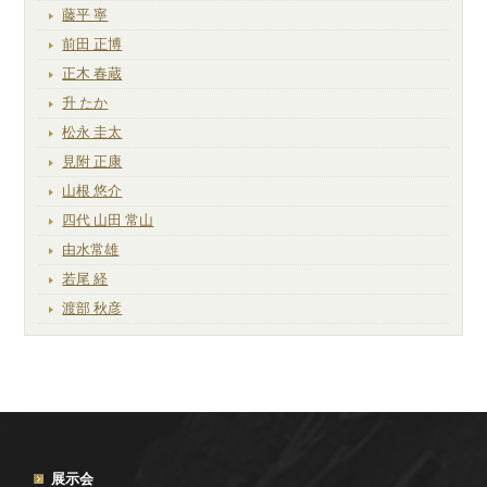
藤平 寧
前田 正博
正木 春蔵
升 たか
松永 圭太
見附 正康
山根 悠介
四代 山田 常山
由水常雄
若尾 経
渡部 秋彦
展示会