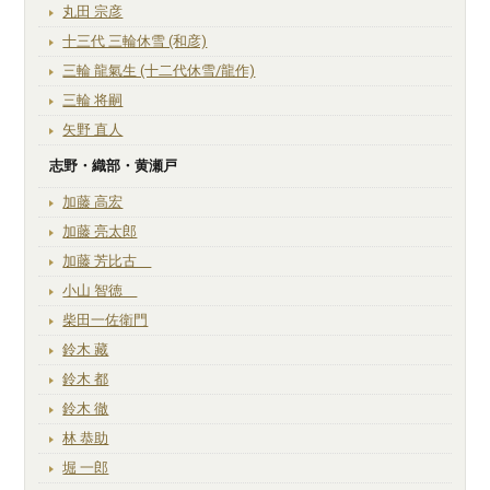
丸田 宗彦
十三代 三輪休雪 (和彦)
三輪 龍氣生 (十二代休雪/龍作)
三輪 将嗣
矢野 直人
志野・織部・黄瀬戸
加藤 高宏
加藤 亮太郎
加藤 芳比古
小山 智徳
柴田一佐衛門
鈴木 藏
鈴木 都
鈴木 徹
林 恭助
堀 一郎