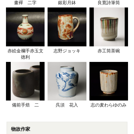
畫襌 二字
銀彩月鉢
良寛詩筆筒
赤絵金襴手赤玉文
志野ジョッキ
赤工筒茶碗
徳利
備前手焙 二
呉須 花入
志の麦わらゆのみ
物故作家