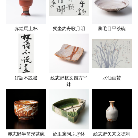
赤絵馬上杯
獨坐釣舟歌月明
刷毛目平茶碗
好語不説盡
絵志野杭文四方平
水仙画賛
鉢
赤志野半筒形茶碗
於里遍阿ふぎ鉢
絵志野矢来文徳利