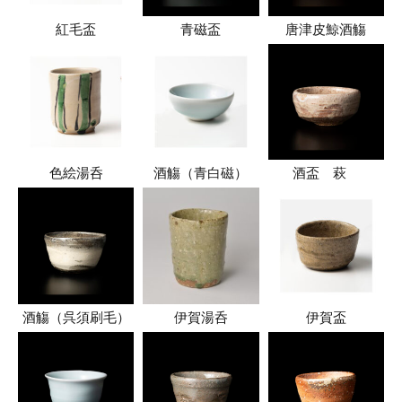
紅毛盃
青磁盃
唐津皮鯨酒觴
色絵湯呑
酒觴（青白磁）
酒盃 萩
酒觴（呉須刷毛）
伊賀湯呑
伊賀盃