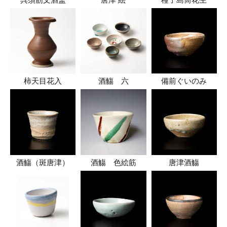
柿天目花入
酒觴 六
備前ぐいのみ
酒觴（斑唐津）
酒觴 色絵筋
唐津酒觴