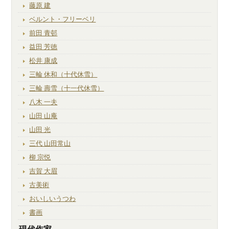
藤原 建
ベルント・フリーベリ
前田 青邨
益田 芳徳
松井 康成
三輪 休和（十代休雪）
三輪 壽雪（十一代休雪）
八木 一夫
山田 山庵
山田 光
三代 山田常山
柳 宗悦
吉賀 大眉
古美術
おいしいうつわ
書画