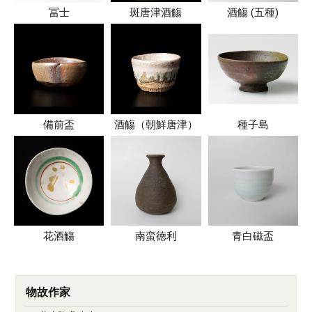
冨士
斑唐津酒觴
酒觴 (五種)
備前盃
酒觴（朝鮮唐津）
種子島
花酒觴
南蛮徳利
青白磁盃
物故作家