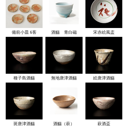
備前小皿 6客
酒觴 青白磁
宋赤絵風盃
種子島酒觴
無地唐津酒觴
絵唐津酒觴
斑唐津酒觴
酒觴（萩）
萩酒盃