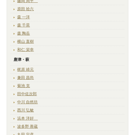
藤岡 周平
原田 拾六
森 一洋
森 千晃
森 陶岳
横山 直樹
和仁 栄幸
唐津・萩
梶原 靖元
兼田 昌尚
菊池 克
田中佐次郎
中川 自然坊
西川 弘敏
浜本 洋好
波多野 善蔵
丸田 宗彦