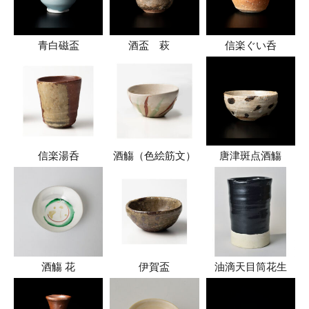
青白磁盃
酒盃 萩
信楽ぐい呑
信楽湯呑
酒觴（色絵筋文）
唐津斑点酒觴
酒觴 花
伊賀盃
油滴天目筒花生