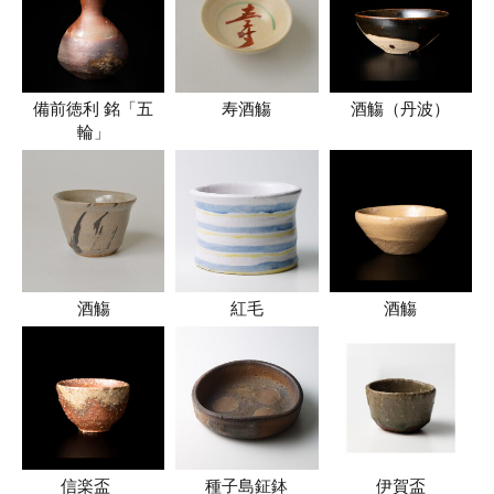
備前徳利 銘「五
寿酒觴
酒觴（丹波）
輪」
酒觴
紅毛
酒觴
信楽盃
種子島鉦鉢
伊賀盃