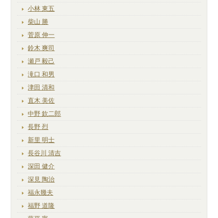
小林 東五
柴山 勝
菅原 伸一
鈴木 爽司
瀬戸 毅己
滝口 和男
津田 清和
直木 美佐
中野 欽二郎
長野 烈
新里 明士
長谷川 清吉
深田 健介
深見 陶治
福永幾夫
福野 道隆