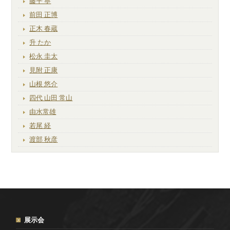
藤平 寧
前田 正博
正木 春蔵
升 たか
松永 圭太
見附 正康
山根 悠介
四代 山田 常山
由水常雄
若尾 経
渡部 秋彦
展示会