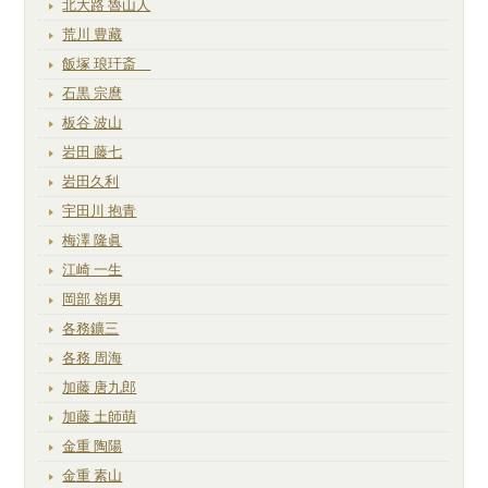
北大路 魯山人
荒川 豊藏
飯塚 琅玕斎
石黒 宗麿
板谷 波山
岩田 藤七
岩田久利
宇田川 抱青
梅澤 隆眞
江崎 一生
岡部 嶺男
各務鑛三
各務 周海
加藤 唐九郎
加藤 土師萌
金重 陶陽
金重 素山