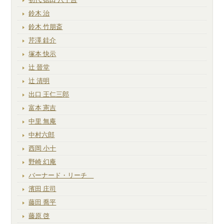
鈴木 治
鈴木 竹朋斎
芹澤 銈介
塚本 快示
辻 晉堂
辻 清明
出口 王仁三郎
富本 憲吉
中里 無庵
中村六郎
西岡 小十
野崎 幻庵
バーナード・リーチ
濱田 庄司
藤田 喬平
藤原 啓