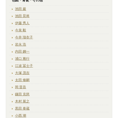
色絵・青瓷・その他
池田 巖
池田 晃将
伊藤 秀人
今泉 毅
今井 瑠衣子
岩永 浩
内田 鋼一
浦口 雅行
江波 冨士子
大塚 茂吉
太田 修嗣
岡 晋吾
鎌田 克慈
木村 展之
黒田 泰蔵
小西 潮