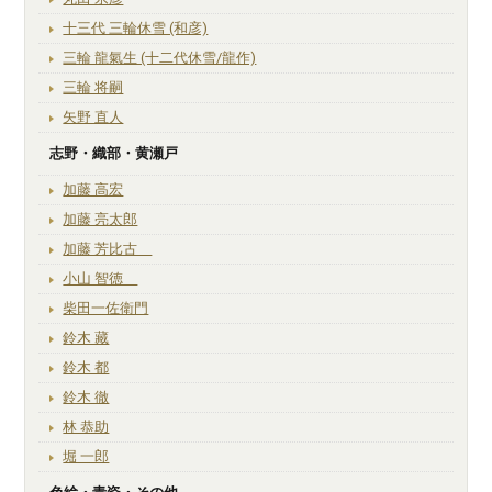
十三代 三輪休雪 (和彦)
三輪 龍氣生 (十二代休雪/龍作)
三輪 将嗣
矢野 直人
志野・織部・黄瀬戸
加藤 高宏
加藤 亮太郎
加藤 芳比古
小山 智徳
柴田一佐衛門
鈴木 藏
鈴木 都
鈴木 徹
林 恭助
堀 一郎