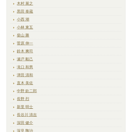
木村 展之
黒田 泰蔵
小西 潮
小林 東五
柴山 勝
菅原 伸一
鈴木 爽司
瀬戸 毅己
滝口 和男
津田 清和
直木 美佐
中野 欽二郎
長野 烈
新里 明士
長谷川 清吉
深田 健介
深見 陶治