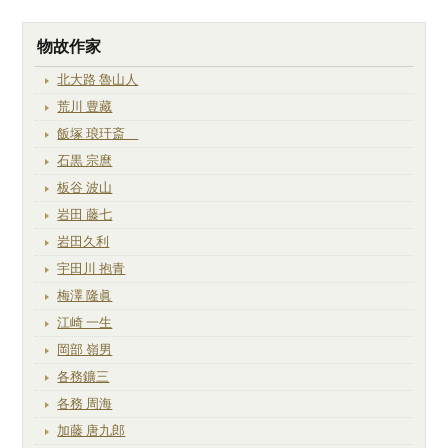
物故作家
北大路 魯山人
荒川 豊藏
飯塚 琅玕斎
石黒 宗麿
板谷 波山
岩田 藤七
岩田久利
宇田川 抱青
梅澤 隆眞
江崎 一生
岡部 嶺男
各務鑛三
各務 周海
加藤 唐九郎