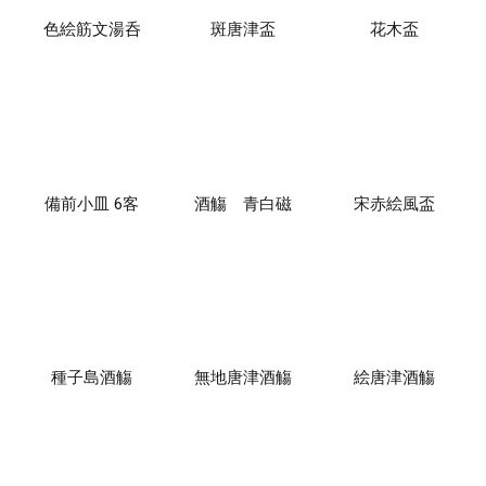
色絵筋文湯呑
斑唐津盃
花木盃
備前小皿 6客
酒觴 青白磁
宋赤絵風盃
種子島酒觴
無地唐津酒觴
絵唐津酒觴