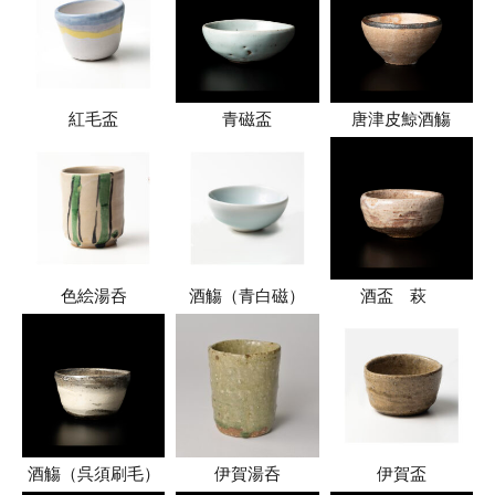
紅毛盃
青磁盃
唐津皮鯨酒觴
色絵湯呑
酒觴（青白磁）
酒盃 萩
酒觴（呉須刷毛）
伊賀湯呑
伊賀盃