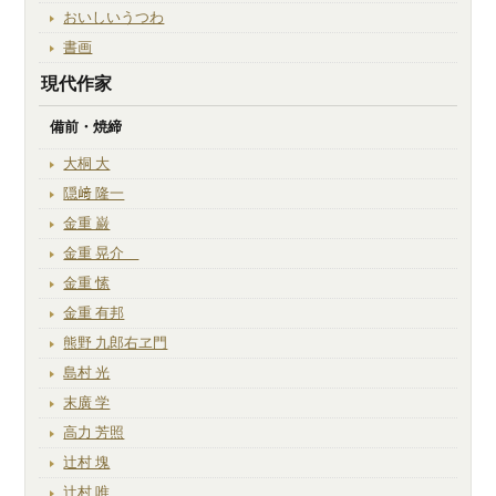
おいしいうつわ
書画
現代作家
備前・焼締
大桐 大
隠﨑 隆一
金重 巌
金重 晃介
金重 愫
金重 有邦
熊野 九郎右ヱ門
島村 光
末廣 学
高力 芳照
辻村 塊
辻村 唯