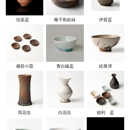
信楽盃
種子島鉦鉢
伊賀盃
備前小皿
青白磁盃
絵唐津
筒花生
白花生
徳利 盃