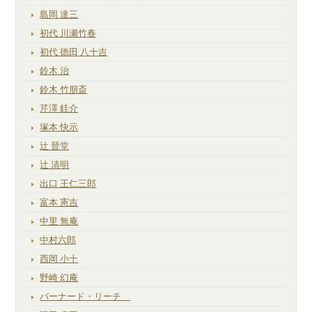
島岡 達三
初代 川瀬竹春
初代 徳田 八十吉
鈴木 治
鈴木 竹朋斎
芹澤 銈介
塚本 快示
辻 晉堂
辻 清明
出口 王仁三郎
富本 憲吉
中里 無庵
中村六郎
西岡 小十
野崎 幻庵
バーナード・リーチ