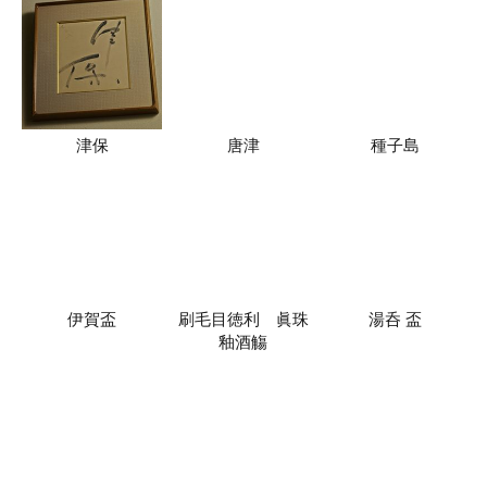
津保
唐津
種子島
伊賀盃
刷毛目徳利 眞珠
湯呑 盃
釉酒觴