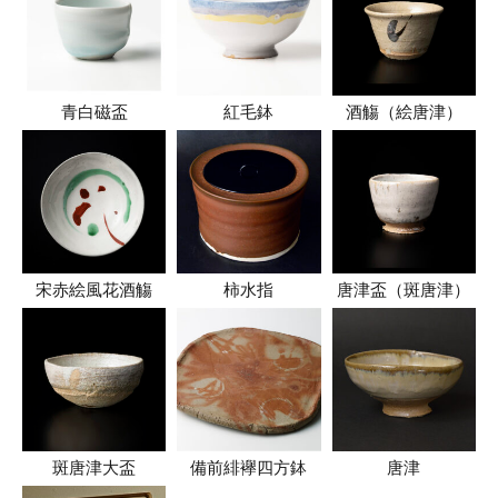
青白磁盃
紅毛鉢
酒觴（絵唐津）
宋赤絵風花酒觴
柿水指
唐津盃（斑唐津）
斑唐津大盃
備前緋襷四方鉢
唐津