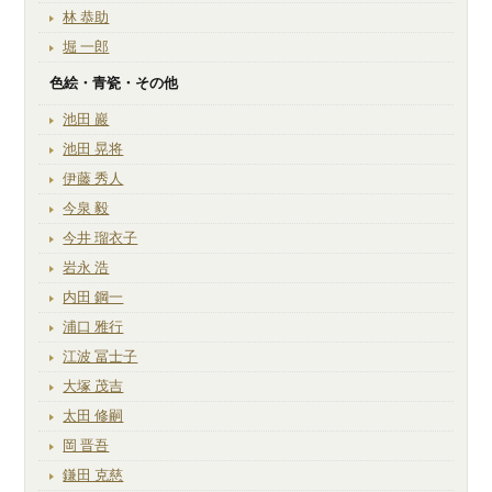
林 恭助
堀 一郎
色絵・青瓷・その他
池田 巖
池田 晃将
伊藤 秀人
今泉 毅
今井 瑠衣子
岩永 浩
内田 鋼一
浦口 雅行
江波 冨士子
大塚 茂吉
太田 修嗣
岡 晋吾
鎌田 克慈