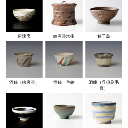
唐津盃
絵唐津水指
種子島
酒觴（絵唐津）
酒觴 色絵
酒觴（呉須刷毛
目）