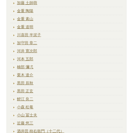
加藤 土師萌
金重 陶陽
金重 素山
金重 道明
川喜田 半泥子
加守田 章二
河井 寛次郎
河本 五郎
楠部 彌弌
栗木 達介
黒田 辰秋
黒田 正玄
鯉江 良二
小森 松菴
小山 冨士夫
近藤 悠三
酒井田 柿右衛門（十二代）