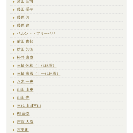
濱田 庄司
藤田 喬平
藤原 啓
藤原 建
ベルント・フリーベリ
前田 青邨
益田 芳徳
松井 康成
三輪 休和（十代休雪）
三輪 壽雪（十一代休雪）
八木 一夫
山田 山庵
山田 光
三代 山田常山
柳 宗悦
吉賀 大眉
古美術