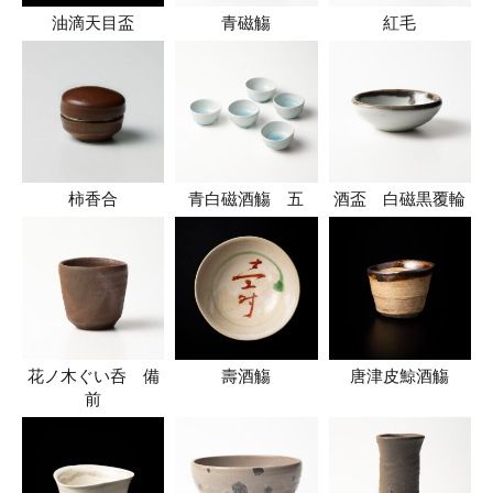
油滴天目盃
青磁觴
紅毛
柿香合
青白磁酒觴 五
酒盃 白磁黒覆輪
花ノ木ぐい呑 備
壽酒觴
唐津皮鯨酒觴
前