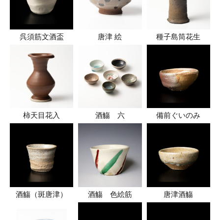
呉須筋文酒盃
唐津 絵
種子島筒花生
柿天目花入
酒觴 六
備前ぐいのみ
酒觴（斑唐津）
酒觴 色絵筋
唐津酒觴