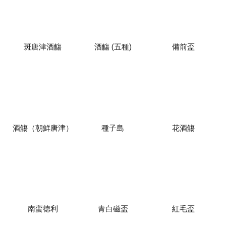
斑唐津酒觴
酒觴 (五種)
備前盃
酒觴（朝鮮唐津）
種子島
花酒觴
南蛮徳利
青白磁盃
紅毛盃