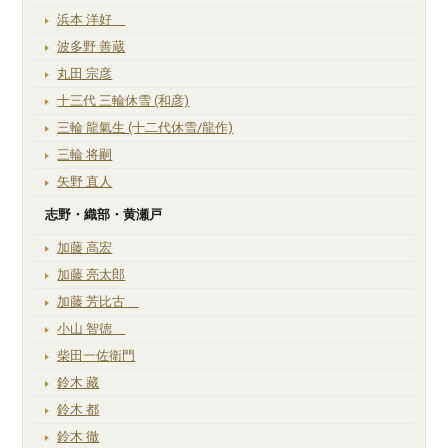
浜本 洋好
波多野 善蔵
丸田 宗彦
十三代 三輪休雪 (和彦)
三輪 龍氣生 (十二代休雪/龍作)
三輪 将嗣
矢野 直人
志野・織部・黄瀬戸
加藤 高宏
加藤 亮太郎
加藤 芳比古
小山 智徳
柴田一佐衛門
鈴木 藏
鈴木 都
鈴木 徹