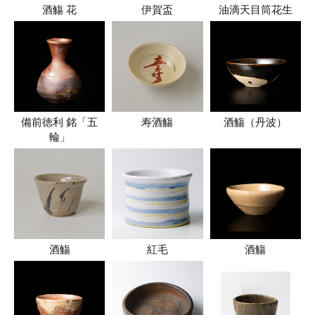
酒觴 花
伊賀盃
油滴天目筒花生
備前徳利 銘「五
寿酒觴
酒觴（丹波）
輪」
酒觴
紅毛
酒觴