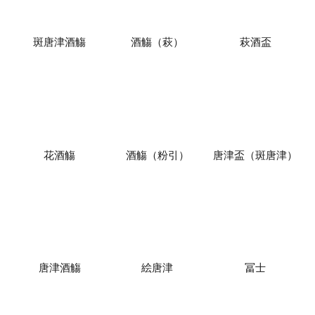
斑唐津酒觴
酒觴（萩）
萩酒盃
花酒觴
酒觴（粉引）
唐津盃（斑唐津）
唐津酒觴
絵唐津
冨士