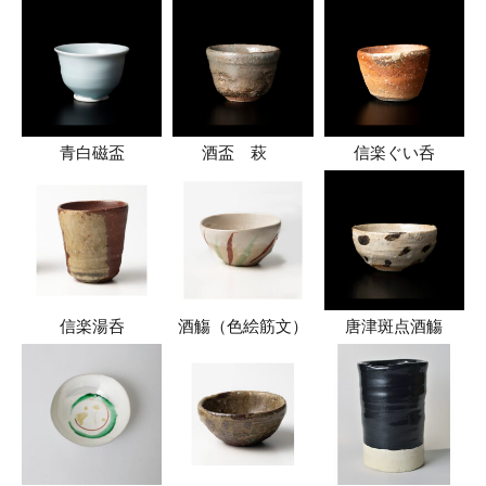
青白磁盃
酒盃 萩
信楽ぐい呑
信楽湯呑
酒觴（色絵筋文）
唐津斑点酒觴