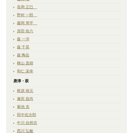
長岡 正巳
野村 一郎
藤岡 周平
原田 拾六
森 一洋
森 千晃
森 陶岳
横山 直樹
和仁 栄幸
唐津・萩
梶原 靖元
兼田 昌尚
菊池 克
田中佐次郎
中川 自然坊
西川 弘敏