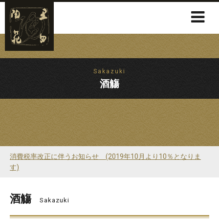
Sakazuki
酒觴
消費税率改正に伴うお知らせ (2019年10月より10％となりま
す)
酒觴
Sakazuki