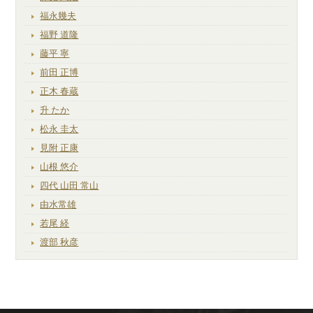
福永幾夫
福野 道隆
藤平 寧
前田 正博
正木 春蔵
升 たか
松永 圭太
見附 正康
山根 悠介
四代 山田 常山
由水常雄
若尾 経
渡部 秋彦