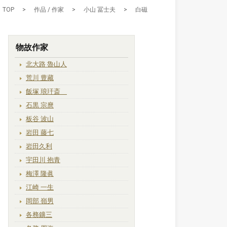
TOP
>
作品 / 作家
>
小山 冨士夫
>
白磁
物故作家
北大路 魯山人
荒川 豊藏
飯塚 琅玕斎
石黒 宗麿
板谷 波山
岩田 藤七
岩田久利
宇田川 抱青
梅澤 隆眞
江崎 一生
岡部 嶺男
各務鑛三