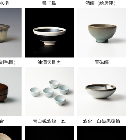
水指
種子島
酒觴（絵唐津）
刷毛目）
油滴天目盃
青磁觴
合
青白磁酒觴 五
酒盃 白磁黒覆輪