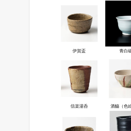
伊賀盃
青白
信楽湯呑
酒觴（色