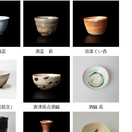
磁盃
酒盃 萩
信楽ぐい呑
絵筋文）
唐津斑点酒觴
酒觴 花