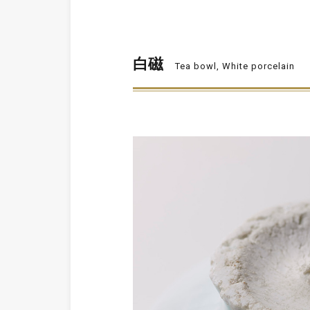
白磁
Tea bowl, White porcelain