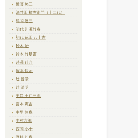
近藤 悠三
酒井田 柿右衛門（十二代）
島岡 達三
初代 川瀬竹春
初代 徳田 八十吉
鈴木 治
鈴木 竹朋斎
芹澤 銈介
塚本 快示
辻 晉堂
辻 清明
出口 王仁三郎
富本 憲吉
中里 無庵
中村六郎
西岡 小十
野崎 幻庵