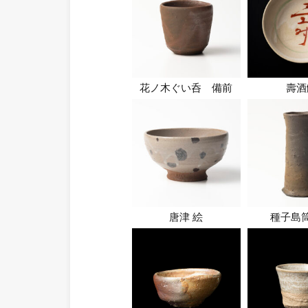
花ノ木ぐい呑 備前
壽酒
唐津 絵
種子島