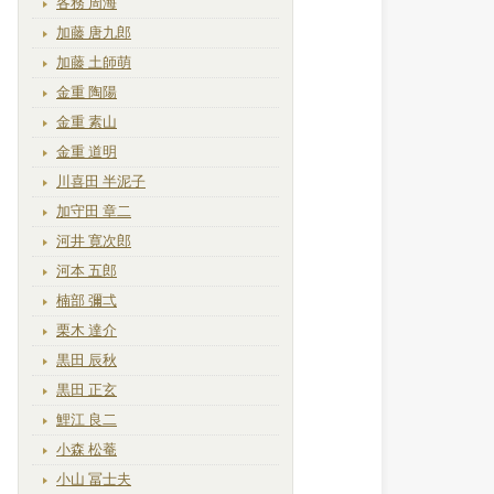
各務 周海
加藤 唐九郎
加藤 土師萌
金重 陶陽
金重 素山
金重 道明
川喜田 半泥子
加守田 章二
河井 寛次郎
河本 五郎
楠部 彌弌
栗木 達介
黒田 辰秋
黒田 正玄
鯉江 良二
小森 松菴
小山 冨士夫