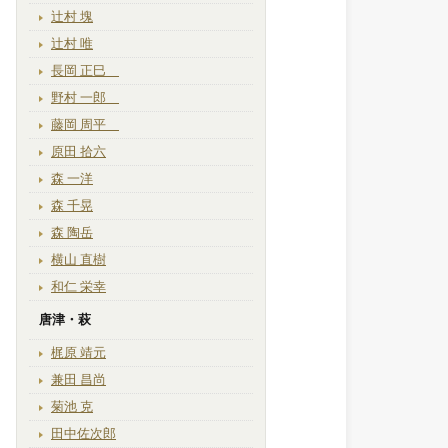
辻村 塊
辻村 唯
長岡 正巳
野村 一郎
藤岡 周平
原田 拾六
森 一洋
森 千晃
森 陶岳
横山 直樹
和仁 栄幸
唐津・萩
梶原 靖元
兼田 昌尚
菊池 克
田中佐次郎