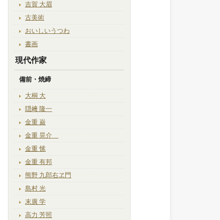
吉賀 大眉
古美術
おいしいうつわ
書画
現代作家
備前・焼締
大桐 大
隠﨑 隆一
金重 巌
金重 晃介
金重 愫
金重 有邦
熊野 九郎右ヱ門
島村 光
末廣 学
高力 芳照