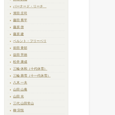
バーナード・リーチ
濱田 庄司
藤田 喬平
藤原 啓
藤原 建
ベルント・フリーベリ
前田 青邨
益田 芳徳
松井 康成
三輪 休和（十代休雪）
三輪 壽雪（十一代休雪）
八木 一夫
山田 山庵
山田 光
三代 山田常山
柳 宗悦