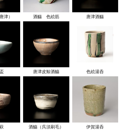
唐津）
酒觴 色絵筋
唐津酒觴
盃
唐津皮鯨酒觴
色絵湯呑
 萩
酒觴（呉須刷毛）
伊賀湯呑