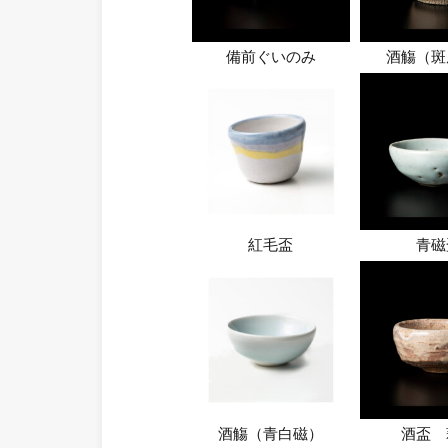
備前ぐいのみ
酒觴（斑
紅毛盃
青磁
酒觴（青白磁）
酒盃