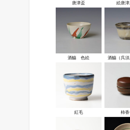
唐津盃
絵唐津
酒觴 色絵
酒觴（呉須
紅毛
柿香