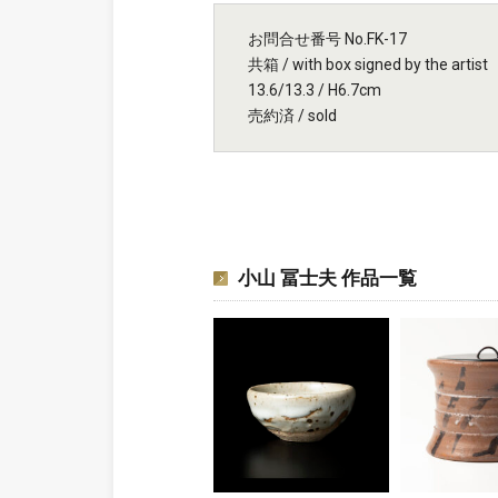
お問合せ番号 No.FK-17
共箱 / with box signed by the artist
13.6/13.3 / H6.7cm
売約済 / sold
小山 冨士夫 作品一覧