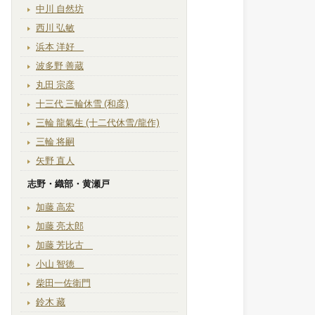
中川 自然坊
西川 弘敏
浜本 洋好
波多野 善蔵
丸田 宗彦
十三代 三輪休雪 (和彦)
三輪 龍氣生 (十二代休雪/龍作)
三輪 将嗣
矢野 直人
志野・織部・黄瀬戸
加藤 高宏
加藤 亮太郎
加藤 芳比古
小山 智徳
柴田一佐衛門
鈴木 藏