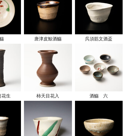
觴
唐津皮鯨酒觴
呉須筋文酒盃
筒花生
柿天目花入
酒觴 六