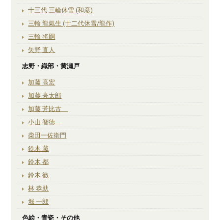
十三代 三輪休雪 (和彦)
三輪 龍氣生 (十二代休雪/龍作)
三輪 将嗣
矢野 直人
志野・織部・黄瀬戸
加藤 高宏
加藤 亮太郎
加藤 芳比古
小山 智徳
柴田一佐衛門
鈴木 藏
鈴木 都
鈴木 徹
林 恭助
堀 一郎
色絵・青瓷・その他