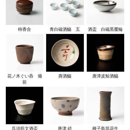
柿香合
青白磁酒觴 五
酒盃 白磁黒覆輪
花ノ木ぐい呑 備
壽酒觴
唐津皮鯨酒觴
前
呉須筋文酒盃
唐津 絵
種子島筒花生