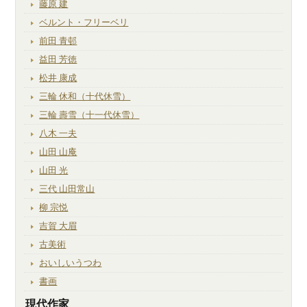
藤原 建
ベルント・フリーベリ
前田 青邨
益田 芳徳
松井 康成
三輪 休和（十代休雪）
三輪 壽雪（十一代休雪）
八木 一夫
山田 山庵
山田 光
三代 山田常山
柳 宗悦
吉賀 大眉
古美術
おいしいうつわ
書画
現代作家