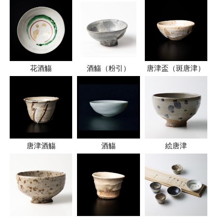
花酒觴
酒觴（粉引）
唐津盃（斑唐津）
唐津酒觴
酒觴
絵唐津