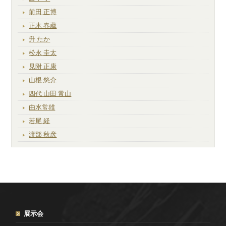
前田 正博
正木 春蔵
升 たか
松永 圭太
見附 正康
山根 悠介
四代 山田 常山
由水常雄
若尾 経
渡部 秋彦
展示会