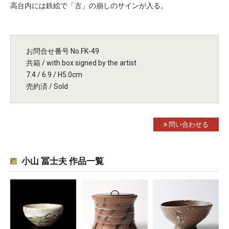
高台内には鉄絵で「古」の崩しのサインが入る。
お問合せ番号 No.FK-49
共箱 / with box signed by the artist
7.4 / 6.9 / H5.0cm
売約済 / Sold
問い合わせる
小山 冨士夫 作品一覧