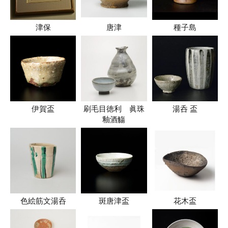
津保
唐津
種子島
伊賀盃
刷毛目徳利 眞珠
湯呑 盃
釉酒觴
色絵筋文湯呑
斑唐津盃
花木盃