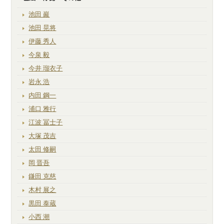
池田 巖
池田 晃将
伊藤 秀人
今泉 毅
今井 瑠衣子
岩永 浩
内田 鋼一
浦口 雅行
江波 冨士子
大塚 茂吉
太田 修嗣
岡 晋吾
鎌田 克慈
木村 展之
黒田 泰蔵
小西 潮