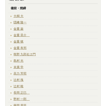
備前・焼締
大桐 大
隠﨑 隆一
金重 巌
金重 晃介
金重 愫
金重 有邦
熊野 九郎右ヱ門
島村 光
末廣 学
高力 芳照
辻村 塊
辻村 唯
長岡 正巳
野村 一郎
藤岡 周平