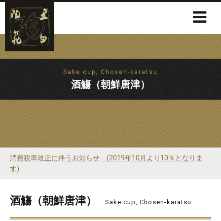
Sake cup, Chosen-karatsu
酒觴（朝鮮唐津）
消費税率改正に伴うお知らせ (2019年10月より10％となりま
す)
酒觴（朝鮮唐津）
Sake cup, Chosen-karatsu