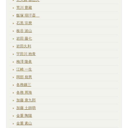
荒川 豊藏
飯塚 琅玕斎
石黒 宗麿
板谷 波山
岩田 藤七
岩田久利
宇田川 抱青
梅澤 隆眞
江崎 一生
岡部 嶺男
各務鑛三
各務 周海
加藤 唐九郎
加藤 土師萌
金重 陶陽
金重 素山