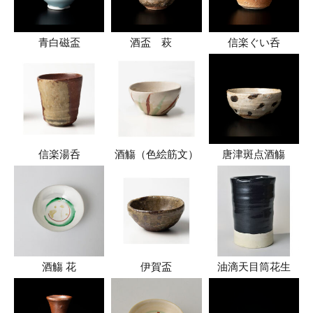
青白磁盃
酒盃 萩
信楽ぐい呑
信楽湯呑
酒觴（色絵筋文）
唐津斑点酒觴
酒觴 花
伊賀盃
油滴天目筒花生