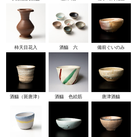
柿天目花入
酒觴 六
備前ぐいのみ
酒觴（斑唐津）
酒觴 色絵筋
唐津酒觴