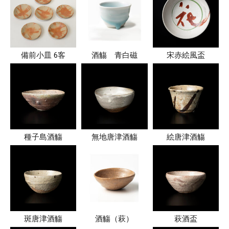
備前小皿 6客
酒觴 青白磁
宋赤絵風盃
種子島酒觴
無地唐津酒觴
絵唐津酒觴
斑唐津酒觴
酒觴（萩）
萩酒盃