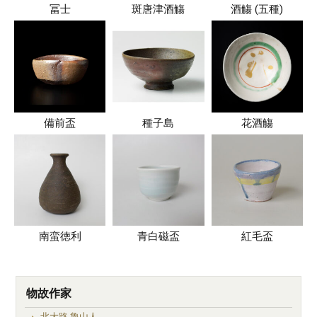
冨士
斑唐津酒觴
酒觴 (五種)
備前盃
種子島
花酒觴
南蛮徳利
青白磁盃
紅毛盃
物故作家
北大路 魯山人