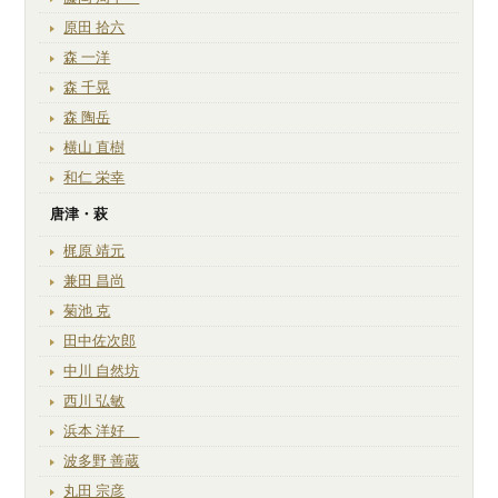
原田 拾六
森 一洋
森 千晃
森 陶岳
横山 直樹
和仁 栄幸
唐津・萩
梶原 靖元
兼田 昌尚
菊池 克
田中佐次郎
中川 自然坊
西川 弘敏
浜本 洋好
波多野 善蔵
丸田 宗彦