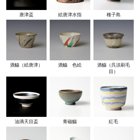
唐津盃
絵唐津水指
種子島
酒觴（絵唐津）
酒觴 色絵
酒觴（呉須刷毛
目）
油滴天目盃
青磁觴
紅毛