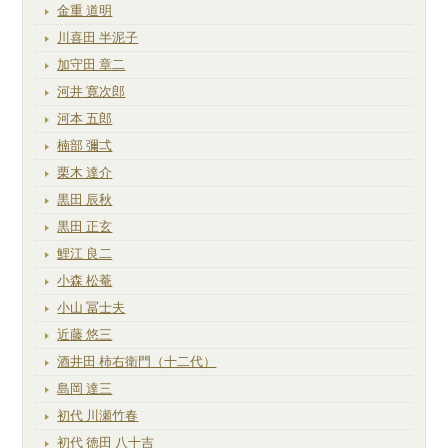
金重 道明
川喜田 半泥子
加守田 章二
河井 寛次郎
河本 五郎
楠部 彌弌
栗木 達介
黒田 辰秋
黒田 正玄
鯉江 良二
小森 松菴
小山 冨士夫
近藤 悠三
酒井田 柿右衛門（十二代）
島岡 達三
初代 川瀬竹春
初代 徳田 八十吉