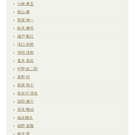
小林 東五
柴山 勝
菅原 伸一
鈴木 爽司
瀬戸 毅己
滝口 和男
津田 清和
直木 美佐
中野 欽二郎
長野 烈
新里 明士
長谷川 清吉
深田 健介
深見 陶治
福永幾夫
福野 道隆
藤平 寧