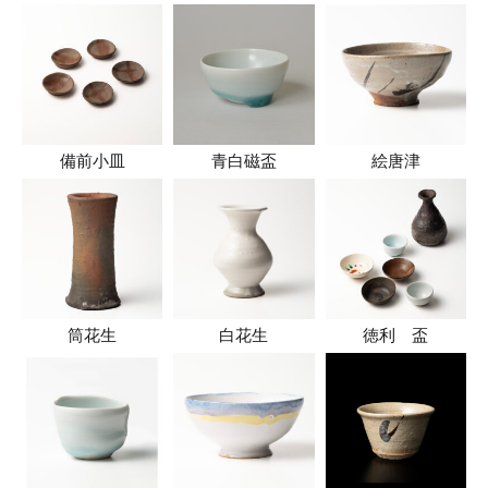
備前小皿
青白磁盃
絵唐津
筒花生
白花生
徳利 盃