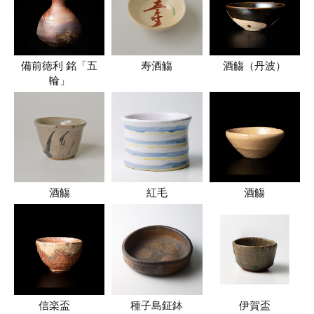
備前徳利 銘「五
寿酒觴
酒觴（丹波）
輪」
酒觴
紅毛
酒觴
信楽盃
種子島鉦鉢
伊賀盃