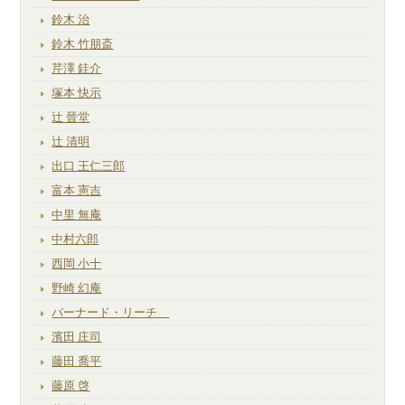
鈴木 治
鈴木 竹朋斎
芹澤 銈介
塚本 快示
辻 晉堂
辻 清明
出口 王仁三郎
富本 憲吉
中里 無庵
中村六郎
西岡 小十
野崎 幻庵
バーナード・リーチ
濱田 庄司
藤田 喬平
藤原 啓