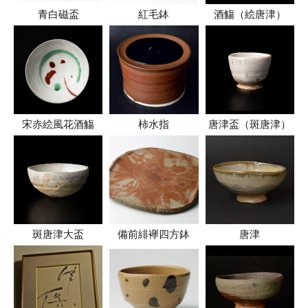
青白磁盃
紅毛鉢
酒觴（絵唐津）
宋赤絵風花酒觴
柿水指
唐津盃（斑唐津）
斑唐津大盃
備前緋襷四方鉢
唐津