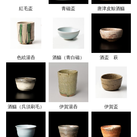
紅毛盃
青磁盃
唐津皮鯨酒觴
色絵湯呑
酒觴（青白磁）
酒盃 萩
酒觴（呉須刷毛）
伊賀湯呑
伊賀盃