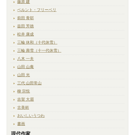
藤原 建
ベルント・フリーベリ
前田 青邨
益田 芳徳
松井 康成
三輪 休和（十代休雪）
三輪 壽雪（十一代休雪）
八木 一夫
山田 山庵
山田 光
三代 山田常山
柳 宗悦
吉賀 大眉
古美術
おいしいうつわ
書画
現代作家