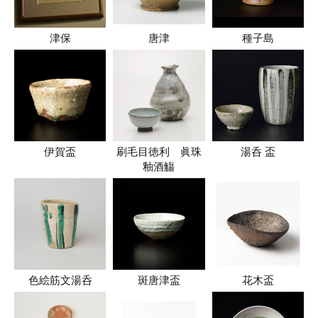
津保
唐津
種子島
伊賀盃
刷毛目徳利 眞珠
湯呑 盃
釉酒觴
色絵筋文湯呑
斑唐津盃
花木盃