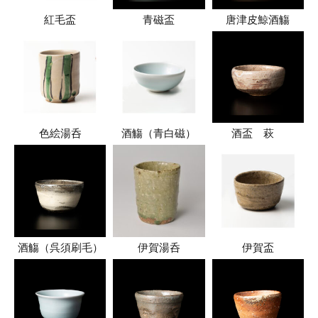
紅毛盃
青磁盃
唐津皮鯨酒觴
色絵湯呑
酒觴（青白磁）
酒盃 萩
酒觴（呉須刷毛）
伊賀湯呑
伊賀盃