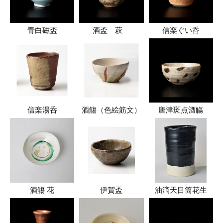
青白磁盃
酒盃 萩
信楽ぐい呑
信楽湯呑
酒觴（色絵筋文）
唐津斑点酒觴
酒觴 花
伊賀盃
油滴天目筒花生