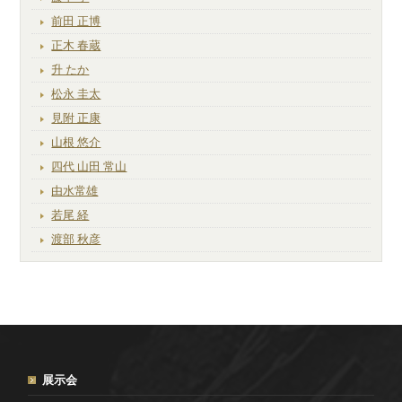
前田 正博
正木 春蔵
升 たか
松永 圭太
見附 正康
山根 悠介
四代 山田 常山
由水常雄
若尾 経
渡部 秋彦
展示会