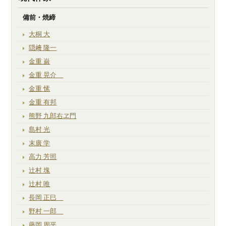
備前・焼締
大桐 大
隠﨑 隆一
金重 巌
金重 晃介
金重 愫
金重 有邦
熊野 九郎右ヱ門
島村 光
末廣 学
高力 芳照
辻村 塊
辻村 唯
長岡 正巳
野村 一郎
藤岡 周平