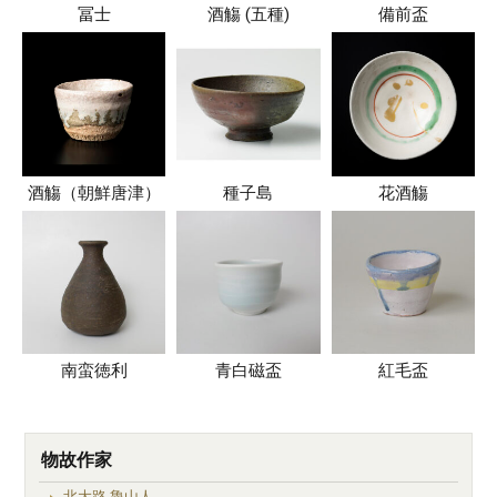
冨士
酒觴 (五種)
備前盃
酒觴（朝鮮唐津）
種子島
花酒觴
南蛮徳利
青白磁盃
紅毛盃
物故作家
北大路 魯山人