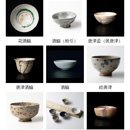
花酒觴
酒觴（粉引）
唐津盃（斑唐津）
唐津酒觴
酒觴
絵唐津