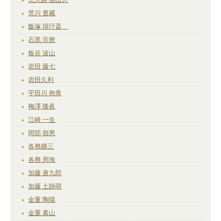
荒川 豊藏
飯塚 琅玕斎
石黒 宗麿
板谷 波山
岩田 藤七
岩田久利
宇田川 抱青
梅澤 隆眞
江崎 一生
岡部 嶺男
各務鑛三
各務 周海
加藤 唐九郎
加藤 土師萌
金重 陶陽
金重 素山