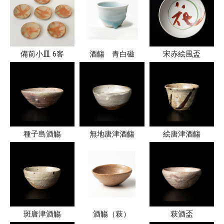
備前小皿 6客
酒觴 青白磁
宋赤絵風盃
種子島酒觴
無地唐津酒觴
絵唐津酒觴
斑唐津酒觴
酒觴（萩）
萩酒盃