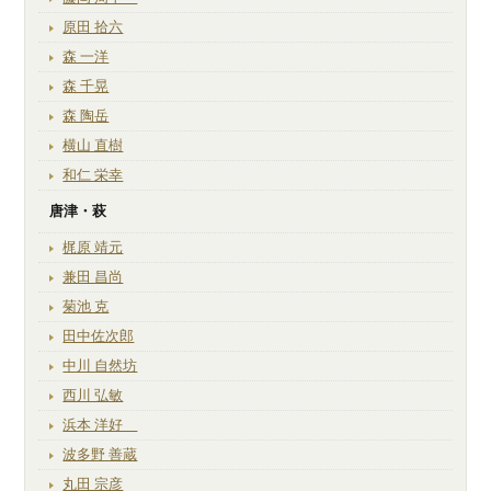
原田 拾六
森 一洋
森 千晃
森 陶岳
横山 直樹
和仁 栄幸
唐津・萩
梶原 靖元
兼田 昌尚
菊池 克
田中佐次郎
中川 自然坊
西川 弘敏
浜本 洋好
波多野 善蔵
丸田 宗彦