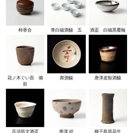
柿香合
青白磁酒觴 五
酒盃 白磁黒覆輪
花ノ木ぐい呑 備
壽酒觴
唐津皮鯨酒觴
前
呉須筋文酒盃
唐津 絵
種子島筒花生