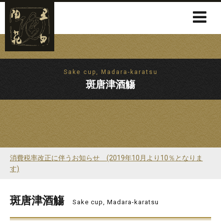
Sake cup, Madara-karatsu
斑唐津酒觴
消費税率改正に伴うお知らせ (2019年10月より10％となりま
す)
斑唐津酒觴
Sake cup, Madara-karatsu