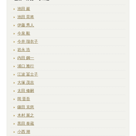
池田 巖
池田 晃将
伊藤 秀人
今泉 毅
今井 瑠衣子
岩永 浩
内田 鋼一
浦口 雅行
江波 冨士子
大塚 茂吉
太田 修嗣
岡 晋吾
鎌田 克慈
木村 展之
黒田 泰蔵
小西 潮