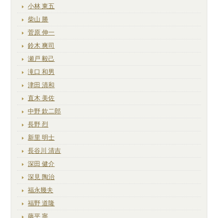
小林 東五
柴山 勝
菅原 伸一
鈴木 爽司
瀬戸 毅己
滝口 和男
津田 清和
直木 美佐
中野 欽二郎
長野 烈
新里 明士
長谷川 清吉
深田 健介
深見 陶治
福永幾夫
福野 道隆
藤平 寧