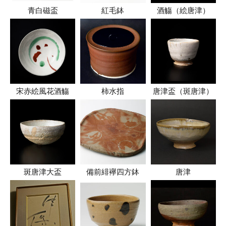
青白磁盃
紅毛鉢
酒觴（絵唐津）
宋赤絵風花酒觴
柿水指
唐津盃（斑唐津）
斑唐津大盃
備前緋襷四方鉢
唐津