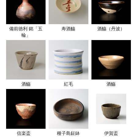
備前徳利 銘「五
寿酒觴
酒觴（丹波）
輪」
酒觴
紅毛
酒觴
信楽盃
種子島鉦鉢
伊賀盃