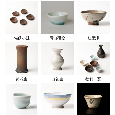
備前小皿
青白磁盃
絵唐津
筒花生
白花生
徳利 盃