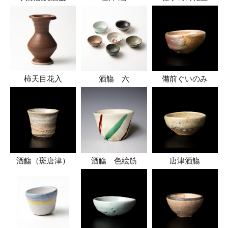
柿天目花入
酒觴 六
備前ぐいのみ
酒觴（斑唐津）
酒觴 色絵筋
唐津酒觴