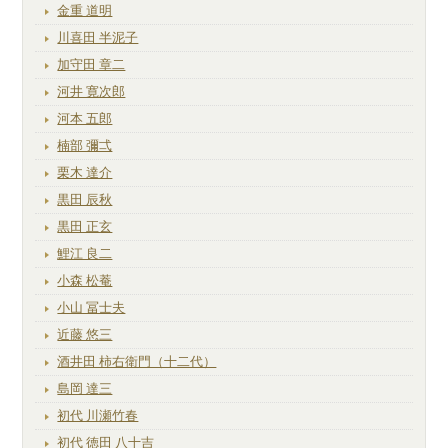
金重 道明
川喜田 半泥子
加守田 章二
河井 寛次郎
河本 五郎
楠部 彌弌
栗木 達介
黒田 辰秋
黒田 正玄
鯉江 良二
小森 松菴
小山 冨士夫
近藤 悠三
酒井田 柿右衛門（十二代）
島岡 達三
初代 川瀬竹春
初代 徳田 八十吉