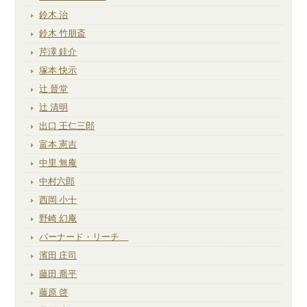
鈴木 治
鈴木 竹朋斎
芹澤 銈介
塚本 快示
辻 晉堂
辻 清明
出口 王仁三郎
富本 憲吉
中里 無庵
中村六郎
西岡 小十
野崎 幻庵
バーナード・リーチ
濱田 庄司
藤田 喬平
藤原 啓