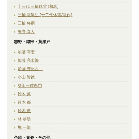
十三代 三輪休雪 (和彦)
三輪 龍氣生 (十二代休雪/龍作)
三輪 将嗣
矢野 直人
志野・織部・黄瀬戸
加藤 高宏
加藤 亮太郎
加藤 芳比古
小山 智徳
柴田一佐衛門
鈴木 藏
鈴木 都
鈴木 徹
林 恭助
堀 一郎
色絵・青瓷・その他