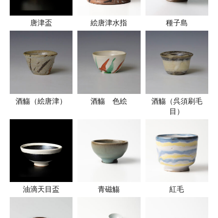
唐津盃
絵唐津水指
種子島
酒觴（絵唐津）
酒觴 色絵
酒觴（呉須刷毛
目）
油滴天目盃
青磁觴
紅毛